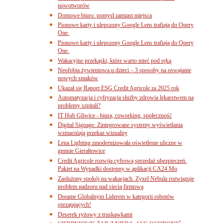
nowotworów
Domowe biuro: pomysł zamiast miejsca
Pionowe karty i ulepszony Google Lens trafiają do Opery
One.
Pionowe karty i ulepszony Google Lens trafiają do Opery
One.
Wakacyjne przekąski, które warto mieć pod ręką
Neofobia żywieniowa u dzieci – 3 sposoby na oswajanie
nowych smaków
Ukazał się Raport ESG Credit Agricole za 2025 rok
Automatyzacja i cyfryzacja służby zdrowia lekarstwem na
problemy szpitali?
IT Hub Gliwice - biura, coworking, społeczność
Digital Signage. Zintegrowane systemy wyświetlania
wzmacniają przekaz wizualny
Lena Lighting zmodernizowała oświetlenie uliczne w
gminie Gierałtowice
Credit Agricole rozwija cyfrową sprzedaż ubezpieczeń.
Pakiet na Wypadki dostępny w aplikacji CA24 Mo
Zasłużony spokój na wakacjach. Zyxel Nebula rozwiązuje
problem nadzoru nad siecią firmową
Dreame Globalnym Liderem w kategorii robotów
sprzątających!
Deserek ryżowy z truskawkami