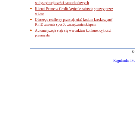
w dystrybucji części samochodowych
Klienci Prime w Credit Agricole załatwią sprawy przez
wideo
Dlaczego retailerzy przestają ufać kodom kreskowym?
RFID zmienia sposób zarządzania sklepem
Automatyzacja staje się warunkiem konkurencyjności
przemysłu
© 
Regulamin i Po