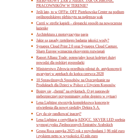
SIERPNIOWY ŻAR Z NIEBA. JAK OCHRONIĆ
PRACOWNIKÓW W TERENIE?
Jeśli lato, to w OFFie. OFF Piotrkowska Center na podium
ogólnopolskiego plebiscytu na najlepszą wak
Czerń w strefie kąpieli – elegancki sposób na nowoczesną
łazienkę
Architektura z motoryzacyjną pasją
Jakie są zasady rzetelnego badania jakości wody?
Synappx Cloud Print 2.0 oraz Synappx Cloud Capture.
Sharp Europe wzmacnia ekosystem rozwiązań
Raport Allianz Trade: potencjalny koszt kolejnej dużej
powodzi dla polskiej gospodarki
Ministerstwo Zdrowia przedłuża pilotaż ds. antykoncepcji
awaryjnej w aptekach do końca czerwca 2028
10 Sprawdzonych Sposobów na Oszczędzanie na
Produktach dla Dzieci w Polsce z Użyciem Kuponów
Boimy się „chemii” na etykietach. O tej naprawdę
niebezpiecznej przypominamy sobie dopiero w sytuacj
Lena Lighting stworzyła kompleksową koncepcję
oświetlenia dla nowej siedziby Dektra S.A.
Czy da się randkować inaczej?
Lena Lighting z certyfikacją ADQCC. SKVER LED spełnia
wymogi rynku Zjednoczonych Emiratów Arabskich
Grupa Roca zamyka 2025 rok z przychodami 1,96 mld euro
i zyskiem netto w wysokości 43 mln euro