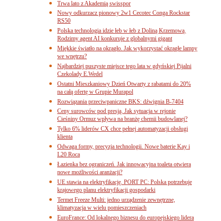
Trwa lato z Akademią swisspor
Nowy odkurzacz pionowy 2w1 Cecotec Conga Rockstar
RS50
Polska technologia idzie łeb w łeb z Doliną Krzemową.
Rodzimy agent AI konkuruje z globalnymi gigant
Miękkie światło na okrągło. Jak wykorzystać okrągłe lampy
we wnętrzu?
Najbardziej puszyste miejsce tego lata w gdyńskiej Pijalni
Czekolady E.Wedel
Ostatni Mieszkaniowy Dzień Otwarty z rabatami do 20%
na całą ofertę w Grupie Murapol
Rozwiązania przeciwpaniczne BKS: dźwignia B-7404
Ceny surowców pod presją. Jak sytuacja w rejonie
Cieśniny Ormuz wpływa na branżę chemii budowlanej?
Tylko 6% liderów CX chce pełnej automatyzacji obsługi
klienta
Odwaga formy, precyzja technologii. Nowe baterie Kay i
L20 Roca
Łazienka bez ograniczeń. Jak innowacyjna toaleta otwiera
nowe możliwości aranżacji?
UE stawia na elektryfikację. PORT PC: Polska potrzebuje
krajowego planu elektryfikacji gospodarki
Termet Freeze Multi: jedno urządzenie zewnętrzne,
klimatyzacja w wielu pomieszczeniach
EuroFrance: Od lokalnego biznesu do europejskiego lidera