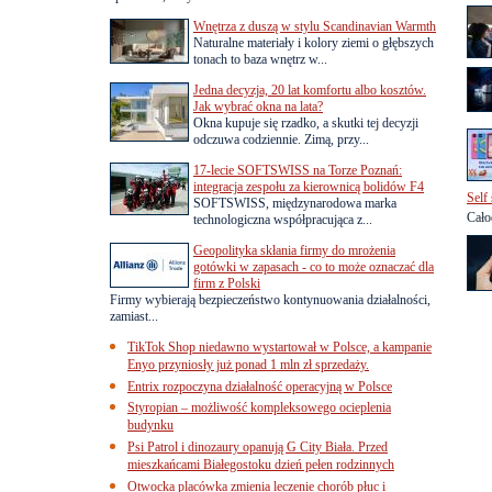
Wnętrza z duszą w stylu Scandinavian Warmth
Naturalne materiały i kolory ziemi o głębszych
tonach to baza wnętrz w...
Jedna decyzja, 20 lat komfortu albo kosztów.
Jak wybrać okna na lata?
Okna kupuje się rzadko, a skutki tej decyzji
odczuwa codziennie. Zimą, przy...
17-lecie SOFTSWISS na Torze Poznań:
integracja zespołu za kierownicą bolidów F4
Self
SOFTSWISS, międzynarodowa marka
Cało
technologiczna współpracująca z...
Geopolityka skłania firmy do mrożenia
gotówki w zapasach - co to może oznaczać dla
firm z Polski
Firmy wybierają bezpieczeństwo kontynuowania działalności,
zamiast...
TikTok Shop niedawno wystartował w Polsce, a kampanie
Enyo przyniosły już ponad 1 mln zł sprzedaży.
Entrix rozpoczyna działalność operacyjną w Polsce
Styropian – możliwość kompleksowego ocieplenia
budynku
Psi Patrol i dinozaury opanują G City Biała. Przed
mieszkańcami Białegostoku dzień pełen rodzinnych
Otwocka placówka zmienia leczenie chorób płuc i