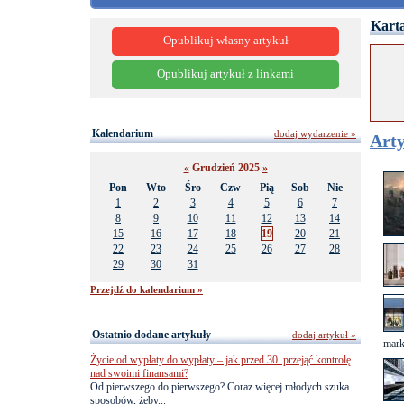
Karta
Opublikuj własny artykuł
Opublikuj artykuł z linkami
Kalendarium
dodaj wydarzenie »
Arty
«
Grudzień 2025
»
Pon
Wto
Śro
Czw
Pią
Sob
Nie
1
2
3
4
5
6
7
8
9
10
11
12
13
14
15
16
17
18
19
20
21
22
23
24
25
26
27
28
29
30
31
Przejdź do kalendarium »
Ostatnio dodane artykuły
dodaj artykuł »
mark
Życie od wypłaty do wypłaty – jak przed 30. przejąć kontrolę
nad swoimi finansami?
Od pierwszego do pierwszego? Coraz więcej młodych szuka
sposobów, żeby...