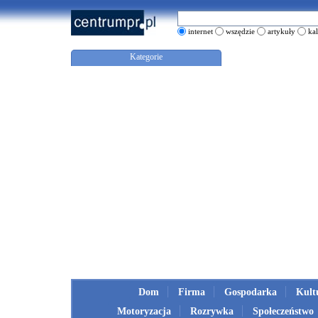
internet
wszędzie
artykuły
ka
Kategorie
Dom
Firma
Gospodarka
Kult
Motoryzacja
Rozrywka
Społeczeństwo