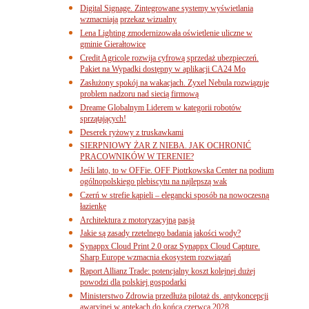
Digital Signage. Zintegrowane systemy wyświetlania
wzmacniają przekaz wizualny
Lena Lighting zmodernizowała oświetlenie uliczne w
gminie Gierałtowice
Credit Agricole rozwija cyfrową sprzedaż ubezpieczeń.
Pakiet na Wypadki dostępny w aplikacji CA24 Mo
Zasłużony spokój na wakacjach. Zyxel Nebula rozwiązuje
problem nadzoru nad siecią firmową
Dreame Globalnym Liderem w kategorii robotów
sprzątających!
Deserek ryżowy z truskawkami
SIERPNIOWY ŻAR Z NIEBA. JAK OCHRONIĆ
PRACOWNIKÓW W TERENIE?
Jeśli lato, to w OFFie. OFF Piotrkowska Center na podium
ogólnopolskiego plebiscytu na najlepszą wak
Czerń w strefie kąpieli – elegancki sposób na nowoczesną
łazienkę
Architektura z motoryzacyjną pasją
Jakie są zasady rzetelnego badania jakości wody?
Synappx Cloud Print 2.0 oraz Synappx Cloud Capture.
Sharp Europe wzmacnia ekosystem rozwiązań
Raport Allianz Trade: potencjalny koszt kolejnej dużej
powodzi dla polskiej gospodarki
Ministerstwo Zdrowia przedłuża pilotaż ds. antykoncepcji
awaryjnej w aptekach do końca czerwca 2028