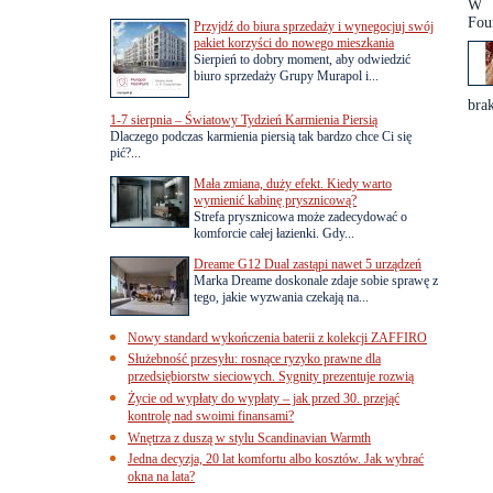
W r
Fou
Przyjdź do biura sprzedaży i wynegocjuj swój
pakiet korzyści do nowego mieszkania
Sierpień to dobry moment, aby odwiedzić
biuro sprzedaży Grupy Murapol i...
brak
1-7 sierpnia – Światowy Tydzień Karmienia Piersią
Dlaczego podczas karmienia piersią tak bardzo chce Ci się
pić?...
Mała zmiana, duży efekt. Kiedy warto
wymienić kabinę prysznicową?
Strefa prysznicowa może zadecydować o
komforcie całej łazienki. Gdy...
Dreame G12 Dual zastąpi nawet 5 urządzeń
Marka Dreame doskonale zdaje sobie sprawę z
tego, jakie wyzwania czekają na...
Nowy standard wykończenia baterii z kolekcji ZAFFIRO
Służebność przesyłu: rosnące ryzyko prawne dla
przedsiębiorstw sieciowych. Sygnity prezentuje rozwią
Życie od wypłaty do wypłaty – jak przed 30. przejąć
kontrolę nad swoimi finansami?
Wnętrza z duszą w stylu Scandinavian Warmth
Jedna decyzja, 20 lat komfortu albo kosztów. Jak wybrać
okna na lata?