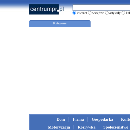
internet
wszędzie
artykuły
ka
Kategorie
Dom
Firma
Gospodarka
Kult
Motoryzacja
Rozrywka
Społeczeństwo