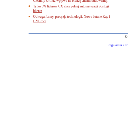
Cieśniny Ormuz wpływa na branżę chemii budowlanej?
Tylko 6% liderów CX chce pełnej automatyzacji obsługi
klienta
Odwaga formy, precyzja technologii. Nowe baterie Kay i
L20 Roca
© 
Regulamin i Po