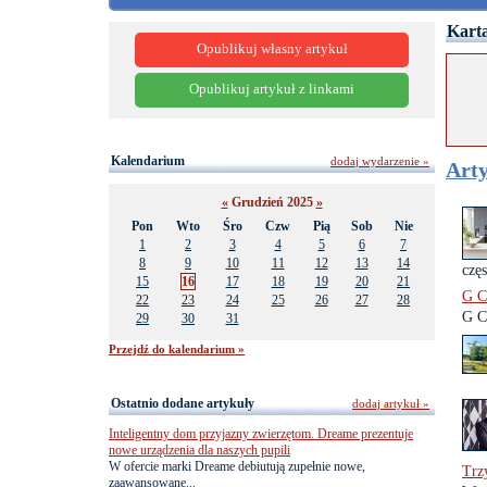
Karta
Opublikuj własny artykuł
Opublikuj artykuł z linkami
Kalendarium
dodaj wydarzenie »
Arty
«
Grudzień 2025
»
Pon
Wto
Śro
Czw
Pią
Sob
Nie
1
2
3
4
5
6
7
8
9
10
11
12
13
14
częs
15
16
17
18
19
20
21
G C
22
23
24
25
26
27
28
G C
29
30
31
Przejdź do kalendarium »
Ostatnio dodane artykuły
dodaj artykuł »
Inteligentny dom przyjazny zwierzętom. Dreame prezentuje
nowe urządzenia dla naszych pupili
W ofercie marki Dreame debiutują zupełnie nowe,
Trz
zaawansowane...