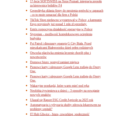
17-lecie SOFTSWISS na Torze Poznań: integracja zespołu
za kierownicą bolidów F4
Geopolityka skłania firmy do mrożenia gotówki w zapasach
- co to może oznaczać dla firm z Polski
TikTok Shop niedawno wystartował w Polsce, a kampanie
Enyo przyniosły już ponad 1 mln zł sprzedaży.
Entrix rozpoczyna działalność operacyjną w Polsce
Styropian – możliwość kompleksowego ocieplenia
budynku
Psi Patrol i dinozaury opanują G City Biała. Przed
mieszkańcami Białegostoku dzień pełen rodzinnych
Otwocka placówka zmienia leczenie chorób płuc i
nowotworów
Domowe biuro: pomysł zamiast miejsca
Pionowe karty i ulepszony Google Lens trafiają do Opery
One.
Pionowe karty i ulepszony Google Lens trafiają do Opery
One.
Wakacyjne przekąski, które warto mieć pod ręką
Neofobia żywieniowa u dzieci – 3 sposoby na oswajanie
nowych smaków
Ukazał się Raport ESG Credit Agricole za 2025 rok
Automatyzacja i cyfryzacja służby zdrowia lekarstwem na
problemy szpitali?
IT Hub Gliwice - biura, coworking, społeczność