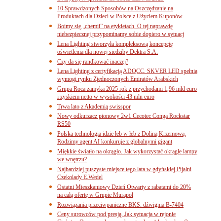
10 Sprawdzonych Sposobów na Oszczędzanie na
Produktach dla Dzieci w Polsce z Użyciem Kuponów
Boimy się „chemii” na etykietach. O tej naprawdę
niebezpiecznej przypominamy sobie dopiero w sytuacj
Lena Lighting stworzyła kompleksową koncepcję
oświetlenia dla nowej siedziby Dektra S.A.
Czy da się randkować inaczej?
Lena Lighting z certyfikacją ADQCC. SKVER LED spełnia
wymogi rynku Zjednoczonych Emiratów Arabskich
Grupa Roca zamyka 2025 rok z przychodami 1,96 mld euro
i zyskiem netto w wysokości 43 mln euro
Trwa lato z Akademią swisspor
Nowy odkurzacz pionowy 2w1 Cecotec Conga Rockstar
RS50
Polska technologia idzie łeb w łeb z Doliną Krzemową.
Rodzimy agent AI konkuruje z globalnymi gigant
Miękkie światło na okrągło. Jak wykorzystać okrągłe lampy
we wnętrzu?
Najbardziej puszyste miejsce tego lata w gdyńskiej Pijalni
Czekolady E.Wedel
Ostatni Mieszkaniowy Dzień Otwarty z rabatami do 20%
na całą ofertę w Grupie Murapol
Rozwiązania przeciwpaniczne BKS: dźwignia B-7404
Ceny surowców pod presją. Jak sytuacja w rejonie