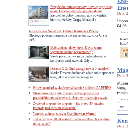
ENE
Ene
Przyjdź do biura sprzedaży i wynegocjuj swój
pakiet korzyści do nowego mieszkania
Data: 
Sierpień to dobry moment, aby odwiedzić
biuro sprzedaży Grupy Murapol i...
Impre
04-06.
1-7 sierpnia – Światowy Tydzień Karmienia Piersią
Nades
Dlaczego podczas karmienia piersią tak bardzo chce Ci się
Neod
pić?...
http:
Mała zmiana, duży efekt. Kiedy warto
wymienić kabinę prysznicową?
Strefa prysznicowa może zadecydować o
komforcie całej łazienki. Gdy...
Dreame G12 Dual zastąpi nawet 5 urządzeń
Magi
Marka Dreame doskonale zdaje sobie sprawę z
Data: 
tego, jakie wyzwania czekają na...
Muzeum
Nowy standard wykończenia baterii z kolekcji ZAFFIRO
wina,
trunku
Służebność przesyłu: rosnące ryzyko prawne dla
przedsiębiorstw sieciowych. Sygnity prezentuje rozwią
Nades
Życie od wypłaty do wypłaty – jak przed 30. przejąć
ap
kontrolę nad swoimi finansami?
Wnętrza z duszą w stylu Scandinavian Warmth
Jedna decyzja, 20 lat komfortu albo kosztów. Jak wybrać
Konc
okna na lata?
Data: 