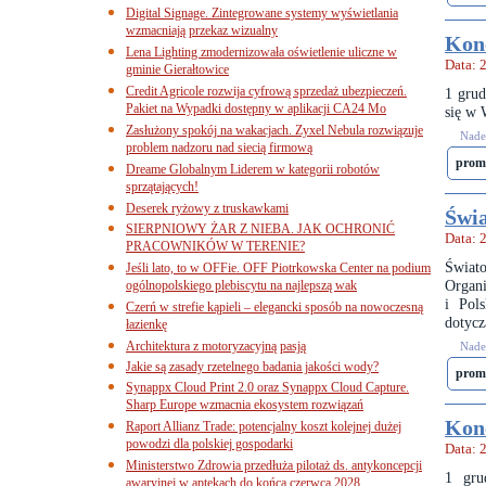
Digital Signage. Zintegrowane systemy wyświetlania
wzmacniają przekaz wizualny
Kon
Lena Lighting zmodernizowała oświetlenie uliczne w
Data: 
gminie Gierałtowice
Credit Agricole rozwija cyfrową sprzedaż ubezpieczeń.
1 grud
Pakiet na Wypadki dostępny w aplikacji CA24 Mo
się w 
Zasłużony spokój na wakacjach. Zyxel Nebula rozwiązuje
Nades
problem nadzoru nad siecią firmową
prom
Dreame Globalnym Liderem w kategorii robotów
sprzątających!
Deserek ryżowy z truskawkami
Świ
SIERPNIOWY ŻAR Z NIEBA. JAK OCHRONIĆ
Data: 
PRACOWNIKÓW W TERENIE?
Świato
Jeśli lato, to w OFFie. OFF Piotrkowska Center na podium
Organ
ogólnopolskiego plebiscytu na najlepszą wak
i Pol
Czerń w strefie kąpieli – elegancki sposób na nowoczesną
dotycz
łazienkę
Architektura z motoryzacyjną pasją
Nades
Jakie są zasady rzetelnego badania jakości wody?
prom
Synappx Cloud Print 2.0 oraz Synappx Cloud Capture.
Sharp Europe wzmacnia ekosystem rozwiązań
Kon
Raport Allianz Trade: potencjalny koszt kolejnej dużej
powodzi dla polskiej gospodarki
Data: 
Ministerstwo Zdrowia przedłuża pilotaż ds. antykoncepcji
1 gru
awaryjnej w aptekach do końca czerwca 2028