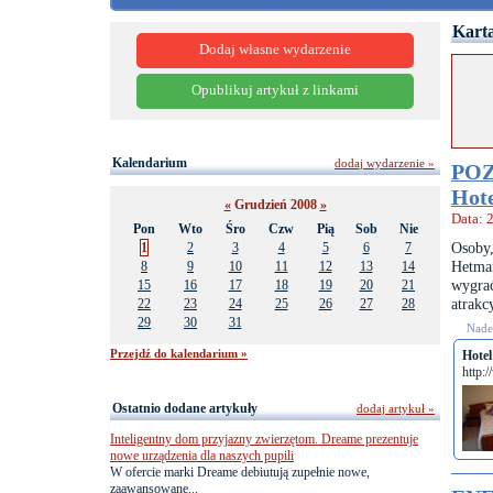
Karta
Dodaj własne wydarzenie
Opublikuj artykuł z linkami
Kalendarium
dodaj wydarzenie »
POZ
Hot
«
Grudzień 2008
»
Data: 
Pon
Wto
Śro
Czw
Pią
Sob
Nie
Osoby,
1
2
3
4
5
6
7
Hetma
8
9
10
11
12
13
14
wygrać
15
16
17
18
19
20
21
atrakc
22
23
24
25
26
27
28
29
30
31
Nades
Przejdź do kalendarium »
Hote
http:
Ostatnio dodane artykuły
dodaj artykuł »
Inteligentny dom przyjazny zwierzętom. Dreame prezentuje
nowe urządzenia dla naszych pupili
W ofercie marki Dreame debiutują zupełnie nowe,
zaawansowane...