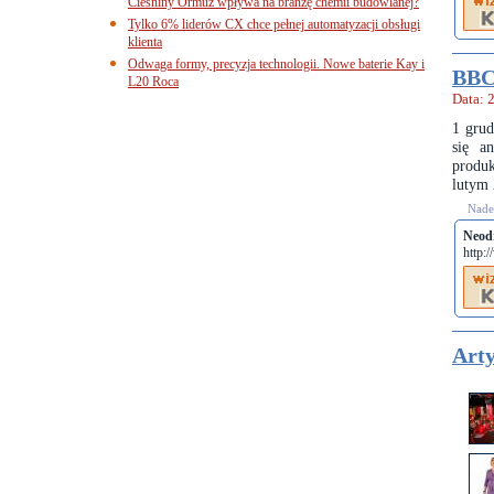
Cieśniny Ormuz wpływa na branżę chemii budowlanej?
Tylko 6% liderów CX chce pełnej automatyzacji obsługi
klienta
Odwaga formy, precyzja technologii. Nowe baterie Kay i
BBC
L20 Roca
Data: 
1 grud
się a
produk
lutym 
Nades
Neod
http:
Arty