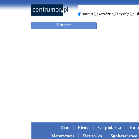
internet
wszędzie
artykuły
ka
Kategorie
Dom
Firma
Gospodarka
Kult
Motoryzacja
Rozrywka
Społeczeństwo