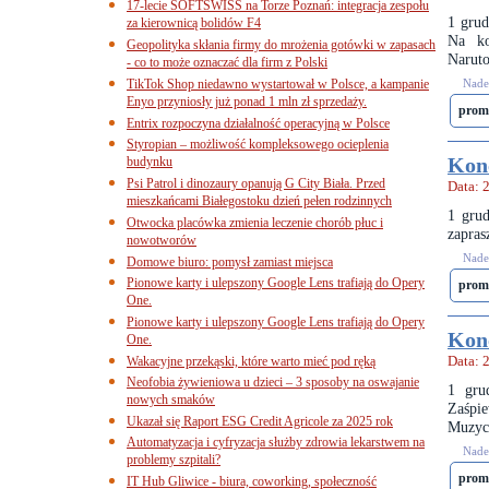
17-lecie SOFTSWISS na Torze Poznań: integracja zespołu
1 grud
za kierownicą bolidów F4
Na ko
Geopolityka skłania firmy do mrożenia gotówki w zapasach
Naruto
- co to może oznaczać dla firm z Polski
TikTok Shop niedawno wystartował w Polsce, a kampanie
Nades
Enyo przyniosły już ponad 1 mln zł sprzedaży.
prom
Entrix rozpoczyna działalność operacyjną w Polsce
Styropian – możliwość kompleksowego ocieplenia
Kon
budynku
Psi Patrol i dinozaury opanują G City Biała. Przed
Data: 
mieszkańcami Białegostoku dzień pełen rodzinnych
1 gru
Otwocka placówka zmienia leczenie chorób płuc i
zapras
nowotworów
Nades
Domowe biuro: pomysł zamiast miejsca
Pionowe karty i ulepszony Google Lens trafiają do Opery
prom
One.
Pionowe karty i ulepszony Google Lens trafiają do Opery
Konc
One.
Wakacyjne przekąski, które warto mieć pod ręką
Data: 
Neofobia żywieniowa u dzieci – 3 sposoby na oswajanie
1 gru
nowych smaków
Zaśpi
Ukazał się Raport ESG Credit Agricole za 2025 rok
Muzyc
Automatyzacja i cyfryzacja służby zdrowia lekarstwem na
Nades
problemy szpitali?
prom
IT Hub Gliwice - biura, coworking, społeczność