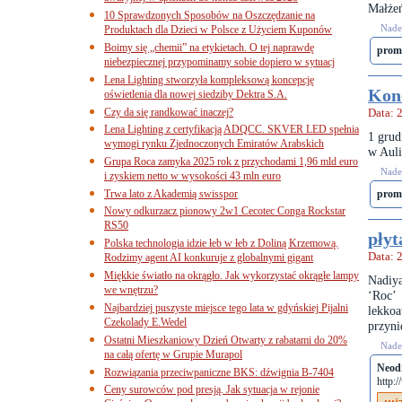
Małżeń
10 Sprawdzonych Sposobów na Oszczędzanie na
Nades
Produktach dla Dzieci w Polsce z Użyciem Kuponów
Boimy się „chemii” na etykietach. O tej naprawdę
prom
niebezpiecznej przypominamy sobie dopiero w sytuacj
Lena Lighting stworzyła kompleksową koncepcję
Kon
oświetlenia dla nowej siedziby Dektra S.A.
Czy da się randkować inaczej?
Data: 
Lena Lighting z certyfikacją ADQCC. SKVER LED spełnia
1 grud
wymogi rynku Zjednoczonych Emiratów Arabskich
w Auli
Grupa Roca zamyka 2025 rok z przychodami 1,96 mld euro
Nades
i zyskiem netto w wysokości 43 mln euro
Trwa lato z Akademią swisspor
prom
Nowy odkurzacz pionowy 2w1 Cecotec Conga Rockstar
RS50
płyt
Polska technologia idzie łeb w łeb z Doliną Krzemową.
Data: 
Rodzimy agent AI konkuruje z globalnymi gigant
Miękkie światło na okrągło. Jak wykorzystać okrągłe lampy
Nadiya
we wnętrzu?
‘Roc’
Najbardziej puszyste miejsce tego lata w gdyńskiej Pijalni
lekko
Czekolady E.Wedel
przyni
Ostatni Mieszkaniowy Dzień Otwarty z rabatami do 20%
Nades
na całą ofertę w Grupie Murapol
Neod
Rozwiązania przeciwpaniczne BKS: dźwignia B-7404
http:
Ceny surowców pod presją. Jak sytuacja w rejonie