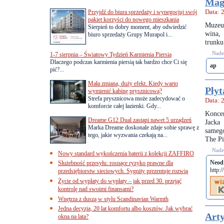
Magi
Przyjdź do biura sprzedaży i wynegocjuj swój
Data: 
pakiet korzyści do nowego mieszkania
Muzeum
Sierpień to dobry moment, aby odwiedzić
wina,
biuro sprzedaży Grupy Murapol i...
trunku
Nades
1-7 sierpnia – Światowy Tydzień Karmienia Piersią
Dlaczego podczas karmienia piersią tak bardzo chce Ci się
ap
pić?...
Mała zmiana, duży efekt. Kiedy warto
Płyt
wymienić kabinę prysznicową?
Strefa prysznicowa może zadecydować o
Data: 
komforcie całej łazienki. Gdy...
Konce
Dreame G12 Dual zastąpi nawet 5 urządzeń
Jacka
Marka Dreame doskonale zdaje sobie sprawę z
samego
tego, jakie wyzwania czekają na...
The Pi
Nades
Nowy standard wykończenia baterii z kolekcji ZAFFIRO
Neod
Służebność przesyłu: rosnące ryzyko prawne dla
http:
przedsiębiorstw sieciowych. Sygnity prezentuje rozwią
Życie od wypłaty do wypłaty – jak przed 30. przejąć
kontrolę nad swoimi finansami?
Wnętrza z duszą w stylu Scandinavian Warmth
Jedna decyzja, 20 lat komfortu albo kosztów. Jak wybrać
Arty
okna na lata?