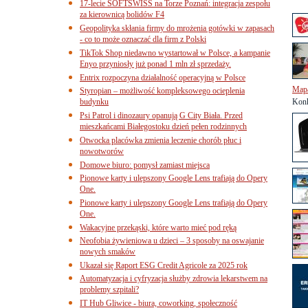
17-lecie SOFTSWISS na Torze Poznań: integracja zespołu
za kierownicą bolidów F4
Geopolityka skłania firmy do mrożenia gotówki w zapasach
- co to może oznaczać dla firm z Polski
TikTok Shop niedawno wystartował w Polsce, a kampanie
Enyo przyniosły już ponad 1 mln zł sprzedaży.
Entrix rozpoczyna działalność operacyjną w Polsce
Mapa
Styropian – możliwość kompleksowego ocieplenia
budynku
Konk
Psi Patrol i dinozaury opanują G City Biała. Przed
mieszkańcami Białegostoku dzień pełen rodzinnych
Otwocka placówka zmienia leczenie chorób płuc i
nowotworów
Domowe biuro: pomysł zamiast miejsca
Pionowe karty i ulepszony Google Lens trafiają do Opery
One.
Pionowe karty i ulepszony Google Lens trafiają do Opery
One.
Wakacyjne przekąski, które warto mieć pod ręką
Neofobia żywieniowa u dzieci – 3 sposoby na oswajanie
nowych smaków
Ukazał się Raport ESG Credit Agricole za 2025 rok
Automatyzacja i cyfryzacja służby zdrowia lekarstwem na
problemy szpitali?
IT Hub Gliwice - biura, coworking, społeczność