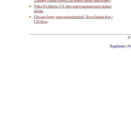
Cieśniny Ormuz wpływa na branżę chemii budowlanej?
Tylko 6% liderów CX chce pełnej automatyzacji obsługi
klienta
Odwaga formy, precyzja technologii. Nowe baterie Kay i
L20 Roca
© 
Regulamin i Po