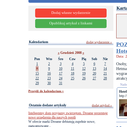
Karta
Dodaj własne wydarzenie
Opublikuj artykuł z linkami
Kalendarium
dodaj wydarzenie »
POZ
Hot
«
Grudzień 2008
»
Data: 
Pon
Wto
Śro
Czw
Pią
Sob
Nie
Osoby,
1
2
3
4
5
6
7
Hetma
8
9
10
11
12
13
14
wygrać
15
16
17
18
19
20
21
atrakc
22
23
24
25
26
27
28
29
30
31
Nades
Przejdź do kalendarium »
Hote
http:
Ostatnio dodane artykuły
dodaj artykuł »
Inteligentny dom przyjazny zwierzętom. Dreame prezentuje
nowe urządzenia dla naszych pupili
W ofercie marki Dreame debiutują zupełnie nowe,
zaawansowane...