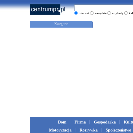
internet
wszędzie
artykuły
ka
Kategorie
Dom
Firma
Gospodarka
Kult
Motoryzacja
Rozrywka
Społeczeństwo