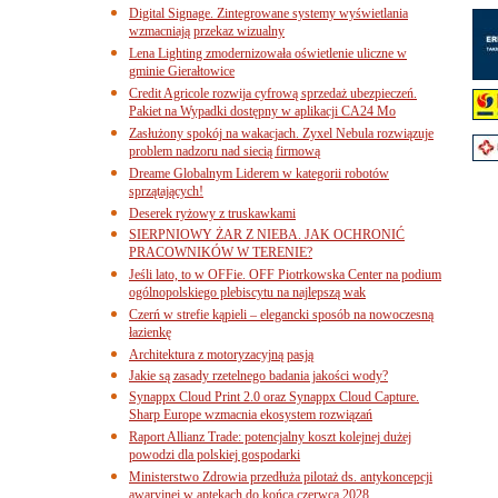
Digital Signage. Zintegrowane systemy wyświetlania
wzmacniają przekaz wizualny
Lena Lighting zmodernizowała oświetlenie uliczne w
gminie Gierałtowice
Credit Agricole rozwija cyfrową sprzedaż ubezpieczeń.
Pakiet na Wypadki dostępny w aplikacji CA24 Mo
Zasłużony spokój na wakacjach. Zyxel Nebula rozwiązuje
problem nadzoru nad siecią firmową
Dreame Globalnym Liderem w kategorii robotów
sprzątających!
Deserek ryżowy z truskawkami
SIERPNIOWY ŻAR Z NIEBA. JAK OCHRONIĆ
PRACOWNIKÓW W TERENIE?
Jeśli lato, to w OFFie. OFF Piotrkowska Center na podium
ogólnopolskiego plebiscytu na najlepszą wak
Czerń w strefie kąpieli – elegancki sposób na nowoczesną
łazienkę
Architektura z motoryzacyjną pasją
Jakie są zasady rzetelnego badania jakości wody?
Synappx Cloud Print 2.0 oraz Synappx Cloud Capture.
Sharp Europe wzmacnia ekosystem rozwiązań
Raport Allianz Trade: potencjalny koszt kolejnej dużej
powodzi dla polskiej gospodarki
Ministerstwo Zdrowia przedłuża pilotaż ds. antykoncepcji
awaryjnej w aptekach do końca czerwca 2028