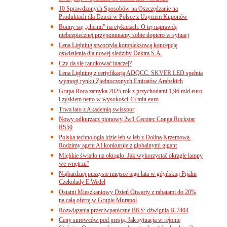
10 Sprawdzonych Sposobów na Oszczędzanie na
Produktach dla Dzieci w Polsce z Użyciem Kuponów
Boimy się „chemii” na etykietach. O tej naprawdę
niebezpiecznej przypominamy sobie dopiero w sytuacj
Lena Lighting stworzyła kompleksową koncepcję
oświetlenia dla nowej siedziby Dektra S.A.
Czy da się randkować inaczej?
Lena Lighting z certyfikacją ADQCC. SKVER LED spełnia
wymogi rynku Zjednoczonych Emiratów Arabskich
Grupa Roca zamyka 2025 rok z przychodami 1,96 mld euro
i zyskiem netto w wysokości 43 mln euro
Trwa lato z Akademią swisspor
Nowy odkurzacz pionowy 2w1 Cecotec Conga Rockstar
RS50
Polska technologia idzie łeb w łeb z Doliną Krzemową.
Rodzimy agent AI konkuruje z globalnymi gigant
Miękkie światło na okrągło. Jak wykorzystać okrągłe lampy
we wnętrzu?
Najbardziej puszyste miejsce tego lata w gdyńskiej Pijalni
Czekolady E.Wedel
Ostatni Mieszkaniowy Dzień Otwarty z rabatami do 20%
na całą ofertę w Grupie Murapol
Rozwiązania przeciwpaniczne BKS: dźwignia B-7404
Ceny surowców pod presją. Jak sytuacja w rejonie