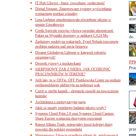
IT Hub Gliwice - biura, coworking, społeczność
Digital Signage. Zintegrowane systemy wyświetlania
wzmacniają przekaz wizualny
stre
Lena Lighting zmodernizowała oświetlenie uliczne w
gminie Gierałtowice
Credit Agricole rozwija cyfrową sprzedaż ubezpieczeń.
Pakiet na Wypadki dostępny w aplikacji CA24 Mo
do..
Zasłużony spokój na wakacjach. Zyxel Nebula rozwiązuje
problem nadzoru nad siecią firmową
Dreame Globalnym Liderem w kategorii robotów
sprzątających!
PP
Deserek ryżowy z truskawkami
Pra
SIERPNIOWY ŻAR Z NIEBA. JAK OCHRONIĆ
PRACOWNIKÓW W TERENIE?
Jeśli lato, to w OFFie. OFF Piotrkowska Center na podium
ogólnopolskiego plebiscytu na najlepszą wak
Czerń w strefie kąpieli – elegancki sposób na nowoczesną
łazienkę
Architektura z motoryzacyjną pasją
Jakie są zasady rzetelnego badania jakości wody?
Synappx Cloud Print 2.0 oraz Synappx Cloud Capture.
Sharp Europe wzmacnia ekosystem rozwiązań
Raport Allianz Trade: potencjalny koszt kolejnej dużej
prze
powodzi dla polskiej gospodarki
Ministerstwo Zdrowia przedłuża pilotaż ds. antykoncepcji