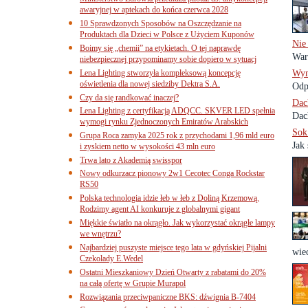
awaryjnej w aptekach do końca czerwca 2028
10 Sprawdzonych Sposobów na Oszczędzanie na
Produktach dla Dzieci w Polsce z Użyciem Kuponów
Nie
Boimy się „chemii” na etykietach. O tej naprawdę
War
niebezpiecznej przypominamy sobie dopiero w sytuacj
Lena Lighting stworzyła kompleksową koncepcję
Wym
oświetlenia dla nowej siedziby Dektra S.A.
Odp
Czy da się randkować inaczej?
Dac
Lena Lighting z certyfikacją ADQCC. SKVER LED spełnia
Dach
wymogi rynku Zjednoczonych Emiratów Arabskich
Sok 
Grupa Roca zamyka 2025 rok z przychodami 1,96 mld euro
Jak
i zyskiem netto w wysokości 43 mln euro
Trwa lato z Akademią swisspor
Nowy odkurzacz pionowy 2w1 Cecotec Conga Rockstar
RS50
Polska technologia idzie łeb w łeb z Doliną Krzemową.
Rodzimy agent AI konkuruje z globalnymi gigant
Miękkie światło na okrągło. Jak wykorzystać okrągłe lampy
we wnętrzu?
Najbardziej puszyste miejsce tego lata w gdyńskiej Pijalni
wiec
Czekolady E.Wedel
Ostatni Mieszkaniowy Dzień Otwarty z rabatami do 20%
na całą ofertę w Grupie Murapol
Rozwiązania przeciwpaniczne BKS: dźwignia B-7404