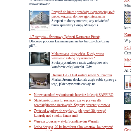
Jak
zaawansowane...
Mia
Przyjdź do biura sprzedaży i wynegocjuj swój
pakiet korzyści do nowego mieszkania
Sierpień to dobry moment, aby odwiedzić
biuro sprzedaży Grupy Murapol i...
kup
Kam
1-7 sierpnia – Światowy Tydzień Karmienia Piersią
W p
Dlaczego podczas karmienia piersią tak bardzo chce Ci się
pić?...
PGE
Czt
Mała zmiana, duży efekt. Kiedy warto
wymienić kabinę prysznicową?
Med
Strefa prysznicowa może zadecydować o
inte
komforcie całej łazienki. Gdy...
AI 
Dreame G12 Dual zastąpi nawet 5 urządzeń
Marka Dreame doskonale zdaje sobie sprawę z
tego, jakie wyzwania czekają na...
Nowy standard wykończenia baterii z kolekcji ZAFFIRO
Służebność przesyłu: rosnące ryzyko prawne dla
przedsiębiorstw sieciowych. Sygnity prezentuje rozwią
Życie od wypłaty do wypłaty – jak przed 30. przejąć
kontrolę nad swoimi finansami?
Wnętrza z duszą w stylu Scandinavian Warmth
Jedna decyzja, 20 lat komfortu albo kosztów. Jak wybrać
Gru