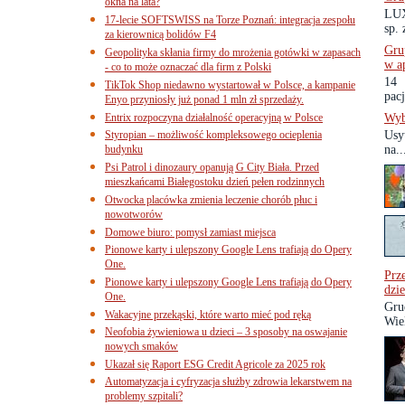
okna na lata?
LUX
17-lecie SOFTSWISS na Torze Poznań: integracja zespołu
sp. 
za kierownicą bolidów F4
Gru
Geopolityka skłania firmy do mrożenia gotówki w zapasach
w a
- co to może oznaczać dla firm z Polski
14 
TikTok Shop niedawno wystartował w Polsce, a kampanie
pacj
Enyo przyniosły już ponad 1 mln zł sprzedaży.
Entrix rozpoczyna działalność operacyjną w Polsce
Wyb
Styropian – możliwość kompleksowego ocieplenia
Usy
budynku
na..
Psi Patrol i dinozaury opanują G City Biała. Przed
mieszkańcami Białegostoku dzień pełen rodzinnych
Otwocka placówka zmienia leczenie chorób płuc i
nowotworów
Domowe biuro: pomysł zamiast miejsca
Pionowe karty i ulepszony Google Lens trafiają do Opery
One.
Prz
Pionowe karty i ulepszony Google Lens trafiają do Opery
dzi
One.
Gru
Wakacyjne przekąski, które warto mieć pod ręką
Wiel
Neofobia żywieniowa u dzieci – 3 sposoby na oswajanie
nowych smaków
Ukazał się Raport ESG Credit Agricole za 2025 rok
Automatyzacja i cyfryzacja służby zdrowia lekarstwem na
problemy szpitali?