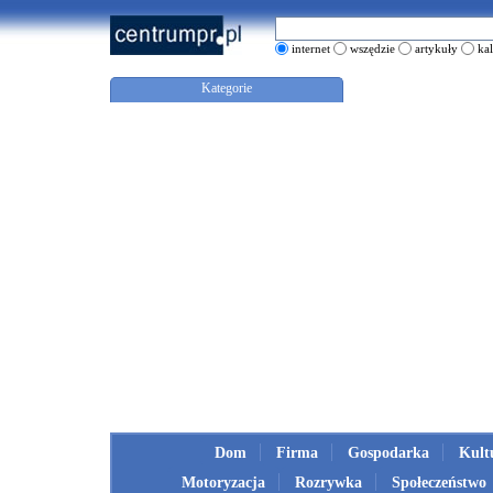
internet
wszędzie
artykuły
ka
Kategorie
Dom
Firma
Gospodarka
Kult
Motoryzacja
Rozrywka
Społeczeństwo