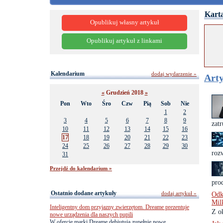
Karta
Opublikuj własny artykuł
Opublikuj artykuł z linkami
Kalendarium
dodaj wydarzenie »
Arty
«
Grudzień 2018
»
Pon
Wto
Śro
Czw
Pią
Sob
Nie
1
2
3
4
5
6
7
8
9
zatr
10
11
12
13
14
15
16
17
18
19
20
21
22
23
24
25
26
27
28
29
30
rozw
31
Przejdź do kalendarium »
pro
Ostatnio dodane artykuły
dodaj artykuł »
Odk
Mil
Inteligentny dom przyjazny zwierzętom. Dreame prezentuje
Z o
nowe urządzenia dla naszych pupili
W ofercie marki Dreame debiutują zupełnie nowe,