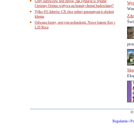
Ceny surowców pod presją. Jak sytuacja w rejonie
Wym
Cieśniny Ormuz wpływa na branżę chemii budowlanej?
Wnę
Tylko 6% liderów CX chce pełnej automatyzacji obsługi
Zdr
klienta
Świ
Odwaga formy, precyzja technologii. Nowe baterie Kay i
L20 Roca
prod
Sło
Eks
© 
Regulamin i Po