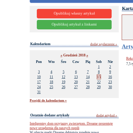
Karta
Opublikuj własny artykuł
Opublikuj artykuł z linkami
Kalendarium
dodaj wydarzenie »
Arty
«
Grudzień 2018
»
Reko
Pon
Wto
Śro
Czw
Pią
Sob
Nie
7,5 t
1
2
3
4
5
6
7
8
9
10
11
12
13
14
15
16
17
18
19
20
21
22
23
24
25
26
27
28
29
30
31
Przejdź do kalendarium »
Ostatnio dodane artykuły
dodaj artykuł »
Inteligentny dom przyjazny zwierzętom. Dreame prezentuje
nowe urządzenia dla naszych pupili
W ofercie marki Dreame debiutują zupełnie nowe,