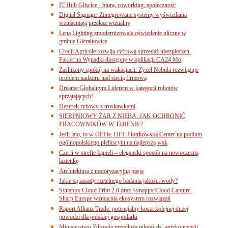
IT Hub Gliwice - biura, coworking, społeczność
Digital Signage. Zintegrowane systemy wyświetlania
wzmacniają przekaz wizualny
Lena Lighting zmodernizowała oświetlenie uliczne w
gminie Gierałtowice
Credit Agricole rozwija cyfrową sprzedaż ubezpieczeń.
Pakiet na Wypadki dostępny w aplikacji CA24 Mo
Zasłużony spokój na wakacjach. Zyxel Nebula rozwiązuje
problem nadzoru nad siecią firmową
Dreame Globalnym Liderem w kategorii robotów
sprzątających!
Deserek ryżowy z truskawkami
SIERPNIOWY ŻAR Z NIEBA. JAK OCHRONIĆ
PRACOWNIKÓW W TERENIE?
Jeśli lato, to w OFFie. OFF Piotrkowska Center na podium
ogólnopolskiego plebiscytu na najlepszą wak
Czerń w strefie kąpieli – elegancki sposób na nowoczesną
łazienkę
Architektura z motoryzacyjną pasją
Jakie są zasady rzetelnego badania jakości wody?
Synappx Cloud Print 2.0 oraz Synappx Cloud Capture.
Sharp Europe wzmacnia ekosystem rozwiązań
Raport Allianz Trade: potencjalny koszt kolejnej dużej
powodzi dla polskiej gospodarki
Ministerstwo Zdrowia przedłuża pilotaż ds. antykoncepcji