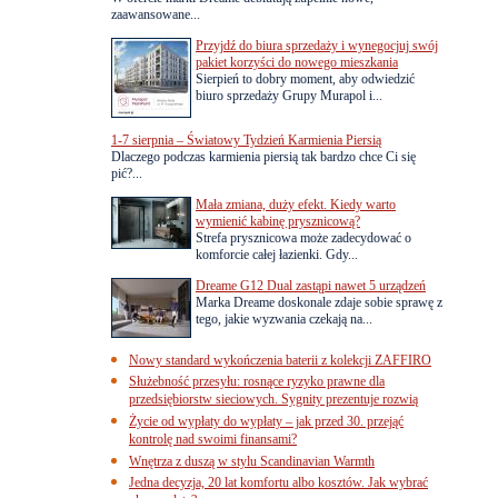
zaawansowane...
Przyjdź do biura sprzedaży i wynegocjuj swój
pakiet korzyści do nowego mieszkania
Sierpień to dobry moment, aby odwiedzić
biuro sprzedaży Grupy Murapol i...
1-7 sierpnia – Światowy Tydzień Karmienia Piersią
Dlaczego podczas karmienia piersią tak bardzo chce Ci się
pić?...
Mała zmiana, duży efekt. Kiedy warto
wymienić kabinę prysznicową?
Strefa prysznicowa może zadecydować o
komforcie całej łazienki. Gdy...
Dreame G12 Dual zastąpi nawet 5 urządzeń
Marka Dreame doskonale zdaje sobie sprawę z
tego, jakie wyzwania czekają na...
Nowy standard wykończenia baterii z kolekcji ZAFFIRO
Służebność przesyłu: rosnące ryzyko prawne dla
przedsiębiorstw sieciowych. Sygnity prezentuje rozwią
Życie od wypłaty do wypłaty – jak przed 30. przejąć
kontrolę nad swoimi finansami?
Wnętrza z duszą w stylu Scandinavian Warmth
Jedna decyzja, 20 lat komfortu albo kosztów. Jak wybrać