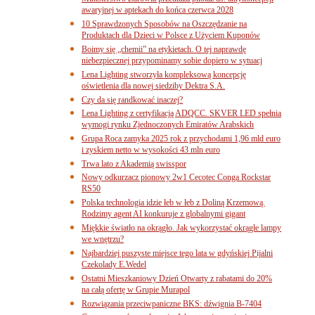
awaryjnej w aptekach do końca czerwca 2028
10 Sprawdzonych Sposobów na Oszczędzanie na
Produktach dla Dzieci w Polsce z Użyciem Kuponów
Boimy się „chemii” na etykietach. O tej naprawdę
niebezpiecznej przypominamy sobie dopiero w sytuacj
Lena Lighting stworzyła kompleksową koncepcję
oświetlenia dla nowej siedziby Dektra S.A.
Czy da się randkować inaczej?
Lena Lighting z certyfikacją ADQCC. SKVER LED spełnia
wymogi rynku Zjednoczonych Emiratów Arabskich
Grupa Roca zamyka 2025 rok z przychodami 1,96 mld euro
i zyskiem netto w wysokości 43 mln euro
Trwa lato z Akademią swisspor
Nowy odkurzacz pionowy 2w1 Cecotec Conga Rockstar
RS50
Polska technologia idzie łeb w łeb z Doliną Krzemową.
Rodzimy agent AI konkuruje z globalnymi gigant
Miękkie światło na okrągło. Jak wykorzystać okrągłe lampy
we wnętrzu?
Najbardziej puszyste miejsce tego lata w gdyńskiej Pijalni
Czekolady E.Wedel
Ostatni Mieszkaniowy Dzień Otwarty z rabatami do 20%
na całą ofertę w Grupie Murapol
Rozwiązania przeciwpaniczne BKS: dźwignia B-7404