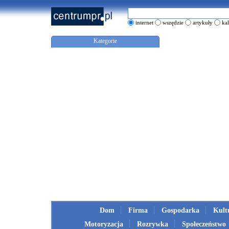
internet
wszędzie
artykuły
ka
Kategorie
Dom
Firma
Gospodarka
Kult
Motoryzacja
Rozrywka
Społeczeństwo