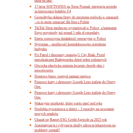
okna na lata?
17-lecie SOFTSWISS na Torze Poznań: integracja zespołu
za kierownicą bolidów F4
Geopolityka skłania firmy do mrożenia gotówki w zapasach
- co to może oznaczać dla firm z Polski
TikTok Shop niedawno wystartował w Polsce, a kampanie
Enyo przyniosły już ponad 1 mln zł sprzedaży.
Entrix rozpoczyna działalność operacyjną w Polsce
Styropian – możliwość kompleksowego ocieplenia
budynku
Psi Patrol i dinozaury opanują G City Biała. Przed
mieszkańcami Białegostoku dzień pełen rodzinnych
Otwocka placówka zmienia leczenie chorób płuc i
nowotworów
Domowe biuro: pomysł zamiast miejsca
Pionowe karty i ulepszony Google Lens trafiają do Opery
One.
Pionowe karty i ulepszony Google Lens trafiają do Opery
One.
Wakacyjne przekąski, które warto mieć pod ręką
Neofobia żywieniowa u dzieci – 3 sposoby na oswajanie
nowych smaków
Ukazał się Raport ESG Credit Agricole za 2025 rok
Automatyzacja i cyfryzacja służby zdrowia lekarstwem na
problemy szpitali?