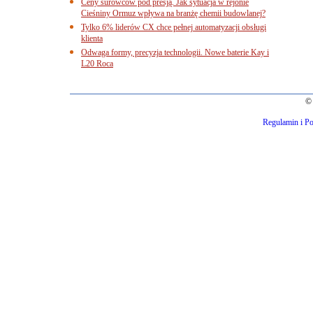
Ceny surowców pod presją. Jak sytuacja w rejonie
Cieśniny Ormuz wpływa na branżę chemii budowlanej?
Tylko 6% liderów CX chce pełnej automatyzacji obsługi
klienta
Odwaga formy, precyzja technologii. Nowe baterie Kay i
L20 Roca
© 
Regulamin i Po