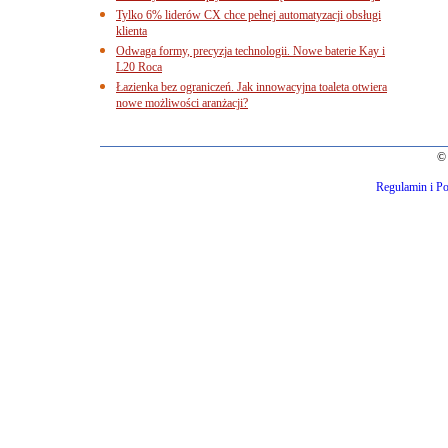
Tylko 6% liderów CX chce pełnej automatyzacji obsługi
klienta
Odwaga formy, precyzja technologii. Nowe baterie Kay i
L20 Roca
Łazienka bez ograniczeń. Jak innowacyjna toaleta otwiera
nowe możliwości aranżacji?
© 
Regulamin i Po