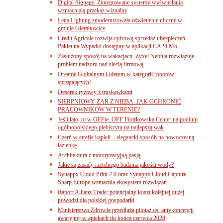
Digital Signage. Zintegrowane systemy wyświetlania
wzmacniają przekaz wizualny
Lena Lighting zmodernizowała oświetlenie uliczne w
gminie Gierałtowice
Credit Agricole rozwija cyfrową sprzedaż ubezpieczeń.
Pakiet na Wypadki dostępny w aplikacji CA24 Mo
Zasłużony spokój na wakacjach. Zyxel Nebula rozwiązuje
problem nadzoru nad siecią firmową
Dreame Globalnym Liderem w kategorii robotów
sprzątających!
Deserek ryżowy z truskawkami
SIERPNIOWY ŻAR Z NIEBA. JAK OCHRONIĆ
PRACOWNIKÓW W TERENIE?
Jeśli lato, to w OFFie. OFF Piotrkowska Center na podium
ogólnopolskiego plebiscytu na najlepszą wak
Czerń w strefie kąpieli – elegancki sposób na nowoczesną
łazienkę
Architektura z motoryzacyjną pasją
Jakie są zasady rzetelnego badania jakości wody?
Synappx Cloud Print 2.0 oraz Synappx Cloud Capture.
Sharp Europe wzmacnia ekosystem rozwiązań
Raport Allianz Trade: potencjalny koszt kolejnej dużej
powodzi dla polskiej gospodarki
Ministerstwo Zdrowia przedłuża pilotaż ds. antykoncepcji
awaryjnej w aptekach do końca czerwca 2028