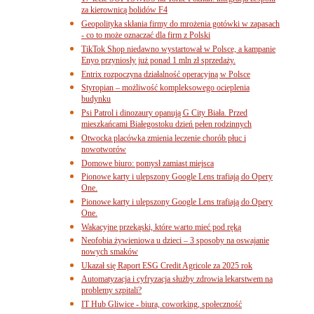
za kierownicą bolidów F4
Geopolityka skłania firmy do mrożenia gotówki w zapasach
- co to może oznaczać dla firm z Polski
TikTok Shop niedawno wystartował w Polsce, a kampanie
Enyo przyniosły już ponad 1 mln zł sprzedaży.
Entrix rozpoczyna działalność operacyjną w Polsce
Styropian – możliwość kompleksowego ocieplenia
budynku
Psi Patrol i dinozaury opanują G City Biała. Przed
mieszkańcami Białegostoku dzień pełen rodzinnych
Otwocka placówka zmienia leczenie chorób płuc i
nowotworów
Domowe biuro: pomysł zamiast miejsca
Pionowe karty i ulepszony Google Lens trafiają do Opery
One.
Pionowe karty i ulepszony Google Lens trafiają do Opery
One.
Wakacyjne przekąski, które warto mieć pod ręką
Neofobia żywieniowa u dzieci – 3 sposoby na oswajanie
nowych smaków
Ukazał się Raport ESG Credit Agricole za 2025 rok
Automatyzacja i cyfryzacja służby zdrowia lekarstwem na
problemy szpitali?
IT Hub Gliwice - biura, coworking, społeczność