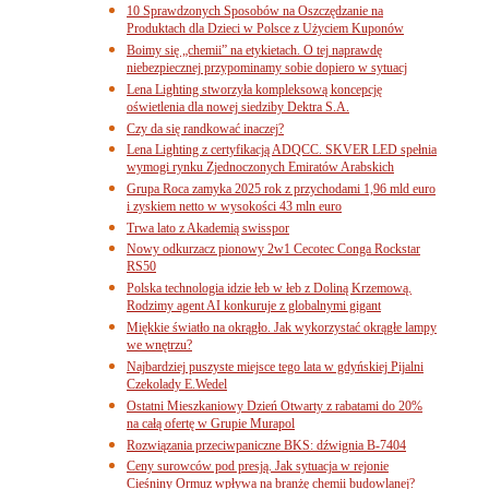
10 Sprawdzonych Sposobów na Oszczędzanie na
Produktach dla Dzieci w Polsce z Użyciem Kuponów
Boimy się „chemii” na etykietach. O tej naprawdę
niebezpiecznej przypominamy sobie dopiero w sytuacj
Lena Lighting stworzyła kompleksową koncepcję
oświetlenia dla nowej siedziby Dektra S.A.
Czy da się randkować inaczej?
Lena Lighting z certyfikacją ADQCC. SKVER LED spełnia
wymogi rynku Zjednoczonych Emiratów Arabskich
Grupa Roca zamyka 2025 rok z przychodami 1,96 mld euro
i zyskiem netto w wysokości 43 mln euro
Trwa lato z Akademią swisspor
Nowy odkurzacz pionowy 2w1 Cecotec Conga Rockstar
RS50
Polska technologia idzie łeb w łeb z Doliną Krzemową.
Rodzimy agent AI konkuruje z globalnymi gigant
Miękkie światło na okrągło. Jak wykorzystać okrągłe lampy
we wnętrzu?
Najbardziej puszyste miejsce tego lata w gdyńskiej Pijalni
Czekolady E.Wedel
Ostatni Mieszkaniowy Dzień Otwarty z rabatami do 20%
na całą ofertę w Grupie Murapol
Rozwiązania przeciwpaniczne BKS: dźwignia B-7404
Ceny surowców pod presją. Jak sytuacja w rejonie
Cieśniny Ormuz wpływa na branżę chemii budowlanej?