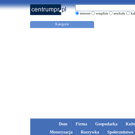
internet
wszędzie
artykuły
ka
Kategorie
Dom
Firma
Gospodarka
Kult
Motoryzacja
Rozrywka
Społeczeństwo