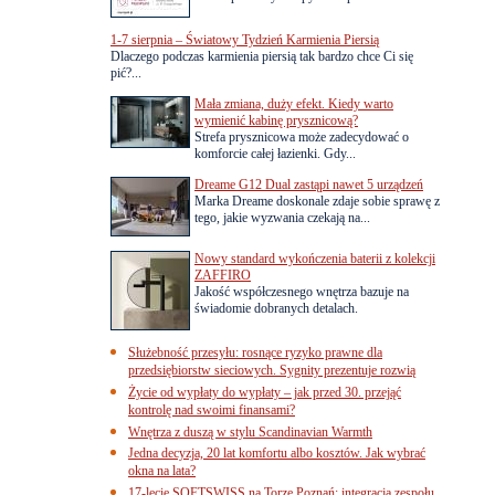
1-7 sierpnia – Światowy Tydzień Karmienia Piersią
Dlaczego podczas karmienia piersią tak bardzo chce Ci się
pić?...
Mała zmiana, duży efekt. Kiedy warto
wymienić kabinę prysznicową?
Strefa prysznicowa może zadecydować o
komforcie całej łazienki. Gdy...
Dreame G12 Dual zastąpi nawet 5 urządzeń
Marka Dreame doskonale zdaje sobie sprawę z
tego, jakie wyzwania czekają na...
Nowy standard wykończenia baterii z kolekcji
ZAFFIRO
Jakość współczesnego wnętrza bazuje na
świadomie dobranych detalach.
Służebność przesyłu: rosnące ryzyko prawne dla
przedsiębiorstw sieciowych. Sygnity prezentuje rozwią
Życie od wypłaty do wypłaty – jak przed 30. przejąć
kontrolę nad swoimi finansami?
Wnętrza z duszą w stylu Scandinavian Warmth
Jedna decyzja, 20 lat komfortu albo kosztów. Jak wybrać
okna na lata?
17-lecie SOFTSWISS na Torze Poznań: integracja zespołu