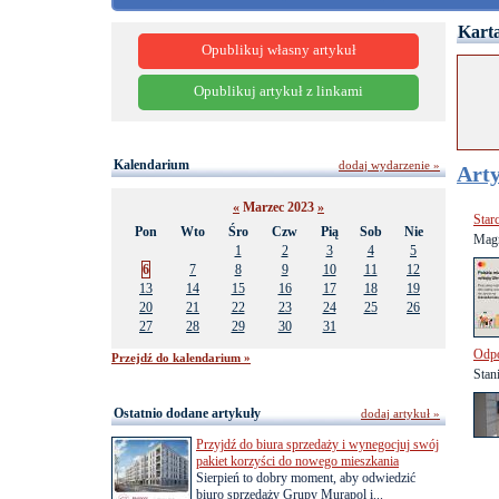
Karta
Opublikuj własny artykuł
Opublikuj artykuł z linkami
Kalendarium
dodaj wydarzenie »
Arty
«
Marzec 2023
»
Star
Pon
Wto
Śro
Czw
Pią
Sob
Nie
Magn
1
2
3
4
5
6
7
8
9
10
11
12
13
14
15
16
17
18
19
20
21
22
23
24
25
26
27
28
29
30
31
Odpo
Przejdź do kalendarium »
Stan
Ostatnio dodane artykuły
dodaj artykuł »
Przyjdź do biura sprzedaży i wynegocjuj swój
pakiet korzyści do nowego mieszkania
Sierpień to dobry moment, aby odwiedzić
biuro sprzedaży Grupy Murapol i...