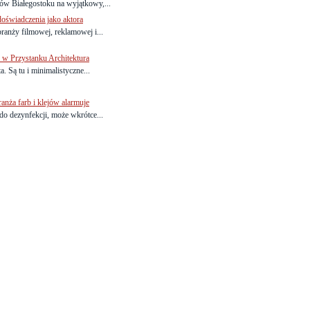
ów Białegostoku na wyjątkowy,...
oświadczenia jako aktora
ranży filmowej, reklamowej i...
i w Przystanku Architektura
. Są tu i minimalistyczne...
anża farb i klejów alarmuje
o dezynfekcji, może wkrótce...