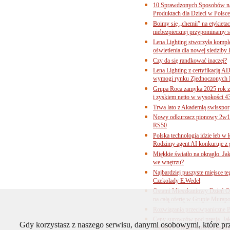
10 Sprawdzonych Sposobów na
Produktach dla Dzieci w Pols
Boimy się „chemii” na etykieta
niebezpiecznej przypominamy s
Lena Lighting stworzyła komp
oświetlenia dla nowej siedziby
Czy da się randkować inaczej?
Lena Lighting z certyfikacj
wymogi rynku Zjednoczonych 
Grupa Roca zamyka 2025 rok z
i zyskiem netto w wysokości 4
Trwa lato z Akademią swisspor
Nowy odkurzacz pionowy 2w1 
RS50
Polska technologia idzie łeb w
Rodzimy agent AI konkuruje z 
Miękkie światło na okrągło. Ja
we wnętrzu?
Najbardziej puszyste miejsce te
Czekolady E.Wedel
Ostatni Mieszkaniowy Dzień O
na całą ofertę w Grupie Murapo
Rozwiązania przeciwpaniczne 
Ceny surowców pod presją. Jak 
Gdy korzystasz z naszego serwisu, danymi osobowymi, które p
Cieśniny Ormuz wpływa na bra