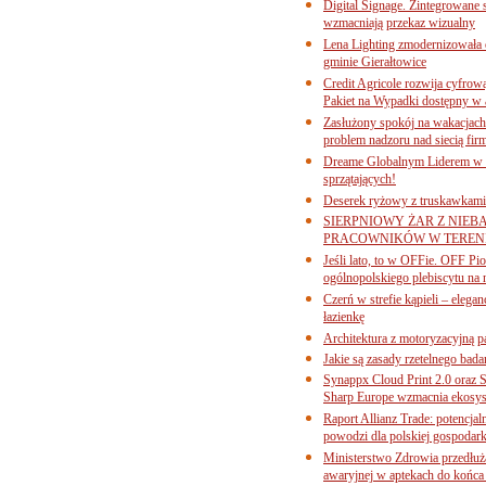
Digital Signage. Zintegrowane
wzmacniają przekaz wizualny
Lena Lighting zmodernizowała o
gminie Gierałtowice
Credit Agricole rozwija cyfrow
Pakiet na Wypadki dostępny w
Zasłużony spokój na wakacjach
problem nadzoru nad siecią fi
Dreame Globalnym Liderem w k
sprzątających!
Deserek ryżowy z truskawkami
SIERPNIOWY ŻAR Z NIEB
PRACOWNIKÓW W TERENI
Jeśli lato, to w OFFie. OFF P
ogólnopolskiego plebiscytu na 
Czerń w strefie kąpieli – eleg
łazienkę
Architektura z motoryzacyjną p
Jakie są zasady rzetelnego bad
Synappx Cloud Print 2.0 oraz 
Sharp Europe wzmacnia ekosys
Raport Allianz Trade: potencjal
powodzi dla polskiej gospodark
Ministerstwo Zdrowia przedłuża
awaryjnej w aptekach do końca