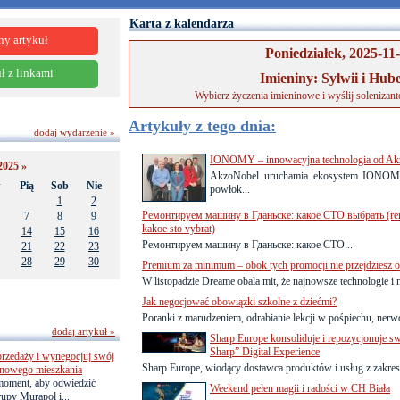
Karta z kalendarza
ny artykuł
Poniedziałek, 2025-11
ł z linkami
Imieniny: Sylwii i Hub
Wybierz życzenia imieninowe i wyślij solenizan
Artykuły z tego dnia:
dodaj wydarzenie »
IONOMY – innowacyjna technologia od Ak
2025
»
AkzoNobel uruchamia ekosystem IONOM
w
Pią
Sob
Nie
powłok...
1
2
Ремонтируем машину в Гданьске: какое СТО выбрать (re
7
8
9
kakoe sto vybrat)
14
15
16
Ремонтируем машину в Гданьске: какое СТО...
21
22
23
28
29
30
Premium za minimum – obok tych promocji nie przejdziesz o
W listopadzie Dreame obala mit, że najnowsze technologie i 
Jak negocjować obowiązki szkolne z dziećmi?
Poranki z marudzeniem, odrabianie lekcji w pośpiechu, ner
dodaj artykuł »
Sharp Europe konsoliduje i repozycjonuje s
Sharp” Digital Experience
przedaży i wynegocjuj swój
Sharp Europe, wiodący dostawca produktów i usług z zakresu
o nowego mieszkania
 moment, aby odwiedzić
Weekend pełen magii i radości w CH Biała
upy Murapol i...