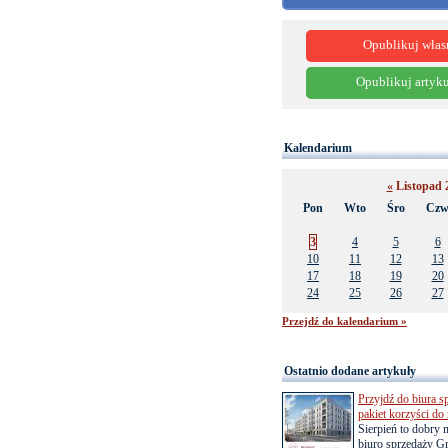
Opublikuj włas
Opublikuj artyku
Kalendarium
«
Listopad 
Pon
Wto
Śro
Cz
3
4
5
6
10
11
12
13
17
18
19
20
24
25
26
27
Przejdź do kalendarium »
Ostatnio dodane artykuły
Przyjdź do biura s
pakiet korzyści d
Sierpień to dobry
biuro sprzedaży Gr