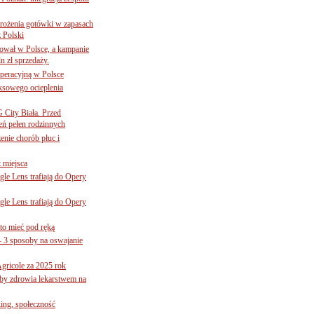
mrożenia gotówki w zapasach
z Polski
ował w Polsce, a kampanie
n zł sprzedaży.
operacyjną w Polsce
ksowego ocieplenia
G City Biała. Przed
eń pełen rodzinnych
nie chorób płuc i
 miejsca
le Lens trafiają do Opery
le Lens trafiają do Opery
to mieć pod ręką
– 3 sposoby na oswajanie
gricole za 2025 rok
żby zdrowia lekarstwem na
ing, społeczność