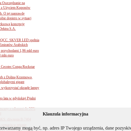
 Oszczędzanie na
ce z Użyciem Kuponów
ch. O tej naprawdę
obie dopiero w sytuacj
leksową koncepcję
 Dektra S.A.
ą ADQCC. SKVER LED spełnia
Emiratów Arabskich
 przychodami 1,96 mld euro
3 mln euro
Cecotec Conga Rockstar
 łeb z Doliną Krzemową.
globalnymi gigant
k wykorzystać okrągłe lampy
go lata w gdyńskiej Pijalni
twarty z rabatami do 20%
l
Klauzula informacyjna
BKS: dźwignia B-7404
sytuacja w rejonie
rzetwarzamy mogą być, np. adres IP Twojego urządzenia, dane pozys
nżę chemii budowlanej?