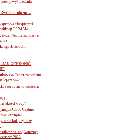
 systemy wyświetlania
świetlenie uliczne w
ą sprzedaż ubezpieczeń.
 aplikacji CA24 Mo
. Zyxel Nebula rozwiązuje
rmową
ategorii robotów
A. JAK OCHRONIĆ
E?
iotrkowska Center na podium
najlepszą wak
ancki sposób na nowoczesną
asją
ania jakości wody?
Synappx Cloud Capture.
tem rozwiązań
ny koszt kolejnej dużej
i
 pilotaż ds. antykoncepcji
 czerwca 2028