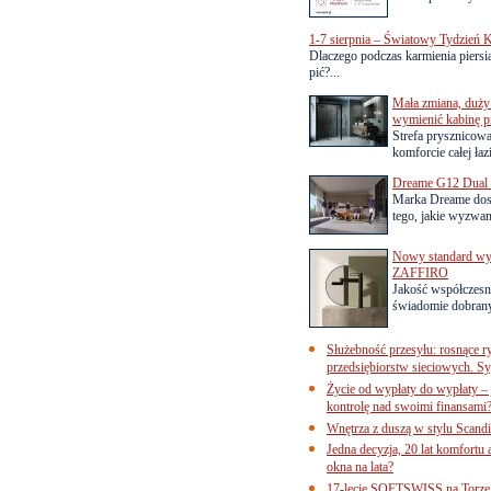
1-7 sierpnia – Światowy Tydzień K
Dlaczego podczas karmienia piersią
pić?...
Mała zmiana, duży 
wymienić kabinę p
Strefa prysznicow
komforcie całej łaz
Dreame G12 Dual z
Marka Dreame dosk
tego, jakie wyzwani
Nowy standard wyko
ZAFFIRO
Jakość współczesn
świadomie dobrany
Służebność przesyłu: rosnące r
przedsiębiorstw sieciowych. Sy
Życie od wypłaty do wypłaty – 
kontrolę nad swoimi finansami
Wnętrza z duszą w stylu Scand
Jedna decyzja, 20 lat komfortu
okna na lata?
17-lecie SOFTSWISS na Torze P