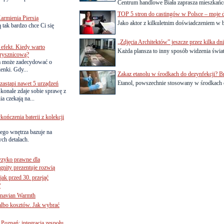
Centrum handlowe Biała zaprasza mieszkańc
TOP 5 stron do castingów w Polsce – moje d
armienia Piersią
Jako aktor z kilkuletnim doświadczeniem w b
 tak bardzo chce Ci się
„Zdjęcia Architektów” jeszcze przez kilka dn
efekt. Kiedy warto
Każda plansza to inny sposób widzenia świata
rysznicową?
a może zadecydować o
ienki. Gdy...
Zakaz etanolu w środkach do dezynfekcji? Br
Etanol, powszechnie stosowany w środkach d
astąpi nawet 5 urządzeń
onale zdaje sobie sprawę z
a czekają na...
ńczenia baterii z kolekcji
ego wnętrza bazuje na
ch detalach.
yzyko prawne dla
gnity prezentuje rozwią
jak przed 30. przejąć
?
inavian Warmth
 albo kosztów. Jak wybrać
oznań: integracja zespołu