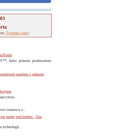
-03
erta
tom:
Życzenia i smsy
zoNobel
Y™, który pomoże producentom
montiruem mashinu v gdanske
bojętnie
najwyższa...
wowe rozmowy o...
woją markę pod hasłem: „One
 technologii...