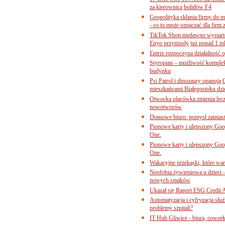
za kierownicą bolidów F4
Geopolityka skłania firmy do 
- co to może oznaczać dla firm 
TikTok Shop niedawno wystart
Enyo przyniosły już ponad 1 ml
Entrix rozpoczyna działalność 
Styropian – możliwość komple
budynku
Psi Patrol i dinozaury opanują 
mieszkańcami Białegostoku dzi
Otwocka placówka zmienia lecze
nowotworów
Domowe biuro: pomysł zamiast
Pionowe karty i ulepszony Goog
One.
Pionowe karty i ulepszony Goog
One.
Wakacyjne przekąski, które war
Neofobia żywieniowa u dzieci 
nowych smaków
Ukazał się Raport ESG Credit A
Automatyzacja i cyfryzacja słu
problemy szpitali?
IT Hub Gliwice - biura, cowork