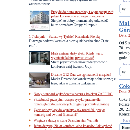
Nades
zaawansowane...
ap
Przyjdź do biura sprzedaży i wynegocjuj swój
pakiet korzyści do nowego mieszkania
Sierpień to dobry moment, aby odwiedzić
Maj 
biuro sprzedaży Grupy Murapol i...
Gór
Data: 
1-7 sierpnia – Światowy Tydzień Karmienia Piersią
Dlaczego podczas karmienia piersią tak bardzo chce Ci się
Od 5 s
pić?...
70. ro
miesię
Mała zmiana, duży efekt. Kiedy warto
godz. 
wymienić kabinę prysznicową?
Strefa prysznicowa może zadecydować o
Nades
komforcie całej łazienki. Gdy...
ap
Dreame G12 Dual zastąpi nawet 5 urządzeń
Marka Dreame doskonale zdaje sobie sprawę z
tego, jakie wyzwania czekają na...
Coke
Data: 
Nowy standard wykończenia baterii z kolekcji ZAFFIRO
Coke 
Służebność przesyłu: rosnące ryzyko prawne dla
Polsce
przedsiębiorstw sieciowych. Sygnity prezentuje rozwią
20, 21
Życie od wypłaty do wypłaty – jak przed 30. przejąć
Koncer
kontrolę nad swoimi finansami?
Wnętrza z duszą w stylu Scandinavian Warmth
Nades
Jedna decyzja, 20 lat komfortu albo kosztów. Jak wybrać
Konc