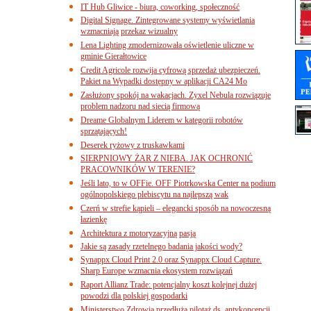
IT Hub Gliwice - biura, coworking, społeczność
Digital Signage. Zintegrowane systemy wyświetlania
wzmacniają przekaz wizualny
Lena Lighting zmodernizowała oświetlenie uliczne w
gminie Gierałtowice
Credit Agricole rozwija cyfrową sprzedaż ubezpieczeń.
Pakiet na Wypadki dostępny w aplikacji CA24 Mo
Zasłużony spokój na wakacjach. Zyxel Nebula rozwiązuje
problem nadzoru nad siecią firmową
Dreame Globalnym Liderem w kategorii robotów
sprzątających!
Deserek ryżowy z truskawkami
SIERPNIOWY ŻAR Z NIEBA. JAK OCHRONIĆ
PRACOWNIKÓW W TERENIE?
Jeśli lato, to w OFFie. OFF Piotrkowska Center na podium
ogólnopolskiego plebiscytu na najlepszą wak
Czerń w strefie kąpieli – elegancki sposób na nowoczesną
łazienkę
Architektura z motoryzacyjną pasją
Jakie są zasady rzetelnego badania jakości wody?
Synappx Cloud Print 2.0 oraz Synappx Cloud Capture.
Sharp Europe wzmacnia ekosystem rozwiązań
Raport Allianz Trade: potencjalny koszt kolejnej dużej
powodzi dla polskiej gospodarki
Ministerstwo Zdrowia przedłuża pilotaż ds. antykoncepcji