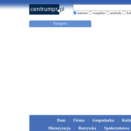
internet
wszędzie
artykuły
ka
Kategorie
Dom
Firma
Gospodarka
Kult
Motoryzacja
Rozrywka
Społeczeństwo