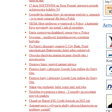
okna na lata?
http:/
17-lecie SOFTSWISS na Torze Poznań: integracja zespołu
za kierownicą bolidów F4
Geopolityka skłania firmy do mrożenia gotówki w zapasach
- co to może oznaczać dla firm z Polski
TikTok Shop niedawno wystartował w Polsce, a kampanie
Arty
Enyo przyniosły już ponad 1 mln zł sprzedaży.
Entrix rozpoczyna działalność operacyjną w Polsce
Styropian – możliwość kompleksowego ocieplenia
budynku
Psi Patrol i dinozaury opanują G City Biała. Przed
mieszkańcami Białegostoku dzień pełen rodzinnych
Otwocka placówka zmienia leczenie chorób płuc i
nowotworów
Kon
Domowe biuro: pomysł zamiast miejsca
Pionowe karty i ulepszony Google Lens trafiają do Opery
One.
Pionowe karty i ulepszony Google Lens trafiają do Opery
One.
Wakacyjne przekąski, które warto mieć pod ręką
Neofobia żywieniowa u dzieci – 3 sposoby na oswajanie
nowych smaków
Ukazał się Raport ESG Credit Agricole za 2025 rok
Automatyzacja i cyfryzacja służby zdrowia lekarstwem na
problemy szpitali?