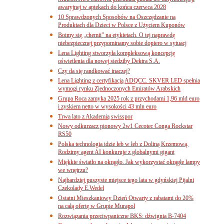
awaryjnej w aptekach do końca czerwca 2028
10 Sprawdzonych Sposobów na Oszczędzanie na
Produktach dla Dzieci w Polsce z Użyciem Kuponów
Boimy się „chemii” na etykietach. O tej naprawdę
niebezpiecznej przypominamy sobie dopiero w sytuacj
Lena Lighting stworzyła kompleksową koncepcję
oświetlenia dla nowej siedziby Dektra S.A.
Czy da się randkować inaczej?
Lena Lighting z certyfikacją ADQCC. SKVER LED spełnia
wymogi rynku Zjednoczonych Emiratów Arabskich
Grupa Roca zamyka 2025 rok z przychodami 1,96 mld euro
i zyskiem netto w wysokości 43 mln euro
Trwa lato z Akademią swisspor
Nowy odkurzacz pionowy 2w1 Cecotec Conga Rockstar
RS50
Polska technologia idzie łeb w łeb z Doliną Krzemową.
Rodzimy agent AI konkuruje z globalnymi gigant
Miękkie światło na okrągło. Jak wykorzystać okrągłe lampy
we wnętrzu?
Najbardziej puszyste miejsce tego lata w gdyńskiej Pijalni
Czekolady E.Wedel
Ostatni Mieszkaniowy Dzień Otwarty z rabatami do 20%
na całą ofertę w Grupie Murapol
Rozwiązania przeciwpaniczne BKS: dźwignia B-7404