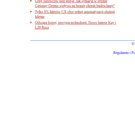
Ceny surowców pod presją. Jak sytuacja w rejonie
Cieśniny Ormuz wpływa na branżę chemii budowlanej?
Tylko 6% liderów CX chce pełnej automatyzacji obsługi
klienta
Odwaga formy, precyzja technologii. Nowe baterie Kay i
L20 Roca
© 
Regulamin i Po