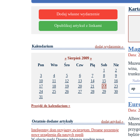
Karta
Dodaj własne wydarzenie
Opublikuj artykuł z linkami
Kalendarium
dodaj wydarzenie »
Magi
Data: 
«
Sierpień 2009
»
Muzeum
Pon
Wto
Śro
Czw
Pią
Sob
Nie
wina,
1
2
trunku
3
4
5
6
7
8
9
10
11
12
13
14
15
16
Nades
17
18
19
20
21
22
23
ap
24
25
26
27
28
29
30
31
Euro
Przejdź do kalendarium »
Data: 
Albrec
Ostatnio dodane artykuły
dodaj artykuł »
Muzeu
przyg
Inteligentny dom przyjazny zwierzętom. Dreame prezentuje
będzie
nowe urządzenia dla naszych pupili
W ofercie marki Dreame debiutują zupełnie nowe,