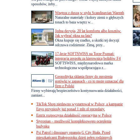
sposobów, żeby...
Wnętrza z duszą w stylu Scandinavian Warmth
Naturalne materiały i kolory ziemi o głębszych
tonach to baza wnętrz w...
Jedna decyzja, 20 lat komfortu albo kosztów.
Jak wybrać okna na lata?
Okna kupuje się rzadko, a skutki tej decyzji
odczuwa codziennie. Zimą, przy...
17-lecie SOFTSWISS na Torze Poznań:
integracja zespołu za kierownicą bolidów F4
SOFTSWISS, międzynarodowa marka
technologiczna współpracująca z...
Geopolityka skłania firmy do mrożenia
gotówki w zapasach - co to może oznaczać dla
firm z Polski
Firmy wybierają bezpieczeństwo kontynuowania działalności,
zamiast...
TikTok Shop niedawno wystartował w Polsce, a kampanie
Enyo przyniosły już ponad 1 mln zł sprzedaży.
Entrix rozpoczyna działalność operacyjną w Polsce
Styropian – możliwość kompleksowego ocieplenia
budynku
Psi Patrol i dinozaury opanują G City Biała. Przed
mieszkańcami Białegostoku dzień pełen rodzinnych