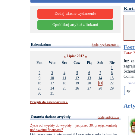
Karta
Dodaj własne wydarzenie
Opublikuj artykuł z linkami
Kalendarium
dodaj wydarzenie »
Fest
Data: 
«
Lipiec 2012
»
Już za
Pon
Wto
Śro
Czw
Pią
Sob
Nie
zagraj
1
School
2
3
4
5
6
7
8
Coma, 
9
10
11
12
13
14
15
16
17
18
19
20
21
22
Nades
23
24
25
26
27
28
29
ap
30
31
Przejdź do kalendarium »
Arty
Ostatnio dodane artykuły
dodaj artykuł »
Życie od wypłaty do wypłaty – jak przed 30. przejąć kontrolę
nad swoimi finansami?
Od pierwszego do pierwszego? Coraz więcej młodych szuka