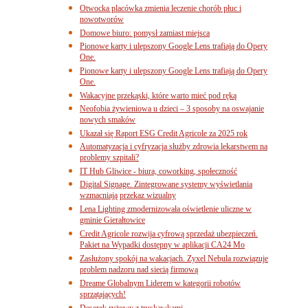
Otwocka placówka zmienia leczenie chorób płuc i
nowotworów
Domowe biuro: pomysł zamiast miejsca
Pionowe karty i ulepszony Google Lens trafiają do Opery
One.
Pionowe karty i ulepszony Google Lens trafiają do Opery
One.
Wakacyjne przekąski, które warto mieć pod ręką
Neofobia żywieniowa u dzieci – 3 sposoby na oswajanie
nowych smaków
Ukazał się Raport ESG Credit Agricole za 2025 rok
Automatyzacja i cyfryzacja służby zdrowia lekarstwem na
problemy szpitali?
IT Hub Gliwice - biura, coworking, społeczność
Digital Signage. Zintegrowane systemy wyświetlania
wzmacniają przekaz wizualny
Lena Lighting zmodernizowała oświetlenie uliczne w
gminie Gierałtowice
Credit Agricole rozwija cyfrową sprzedaż ubezpieczeń.
Pakiet na Wypadki dostępny w aplikacji CA24 Mo
Zasłużony spokój na wakacjach. Zyxel Nebula rozwiązuje
problem nadzoru nad siecią firmową
Dreame Globalnym Liderem w kategorii robotów
sprzątających!
Deserek ryżowy z truskawkami