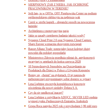
SIERPNIOWY ŻAR Z NIEBA. JAK OCHRONIĆ
PRACOWNIKÓW W TERENIE?
Jeśli lato, to w OFFie. OFF Piotrkowska Center na podium
ogólnopolskiego plebiscytu na najlepszą wak
Czerń w strefie kąpieli – elegancki sposób na nowoczesną
łazienkę
Architektura z motoryzacyjną pasją
Jakie są zasady rzetelnego badania jakości wody?
Synappx Cloud Print 2.0 oraz Synappx Cloud Capture.
Sharp Europe wzmacnia ekosystem rozwiązań
Raport Allianz Trade: potencjalny koszt kolejnej dużej
powodzi dla polskiej gospodarki
Ministerstwo Zdrowia przedłuża pilotaż ds. antykoncepcji
awaryjnej w aptekach do końca czerwca 2028
10 Sprawdzonych Sposobów na Oszczędzanie na
Produktach dla Dzieci w Polsce z Użyciem Kuponów
Boimy się „chemii” na etykietach. O tej naprawdę
niebezpiecznej przypominamy sobie dopiero w sytuacj
Lena Lighting stworzyła kompleksową koncepcję
oświetlenia dla nowej siedziby Dektra S.A.
Czy da się randkować inaczej?
Lena Lighting z certyfikacją ADQCC. SKVER LED spełnia
wymogi rynku Zjednoczonych Emiratów Arabskich
Grupa Roca zamyka 2025 rok z przychodami 1,96 mld euro