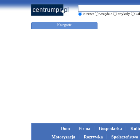
internet
wszędzie
artykuły
ka
Kategorie
Dom
Firma
Gospodarka
Kult
Motoryzacja
Rozrywka
Społeczeństwo