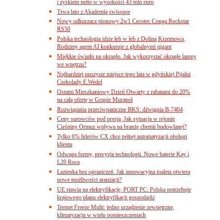
i zyskiem netto w wysokości 43 mln euro
Trwa lato z Akademią swisspor
Nowy odkurzacz pionowy 2w1 Cecotec Conga Rockstar
RS50
Polska technologia idzie łeb w łeb z Doliną Krzemową.
Rodzimy agent AI konkuruje z globalnymi gigant
Miękkie światło na okrągło. Jak wykorzystać okrągłe lampy
we wnętrzu?
Najbardziej puszyste miejsce tego lata w gdyńskiej Pijalni
Czekolady E.Wedel
Ostatni Mieszkaniowy Dzień Otwarty z rabatami do 20%
na całą ofertę w Grupie Murapol
Rozwiązania przeciwpaniczne BKS: dźwignia B-7404
Ceny surowców pod presją. Jak sytuacja w rejonie
Cieśniny Ormuz wpływa na branżę chemii budowlanej?
Tylko 6% liderów CX chce pełnej automatyzacji obsługi
klienta
Odwaga formy, precyzja technologii. Nowe baterie Kay i
L20 Roca
Łazienka bez ograniczeń. Jak innowacyjna toaleta otwiera
nowe możliwości aranżacji?
UE stawia na elektryfikację. PORT PC: Polska potrzebuje
krajowego planu elektryfikacji gospodarki
Termet Freeze Multi: jedno urządzenie zewnętrzne,
klimatyzacja w wielu pomieszczeniach