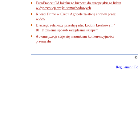
EuroFrance: Od lokalnego biznesu do europejskiego lidera
w dystrybucji części samochodowych
Klienci Prime w Credit Agricole załatwią sprawy przez
wideo
Dlaczego retailerzy przestają ufać kodom kreskowym?
RFID zmienia sposób zarządzania sklepem
Automatyzacja staje się warunkiem konkurencyjności
przemysłu
© 
Regulamin i Po