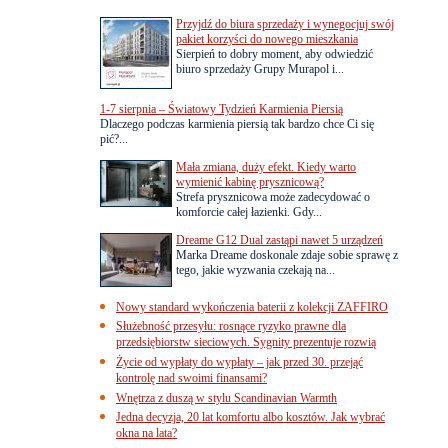
Przyjdź do biura sprzedaży i wynegocjuj swój
pakiet korzyści do nowego mieszkania
Sierpień to dobry moment, aby odwiedzić
biuro sprzedaży Grupy Murapol i...
1-7 sierpnia – Światowy Tydzień Karmienia Piersią
Dlaczego podczas karmienia piersią tak bardzo chce Ci się
pić?...
Mała zmiana, duży efekt. Kiedy warto
wymienić kabinę prysznicową?
Strefa prysznicowa może zadecydować o
komforcie całej łazienki. Gdy...
Dreame G12 Dual zastąpi nawet 5 urządzeń
Marka Dreame doskonale zdaje sobie sprawę z
tego, jakie wyzwania czekają na...
Nowy standard wykończenia baterii z kolekcji ZAFFIRO
Służebność przesyłu: rosnące ryzyko prawne dla
przedsiębiorstw sieciowych. Sygnity prezentuje rozwią
Życie od wypłaty do wypłaty – jak przed 30. przejąć
kontrolę nad swoimi finansami?
Wnętrza z duszą w stylu Scandinavian Warmth
Jedna decyzja, 20 lat komfortu albo kosztów. Jak wybrać
okna na lata?