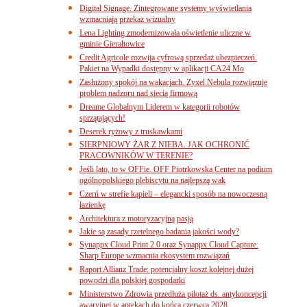
Digital Signage. Zintegrowane systemy wyświetlania
wzmacniają przekaz wizualny
Lena Lighting zmodernizowała oświetlenie uliczne w
gminie Gierałtowice
Credit Agricole rozwija cyfrową sprzedaż ubezpieczeń.
Pakiet na Wypadki dostępny w aplikacji CA24 Mo
Zasłużony spokój na wakacjach. Zyxel Nebula rozwiązuje
problem nadzoru nad siecią firmową
Dreame Globalnym Liderem w kategorii robotów
sprzątających!
Deserek ryżowy z truskawkami
SIERPNIOWY ŻAR Z NIEBA. JAK OCHRONIĆ
PRACOWNIKÓW W TERENIE?
Jeśli lato, to w OFFie. OFF Piotrkowska Center na podium
ogólnopolskiego plebiscytu na najlepszą wak
Czerń w strefie kąpieli – elegancki sposób na nowoczesną
łazienkę
Architektura z motoryzacyjną pasją
Jakie są zasady rzetelnego badania jakości wody?
Synappx Cloud Print 2.0 oraz Synappx Cloud Capture.
Sharp Europe wzmacnia ekosystem rozwiązań
Raport Allianz Trade: potencjalny koszt kolejnej dużej
powodzi dla polskiej gospodarki
Ministerstwo Zdrowia przedłuża pilotaż ds. antykoncepcji
awaryjnej w aptekach do końca czerwca 2028