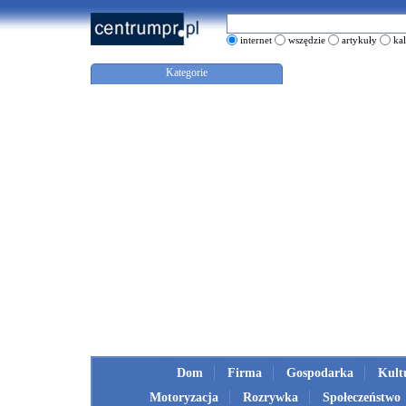
internet
wszędzie
artykuły
ka
Kategorie
Dom
Firma
Gospodarka
Kult
Motoryzacja
Rozrywka
Społeczeństwo