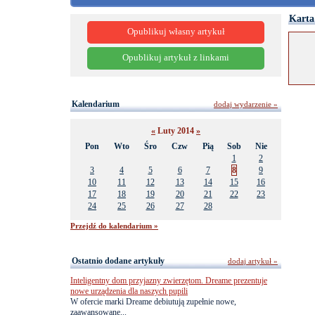
Karta
Opublikuj własny artykuł
Opublikuj artykuł z linkami
Kalendarium
dodaj wydarzenie »
«
Luty 2014
»
Pon
Wto
Śro
Czw
Pią
Sob
Nie
1
2
3
4
5
6
7
8
9
10
11
12
13
14
15
16
17
18
19
20
21
22
23
24
25
26
27
28
Przejdź do kalendarium »
Ostatnio dodane artykuły
dodaj artykuł »
Inteligentny dom przyjazny zwierzętom. Dreame prezentuje
nowe urządzenia dla naszych pupili
W ofercie marki Dreame debiutują zupełnie nowe,
zaawansowane...