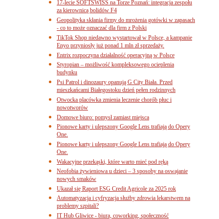
17-lecie SOFTSWISS na Torze Poznań: integracja zespołu
za kierownicą bolidów F4
Geopolityka skłania firmy do mrożenia gotówki w zapasach
- co to może oznaczać dla firm z Polski
TikTok Shop niedawno wystartował w Polsce, a kampanie
Enyo przyniosły już ponad 1 mln zł sprzedaży.
Entrix rozpoczyna działalność operacyjną w Polsce
Styropian – możliwość kompleksowego ocieplenia
budynku
Psi Patrol i dinozaury opanują G City Biała. Przed
mieszkańcami Białegostoku dzień pełen rodzinnych
Otwocka placówka zmienia leczenie chorób płuc i
nowotworów
Domowe biuro: pomysł zamiast miejsca
Pionowe karty i ulepszony Google Lens trafiają do Opery
One.
Pionowe karty i ulepszony Google Lens trafiają do Opery
One.
Wakacyjne przekąski, które warto mieć pod ręką
Neofobia żywieniowa u dzieci – 3 sposoby na oswajanie
nowych smaków
Ukazał się Raport ESG Credit Agricole za 2025 rok
Automatyzacja i cyfryzacja służby zdrowia lekarstwem na
problemy szpitali?
IT Hub Gliwice - biura, coworking, społeczność