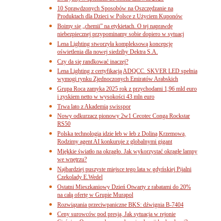
10 Sprawdzonych Sposobów na Oszczędzanie na
Produktach dla Dzieci w Polsce z Użyciem Kuponów
Boimy się „chemii” na etykietach. O tej naprawdę
niebezpiecznej przypominamy sobie dopiero w sytuacj
Lena Lighting stworzyła kompleksową koncepcję
oświetlenia dla nowej siedziby Dektra S.A.
Czy da się randkować inaczej?
Lena Lighting z certyfikacją ADQCC. SKVER LED spełnia
wymogi rynku Zjednoczonych Emiratów Arabskich
Grupa Roca zamyka 2025 rok z przychodami 1,96 mld euro
i zyskiem netto w wysokości 43 mln euro
Trwa lato z Akademią swisspor
Nowy odkurzacz pionowy 2w1 Cecotec Conga Rockstar
RS50
Polska technologia idzie łeb w łeb z Doliną Krzemową.
Rodzimy agent AI konkuruje z globalnymi gigant
Miękkie światło na okrągło. Jak wykorzystać okrągłe lampy
we wnętrzu?
Najbardziej puszyste miejsce tego lata w gdyńskiej Pijalni
Czekolady E.Wedel
Ostatni Mieszkaniowy Dzień Otwarty z rabatami do 20%
na całą ofertę w Grupie Murapol
Rozwiązania przeciwpaniczne BKS: dźwignia B-7404
Ceny surowców pod presją. Jak sytuacja w rejonie