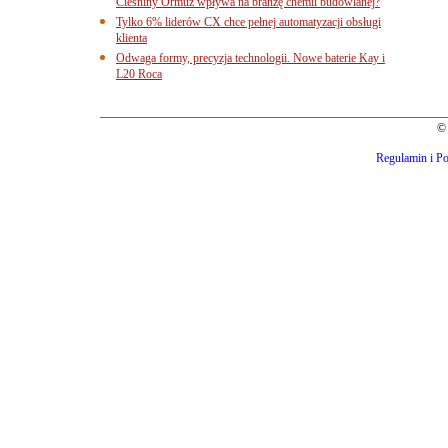
Cieśniny Ormuz wpływa na branżę chemii budowlanej?
Tylko 6% liderów CX chce pełnej automatyzacji obsługi
klienta
Odwaga formy, precyzja technologii. Nowe baterie Kay i
L20 Roca
© 
Regulamin i Po