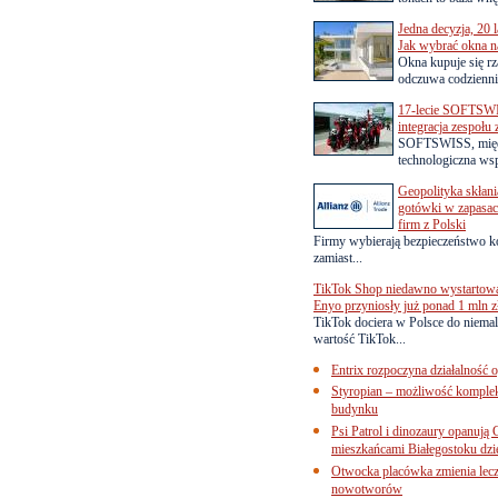
Jedna decyzja, 20 
Jak wybrać okna na
Okna kupuje się rza
odczuwa codziennie
17-lecie SOFTSWI
integracja zespołu
SOFTSWISS, międ
technologiczna wsp
Geopolityka skłani
gotówki w zapasach
firm z Polski
Firmy wybierają bezpieczeństwo k
zamiast...
TikTok Shop niedawno wystartowa
Enyo przyniosły już ponad 1 mln z
TikTok dociera w Polsce do niemal
wartość TikTok...
Entrix rozpoczyna działalność 
Styropian – możliwość komple
budynku
Psi Patrol i dinozaury opanują 
mieszkańcami Białegostoku dzi
Otwocka placówka zmienia lecze
nowotworów