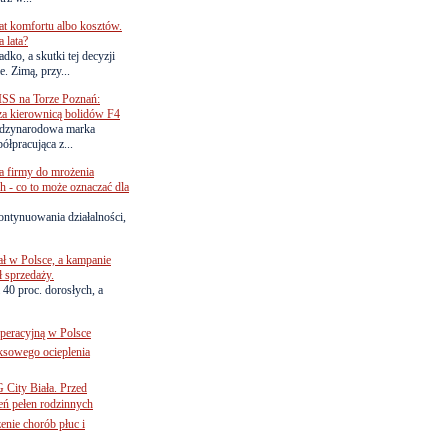
lat komfortu albo kosztów.
 lata?
dko, a skutki tej decyzji
. Zimą, przy...
SS na Torze Poznań:
 za kierownicą bolidów F4
zynarodowa marka
ółpracująca z...
a firmy do mrożenia
 - co to może oznaczać dla
ontynuowania działalności,
ł w Polsce, a kampanie
ł sprzedaży.
 40 proc. dorosłych, a
operacyjną w Polsce
ksowego ocieplenia
G City Biała. Przed
eń pełen rodzinnych
nie chorób płuc i