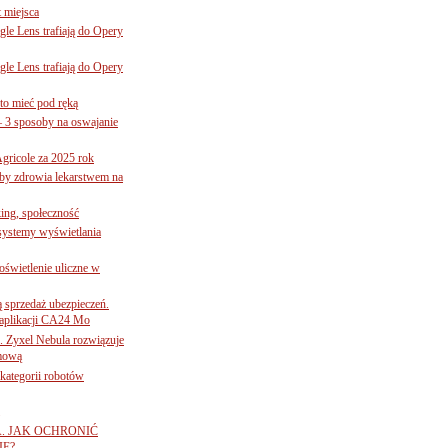
 miejsca
le Lens trafiają do Opery
le Lens trafiają do Opery
to mieć pod ręką
– 3 sposoby na oswajanie
gricole za 2025 rok
żby zdrowia lekarstwem na
ing, społeczność
 systemy wyświetlania
świetlenie uliczne w
ą sprzedaż ubezpieczeń.
 aplikacji CA24 Mo
. Zyxel Nebula rozwiązuje
rmową
ategorii robotów
A. JAK OCHRONIĆ