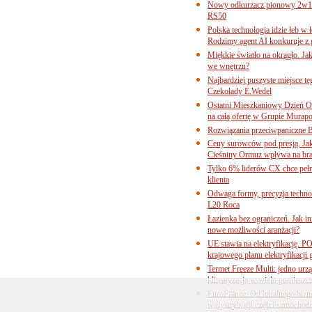
Nowy odkurzacz pionowy 2w1 
RS50
Polska technologia idzie łeb w
Rodzimy agent AI konkuruje z 
Miękkie światło na okrągło. Ja
we wnętrzu?
Najbardziej puszyste miejsce te
Czekolady E.Wedel
Ostatni Mieszkaniowy Dzień O
na całą ofertę w Grupie Murapo
Rozwiązania przeciwpaniczne 
Ceny surowców pod presją. Jak 
Cieśniny Ormuz wpływa na bra
Tylko 6% liderów CX chce pełne
klienta
Odwaga formy, precyzja technol
L20 Roca
Łazienka bez ograniczeń. Jak i
nowe możliwości aranżacji?
UE stawia na elektryfikację. P
krajowego planu elektryfikacji
Termet Freeze Multi: jedno urz
klimatyzacja w wielu pomieszc
EuroFrance: Od lokalnego bizne
w dystrybucji części samocho