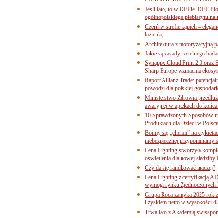
PRACOWNIKÓW W TERENI
Jeśli lato, to w OFFie. OFF P
ogólnopolskiego plebiscytu na 
Czerń w strefie kąpieli – eleg
łazienkę
Architektura z motoryzacyjną p
Jakie są zasady rzetelnego bad
Synappx Cloud Print 2.0 oraz 
Sharp Europe wzmacnia ekosys
Raport Allianz Trade: potencjal
powodzi dla polskiej gospodark
Ministerstwo Zdrowia przedłuża
awaryjnej w aptekach do końca
10 Sprawdzonych Sposobów na
Produktach dla Dzieci w Pols
Boimy się „chemii” na etykieta
niebezpiecznej przypominamy s
Lena Lighting stworzyła komp
oświetlenia dla nowej siedziby
Czy da się randkować inaczej?
Lena Lighting z certyfikacj
wymogi rynku Zjednoczonych 
Grupa Roca zamyka 2025 rok z
i zyskiem netto w wysokości 4
Trwa lato z Akademią swisspor