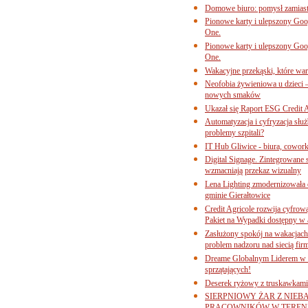
Domowe biuro: pomysł zamiast
Pionowe karty i ulepszony Goog
One.
Pionowe karty i ulepszony Goog
One.
Wakacyjne przekąski, które war
Neofobia żywieniowa u dzieci 
nowych smaków
Ukazał się Raport ESG Credit A
Automatyzacja i cyfryzacja słu
problemy szpitali?
IT Hub Gliwice - biura, cowork
Digital Signage. Zintegrowane
wzmacniają przekaz wizualny
Lena Lighting zmodernizowała o
gminie Gierałtowice
Credit Agricole rozwija cyfrow
Pakiet na Wypadki dostępny w
Zasłużony spokój na wakacjach
problem nadzoru nad siecią fi
Dreame Globalnym Liderem w k
sprzątających!
Deserek ryżowy z truskawkami
SIERPNIOWY ŻAR Z NIEB