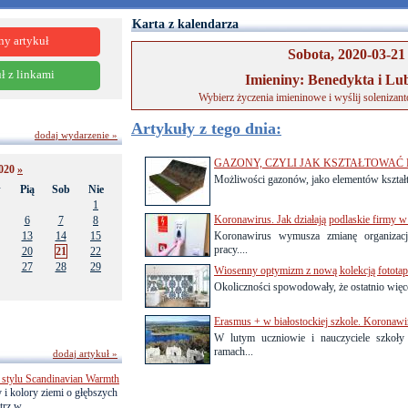
Karta z kalendarza
ny artykuł
Sobota, 2020-03-21
ł z linkami
Imieniny: Benedykta i Lu
Wybierz życzenia imieninowe i wyślij solenizan
Artykuły z tego dnia:
dodaj wydarzenie »
GAZONY, CZYLI JAK KSZTAŁTOWA
020
»
Możliwości gazonów, jako elementów kształto
w
Pią
Sob
Nie
1
Koronawirus. Jak działają podlaskie firmy w
6
7
8
13
14
15
Koronawirus wymusza zmianę organizacj
pracy....
20
21
22
27
28
29
Wiosenny optymizm z nową kolekcją fototap
Okoliczności spowodowały, że ostatnio więc
Erasmus + w białostockiej szkole. Koronawi
W lutym uczniowie i nauczyciele szkoły
ramach...
dodaj artykuł »
 stylu Scandinavian Warmth
y i kolory ziemi o głębszych
rz w...