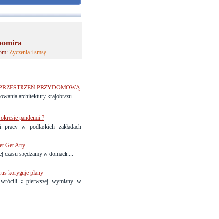
bomira
tom:
Życzenia i smsy
Ć PRZESTRZEŃ PRZYDOMOWĄ
wania architektury krajobrazu...
 okresie pandemii ?
i pracy w podlaskich zakładach
et Get Arty
ej czasu spędzamy w domach....
rus koryguje plany
 wrócili z pierwszej wymiany w