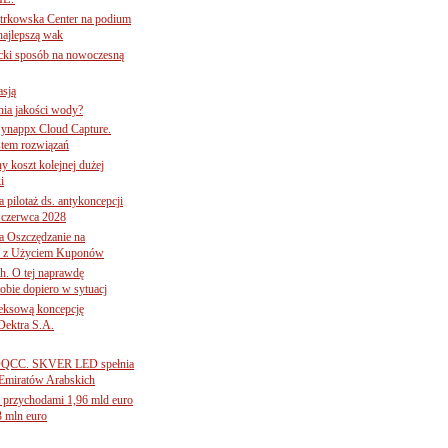
E?
iotrkowska Center na podium
najlepszą wak
ancki sposób na nowoczesną
asją
ania jakości wody?
Synappx Cloud Capture.
tem rozwiązań
ny koszt kolejnej dużej
i
 pilotaż ds. antykoncepcji
 czerwca 2028
 Oszczędzanie na
ce z Użyciem Kuponów
ch. O tej naprawdę
obie dopiero w sytuacj
leksową koncepcję
 Dektra S.A.
ą ADQCC. SKVER LED spełnia
Emiratów Arabskich
 przychodami 1,96 mld euro
3 mln euro