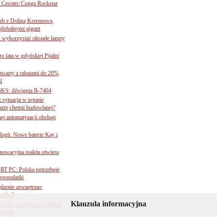
Cecotec Conga Rockstar
 łeb z Doliną Krzemową.
globalnymi gigant
k wykorzystać okrągłe lampy
go lata w gdyńskiej Pijalni
twarty z rabatami do 20%
l
BKS: dźwignia B-7404
sytuacja w rejonie
nżę chemii budowlanej?
j automatyzacji obsługi
ogii. Nowe baterie Kay i
nnowacyjna toaleta otwiera
ORT PC: Polska potrzebuje
 gospodarki
ądzenie zewnętrzne,
zeniach
Klauzula informacyjna
su do europejskiego lidera
dowych