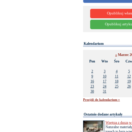
Opublikuj włas
Opublikuj artyku
Kalendarium
«
Marzec 2
Pon
Wto
Śro
Cz
2
3
4
5
9
10
11
12
16
17
18
19
23
24
25
26
30
31
Przejdź do kalendarium »
Ostatnio dodane artykuły
Wnętrza z duszą w
Naturalne materiał
tonach to baza wnęt