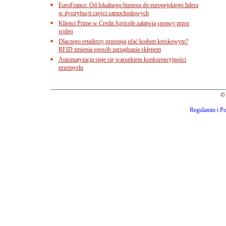
EuroFrance: Od lokalnego biznesu do europejskiego lidera
w dystrybucji części samochodowych
Klienci Prime w Credit Agricole załatwią sprawy przez
wideo
Dlaczego retailerzy przestają ufać kodom kreskowym?
RFID zmienia sposób zarządzania sklepem
Automatyzacja staje się warunkiem konkurencyjności
przemysłu
© 
Regulamin i Po