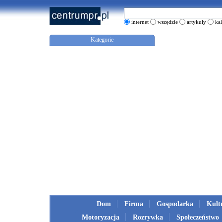
internet
wszędzie
artykuły
ka
Kategorie
Dom
Firma
Gospodarka
Kult
Motoryzacja
Rozrywka
Społeczeństwo