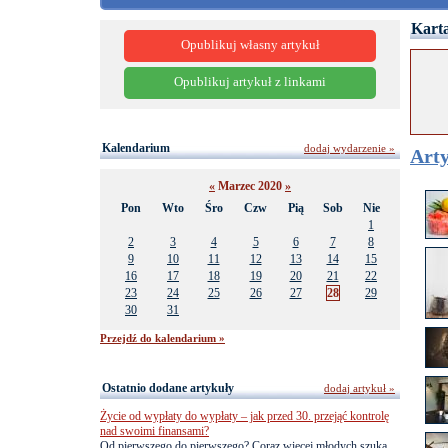
Karta
Opublikuj własny artykuł
Opublikuj artykuł z linkami
Kalendarium
dodaj wydarzenie »
Arty
«
Marzec 2020
»
Pon
Wto
Śro
Czw
Pią
Sob
Nie
1
2
3
4
5
6
7
8
9
10
11
12
13
14
15
16
17
18
19
20
21
22
23
24
25
26
27
28
29
30
31
Przejdź do kalendarium »
Ostatnio dodane artykuły
dodaj artykuł »
Życie od wypłaty do wypłaty – jak przed 30. przejąć kontrolę
nad swoimi finansami?
Od pierwszego do pierwszego? Coraz więcej młodych szuka