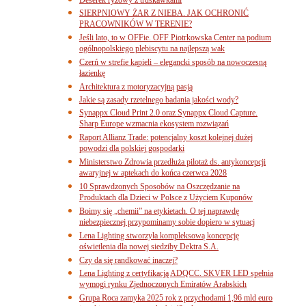
SIERPNIOWY ŻAR Z NIEBA. JAK OCHRONIĆ
PRACOWNIKÓW W TERENIE?
Jeśli lato, to w OFFie. OFF Piotrkowska Center na podium
ogólnopolskiego plebiscytu na najlepszą wak
Czerń w strefie kąpieli – elegancki sposób na nowoczesną
łazienkę
Architektura z motoryzacyjną pasją
Jakie są zasady rzetelnego badania jakości wody?
Synappx Cloud Print 2.0 oraz Synappx Cloud Capture.
Sharp Europe wzmacnia ekosystem rozwiązań
Raport Allianz Trade: potencjalny koszt kolejnej dużej
powodzi dla polskiej gospodarki
Ministerstwo Zdrowia przedłuża pilotaż ds. antykoncepcji
awaryjnej w aptekach do końca czerwca 2028
10 Sprawdzonych Sposobów na Oszczędzanie na
Produktach dla Dzieci w Polsce z Użyciem Kuponów
Boimy się „chemii” na etykietach. O tej naprawdę
niebezpiecznej przypominamy sobie dopiero w sytuacj
Lena Lighting stworzyła kompleksową koncepcję
oświetlenia dla nowej siedziby Dektra S.A.
Czy da się randkować inaczej?
Lena Lighting z certyfikacją ADQCC. SKVER LED spełnia
wymogi rynku Zjednoczonych Emiratów Arabskich
Grupa Roca zamyka 2025 rok z przychodami 1,96 mld euro