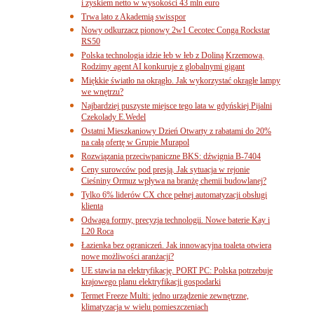
i zyskiem netto w wysokości 43 mln euro
Trwa lato z Akademią swisspor
Nowy odkurzacz pionowy 2w1 Cecotec Conga Rockstar
RS50
Polska technologia idzie łeb w łeb z Doliną Krzemową.
Rodzimy agent AI konkuruje z globalnymi gigant
Miękkie światło na okrągło. Jak wykorzystać okrągłe lampy
we wnętrzu?
Najbardziej puszyste miejsce tego lata w gdyńskiej Pijalni
Czekolady E.Wedel
Ostatni Mieszkaniowy Dzień Otwarty z rabatami do 20%
na całą ofertę w Grupie Murapol
Rozwiązania przeciwpaniczne BKS: dźwignia B-7404
Ceny surowców pod presją. Jak sytuacja w rejonie
Cieśniny Ormuz wpływa na branżę chemii budowlanej?
Tylko 6% liderów CX chce pełnej automatyzacji obsługi
klienta
Odwaga formy, precyzja technologii. Nowe baterie Kay i
L20 Roca
Łazienka bez ograniczeń. Jak innowacyjna toaleta otwiera
nowe możliwości aranżacji?
UE stawia na elektryfikację. PORT PC: Polska potrzebuje
krajowego planu elektryfikacji gospodarki
Termet Freeze Multi: jedno urządzenie zewnętrzne,
klimatyzacja w wielu pomieszczeniach