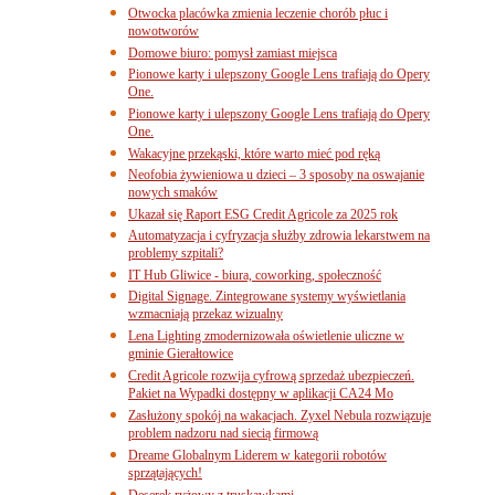
Otwocka placówka zmienia leczenie chorób płuc i
nowotworów
Domowe biuro: pomysł zamiast miejsca
Pionowe karty i ulepszony Google Lens trafiają do Opery
One.
Pionowe karty i ulepszony Google Lens trafiają do Opery
One.
Wakacyjne przekąski, które warto mieć pod ręką
Neofobia żywieniowa u dzieci – 3 sposoby na oswajanie
nowych smaków
Ukazał się Raport ESG Credit Agricole za 2025 rok
Automatyzacja i cyfryzacja służby zdrowia lekarstwem na
problemy szpitali?
IT Hub Gliwice - biura, coworking, społeczność
Digital Signage. Zintegrowane systemy wyświetlania
wzmacniają przekaz wizualny
Lena Lighting zmodernizowała oświetlenie uliczne w
gminie Gierałtowice
Credit Agricole rozwija cyfrową sprzedaż ubezpieczeń.
Pakiet na Wypadki dostępny w aplikacji CA24 Mo
Zasłużony spokój na wakacjach. Zyxel Nebula rozwiązuje
problem nadzoru nad siecią firmową
Dreame Globalnym Liderem w kategorii robotów
sprzątających!
Deserek ryżowy z truskawkami