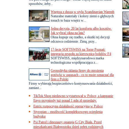
sposobów, żeby...
Wnętrza z duszą w stylu Scandinavian Warmth
Naturalne materiały i kolory ziemi o głębszych
tonach to baza wnętrz w...
Jedna decyzja, 20 lat komfortu albo kosztów.
Jak wybrać okna na lata?
Okna kupuje się rzadko, a skutki tej decyzji
odczuwa codziennie. Zimą, przy...
17-lecie SOFTSWISS na Torze Poznań:
integracja zespołu za kierownicą bolidów F4
SOFTSWISS, międzynarodowa marka
technologiczna współpracująca z...
Geopolityka skłania firmy do mrożenia
gotówki w zapasach - co to może oznaczać dla
firm z Polski
Firmy wybierają bezpieczeństwo kontynuowania działalności,
zamiast...
TikTok Shop niedawno wystartował w Polsce, a kampanie
Enyo przyniosły już ponad 1 mln zł sprzedaży.
Entrix rozpoczyna działalność operacyjną w Polsce
Styropian – możliwość kompleksowego ocieplenia
budynku
Psi Patrol i dinozaury opanują G City Biała. Przed
mieszkańcami Białegostoku dzień pełen rodzinnych