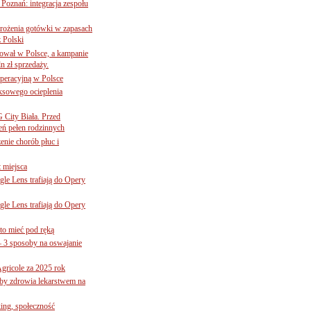
oznań: integracja zespołu
mrożenia gotówki w zapasach
z Polski
ował w Polsce, a kampanie
n zł sprzedaży.
operacyjną w Polsce
ksowego ocieplenia
G City Biała. Przed
eń pełen rodzinnych
nie chorób płuc i
 miejsca
le Lens trafiają do Opery
le Lens trafiają do Opery
to mieć pod ręką
– 3 sposoby na oswajanie
gricole za 2025 rok
żby zdrowia lekarstwem na
ing, społeczność