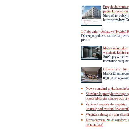
Przyjdź do biura s
pakiet korzyści d
Sierpień to dobry
biuro sprzedaży Gr
1-7 sierpnia – Światowy Tydzień K
Dlaczego podczas karmienia piersią
pić?...
Mała zmiana, duży 
wymienić kabinę p
Strefa prysznicow
komforcie całej łaz
Dreame G12 Dual z
Marka Dreame dosk
tego, jakie wyzwani
Nowy standard wykończenia ba
Służebność przesyłu: rosnące r
przedsiębiorstw sieciowych. Sy
Życie od wypłaty do wypłaty – 
kontrolę nad swoimi finansami
Wnętrza z duszą w stylu Scand
Jedna decyzja, 20 lat komfortu
okna na lata?