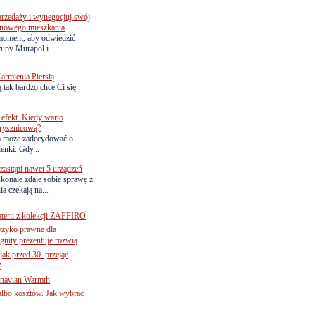
przedaży i wynegocjuj swój
o nowego mieszkania
 moment, aby odwiedzić
upy Murapol i...
armienia Piersią
 tak bardzo chce Ci się
efekt. Kiedy warto
rysznicową?
a może zadecydować o
ienki. Gdy...
astąpi nawet 5 urządzeń
onale zdaje sobie sprawę z
a czekają na...
terii z kolekcji ZAFFIRO
yzyko prawne dla
gnity prezentuje rozwią
jak przed 30. przejąć
?
inavian Warmth
 albo kosztów. Jak wybrać