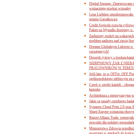
Digital Signage. Zintegrowane
wzmacniają przekaz wizualny
Lena Lighting zmodernizowała o
gminie Gierałtowice
Credit Agricole rozwija cyfrow
Pakiet na Wypadki dostępny w
Zasłużony spokój na wakacjach
problem nadzoru nad siecią fi
Dreame Globalnym Liderem w k
sprzątających!
Deserek ryżowy z truskawkami
SIERPNIOWY ŻAR Z NIEB
PRACOWNIKÓW W TERENI
Jeśli lato, to w OFFie. OFF P
ogólnopolskiego plebiscytu na 
Czerń w strefie kąpieli – eleg
łazienkę
Architektura z motoryzacyjną p
Jakie są zasady rzetelnego bad
Synappx Cloud Print 2.0 oraz 
Sharp Europe wzmacnia ekosys
Raport Allianz Trade: potencjal
powodzi dla polskiej gospodark
Ministerstwo Zdrowia przedłuża
awaryjnej w aptekach do końca