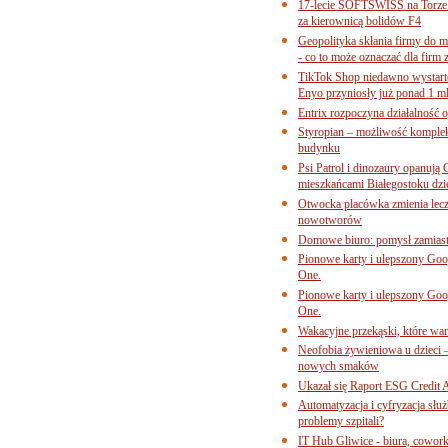
17-lecie SOFTSWISS na Torze P
za kierownicą bolidów F4
Geopolityka skłania firmy do 
- co to może oznaczać dla firm 
TikTok Shop niedawno wystart
Enyo przyniosły już ponad 1 ml
Entrix rozpoczyna działalność 
Styropian – możliwość komple
budynku
Psi Patrol i dinozaury opanują 
mieszkańcami Białegostoku dzi
Otwocka placówka zmienia lecze
nowotworów
Domowe biuro: pomysł zamiast
Pionowe karty i ulepszony Goog
One.
Pionowe karty i ulepszony Goog
One.
Wakacyjne przekąski, które war
Neofobia żywieniowa u dzieci 
nowych smaków
Ukazał się Raport ESG Credit A
Automatyzacja i cyfryzacja słu
problemy szpitali?
IT Hub Gliwice - biura, cowork