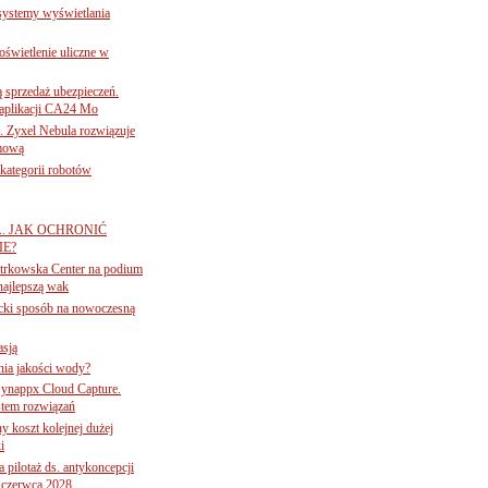
 systemy wyświetlania
świetlenie uliczne w
ą sprzedaż ubezpieczeń.
 aplikacji CA24 Mo
. Zyxel Nebula rozwiązuje
rmową
ategorii robotów
A. JAK OCHRONIĆ
E?
iotrkowska Center na podium
najlepszą wak
ancki sposób na nowoczesną
asją
ania jakości wody?
Synappx Cloud Capture.
tem rozwiązań
ny koszt kolejnej dużej
i
 pilotaż ds. antykoncepcji
 czerwca 2028