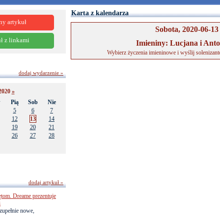
Karta z kalendarza
ny artykuł
Sobota, 2020-06-13
ł z linkami
Imieniny: Lucjana i Anto
Wybierz życzenia imieninowe i wyślij solenizan
dodaj wydarzenie »
2020
»
w
Pią
Sob
Nie
5
6
7
12
13
14
19
20
21
26
27
28
dodaj artykuł »
ętom. Dreame prezentuje
i
zupełnie nowe,