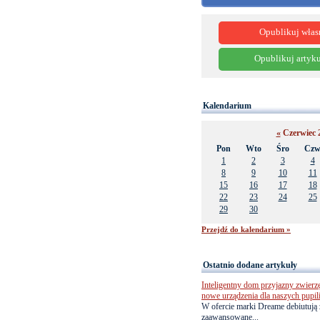
Opublikuj włas
Opublikuj artyku
Kalendarium
«
Czerwiec 
Pon
Wto
Śro
Cz
1
2
3
4
8
9
10
11
15
16
17
18
22
23
24
25
29
30
Przejdź do kalendarium »
Ostatnio dodane artykuły
Inteligentny dom przyjazny zwierz
nowe urządzenia dla naszych pupil
W ofercie marki Dreame debiutują 
zaawansowane...