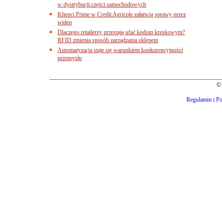
w dystrybucji części samochodowych
Klienci Prime w Credit Agricole załatwią sprawy przez
wideo
Dlaczego retailerzy przestają ufać kodom kreskowym?
RFID zmienia sposób zarządzania sklepem
Automatyzacja staje się warunkiem konkurencyjności
przemysłu
© 
Regulamin i Po