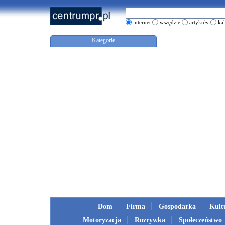
internet
wszędzie
artykuły
ka
Kategorie
Dom
Firma
Gospodarka
Kult
Motoryzacja
Rozrywka
Społeczeństwo