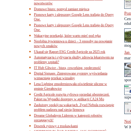
nowotworów
Domowe biuro: pomysł zamiast miejsca
Poz
Pionowe karty i ulepszony Google Lens trafiają do Opery
Cen
One.
eduk
Pionowe karty i ulepszony Google Lens trafiają do Opery
One.
Wakacyjne przekąski, które warto mieć pod ręką
Neofobia żywieniowa u dzieci – 3 sposoby na oswajanie
mog
nowych smaków
Ukazał się Raport ESG Credit Agricole za 2025 rok
Jan
Automatyzacja i cyfryzacja służby zdrowia lekarstwem na
mar
problemy szpitali?
IT Hub Gliwice - biura, coworking, społeczność
Digital Signage. Zintegrowane systemy wyświetlania
wzmacniają przekaz wizualny
spos
Lena Lighting zmodernizowała oświetlenie uliczne w
gminie Gierałtowice
Credit Agricole rozwija cyfrową sprzedaż ubezpieczeń.
sup
Pakiet na Wypadki dostępny w aplikacji CA24 Mo
Zasłużony spokój na wakacjach. Zyxel Nebula rozwiązuje
problem nadzoru nad siecią firmową
Dreame Globalnym Liderem w kategorii robotów
sprzątających!
Noś 
Deserek ryżowy z truskawkami
W Ka