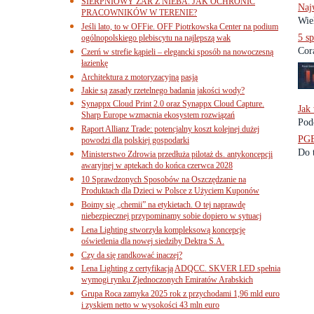
SIERPNIOWY ŻAR Z NIEBA. JAK OCHRONIĆ
Naj
PRACOWNIKÓW W TERENIE?
Wie
Jeśli lato, to w OFFie. OFF Piotrkowska Center na podium
5 sp
ogólnopolskiego plebiscytu na najlepszą wak
Cora
Czerń w strefie kąpieli – elegancki sposób na nowoczesną
łazienkę
Architektura z motoryzacyjną pasją
Jakie są zasady rzetelnego badania jakości wody?
Synappx Cloud Print 2.0 oraz Synappx Cloud Capture.
Jak
Sharp Europe wzmacnia ekosystem rozwiązań
Pod
Raport Allianz Trade: potencjalny koszt kolejnej dużej
PGE
powodzi dla polskiej gospodarki
Do t
Ministerstwo Zdrowia przedłuża pilotaż ds. antykoncepcji
awaryjnej w aptekach do końca czerwca 2028
10 Sprawdzonych Sposobów na Oszczędzanie na
Produktach dla Dzieci w Polsce z Użyciem Kuponów
Boimy się „chemii” na etykietach. O tej naprawdę
niebezpiecznej przypominamy sobie dopiero w sytuacj
Lena Lighting stworzyła kompleksową koncepcję
oświetlenia dla nowej siedziby Dektra S.A.
Czy da się randkować inaczej?
Lena Lighting z certyfikacją ADQCC. SKVER LED spełnia
wymogi rynku Zjednoczonych Emiratów Arabskich
Grupa Roca zamyka 2025 rok z przychodami 1,96 mld euro
i zyskiem netto w wysokości 43 mln euro