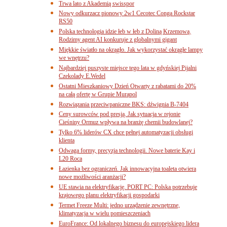
Trwa lato z Akademią swisspor
Nowy odkurzacz pionowy 2w1 Cecotec Conga Rockstar
RS50
Polska technologia idzie łeb w łeb z Doliną Krzemową.
Rodzimy agent AI konkuruje z globalnymi gigant
Miękkie światło na okrągło. Jak wykorzystać okrągłe lampy
we wnętrzu?
Najbardziej puszyste miejsce tego lata w gdyńskiej Pijalni
Czekolady E.Wedel
Ostatni Mieszkaniowy Dzień Otwarty z rabatami do 20%
na całą ofertę w Grupie Murapol
Rozwiązania przeciwpaniczne BKS: dźwignia B-7404
Ceny surowców pod presją. Jak sytuacja w rejonie
Cieśniny Ormuz wpływa na branżę chemii budowlanej?
Tylko 6% liderów CX chce pełnej automatyzacji obsługi
klienta
Odwaga formy, precyzja technologii. Nowe baterie Kay i
L20 Roca
Łazienka bez ograniczeń. Jak innowacyjna toaleta otwiera
nowe możliwości aranżacji?
UE stawia na elektryfikację. PORT PC: Polska potrzebuje
krajowego planu elektryfikacji gospodarki
Termet Freeze Multi: jedno urządzenie zewnętrzne,
klimatyzacja w wielu pomieszczeniach
EuroFrance: Od lokalnego biznesu do europejskiego lidera