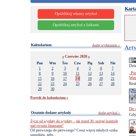
Karta
Opublikuj własny artykuł
Opublikuj artykuł z linkami
Kalendarium
dodaj wydarzenie »
Arty
«
Czerwiec 2020
»
Pon
Wto
Śro
Czw
Pią
Sob
Nie
Dzi
1
2
3
4
5
6
7
„Pi
8
9
10
11
12
13
14
We
15
16
17
18
19
20
21
Rest
22
23
24
25
26
27
28
29
30
Przejdź do kalendarium »
Do 
Ostatnio dodane artykuły
dodaj artykuł »
Gdy
Życie od wypłaty do wypłaty – jak przed 30. przejąć kontrolę
nad swoimi finansami?
Od pierwszego do pierwszego? Coraz więcej młodych szuka
sposobów, żeby...