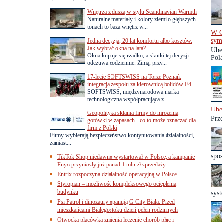
Wnętrza z duszą w stylu Scandinavian Warmth
Naturalne materiały i kolory ziemi o głębszych
tonach to baza wnętrz w...
W C
sym
Jedna decyzja, 20 lat komfortu albo kosztów.
Jak wybrać okna na lata?
Ube
Okna kupuje się rzadko, a skutki tej decyzji
Pola
odczuwa codziennie. Zimą, przy...
17-lecie SOFTSWISS na Torze Poznań:
integracja zespołu za kierownicą bolidów F4
SOFTSWISS, międzynarodowa marka
technologiczna współpracująca z...
Ube
Geopolityka skłania firmy do mrożenia
Prz
gotówki w zapasach - co to może oznaczać dla
firm z Polski
Firmy wybierają bezpieczeństwo kontynuowania działalności,
zamiast...
spos
TikTok Shop niedawno wystartował w Polsce, a kampanie
Enyo przyniosły już ponad 1 mln zł sprzedaży.
Entrix rozpoczyna działalność operacyjną w Polsce
Styropian – możliwość kompleksowego ocieplenia
budynku
syst
Psi Patrol i dinozaury opanują G City Biała. Przed
mieszkańcami Białegostoku dzień pełen rodzinnych
Otwocka placówka zmienia leczenie chorób płuc i