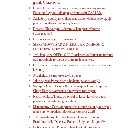
gminie Gierałtowice
Credit Agricole rozwija cyfrową sprzedaż ubezpieczeń.
Pakiet na Wypadki dostępny w aplikacji CA24 Mo
Zasłużony spokój na wakacjach. Zyxel Nebula rozwiązuje
problem nadzoru nad siecią firmową
Dreame Globalnym Liderem w kategorii robotów
sprzątających!
Deserek ryżowy z truskawkami
SIERPNIOWY ŻAR Z NIEBA. JAK OCHRONIĆ
PRACOWNIKÓW W TERENIE?
Jeśli lato, to w OFFie. OFF Piotrkowska Center na podium
ogólnopolskiego plebiscytu na najlepszą wak
Czerń w strefie kąpieli – elegancki sposób na nowoczesną
łazienkę
Architektura z motoryzacyjną pasją
Jakie są zasady rzetelnego badania jakości wody?
Synappx Cloud Print 2.0 oraz Synappx Cloud Capture.
Sharp Europe wzmacnia ekosystem rozwiązań
Raport Allianz Trade: potencjalny koszt kolejnej dużej
powodzi dla polskiej gospodarki
Ministerstwo Zdrowia przedłuża pilotaż ds. antykoncepcji
awaryjnej w aptekach do końca czerwca 2028
10 Sprawdzonych Sposobów na Oszczędzanie na
Produktach dla Dzieci w Polsce z Użyciem Kuponów
Boimy się „chemii” na etykietach. O tej naprawdę