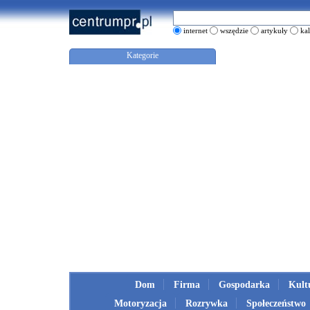
internet
wszędzie
artykuły
ka
Kategorie
Dom
Firma
Gospodarka
Kult
Motoryzacja
Rozrywka
Społeczeństwo