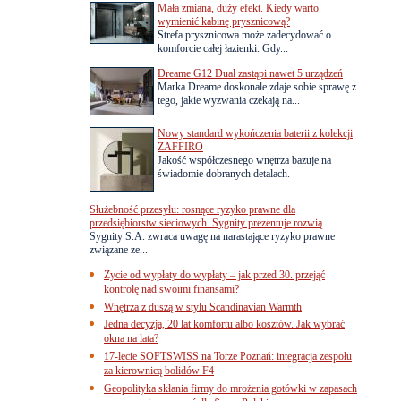
Mała zmiana, duży efekt. Kiedy warto
wymienić kabinę prysznicową?
Strefa prysznicowa może zadecydować o
komforcie całej łazienki. Gdy...
Dreame G12 Dual zastąpi nawet 5 urządzeń
Marka Dreame doskonale zdaje sobie sprawę z
tego, jakie wyzwania czekają na...
Nowy standard wykończenia baterii z kolekcji
ZAFFIRO
Jakość współczesnego wnętrza bazuje na
świadomie dobranych detalach.
Służebność przesyłu: rosnące ryzyko prawne dla
przedsiębiorstw sieciowych. Sygnity prezentuje rozwią
Sygnity S.A. zwraca uwagę na narastające ryzyko prawne
związane ze...
Życie od wypłaty do wypłaty – jak przed 30. przejąć
kontrolę nad swoimi finansami?
Wnętrza z duszą w stylu Scandinavian Warmth
Jedna decyzja, 20 lat komfortu albo kosztów. Jak wybrać
okna na lata?
17-lecie SOFTSWISS na Torze Poznań: integracja zespołu
za kierownicą bolidów F4
Geopolityka skłania firmy do mrożenia gotówki w zapasach