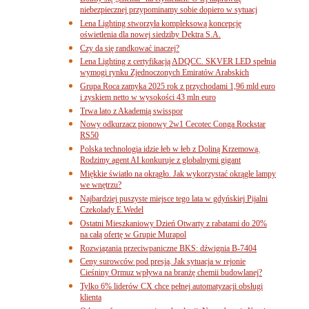
niebezpiecznej przypominamy sobie dopiero w sytuacj
Lena Lighting stworzyła kompleksową koncepcję
oświetlenia dla nowej siedziby Dektra S.A.
Czy da się randkować inaczej?
Lena Lighting z certyfikacją ADQCC. SKVER LED spełnia
wymogi rynku Zjednoczonych Emiratów Arabskich
Grupa Roca zamyka 2025 rok z przychodami 1,96 mld euro
i zyskiem netto w wysokości 43 mln euro
Trwa lato z Akademią swisspor
Nowy odkurzacz pionowy 2w1 Cecotec Conga Rockstar
RS50
Polska technologia idzie łeb w łeb z Doliną Krzemową.
Rodzimy agent AI konkuruje z globalnymi gigant
Miękkie światło na okrągło. Jak wykorzystać okrągłe lampy
we wnętrzu?
Najbardziej puszyste miejsce tego lata w gdyńskiej Pijalni
Czekolady E.Wedel
Ostatni Mieszkaniowy Dzień Otwarty z rabatami do 20%
na całą ofertę w Grupie Murapol
Rozwiązania przeciwpaniczne BKS: dźwignia B-7404
Ceny surowców pod presją. Jak sytuacja w rejonie
Cieśniny Ormuz wpływa na branżę chemii budowlanej?
Tylko 6% liderów CX chce pełnej automatyzacji obsługi
klienta