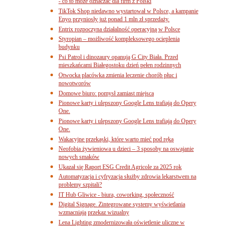
- co to może oznaczać dla firm z Polski
TikTok Shop niedawno wystartował w Polsce, a kampanie
Enyo przyniosły już ponad 1 mln zł sprzedaży.
Entrix rozpoczyna działalność operacyjną w Polsce
Styropian – możliwość kompleksowego ocieplenia
budynku
Psi Patrol i dinozaury opanują G City Biała. Przed
mieszkańcami Białegostoku dzień pełen rodzinnych
Otwocka placówka zmienia leczenie chorób płuc i
nowotworów
Domowe biuro: pomysł zamiast miejsca
Pionowe karty i ulepszony Google Lens trafiają do Opery
One.
Pionowe karty i ulepszony Google Lens trafiają do Opery
One.
Wakacyjne przekąski, które warto mieć pod ręką
Neofobia żywieniowa u dzieci – 3 sposoby na oswajanie
nowych smaków
Ukazał się Raport ESG Credit Agricole za 2025 rok
Automatyzacja i cyfryzacja służby zdrowia lekarstwem na
problemy szpitali?
IT Hub Gliwice - biura, coworking, społeczność
Digital Signage. Zintegrowane systemy wyświetlania
wzmacniają przekaz wizualny
Lena Lighting zmodernizowała oświetlenie uliczne w