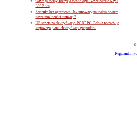
Odwaga formy, precyzja technologii. Nowe baterie Kay i
L20 Roca
Łazienka bez ograniczeń. Jak innowacyjna toaleta otwiera
nowe możliwości aranżacji?
UE stawia na elektryfikację. PORT PC: Polska potrzebuje
krajowego planu elektryfikacji gospodarki
© 
Regulamin i Po