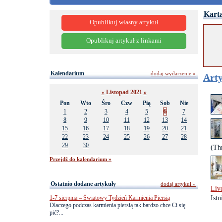
Karta
Opublikuj własny artykuł
Opublikuj artykuł z linkami
Kalendarium
dodaj wydarzenie »
Arty
«
Listopad 2021
»
Pon
Wto
Śro
Czw
Pią
Sob
Nie
1
2
3
4
5
6
7
8
9
10
11
12
13
14
15
16
17
18
19
20
21
22
23
24
25
26
27
28
29
30
(Th
Przejdź do kalendarium »
Ostatnio dodane artykuły
dodaj artykuł »
Liv
1-7 sierpnia – Światowy Tydzień Karmienia Piersią
Istn
Dlaczego podczas karmienia piersią tak bardzo chce Ci się
pić?...