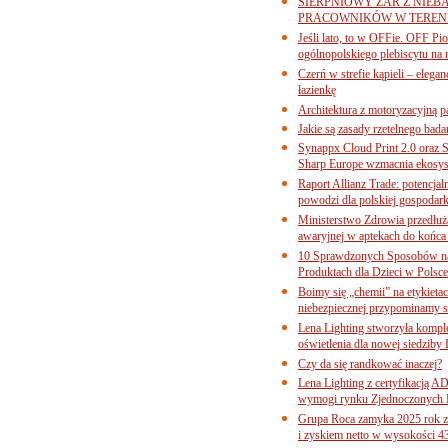
SIERPNIOWY ŻAR Z NIEB
PRACOWNIKÓW W TERENI
Jeśli lato, to w OFFie. OFF P
ogólnopolskiego plebiscytu na 
Czerń w strefie kąpieli – eleg
łazienkę
Architektura z motoryzacyjną p
Jakie są zasady rzetelnego bad
Synappx Cloud Print 2.0 oraz 
Sharp Europe wzmacnia ekosys
Raport Allianz Trade: potencjal
powodzi dla polskiej gospodark
Ministerstwo Zdrowia przedłuża
awaryjnej w aptekach do końca
10 Sprawdzonych Sposobów na
Produktach dla Dzieci w Pols
Boimy się „chemii” na etykieta
niebezpiecznej przypominamy s
Lena Lighting stworzyła komp
oświetlenia dla nowej siedziby
Czy da się randkować inaczej?
Lena Lighting z certyfikacj
wymogi rynku Zjednoczonych 
Grupa Roca zamyka 2025 rok z
i zyskiem netto w wysokości 4