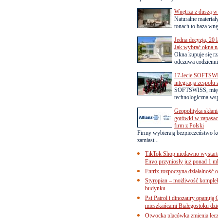
Wnętrza z duszą w
Naturalne materiał
tonach to baza wnęt
Jedna decyzja, 20 
Jak wybrać okna na
Okna kupuje się rza
odczuwa codziennie
17-lecie SOFTSWI
integracja zespołu
SOFTSWISS, międ
technologiczna wsp
Geopolityka skłani
gotówki w zapasach
firm z Polski
Firmy wybierają bezpieczeństwo k
zamiast...
TikTok Shop niedawno wystart
Enyo przyniosły już ponad 1 ml
Entrix rozpoczyna działalność 
Styropian – możliwość komple
budynku
Psi Patrol i dinozaury opanują 
mieszkańcami Białegostoku dzi
Otwocka placówka zmienia lecze