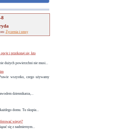
-8
ryda
tom:
Życzenia i smsy
pcje i przekonaj się, kto
ie dużych powierzchni nie musi...
kim
 Prawie wszystko, czego używamy
zawodem dziennikarza,...
e każdego domu. Tu skupia...
oferować więcej?
zać się z nadmiernym...