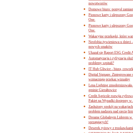
nowotworów
Domowe biuro: pomysł zamiast
Pionowe karty i ulepszony Goog
One.
Pionowe karty i ulepszony Goog
One.
Wakacyjne przekąski, które war
Neofobia żywieniowa u dzieci 
nowych smaków
Ukazał się Raport ESG Credit A
Automatyzacja i cyfryzacja słu
problemy szpitali?
IT Hub Gliwice - biura, cowork
Digital Signage. Zintegrowane
wzmacniają przekaz wizualny
Lena Lighting zmodernizowała o
gminie Gierałtowice
Credit Agricole rozwija cyfrow
Pakiet na Wypadki dostępny w
Zasłużony spokój na wakacjach
problem nadzoru nad siecią fi
Dreame Globalnym Liderem w k
sprzątających!
Deserek ryżowy z truskawkami