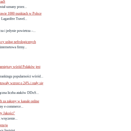
PaaS
tał uznany przez...
prawie 1000 punktach w Polsce
Lagardère Travel...
a i jedynie powietrza –...
wcy usług nefrologicznych
internetowa firmy...
rniejszy wśród Polaków jest
rankingu popularności wśród...
owały wzrost o 24% i stały się
ączna liczba ataków DDoS...
h za zakupy w kanale online
rmy e-commerce...
ty Jakości”
wręczenie...
gencją
y Instytut...