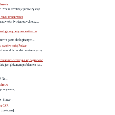
Izraelu
zraelu, zrealizuje pierwszy etap...
 o smak konsumenta
nawyków żywieniowych oraz...
ekologiczną linią produktów do
ę nowa gama ekologicznych...
o szkół w całej Polsce
żdego dnia widać systematyczny
nieruchomości zaczyna się nagrzewać
ażą jest głównym problemem na...
! Na...
 zdrowe
riorytetem,...
m „Nowe...
ora CSR
Społecznej...