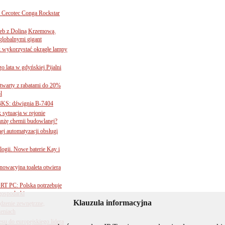
Cecotec Conga Rockstar
 łeb z Doliną Krzemową.
globalnymi gigant
k wykorzystać okrągłe lampy
go lata w gdyńskiej Pijalni
twarty z rabatami do 20%
l
BKS: dźwignia B-7404
sytuacja w rejonie
nżę chemii budowlanej?
j automatyzacji obsługi
ogii. Nowe baterie Kay i
nnowacyjna toaleta otwiera
ORT PC: Polska potrzebuje
 gospodarki
Klauzula informacyjna
ądzenie zewnętrzne,
zeniach
su do europejskiego lidera