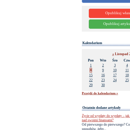
Opublikuj włas
Opublikuj artyku
Kalendarium
«
Listopad 
Pon
Wto
Śro
Cz
1
2
3
4
8
9
10
11
15
16
17
18
22
23
24
25
29
30
Przejdź do kalendarium »
Ostatnio dodane artykuły
Życie od wypłaty do wypłaty – jak 
nad swoimi finansami?
Od pierwszego do pierwszego? Co
sposobów, żeby...