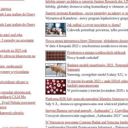
Infobip uznany za lidera w raporcie Juniper Research dot. C
Infobip, globalny dostawca usług komunikacji w chmurze, zos
 miejsca
Startuje program Kameleon - zwrot pieniędzy za zakupy w 
le Lens trafiają do Opery
Wystartował Kameleon - nowy program lojalnościowy grupy 
le Lens trafiają do Opery
Jak zadbać o czyste powietrze w domu?
Człowiek potrzebuje powietrza, tylko powietrz
to mieć pod ręką
– 3 sposoby na oswajanie
Nowa strona internetowa firmy Diaverum, globalnego dosta
W dniu 4 listopada 2021 r. uruchomiona została nowa strona 
gricole za 2025 rok
Przełomowa zmiana wedlowskich tabliczek
żby zdrowia lekarstwem na
Nowy kształt czekolad!
Ranking modeli smartfonów 2021. Najpopula
ing, społeczność
Samsung
 systemy wyświetlania
Samsung, szczególnie model Galaxy S21, w 
W trzecim kwartale 2021 r. ataki DDoS odnot
świetlenie uliczne w
bardziej zaawansowane
W porównaniu z trzecim kwartałem 2020 r. ł
ą sprzedaż ubezpieczeń.
 aplikacji CA24 Mo
Platforma B2B Saly pozwala nagradzać klientów biznesowyc
. Zyxel Nebula rozwiązuje
Saly S.A., dostawca oprogramowania oraz właściciel platfo
rmową
Instytut Biznesu przyznał nagrody „Ambasador” i „Certyfika
ategorii robotów
Uroczyste uhonorowanie nagrodami „Ambasador 2021” oraz 
W Warszawie powstanie Centrum Badań nad Sztuczną Inteli
7 października Ośrodek Przetwarzania Informacji – Państwow