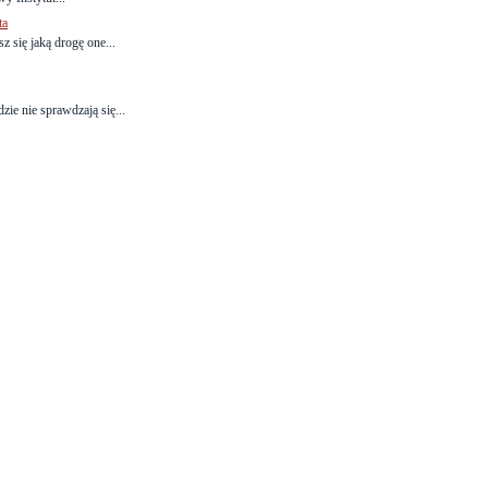
ta
z się jaką drogę one...
ie nie sprawdzają się...