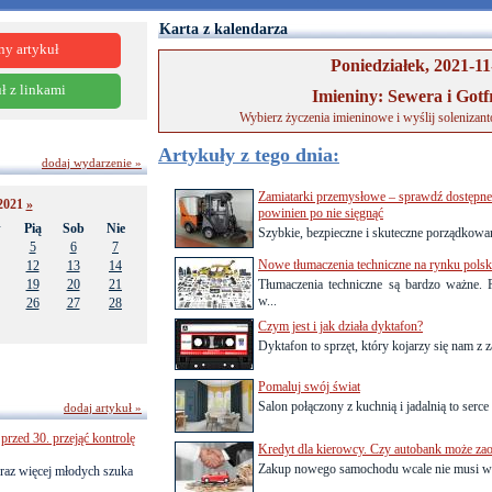
Karta z kalendarza
ny artykuł
Poniedziałek, 2021-11
ł z linkami
Imieniny: Sewera i Gotf
Wybierz życzenia imieninowe i wyślij solenizan
Artykuły z tego dnia:
dodaj wydarzenie »
Zamiatarki przemysłowe – sprawdź dostępne o
2021
»
powinien po nie sięgnąć
w
Pią
Sob
Nie
Szybkie, bezpieczne i skuteczne porządkowan
5
6
7
Nowe tłumaczenia techniczne na rynku pols
12
13
14
19
20
21
Tłumaczenia techniczne są bardzo ważne.
w...
26
27
28
Czym jest i jak działa dyktafon?
Dyktafon to sprzęt, który kojarzy się nam z 
Pomaluj swój świat
Salon połączony z kuchnią i jadalnią to serc
dodaj artykuł »
przed 30. przejąć kontrolę
Kredyt dla kierowcy. Czy autobank może za
Zakup nowego samochodu wcale nie musi wią
raz więcej młodych szuka