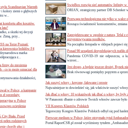
SwipBox rozwija sieć automatów Infinity w 
 stylu Scandinavian Warmth
ORIAN, strategiczny partner DB Schenker w I
y i kolory ziemi o głębszych
rz w...
Przewaga technologiczna nie tylko w walce
lat komfortu albo kosztów.
Rosnąca świadomość konsumentów, zmiana 
 lata?
dko, a skutki tej decyzji
Zaprojektowane w zgodzie z naturą. Tefal z 
. Zimą, przy...
przygotowywania posiłków.
SS na Torze Poznań:
Na początku listopada w sklepach pojawi si
 za kierownicą bolidów F4
Ponad 90 urządzeń dezynfekujących trafiło d
zynarodowa marka
Pandemia COVID-19 nie odpuszcza, a ka
ółpracująca z...
wzrost...
a firmy do mrożenia
Jest drogo, a będzie jeszcze drożej. Rynek 
 - co to może oznaczać dla
Brak równowagi pomiędzy popytem a sprzed
ontynuowania działalności,
Jak suszyć włosy - kręcone, falowane i proste
Najważniejsze to dowiedzieć się, jak właściwie suszyć włosy
ował w Polsce, a kampanie
Jak dbać o włosy: 10 wskazówek jak dbać o włosy, by były
n zł sprzedaży.
W Panasonic dbanie o zdrowie Twoich włosów zawsze było p
operacyjną w Polsce
ksowego ocieplenia
VII Kongres Klastrów Polskich
Tegoroczny Kongres Klastrów Polskich odbył się pod hasłe
G City Biała. Przed
Pierwsze medium w Polsce, które otrzymało tytuł Ambasad
eń pełen rodzinnych
Portal RaportCSR.pl został wyróżniony tytułem „Ambasador 
nie chorób płuc i