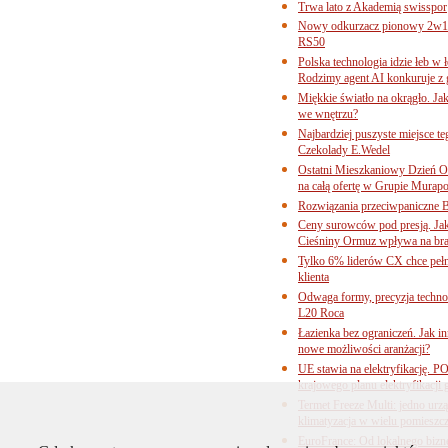
Trwa lato z Akademią swisspor
Nowy odkurzacz pionowy 2w1 
RS50
Polska technologia idzie łeb w
Rodzimy agent AI konkuruje z 
Miękkie światło na okrągło. Ja
we wnętrzu?
Najbardziej puszyste miejsce te
Czekolady E.Wedel
Ostatni Mieszkaniowy Dzień O
na całą ofertę w Grupie Murapo
Rozwiązania przeciwpaniczne 
Ceny surowców pod presją. Jak 
Cieśniny Ormuz wpływa na bra
Tylko 6% liderów CX chce pełne
klienta
Odwaga formy, precyzja technol
L20 Roca
Łazienka bez ograniczeń. Jak i
nowe możliwości aranżacji?
UE stawia na elektryfikację. P
krajowego planu elektryfikacji
Termet Freeze Multi: jedno urz
klimatyzacja w wielu pomieszc
EuroFrance: Od lokalnego bizne