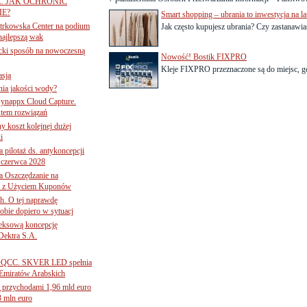
A. JAK OCHRONIĆ
E?
Smart shopping – ubrania to inwestycja na la
iotrkowska Center na podium
Jak często kupujesz ubrania? Czy zastanawias
najlepszą wak
ancki sposób na nowoczesną
Nowość! Bostik FIXPRO
Kleje FIXPRO przeznaczone są do miejsc, gdz
asją
ania jakości wody?
Synappx Cloud Capture.
tem rozwiązań
ny koszt kolejnej dużej
i
 pilotaż ds. antykoncepcji
 czerwca 2028
 Oszczędzanie na
ce z Użyciem Kuponów
ch. O tej naprawdę
obie dopiero w sytuacj
leksową koncepcję
 Dektra S.A.
ą ADQCC. SKVER LED spełnia
Emiratów Arabskich
 przychodami 1,96 mld euro
3 mln euro