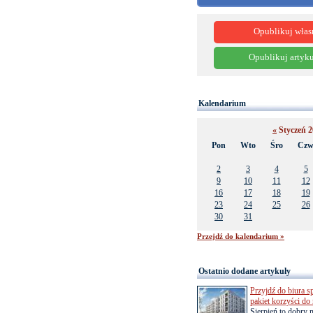
Opublikuj włas
Opublikuj artyku
Kalendarium
«
Styczeń 
Pon
Wto
Śro
Cz
2
3
4
5
9
10
11
12
16
17
18
19
23
24
25
26
30
31
Przejdź do kalendarium »
Ostatnio dodane artykuły
Przyjdź do biura s
pakiet korzyści d
Sierpień to dobry