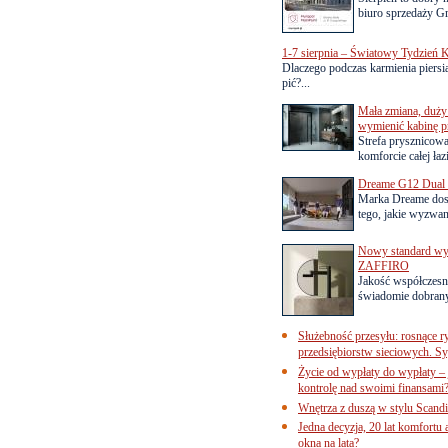
biuro sprzedaży Gr
1-7 sierpnia – Światowy Tydzień K
Dlaczego podczas karmienia piersią
pić?...
Mała zmiana, duży 
wymienić kabinę p
Strefa prysznicow
komforcie całej łaz
Dreame G12 Dual z
Marka Dreame dosk
tego, jakie wyzwani
Nowy standard wyko
ZAFFIRO
Jakość współczesn
świadomie dobrany
Służebność przesyłu: rosnące r
przedsiębiorstw sieciowych. Sy
Życie od wypłaty do wypłaty – 
kontrolę nad swoimi finansami
Wnętrza z duszą w stylu Scand
Jedna decyzja, 20 lat komfortu
okna na lata?