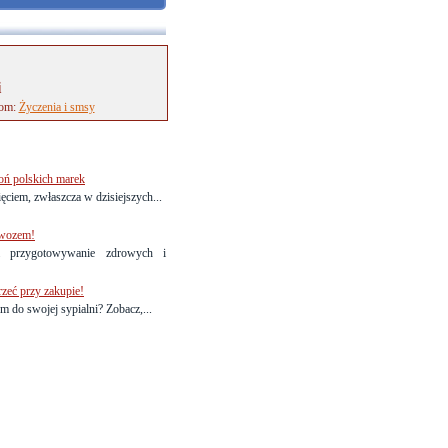
i
tom:
Życzenia i smsy
oń polskich marek
ciem, zwłaszcza w dzisiejszych...
owozem!
przygotowywanie zdrowych i
rzeć przy zakupie!
 do swojej sypialni? Zobacz,...