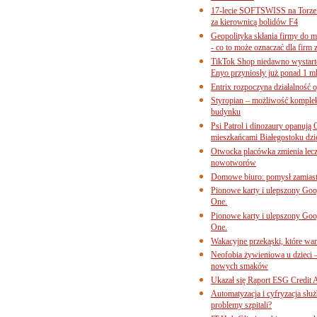
17-lecie SOFTSWISS na Torze P
za kierownicą bolidów F4
Geopolityka skłania firmy do 
- co to może oznaczać dla firm 
TikTok Shop niedawno wystart
Enyo przyniosły już ponad 1 ml
Entrix rozpoczyna działalność 
Styropian – możliwość komple
budynku
Psi Patrol i dinozaury opanują 
mieszkańcami Białegostoku dzi
Otwocka placówka zmienia lecze
nowotworów
Domowe biuro: pomysł zamiast
Pionowe karty i ulepszony Goog
One.
Pionowe karty i ulepszony Goog
One.
Wakacyjne przekąski, które war
Neofobia żywieniowa u dzieci 
nowych smaków
Ukazał się Raport ESG Credit A
Automatyzacja i cyfryzacja słu
problemy szpitali?