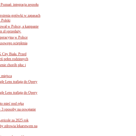
oznań: integracja zespołu
mrożenia gotówki w zapasach
z Polski
ował w Polsce, a kampanie
n zł sprzedaży.
operacyjną w Polsce
ksowego ocieplenia
G City Biała. Przed
eń pełen rodzinnych
nie chorób płuc i
 miejsca
le Lens trafiają do Opery
le Lens trafiają do Opery
to mieć pod ręką
– 3 sposoby na oswajanie
gricole za 2025 rok
żby zdrowia lekarstwem na