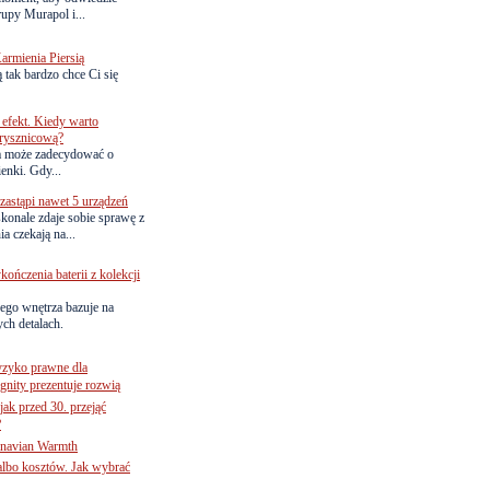
upy Murapol i...
armienia Piersią
 tak bardzo chce Ci się
efekt. Kiedy warto
rysznicową?
a może zadecydować o
ienki. Gdy...
astąpi nawet 5 urządzeń
onale zdaje sobie sprawę z
a czekają na...
ńczenia baterii z kolekcji
ego wnętrza bazuje na
ch detalach.
yzyko prawne dla
gnity prezentuje rozwią
jak przed 30. przejąć
?
inavian Warmth
 albo kosztów. Jak wybrać