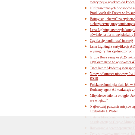
awaryjnej w aptekach do końca
10 Sprawdzonych Sposobów na
Produktach dla Dzieci w Pols
Boimy się „chemii” na etykieta
niebezpiecznej przypominamy s
Lena Lighting stworzyła komp
oświetlenia dla nowej siedziby
Czy da się randkować inaczej?
Lena Lighting z certyfikacj
wymogi rynku Zjednoczonych 
Grupa Roca zamyka 2025 rok z
i zyskiem netto w wysokości 4
Trwa lato z Akademią swisspor
Nowy odkurzacz pionowy 2w1 
RS50
Polska technologia idzie łeb w
Rodzimy agent AI konkuruje z 
Miękkie światło na okrągło. Ja
we wnętrzu?
Najbardziej puszyste miejsce te
Czekolady E.Wedel
Ostatni Mieszkaniowy Dzień O
na całą ofertę w Grupie Murapo
Rozwiązania przeciwpaniczne 
Ceny surowców pod presją. Jak 