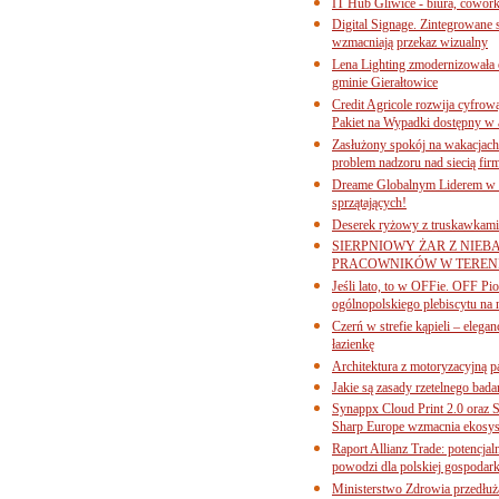
IT Hub Gliwice - biura, cowork
Digital Signage. Zintegrowane
wzmacniają przekaz wizualny
Lena Lighting zmodernizowała o
gminie Gierałtowice
Credit Agricole rozwija cyfrow
Pakiet na Wypadki dostępny w
Zasłużony spokój na wakacjach
problem nadzoru nad siecią fi
Dreame Globalnym Liderem w k
sprzątających!
Deserek ryżowy z truskawkami
SIERPNIOWY ŻAR Z NIEB
PRACOWNIKÓW W TERENI
Jeśli lato, to w OFFie. OFF P
ogólnopolskiego plebiscytu na 
Czerń w strefie kąpieli – eleg
łazienkę
Architektura z motoryzacyjną p
Jakie są zasady rzetelnego bad
Synappx Cloud Print 2.0 oraz 
Sharp Europe wzmacnia ekosys
Raport Allianz Trade: potencjal
powodzi dla polskiej gospodark
Ministerstwo Zdrowia przedłuża