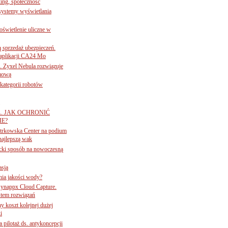
ing, społeczność
 systemy wyświetlania
świetlenie uliczne w
ą sprzedaż ubezpieczeń.
 aplikacji CA24 Mo
. Zyxel Nebula rozwiązuje
rmową
ategorii robotów
A. JAK OCHRONIĆ
E?
iotrkowska Center na podium
najlepszą wak
ancki sposób na nowoczesną
asją
ania jakości wody?
Synappx Cloud Capture.
tem rozwiązań
ny koszt kolejnej dużej
i
 pilotaż ds. antykoncepcji