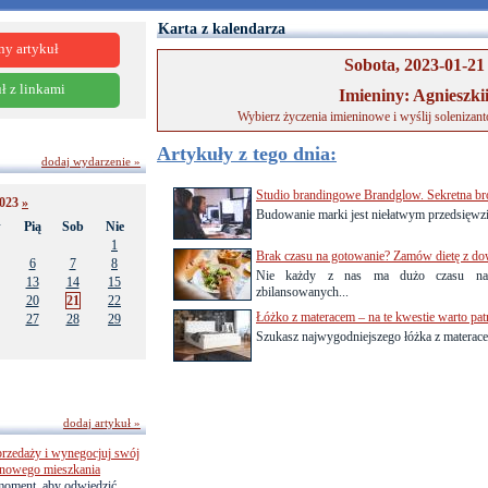
Karta z kalendarza
ny artykuł
Sobota, 2023-01-21
ł z linkami
Imieniny: Agnieszki
Wybierz życzenia imieninowe i wyślij solenizan
Artykuły z tego dnia:
dodaj wydarzenie »
Studio brandingowe Brandglow. Sekretna br
2023
»
Budowanie marki jest niełatwym przedsięwzię
w
Pią
Sob
Nie
1
Brak czasu na gotowanie? Zamów dietę z d
6
7
8
Nie każdy z nas ma dużo czasu na 
13
14
15
zbilansowanych...
20
21
22
Łóżko z materacem – na te kwestie warto pat
27
28
29
Szukasz najwygodniejszego łóżka z materacem
dodaj artykuł »
przedaży i wynegocjuj swój
o nowego mieszkania
 moment, aby odwiedzić