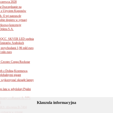
 czerwca 2028
 Oszczędzanie na
ce z Użyciem Kuponów
ch. O tej naprawdę
obie dopiero w sytuacj
leksową koncepcję
 Dektra S.A.
ą ADQCC. SKVER LED spełnia
Emiratów Arabskich
 przychodami 1,96 mld euro
3 mln euro
Cecotec Conga Rockstar
 łeb z Doliną Krzemową.
globalnymi gigant
k wykorzystać okrągłe lampy
go lata w gdyńskiej Pijalni
twarty z rabatami do 20%
l
Klauzula informacyjna
BKS: dźwignia B-7404
sytuacja w rejonie