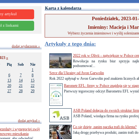
Karta z kalendarza
ny artykuł
Poniedziałek, 2023-01
ł z linkami
Imieniny: Macieja i Ma
Wybierz życzenia imieninowe i wyślij solenizan
Artykuły z tego dnia:
dodaj wydarzenie »
2022 rok w Olivii – największe w Polsce c
2023
»
Rewolucja na rynku biur sprzyja naj
w
Pią
Sob
Nie
podsumować...
1
Serce dla Ukrainy od Avon Garwolin
6
7
8
Rok 2022 upłynął w Avon Garwolin pod znakiem licznych akc
13
14
15
20
21
22
Barometr EFL: firmy w Polsce znajdują się w stagn
27
28
29
Pierwszy tegoroczny odczyt Barometru EFL wyniósł 4
ASB Poland dołącza do swoich struktur fi
ASB Poland, wiodąca firma na rynku profesj
dodaj artykuł »
Co się dzieje, zanim paczka trafi do klienta?
przedaży i wynegocjuj swój
Jaką drogę przebywa produkt, zanim trafi do r
o nowego mieszkania
 moment, aby odwiedzić