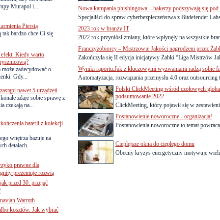
upy Murapol i...
Nowa kampania phishingowa – hakerzy podszywają się pod 
Specjaliści do spraw cyberbezpieczeństwa z Bitdefender Labs 
armienia Piersią
2023 rok w branży IT
 tak bardzo chce Ci się
2022 rok przyniósł zmiany, które wpłynęły na wszystkie branż
Franczyzobiorcy – Mistrzowie Jakości nagrodzeni przez Żab
efekt. Kiedy warto
Zakończyła się II edycja inicjatywy Żabki “Liga Mistrzów Jak
rysznicową?
Wyniki raportu:Jak z kluczowymi wyzwaniami radzą sobie fi
a może zadecydować o
ienki. Gdy...
Automatyzacja, rozwiązania przemysłu 4.0 oraz outsourcing to
Polski ClickMeeting wśród czołowych glob
astąpi nawet 5 urządzeń
podsumowanie 2022
onale zdaje sobie sprawę z
a czekają na...
ClickMeeting, który pojawił się w zestawie
Postanowienie noworoczne - organizacja!
ńczenia baterii z kolekcji
Postanowienia noworoczne to temat powracają
ego wnętrza bazuje na
Cieplejsze okna do ciepłego domu
ch detalach.
Obecny kryzys energetyczny motywuje wielu
yzyko prawne dla
gnity prezentuje rozwią
jak przed 30. przejąć
?
inavian Warmth
 albo kosztów. Jak wybrać