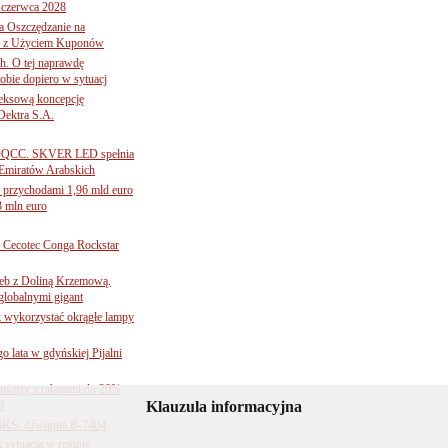
 czerwca 2028
 Oszczędzanie na
ce z Użyciem Kuponów
ch. O tej naprawdę
obie dopiero w sytuacj
leksową koncepcję
 Dektra S.A.
ą ADQCC. SKVER LED spełnia
Emiratów Arabskich
 przychodami 1,96 mld euro
3 mln euro
Cecotec Conga Rockstar
 łeb z Doliną Krzemową.
globalnymi gigant
k wykorzystać okrągłe lampy
go lata w gdyńskiej Pijalni
twarty z rabatami do 20%
l
Klauzula informacyjna
BKS: dźwignia B-7404
sytuacja w rejonie