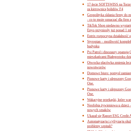
17-lecie SOFTSWISS na Torze P
za kierownicą bolidów F4
Geopolityka skłania firmy do 
- co to może oznaczać dla firm 
TikTok Shop niedawno wystart
Enyo przyniosły już ponad 1 ml
Entrix rozpoczyna działalność 
Styropian – możliwość komple
budynku
Psi Patrol i dinozaury opanują 
mieszkańcami Białegostoku dzi
Otwocka placówka zmienia lecze
nowotworów
Domowe biuro: pomysł zamiast
Pionowe karty i ulepszony Goog
One.
Pionowe karty i ulepszony Goog
One.
Wakacyjne przekąski, które war
Neofobia żywieniowa u dzieci 
nowych smaków
Ukazał się Raport ESG Credit A
Automatyzacja i cyfryzacja słu
problemy szpitali?