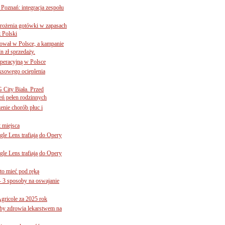
oznań: integracja zespołu
mrożenia gotówki w zapasach
z Polski
ował w Polsce, a kampanie
n zł sprzedaży.
operacyjną w Polsce
ksowego ocieplenia
G City Biała. Przed
eń pełen rodzinnych
nie chorób płuc i
 miejsca
le Lens trafiają do Opery
le Lens trafiają do Opery
to mieć pod ręką
– 3 sposoby na oswajanie
gricole za 2025 rok
żby zdrowia lekarstwem na