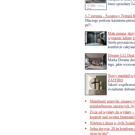
biuro sprzedaży Gr
1-7 sierpnia – Światowy Tydzień K
Dlaczego podczas karmienia piersią
pić?...
Mała zmiana, duży 
wymienić kabinę p
Strefa prysznicow
komforcie całej łaz
Dreame G12 Dual z
Marka Dreame dosk
tego, jakie wyzwani
Nowy standard wyko
ZAFFIRO
Jakość współczesn
świadomie dobrany
Służebność przesyłu: rosnące r
przedsiębiorstw sieciowych. Sy
Życie od wypłaty do wypłaty – 
kontrolę nad swoimi finansami
Wnętrza z duszą w stylu Scand
Jedna decyzja, 20 lat komfortu
okna na lata?