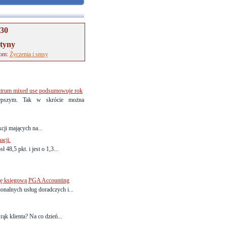
-30
rtyny
tom:
Życzenia i smsy
entrum mixed use podsumowuje rok
lepszym. Tak w skrócie można
ji mających na...
acji.
8,5 pkt. i jest o 1,3...
rmę księgową PGA Accounting
onalnych usług doradczych i...
ąk klienta? Na co dzień...