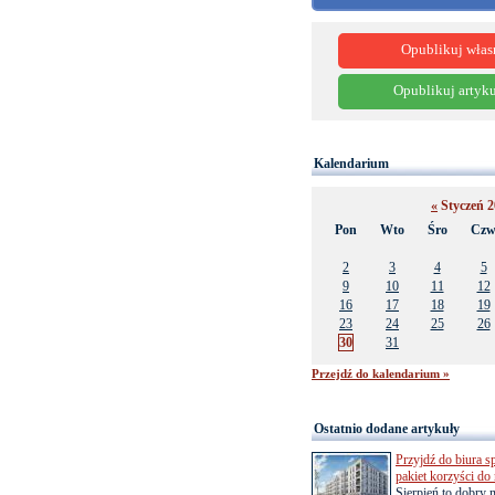
Opublikuj włas
Opublikuj artyku
Kalendarium
«
Styczeń 
Pon
Wto
Śro
Cz
2
3
4
5
9
10
11
12
16
17
18
19
23
24
25
26
30
31
Przejdź do kalendarium »
Ostatnio dodane artykuły
Przyjdź do biura s
pakiet korzyści d
Sierpień to dobry