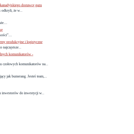
kanadyjskiego dostawcę gazu
odkryli, że w...
e....
kę
ości”....
rmy produkcyjne i logistyczne
 najczęstsze...
alnych komunikatorów -
niu czołowych komunikatorów na...
cy jak bumerang. Jesteś team,...
 inwestorów do inwestycji w...