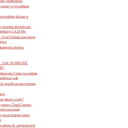
ing, społeczność
 systemy wyświetlania
świetlenie uliczne w
ą sprzedaż ubezpieczeń.
 aplikacji CA24 Mo
. Zyxel Nebula rozwiązuje
rmową
ategorii robotów
A. JAK OCHRONIĆ
E?
iotrkowska Center na podium
najlepszą wak
ancki sposób na nowoczesną
asją
ania jakości wody?
Synappx Cloud Capture.
tem rozwiązań
ny koszt kolejnej dużej
i
 pilotaż ds. antykoncepcji