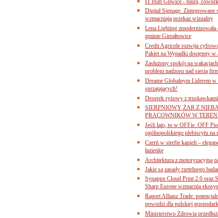
IT Hub Gliwice - biura, cowork
Digital Signage. Zintegrowane
wzmacniają przekaz wizualny
Lena Lighting zmodernizowała o
gminie Gierałtowice
Credit Agricole rozwija cyfrow
Pakiet na Wypadki dostępny w
Zasłużony spokój na wakacjach
problem nadzoru nad siecią fi
Dreame Globalnym Liderem w k
sprzątających!
Deserek ryżowy z truskawkami
SIERPNIOWY ŻAR Z NIEB
PRACOWNIKÓW W TERENI
Jeśli lato, to w OFFie. OFF P
ogólnopolskiego plebiscytu na 
Czerń w strefie kąpieli – eleg
łazienkę
Architektura z motoryzacyjną p
Jakie są zasady rzetelnego bad
Synappx Cloud Print 2.0 oraz 
Sharp Europe wzmacnia ekosys
Raport Allianz Trade: potencjal
powodzi dla polskiej gospodark
Ministerstwo Zdrowia przedłuża