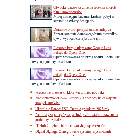
Otwocka placówka zmienia leczenie chorób
płuc i nowotworów
Mniej inwazyjne badania, krótszy pobyt w
szpitalu i szybszy dostęp do...
Domowe biuro: pomysł zamiast miejsca
Zorganizowanie domowego biura nierzadko
bywa wyzwaniem, a jest ono tym...
Pionowe karty i ulepszony Google Lens
trafiają do Opery One.
Opera wprowadza do przeglądarki Opera One
nowy, opcjonalny układ kart –...
Pionowe karty i ulepszony Google Lens
trafiają do Opery One.
Opera wprowadza do przeglądarki Opera One
nowy, opcjonalny układ kart –...
Wakacyjne przekąski, które warto mieć pod ręką
Neofobia żywieniowa u dzieci – 3 sposoby na oswajanie
nowych smaków
Ukazał się Raport ESG Credit Agricole za 2025 rok
Automatyzacja i cyfryzacja służby zdrowia lekarstwem na
problemy szpitali?
IT Hub Gliwice - biura, coworking, społeczność
Digital Signage. Zintegrowane systemy wyświetlania