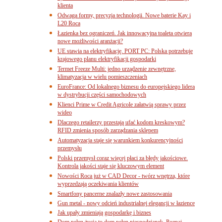
klienta
Odwaga formy, precyzja technologii. Nowe baterie Kay i
L20 Roca
Łazienka bez ograniczeń. Jak innowacyjna toaleta otwiera
nowe możliwości aranżacji?
UE stawia na elektryfikację. PORT PC: Polska potrzebuje
krajowego planu elektryfikacji gospodarki
Termet Freeze Multi: jedno urządzenie zewnętrzne,
klimatyzacja w wielu pomieszczeniach
EuroFrance: Od lokalnego biznesu do europejskiego lidera
w dystrybucji części samochodowych
Klienci Prime w Credit Agricole załatwią sprawy przez
wideo
Dlaczego retailerzy przestają ufać kodom kreskowym?
RFID zmienia sposób zarządzania sklepem
Automatyzacja staje się warunkiem konkurencyjności
przemysłu
Polski przemysł coraz więcej płaci za błędy jakościowe.
Kontrola jakości staje się kluczowym element
Nowości Roca już w CAD Decor - twórz wnętrza, które
wyprzedzają oczekiwania klientów
Smartfony pancerne znalazły nowe zastosowania
Gun metal - nowy odcień industrialnej elegancji w łazience
Jak upały zmieniają gospodarkę i biznes
Dom pełen życia to dom pełen niespodzianek. Poznaj