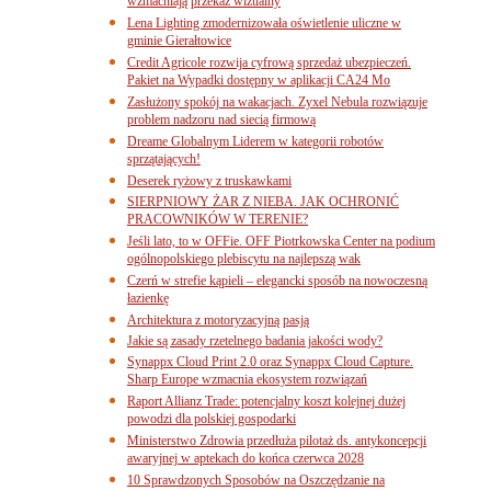
wzmacniają przekaz wizualny
Lena Lighting zmodernizowała oświetlenie uliczne w
gminie Gierałtowice
Credit Agricole rozwija cyfrową sprzedaż ubezpieczeń.
Pakiet na Wypadki dostępny w aplikacji CA24 Mo
Zasłużony spokój na wakacjach. Zyxel Nebula rozwiązuje
problem nadzoru nad siecią firmową
Dreame Globalnym Liderem w kategorii robotów
sprzątających!
Deserek ryżowy z truskawkami
SIERPNIOWY ŻAR Z NIEBA. JAK OCHRONIĆ
PRACOWNIKÓW W TERENIE?
Jeśli lato, to w OFFie. OFF Piotrkowska Center na podium
ogólnopolskiego plebiscytu na najlepszą wak
Czerń w strefie kąpieli – elegancki sposób na nowoczesną
łazienkę
Architektura z motoryzacyjną pasją
Jakie są zasady rzetelnego badania jakości wody?
Synappx Cloud Print 2.0 oraz Synappx Cloud Capture.
Sharp Europe wzmacnia ekosystem rozwiązań
Raport Allianz Trade: potencjalny koszt kolejnej dużej
powodzi dla polskiej gospodarki
Ministerstwo Zdrowia przedłuża pilotaż ds. antykoncepcji
awaryjnej w aptekach do końca czerwca 2028
10 Sprawdzonych Sposobów na Oszczędzanie na