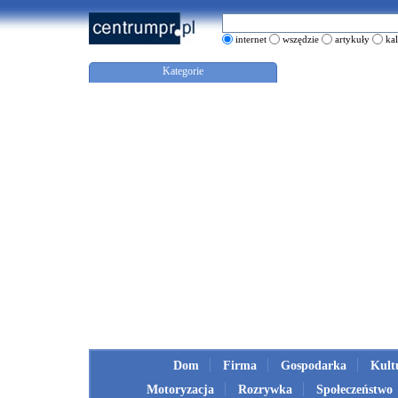
internet
wszędzie
artykuły
ka
Kategorie
Dom
Firma
Gospodarka
Kult
Motoryzacja
Rozrywka
Społeczeństwo