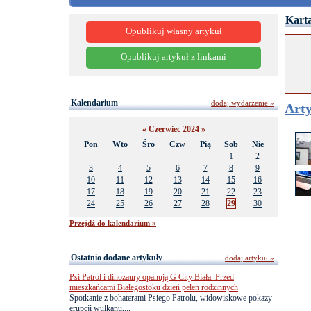
Karta
Opublikuj własny artykuł
Opublikuj artykuł z linkami
Kalendarium
dodaj wydarzenie »
Arty
«
Czerwiec 2024
»
Pon
Wto
Śro
Czw
Pią
Sob
Nie
1
2
3
4
5
6
7
8
9
10
11
12
13
14
15
16
17
18
19
20
21
22
23
24
25
26
27
28
29
30
Przejdź do kalendarium »
Ostatnio dodane artykuły
dodaj artykuł »
Psi Patrol i dinozaury opanują G City Biała. Przed
mieszkańcami Białegostoku dzień pełen rodzinnych
Spotkanie z bohaterami Psiego Patrolu, widowiskowe pokazy
erupcji wulkanu,...