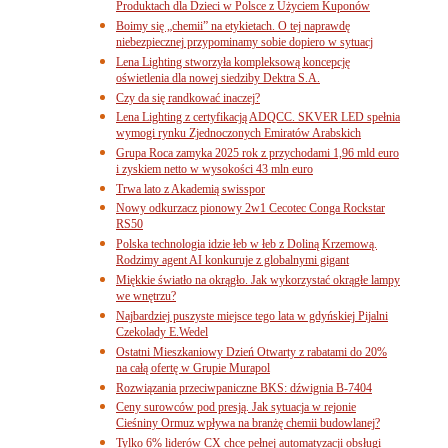
Produktach dla Dzieci w Polsce z Użyciem Kuponów
Boimy się „chemii” na etykietach. O tej naprawdę
niebezpiecznej przypominamy sobie dopiero w sytuacj
Lena Lighting stworzyła kompleksową koncepcję
oświetlenia dla nowej siedziby Dektra S.A.
Czy da się randkować inaczej?
Lena Lighting z certyfikacją ADQCC. SKVER LED spełnia
wymogi rynku Zjednoczonych Emiratów Arabskich
Grupa Roca zamyka 2025 rok z przychodami 1,96 mld euro
i zyskiem netto w wysokości 43 mln euro
Trwa lato z Akademią swisspor
Nowy odkurzacz pionowy 2w1 Cecotec Conga Rockstar
RS50
Polska technologia idzie łeb w łeb z Doliną Krzemową.
Rodzimy agent AI konkuruje z globalnymi gigant
Miękkie światło na okrągło. Jak wykorzystać okrągłe lampy
we wnętrzu?
Najbardziej puszyste miejsce tego lata w gdyńskiej Pijalni
Czekolady E.Wedel
Ostatni Mieszkaniowy Dzień Otwarty z rabatami do 20%
na całą ofertę w Grupie Murapol
Rozwiązania przeciwpaniczne BKS: dźwignia B-7404
Ceny surowców pod presją. Jak sytuacja w rejonie
Cieśniny Ormuz wpływa na branżę chemii budowlanej?
Tylko 6% liderów CX chce pełnej automatyzacji obsługi