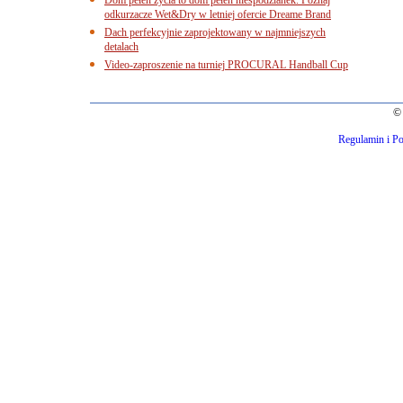
odkurzacze Wet&Dry w letniej ofercie Dreame Brand
Dach perfekcyjnie zaprojektowany w najmniejszych
detalach
Video-zaproszenie na turniej PROCURAL Handball Cup
© 
Regulamin i Po