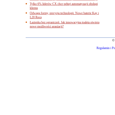
Tylko 6% liderów CX chce pełnej automatyzacji obsługi
klienta
Odwaga formy, precyzja technologii. Nowe baterie Kay i
L20 Roca
Łazienka bez ograniczeń. Jak innowacyjna toaleta otwiera
nowe możliwości aranżacji?
© 
Regulamin i Po