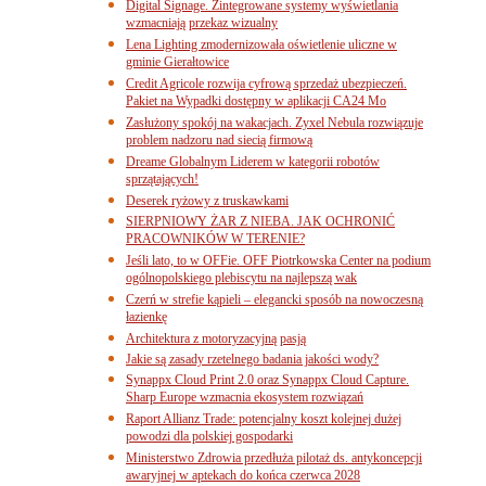
Digital Signage. Zintegrowane systemy wyświetlania
wzmacniają przekaz wizualny
Lena Lighting zmodernizowała oświetlenie uliczne w
gminie Gierałtowice
Credit Agricole rozwija cyfrową sprzedaż ubezpieczeń.
Pakiet na Wypadki dostępny w aplikacji CA24 Mo
Zasłużony spokój na wakacjach. Zyxel Nebula rozwiązuje
problem nadzoru nad siecią firmową
Dreame Globalnym Liderem w kategorii robotów
sprzątających!
Deserek ryżowy z truskawkami
SIERPNIOWY ŻAR Z NIEBA. JAK OCHRONIĆ
PRACOWNIKÓW W TERENIE?
Jeśli lato, to w OFFie. OFF Piotrkowska Center na podium
ogólnopolskiego plebiscytu na najlepszą wak
Czerń w strefie kąpieli – elegancki sposób na nowoczesną
łazienkę
Architektura z motoryzacyjną pasją
Jakie są zasady rzetelnego badania jakości wody?
Synappx Cloud Print 2.0 oraz Synappx Cloud Capture.
Sharp Europe wzmacnia ekosystem rozwiązań
Raport Allianz Trade: potencjalny koszt kolejnej dużej
powodzi dla polskiej gospodarki
Ministerstwo Zdrowia przedłuża pilotaż ds. antykoncepcji
awaryjnej w aptekach do końca czerwca 2028