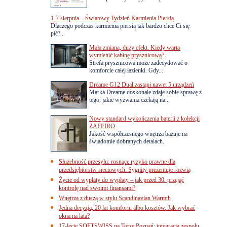
1-7 sierpnia – Światowy Tydzień Karmienia Piersią
Dlaczego podczas karmienia piersią tak bardzo chce Ci się
pić?...
Mała zmiana, duży efekt. Kiedy warto
wymienić kabinę prysznicową?
Strefa prysznicowa może zadecydować o
komforcie całej łazienki. Gdy...
Dreame G12 Dual zastąpi nawet 5 urządzeń
Marka Dreame doskonale zdaje sobie sprawę z
tego, jakie wyzwania czekają na...
Nowy standard wykończenia baterii z kolekcji
ZAFFIRO
Jakość współczesnego wnętrza bazuje na
świadomie dobranych detalach.
Służebność przesyłu: rosnące ryzyko prawne dla
przedsiębiorstw sieciowych. Sygnity prezentuje rozwią
Życie od wypłaty do wypłaty – jak przed 30. przejąć
kontrolę nad swoimi finansami?
Wnętrza z duszą w stylu Scandinavian Warmth
Jedna decyzja, 20 lat komfortu albo kosztów. Jak wybrać
okna na lata?
17-lecie SOFTSWISS na Torze Poznań: integracja zespołu