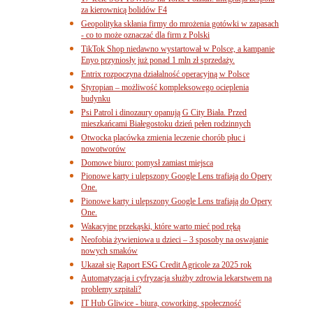
za kierownicą bolidów F4
Geopolityka skłania firmy do mrożenia gotówki w zapasach
- co to może oznaczać dla firm z Polski
TikTok Shop niedawno wystartował w Polsce, a kampanie
Enyo przyniosły już ponad 1 mln zł sprzedaży.
Entrix rozpoczyna działalność operacyjną w Polsce
Styropian – możliwość kompleksowego ocieplenia
budynku
Psi Patrol i dinozaury opanują G City Biała. Przed
mieszkańcami Białegostoku dzień pełen rodzinnych
Otwocka placówka zmienia leczenie chorób płuc i
nowotworów
Domowe biuro: pomysł zamiast miejsca
Pionowe karty i ulepszony Google Lens trafiają do Opery
One.
Pionowe karty i ulepszony Google Lens trafiają do Opery
One.
Wakacyjne przekąski, które warto mieć pod ręką
Neofobia żywieniowa u dzieci – 3 sposoby na oswajanie
nowych smaków
Ukazał się Raport ESG Credit Agricole za 2025 rok
Automatyzacja i cyfryzacja służby zdrowia lekarstwem na
problemy szpitali?
IT Hub Gliwice - biura, coworking, społeczność