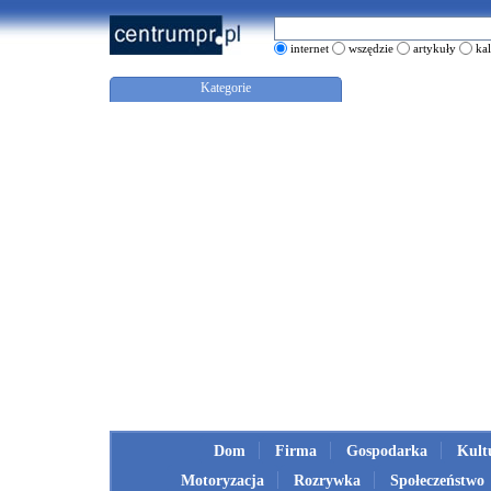
internet
wszędzie
artykuły
ka
Kategorie
Dom
Firma
Gospodarka
Kult
Motoryzacja
Rozrywka
Społeczeństwo