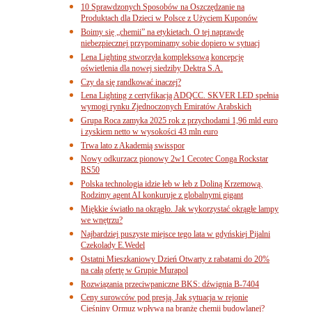
10 Sprawdzonych Sposobów na Oszczędzanie na
Produktach dla Dzieci w Polsce z Użyciem Kuponów
Boimy się „chemii” na etykietach. O tej naprawdę
niebezpiecznej przypominamy sobie dopiero w sytuacj
Lena Lighting stworzyła kompleksową koncepcję
oświetlenia dla nowej siedziby Dektra S.A.
Czy da się randkować inaczej?
Lena Lighting z certyfikacją ADQCC. SKVER LED spełnia
wymogi rynku Zjednoczonych Emiratów Arabskich
Grupa Roca zamyka 2025 rok z przychodami 1,96 mld euro
i zyskiem netto w wysokości 43 mln euro
Trwa lato z Akademią swisspor
Nowy odkurzacz pionowy 2w1 Cecotec Conga Rockstar
RS50
Polska technologia idzie łeb w łeb z Doliną Krzemową.
Rodzimy agent AI konkuruje z globalnymi gigant
Miękkie światło na okrągło. Jak wykorzystać okrągłe lampy
we wnętrzu?
Najbardziej puszyste miejsce tego lata w gdyńskiej Pijalni
Czekolady E.Wedel
Ostatni Mieszkaniowy Dzień Otwarty z rabatami do 20%
na całą ofertę w Grupie Murapol
Rozwiązania przeciwpaniczne BKS: dźwignia B-7404
Ceny surowców pod presją. Jak sytuacja w rejonie
Cieśniny Ormuz wpływa na branżę chemii budowlanej?