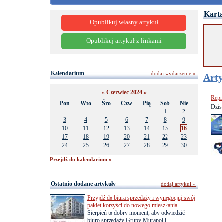
Karta
Opublikuj własny artykuł
Opublikuj artykuł z linkami
Kalendarium
dodaj wydarzenie »
Arty
«
Czerwiec 2024
»
Repr
Pon
Wto
Śro
Czw
Pią
Sob
Nie
Dzis
1
2
3
4
5
6
7
8
9
10
11
12
13
14
15
16
17
18
19
20
21
22
23
24
25
26
27
28
29
30
Przejdź do kalendarium »
Ostatnio dodane artykuły
dodaj artykuł »
Przyjdź do biura sprzedaży i wynegocjuj swój
pakiet korzyści do nowego mieszkania
Sierpień to dobry moment, aby odwiedzić
biuro sprzedaży Grupy Murapol i...