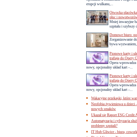
erupcji wulkanu,...
Otwocka placówka 
płuc i nowotworó
Mniej inwazyjne b
szpitalu i szybszy 
Domowe biuro: pom
Zorganizowanie d
bywa wyzwaniem, a
Pionowe karty i u
trafiają do Opery 
Opera wprowadza 
nowy, opcjonalny układ kart –...
Pionowe karty i u
trafiają do Opery 
Opera wprowadza 
nowy, opcjonalny układ kart –...
Wakacyjne przekąski, które war
Neofobia żywieniowa u dzieci 
nowych smaków
Ukazał się Raport ESG Credit A
Automatyzacja i cyfryzacja słu
problemy szpitali?
IT Hub Gliwice - biura, cowork