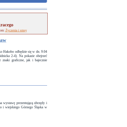
kracego
tom:
Życzenia i smsy
ław
ko Hakobo odbędzie się w dn. 9.04
dnicka 2-4). Na pokazie obejrzeć
znaki graficzne, jak i bajecznie
na wystawę prezentującą obrzędy i
go i wiejskiego Górnego Śląska w