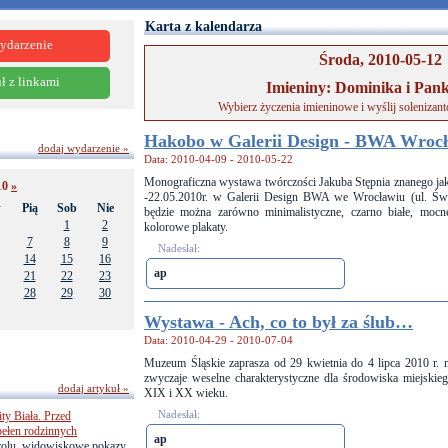
Karta z kalendarza
ydarzenie
Środa, 2010-05-12
ł z linkami
Imieniny: Dominika i Pan
Wybierz życzenia imieninowe i wyślij solenizan
Hakobo w Galerii Design - BWA Wroc
dodaj wydarzenie »
Data: 2010-04-09 - 2010-05-22
Monograficzna wystawa twórczości Jakuba Stępnia znanego ja
10
»
-22.05.2010r. w Galerii Design BWA we Wrocławiu (ul. Świ
w
Pią
Sob
Nie
będzie można zarówno minimalistyczne, czarno białe, mocne 
1
2
kolorowe plakaty.
7
8
9
Nadesłał:
14
15
16
ap
21
22
23
28
29
30
Wystawa - Ach, co to był za ślub…
Data: 2010-04-29 - 2010-07-04
Muzeum Śląskie zaprasza od 29 kwietnia do 4 lipca 2010 r. 
zwyczaje weselne charakterystyczne dla środowiska miejskie
dodaj artykuł »
XIX i XX wieku.
Nadesłał:
ty Biała. Przed
pełen rodzinnych
ap
trolu, widowiskowe pokazy