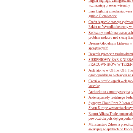
Digital Signage. Zintegrowane
wzmacniają przekaz wizualny
Lena Lighting zmodernizowała o
gminie Gierałtowice
Credit Agricole rozwija cyfrow
Pakiet na Wypadki dostępny w
Zasłużony spokój na wakacjach
problem nadzoru nad siecią fi
Dreame Globalnym Liderem w k
sprzątających!
Deserek ryżowy z truskawkami
SIERPNIOWY ŻAR Z NIEB
PRACOWNIKÓW W TERENI
Jeśli lato, to w OFFie. OFF P
ogólnopolskiego plebiscytu na 
Czerń w strefie kąpieli – eleg
łazienkę
Architektura z motoryzacyjną p
Jakie są zasady rzetelnego bad
Synappx Cloud Print 2.0 oraz 
Sharp Europe wzmacnia ekosys
Raport Allianz Trade: potencjal
powodzi dla polskiej gospodark
Ministerstwo Zdrowia przedłuża
awaryjnej w aptekach do końca