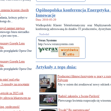
Ogólnopolska konferencja Energetyka 
zmienia leczenie chorób
w
Innowacje
adania, krótszy pobyt w
Data: 2010-05-20
dostęp do...
Wielkopolski Klaster Teleinformatyczny oraz Międzynarod
ysł zamiast miejsca
konferencję adresowaną do działów IT producentów, dystrybut
omowego biura nierzadko
Nadesłał:
 jest ono tym...
Verax Systems
lepszony Google Lens
http://www.veraxsystems.com
One.
do przeglądarki Opera One
lepszony Google Lens
One.
Artykuły z tego dnia:
do przeglądarki Opera One
Producenci filmowi korzystają w pracy z ro
to mieć pod ręką
Polycom
– 3 sposoby na oswajanie
Aby w osiem dni zrealizować nowy odcinek se
gricole za 2025 rok
Radość zakupów z Iwoną Pavlović
żby zdrowia lekarstwem na
Pierwszego kwietnia rozpoczęła się wiosenn
ing, społeczność
Trwałe? Bo zagruntowane!