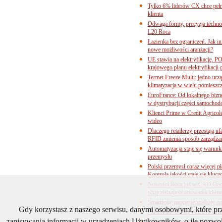
Tylko 6% liderów CX chce pełne
klienta
Odwaga formy, precyzja technol
L20 Roca
Łazienka bez ograniczeń. Jak i
nowe możliwości aranżacji?
UE stawia na elektryfikację. P
krajowego planu elektryfikacji
Termet Freeze Multi: jedno urz
klimatyzacja w wielu pomieszc
EuroFrance: Od lokalnego bizne
w dystrybucji części samocho
Klienci Prime w Credit Agricol
wideo
Dlaczego retailerzy przestają
RFID zmienia sposób zarządza
Automatyzacja staje się warun
przemysłu
Polski przemysł coraz więcej pł
Kontrola jakości staje się klu
Nowości Roca już w CAD Decor
wyprzedzają oczekiwania klien
Smartfony pancerne znalazły n
Gdy korzystasz z naszego serwisu, danymi osobowymi, które p
Gun metal - nowy odcień industr
zapisywania informacji w urządzeniach Użytkowników, o ile pozwol
Jak upały zmieniają gospodarkę