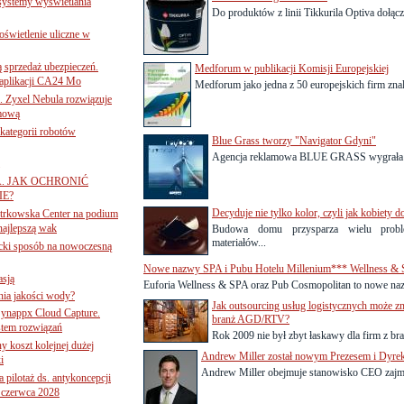
 systemy wyświetlania
Do produktów z linii Tikkurila Optiva dołączy
świetlenie uliczne w
ą sprzedaż ubezpieczeń.
Medforum w publikacji Komisji Europejskiej
 aplikacji CA24 Mo
Medforum jako jedna z 50 europejskich firm znala
. Zyxel Nebula rozwiązuje
rmową
ategorii robotów
Blue Grass tworzy "Navigator Gdyni"
Agencja reklamowa BLUE GRASS wygrała kon
A. JAK OCHRONIĆ
E?
Decyduje nie tylko kolor, czyli jak kobiety d
iotrkowska Center na podium
najlepszą wak
Budowa domu przysparza wielu prob
materiałów...
ancki sposób na nowoczesną
Nowe nazwy SPA i Pubu Hotelu Millenium*** Wellness &
asją
Euforia Wellness & SPA oraz Pub Cosmopolitan to nowe naz
ania jakości wody?
Jak outsourcing usług logistycznych może zm
Synappx Cloud Capture.
branż AGD/RTV?
tem rozwiązań
Rok 2009 nie był zbyt łaskawy dla firm z b
ny koszt kolejnej dużej
Andrew Miller został nowym Prezesem i Dyr
i
Andrew Miller obejmuje stanowisko CEO zajmo
 pilotaż ds. antykoncepcji
 czerwca 2028