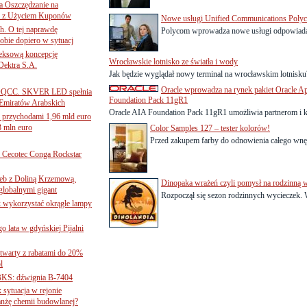
 Oszczędzanie na
ce z Użyciem Kuponów
Nowe usługi Unified Communications Poly
ch. O tej naprawdę
Polycom wprowadza nowe usługi odpowiadają
obie dopiero w sytuacj
leksową koncepcję
Wrocławskie lotnisko ze światła i wody
 Dektra S.A.
Jak będzie wyglądał nowy terminal na wrocławskim lotnisku
Oracle wprowadza na rynek pakiet Oracle App
ą ADQCC. SKVER LED spełnia
Foundation Pack 11gR1
Emiratów Arabskich
Oracle AIA Foundation Pack 11gR1 umożliwia partnerom i kl
 przychodami 1,96 mld euro
3 mln euro
Color Samples 127 – tester kolorów!
Przed zakupem farby do odnowienia całego wnęt
Cecotec Conga Rockstar
 łeb z Doliną Krzemową.
Dinopaka wrażeń czyli pomysł na rodzinną 
globalnymi gigant
Rozpoczął się sezon rodzinnych wycieczek.
k wykorzystać okrągłe lampy
go lata w gdyńskiej Pijalni
twarty z rabatami do 20%
l
BKS: dźwignia B-7404
sytuacja w rejonie
nżę chemii budowlanej?