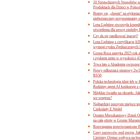
10 Sprawdzonych Sposobów na
Produktach dla Dzieci w Pols
Boimy się „chemii” na etykieta
niebezpiecznej przypominamy s
Lena Lighting stworzyła komp
oświetlenia dla nowej siedziby
Czy da się randkować inaczej?
Lena Lighting z certyfikacj
wymogi rynku Zjednoczonych 
Grupa Roca zamyka 2025 rok z
i zyskiem netto w wysokości 4
Trwa lato z Akademią swisspor
Nowy odkurzacz pionowy 2w1 
RS50
Polska technologia idzie łeb w
Rodzimy agent AI konkuruje z 
Miękkie światło na okrągło. Ja
we wnętrzu?
Najbardziej puszyste miejsce te
Czekolady E.Wedel
Ostatni Mieszkaniowy Dzień O
na całą ofertę w Grupie Murapo
Rozwiązania przeciwpaniczne 
Ceny surowców pod presją. Jak 
Cieśniny Ormuz wpływa na bra