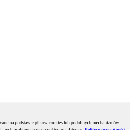
kiwane na podstawie plików cookies lub podobnych mechanizmów
u danych osobowych oraz cookies znajdziesz w
Polityce prywatności
,