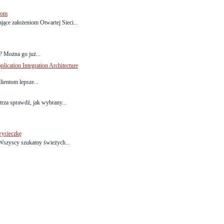
com
ce założeniom Otwartej Sieci...
? Można go już...
lication Integration Architecture
ientom lepsze...
rza sprawdź, jak wybrany...
wycieczkę
 Wszyscy szukamy świeżych...