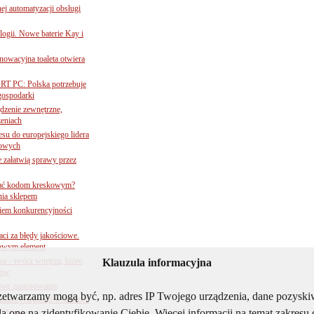
j automatyzacji obsługi
ogii. Nowe baterie Kay i
nnowacyjna toaleta otwiera
ORT PC: Polska potrzebuje
 gospodarki
ądzenie zewnętrzne,
zeniach
su do europejskiego lidera
dowych
e załatwią sprawy przez
 ufać kodom kreskowym?
nia sklepem
kiem konkurencyjności
aci za błędy jakościowe.
czowym element
 - twórz wnętrza, które
Klauzula informacyjna
tów
owe zastosowania
rzetwarzamy mogą być, np. adres IP Twojego urządzenia, dane pozys
ialnej elegancji w łazience
ą one na zidentyfikowanie Ciebie. Więcej informacji na temat zakres
 i biznes