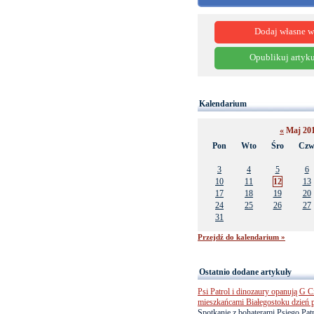
Dodaj własne w
Opublikuj artyku
Kalendarium
«
Maj 20
Pon
Wto
Śro
Cz
3
4
5
6
10
11
12
13
17
18
19
20
24
25
26
27
31
Przejdź do kalendarium »
Ostatnio dodane artykuły
Psi Patrol i dinozaury opanują G Ci
mieszkańcami Białegostoku dzień 
Spotkanie z bohaterami Psiego Pa