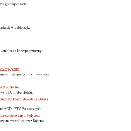
ła gruntująca farba...
zła się w publikacji...
kurs na koncept graficzny i...
obierają rynny
lemów związanych z wyborem
 SPA w Bochni
wy SPA i Pubu Hotelu...
niejszyć koszty działalności firm z
ranż AGD i RTV. Po znacznych...
ektorem Generalnym Polycom
wane wcześniej przez Roberta...