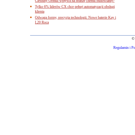
Cieśniny Ormuz wpływa na branżę chemii budowlanej?
Tylko 6% liderów CX chce pełnej automatyzacji obsługi
klienta
Odwaga formy, precyzja technologii. Nowe baterie Kay i
L20 Roca
© 
Regulamin i Po