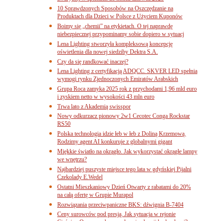
10 Sprawdzonych Sposobów na Oszczędzanie na
Produktach dla Dzieci w Polsce z Użyciem Kuponów
Boimy się „chemii” na etykietach. O tej naprawdę
niebezpiecznej przypominamy sobie dopiero w sytuacj
Lena Lighting stworzyła kompleksową koncepcję
oświetlenia dla nowej siedziby Dektra S.A.
Czy da się randkować inaczej?
Lena Lighting z certyfikacją ADQCC. SKVER LED spełnia
wymogi rynku Zjednoczonych Emiratów Arabskich
Grupa Roca zamyka 2025 rok z przychodami 1,96 mld euro
i zyskiem netto w wysokości 43 mln euro
Trwa lato z Akademią swisspor
Nowy odkurzacz pionowy 2w1 Cecotec Conga Rockstar
RS50
Polska technologia idzie łeb w łeb z Doliną Krzemową.
Rodzimy agent AI konkuruje z globalnymi gigant
Miękkie światło na okrągło. Jak wykorzystać okrągłe lampy
we wnętrzu?
Najbardziej puszyste miejsce tego lata w gdyńskiej Pijalni
Czekolady E.Wedel
Ostatni Mieszkaniowy Dzień Otwarty z rabatami do 20%
na całą ofertę w Grupie Murapol
Rozwiązania przeciwpaniczne BKS: dźwignia B-7404
Ceny surowców pod presją. Jak sytuacja w rejonie