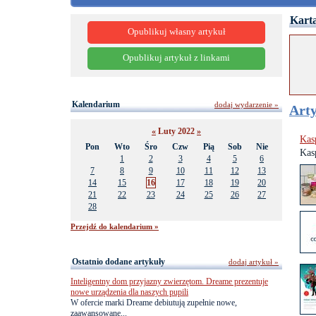
Karta
Opublikuj własny artykuł
Opublikuj artykuł z linkami
Kalendarium
dodaj wydarzenie »
Arty
«
Luty 2022
»
Kas
Pon
Wto
Śro
Czw
Pią
Sob
Nie
Kas
1
2
3
4
5
6
7
8
9
10
11
12
13
14
15
16
17
18
19
20
21
22
23
24
25
26
27
28
Przejdź do kalendarium »
Ostatnio dodane artykuły
dodaj artykuł »
Inteligentny dom przyjazny zwierzętom. Dreame prezentuje
nowe urządzenia dla naszych pupili
W ofercie marki Dreame debiutują zupełnie nowe,
zaawansowane...