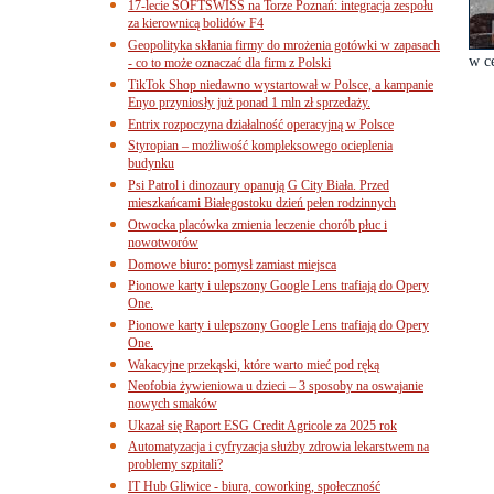
17-lecie SOFTSWISS na Torze Poznań: integracja zespołu
za kierownicą bolidów F4
Geopolityka skłania firmy do mrożenia gotówki w zapasach
w ce
- co to może oznaczać dla firm z Polski
TikTok Shop niedawno wystartował w Polsce, a kampanie
Enyo przyniosły już ponad 1 mln zł sprzedaży.
Entrix rozpoczyna działalność operacyjną w Polsce
Styropian – możliwość kompleksowego ocieplenia
budynku
Psi Patrol i dinozaury opanują G City Biała. Przed
mieszkańcami Białegostoku dzień pełen rodzinnych
Otwocka placówka zmienia leczenie chorób płuc i
nowotworów
Domowe biuro: pomysł zamiast miejsca
Pionowe karty i ulepszony Google Lens trafiają do Opery
One.
Pionowe karty i ulepszony Google Lens trafiają do Opery
One.
Wakacyjne przekąski, które warto mieć pod ręką
Neofobia żywieniowa u dzieci – 3 sposoby na oswajanie
nowych smaków
Ukazał się Raport ESG Credit Agricole za 2025 rok
Automatyzacja i cyfryzacja służby zdrowia lekarstwem na
problemy szpitali?
IT Hub Gliwice - biura, coworking, społeczność