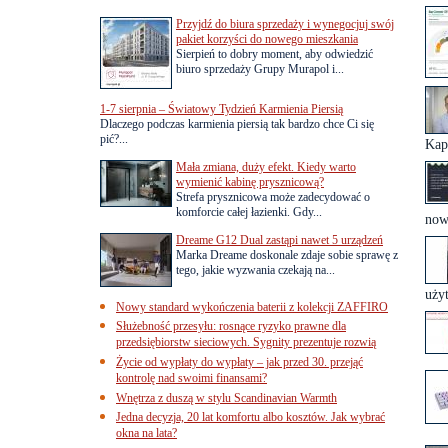
Przyjdź do biura sprzedaży i wynegocjuj swój
pakiet korzyści do nowego mieszkania
Sierpień to dobry moment, aby odwiedzić
biuro sprzedaży Grupy Murapol i...
1-7 sierpnia – Światowy Tydzień Karmienia Piersią
Dlaczego podczas karmienia piersią tak bardzo chce Ci się
pić?...
Kap
Mała zmiana, duży efekt. Kiedy warto
wymienić kabinę prysznicową?
Strefa prysznicowa może zadecydować o
komforcie całej łazienki. Gdy...
now
Dreame G12 Dual zastąpi nawet 5 urządzeń
Marka Dreame doskonale zdaje sobie sprawę z
tego, jakie wyzwania czekają na...
uży
Nowy standard wykończenia baterii z kolekcji ZAFFIRO
Służebność przesyłu: rosnące ryzyko prawne dla
przedsiębiorstw sieciowych. Sygnity prezentuje rozwią
Życie od wypłaty do wypłaty – jak przed 30. przejąć
kontrolę nad swoimi finansami?
Wnętrza z duszą w stylu Scandinavian Warmth
Jedna decyzja, 20 lat komfortu albo kosztów. Jak wybrać
okna na lata?