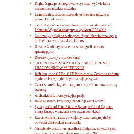
Digital Signage. Zintegrowane systemy wyświetlania
wzmacniają przekaz wizualny
Lena Lighting zmodernizowała oświetlenie uliczne w
gminie Gierałtowice
Credit Agricole rozwija cyfrową sprzedaż ubezpieczeń.
Pakiet na Wypadki dostępny w aplikacji CA24 Mo
Zasłużony spokój na wakacjach. Zyxel Nebula rozwiązuje
problem nadzoru nad siecią firmową
Dreame Globalnym Liderem w kategorii robotów
sprzątających!
Deserek ryżowy z truskawkami
SIERPNIOWY ŻAR Z NIEBA. JAK OCHRONIĆ
PRACOWNIKÓW W TERENIE?
Jeśli lato, to w OFFie. OFF Piotrkowska Center na podium
ogólnopolskiego plebiscytu na najlepszą wak
Czerń w strefie kąpieli – elegancki sposób na nowoczesną
łazienkę
Architektura z motoryzacyjną pasją
Jakie są zasady rzetelnego badania jakości wody?
Synappx Cloud Print 2.0 oraz Synappx Cloud Capture.
Sharp Europe wzmacnia ekosystem rozwiązań
Raport Allianz Trade: potencjalny koszt kolejnej dużej
powodzi dla polskiej gospodarki
Ministerstwo Zdrowia przedłuża pilotaż ds. antykoncepcji
awaryjnej w aptekach do końca czerwca 2028