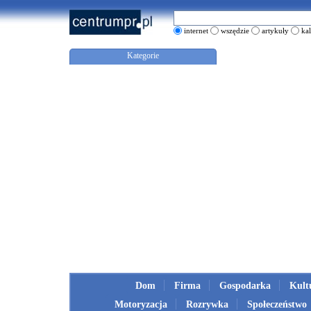
internet
wszędzie
artykuły
ka
Kategorie
Dom
Firma
Gospodarka
Kult
Motoryzacja
Rozrywka
Społeczeństwo