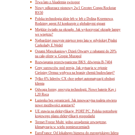
Trwa lato z Akademią swisspor
Nowy odkurzacz pionowy 2w1 Cecotec Conga Rockstar
RS50
Polska technologia idzie łeb w łeb z Doliną Krzemową.
Rodzimy agent AI konkuruje z globalnymi gigant
Miękkie światło na okrągło. Jak wykorzystać okrągłe lampy
we wnętrzu?
Najbardziej puszyste miejsce tego lata w gdyńskiej Pijalni
Czekolady E.Wedel
Ostatni Mieszkaniowy Dzień Otwarty z rabatami do 20%
na całą ofertę w Grupie Murapol
Rozwiązania przeciwpaniczne BKS: dźwignia B-7404
Ceny surowców pod presją. Jak sytuacja w rejonie
Cieśniny Ormuz wpływa na branżę chemii budowlanej?
Tylko 6% liderów CX chce pełnej automatyzacji obsługi
klienta
Odwaga formy, precyzja technologii. Nowe baterie Kay i
L20 Roca
Łazienka bez ograniczeń. Jak innowacyjna toaleta otwiera
nowe możliwości aranżacji?
UE stawia na elektryfikację. PORT PC: Polska potrzebuje
krajowego planu elektryfikacji gospodarki
Termet Freeze Multi: jedno urządzenie zewnętrzne,
klimatyzacja w wielu pomieszczeniach
EuroFrance: Od lokalnego biznesu do europejskiego lidera