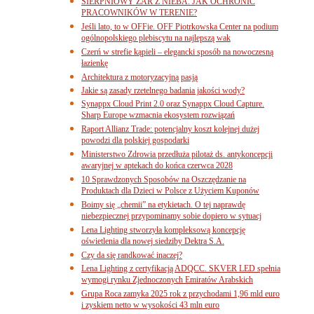
SIERPNIOWY ŻAR Z NIEBA. JAK OCHRONIĆ
PRACOWNIKÓW W TERENIE?
Jeśli lato, to w OFFie. OFF Piotrkowska Center na podium
ogólnopolskiego plebiscytu na najlepszą wak
Czerń w strefie kąpieli – elegancki sposób na nowoczesną
łazienkę
Architektura z motoryzacyjną pasją
Jakie są zasady rzetelnego badania jakości wody?
Synappx Cloud Print 2.0 oraz Synappx Cloud Capture.
Sharp Europe wzmacnia ekosystem rozwiązań
Raport Allianz Trade: potencjalny koszt kolejnej dużej
powodzi dla polskiej gospodarki
Ministerstwo Zdrowia przedłuża pilotaż ds. antykoncepcji
awaryjnej w aptekach do końca czerwca 2028
10 Sprawdzonych Sposobów na Oszczędzanie na
Produktach dla Dzieci w Polsce z Użyciem Kuponów
Boimy się „chemii” na etykietach. O tej naprawdę
niebezpiecznej przypominamy sobie dopiero w sytuacj
Lena Lighting stworzyła kompleksową koncepcję
oświetlenia dla nowej siedziby Dektra S.A.
Czy da się randkować inaczej?
Lena Lighting z certyfikacją ADQCC. SKVER LED spełnia
wymogi rynku Zjednoczonych Emiratów Arabskich
Grupa Roca zamyka 2025 rok z przychodami 1,96 mld euro
i zyskiem netto w wysokości 43 mln euro