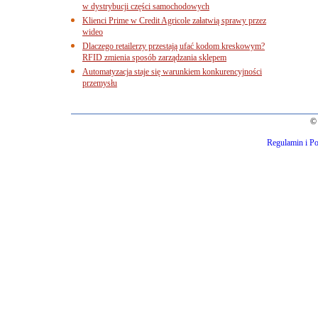
w dystrybucji części samochodowych
Klienci Prime w Credit Agricole załatwią sprawy przez
wideo
Dlaczego retailerzy przestają ufać kodom kreskowym?
RFID zmienia sposób zarządzania sklepem
Automatyzacja staje się warunkiem konkurencyjności
przemysłu
© 
Regulamin i Po