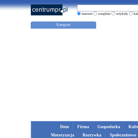
internet
wszędzie
artykuły
ka
Kategorie
Dom
Firma
Gospodarka
Kult
Motoryzacja
Rozrywka
Społeczeństwo