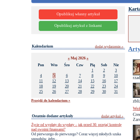
Karta
Opublikuj własny artykuł
Opublikuj artykuł z linkami
Kalendarium
dodaj wydarzenie »
Arty
«
Maj 2026
»
Pon
Wto
Śro
Czw
Pią
Sob
Nie
1
2
3
4
5
6
7
8
9
10
rzad
11
12
13
14
15
16
17
18
19
20
21
22
23
24
25
26
27
28
29
30
31
Przejdź do kalendarium »
zbli
Weź
Cre
Ostatnio dodane artykuły
dodaj artykuł »
Zar
Życie od wypłaty do wypłaty – jak przed 30. przejąć kontrolę
nad swoimi finansami?
Od pierwszego do pierwszego? Coraz więcej młodych szuka
sposobów, żeby...