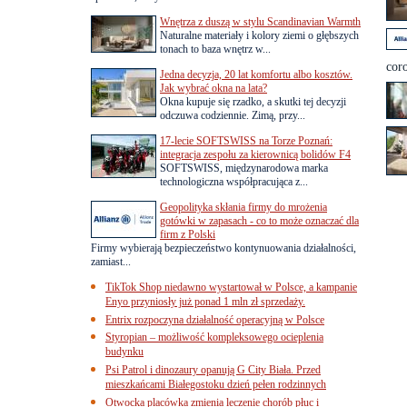
Wnętrza z duszą w stylu Scandinavian Warmth
Naturalne materiały i kolory ziemi o głębszych
tonach to baza wnętrz w...
cor
Jedna decyzja, 20 lat komfortu albo kosztów.
Jak wybrać okna na lata?
Okna kupuje się rzadko, a skutki tej decyzji
odczuwa codziennie. Zimą, przy...
17-lecie SOFTSWISS na Torze Poznań:
integracja zespołu za kierownicą bolidów F4
SOFTSWISS, międzynarodowa marka
technologiczna współpracująca z...
Geopolityka skłania firmy do mrożenia
gotówki w zapasach - co to może oznaczać dla
firm z Polski
Firmy wybierają bezpieczeństwo kontynuowania działalności,
zamiast...
TikTok Shop niedawno wystartował w Polsce, a kampanie
Enyo przyniosły już ponad 1 mln zł sprzedaży.
Entrix rozpoczyna działalność operacyjną w Polsce
Styropian – możliwość kompleksowego ocieplenia
budynku
Psi Patrol i dinozaury opanują G City Biała. Przed
mieszkańcami Białegostoku dzień pełen rodzinnych
Otwocka placówka zmienia leczenie chorób płuc i