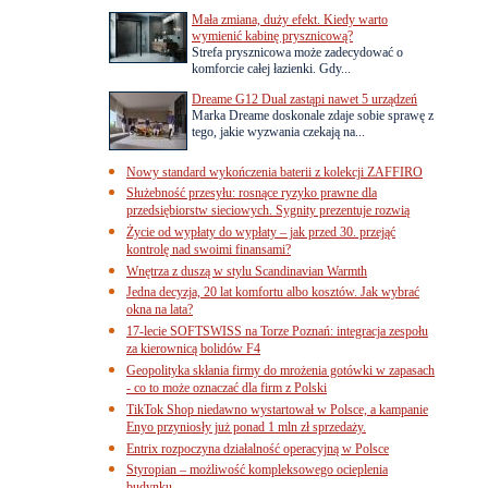
Mała zmiana, duży efekt. Kiedy warto
wymienić kabinę prysznicową?
Strefa prysznicowa może zadecydować o
komforcie całej łazienki. Gdy...
Dreame G12 Dual zastąpi nawet 5 urządzeń
Marka Dreame doskonale zdaje sobie sprawę z
tego, jakie wyzwania czekają na...
Nowy standard wykończenia baterii z kolekcji ZAFFIRO
Służebność przesyłu: rosnące ryzyko prawne dla
przedsiębiorstw sieciowych. Sygnity prezentuje rozwią
Życie od wypłaty do wypłaty – jak przed 30. przejąć
kontrolę nad swoimi finansami?
Wnętrza z duszą w stylu Scandinavian Warmth
Jedna decyzja, 20 lat komfortu albo kosztów. Jak wybrać
okna na lata?
17-lecie SOFTSWISS na Torze Poznań: integracja zespołu
za kierownicą bolidów F4
Geopolityka skłania firmy do mrożenia gotówki w zapasach
- co to może oznaczać dla firm z Polski
TikTok Shop niedawno wystartował w Polsce, a kampanie
Enyo przyniosły już ponad 1 mln zł sprzedaży.
Entrix rozpoczyna działalność operacyjną w Polsce
Styropian – możliwość kompleksowego ocieplenia