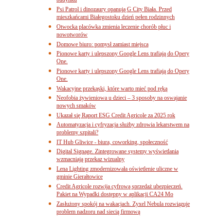
budynku
Psi Patrol i dinozaury opanują G City Biała. Przed
mieszkańcami Białegostoku dzień pełen rodzinnych
Otwocka placówka zmienia leczenie chorób płuc i
nowotworów
Domowe biuro: pomysł zamiast miejsca
Pionowe karty i ulepszony Google Lens trafiają do Opery
One.
Pionowe karty i ulepszony Google Lens trafiają do Opery
One.
Wakacyjne przekąski, które warto mieć pod ręką
Neofobia żywieniowa u dzieci – 3 sposoby na oswajanie
nowych smaków
Ukazał się Raport ESG Credit Agricole za 2025 rok
Automatyzacja i cyfryzacja służby zdrowia lekarstwem na
problemy szpitali?
IT Hub Gliwice - biura, coworking, społeczność
Digital Signage. Zintegrowane systemy wyświetlania
wzmacniają przekaz wizualny
Lena Lighting zmodernizowała oświetlenie uliczne w
gminie Gierałtowice
Credit Agricole rozwija cyfrową sprzedaż ubezpieczeń.
Pakiet na Wypadki dostępny w aplikacji CA24 Mo
Zasłużony spokój na wakacjach. Zyxel Nebula rozwiązuje
problem nadzoru nad siecią firmową