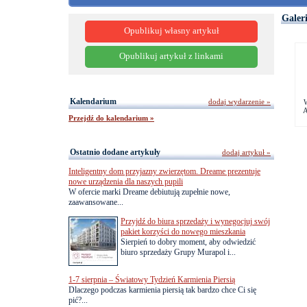
Galer
Opublikuj własny artykuł
Opublikuj artykuł z linkami
Kalendarium
dodaj wydarzenie »
A
Przejdź do kalendarium »
Ostatnio dodane artykuły
dodaj artykuł »
Inteligentny dom przyjazny zwierzętom. Dreame prezentuje
nowe urządzenia dla naszych pupili
W ofercie marki Dreame debiutują zupełnie nowe,
zaawansowane...
Przyjdź do biura sprzedaży i wynegocjuj swój
pakiet korzyści do nowego mieszkania
Sierpień to dobry moment, aby odwiedzić
biuro sprzedaży Grupy Murapol i...
1-7 sierpnia – Światowy Tydzień Karmienia Piersią
Dlaczego podczas karmienia piersią tak bardzo chce Ci się
pić?...