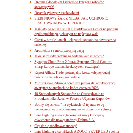
Dreame Globalnym Liderem w kategorii robotów
sprzątających!
Deserek ryżowy z truskawkami
SIERPNIOWY ŻAR Z NIEBA. JAK OCHRONIĆ
PRACOWNIKÓW W TERENIE?
Jeśli lato, to w OFFie. OFF Piotrkowska Center na podium
ogólnopolskiego plebiscytu na najlepszą wak
Czerń w strefie kąpieli – elegancki sposób na nowoczesną
łazienkę
Architektura z motoryzacyjną pasją
Jakie są zasady rzetelnego badania jakości wody?
Synappx Cloud Print 2.0 oraz Synappx Cloud Capture.
Sharp Europe wzmacnia ekosystem rozwiązań
Raport Allianz Trade: potencjalny koszt kolejnej dużej
powodzi dla polskiej gospodarki
Ministerstwo Zdrowia przedłuża pilotaż ds. antykoncepcji
awaryjnej w aptekach do końca czerwca 2028
10 Sprawdzonych Sposobów na Oszczędzanie na
Produktach dla Dzieci w Polsce z Użyciem Kuponów
Boimy się „chemii” na etykietach. O tej naprawdę
niebezpiecznej przypominamy sobie dopiero w sytuacj
Lena Lighting stworzyła kompleksową koncepcję
oświetlenia dla nowej siedziby Dektra S.A.
Czy da się randkować inaczej?
Lena Lighting z certyfikacją ADQCC. SKVER LED spełnia