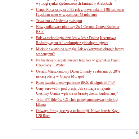
wymogi rynku Zjednoczonych Emiratów Arabskich
Grupa Roca zamyka 2025 rok z przychodami 1,96 mld euro
i zyskiem netto w wysokości 43 mln euro
Trwa lato z Akademią swisspor
Nowy odkurzacz pionowy 2w1 Cecotec Conga Rockstar
RS50
Polska technologia idzie łeb w łeb z Doliną Krzemową.
Rodzimy agent AI konkuruje z globalnymi gigant
Miękkie światło na okrągło. Jak wykorzystać okrągłe lampy
we wnętrzu?
Najbardziej puszyste miejsce tego lata w gdyńskiej Pijalni
Czekolady E.Wedel
Ostatni Mieszkaniowy Dzień Otwarty z rabatami do 20%
na całą ofertę w Grupie Murapol
Rozwiązania przeciwpaniczne BKS: dźwignia B-7404
Ceny surowców pod presją. Jak sytuacja w rejonie
Cieśniny Ormuz wpływa na branżę chemii budowlanej?
Tylko 6% liderów CX chce pełnej automatyzacji obsługi
klienta
Odwaga formy, precyzja technologii. Nowe baterie Kay i
L20 Roca
© 