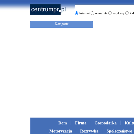
internet
wszędzie
artykuły
ka
Kategorie
Dom
Firma
Gospodarka
Kult
Motoryzacja
Rozrywka
Społeczeństwo