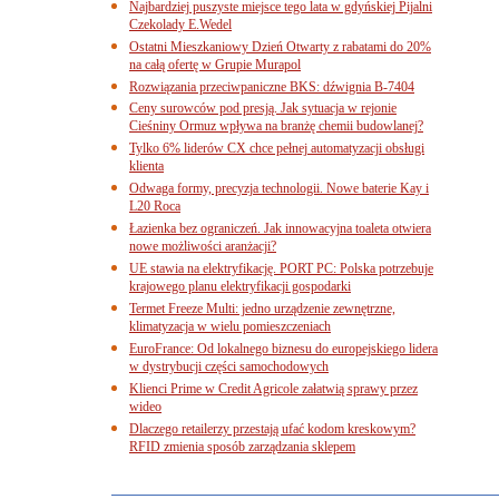
Najbardziej puszyste miejsce tego lata w gdyńskiej Pijalni
Czekolady E.Wedel
Ostatni Mieszkaniowy Dzień Otwarty z rabatami do 20%
na całą ofertę w Grupie Murapol
Rozwiązania przeciwpaniczne BKS: dźwignia B-7404
Ceny surowców pod presją. Jak sytuacja w rejonie
Cieśniny Ormuz wpływa na branżę chemii budowlanej?
Tylko 6% liderów CX chce pełnej automatyzacji obsługi
klienta
Odwaga formy, precyzja technologii. Nowe baterie Kay i
L20 Roca
Łazienka bez ograniczeń. Jak innowacyjna toaleta otwiera
nowe możliwości aranżacji?
UE stawia na elektryfikację. PORT PC: Polska potrzebuje
krajowego planu elektryfikacji gospodarki
Termet Freeze Multi: jedno urządzenie zewnętrzne,
klimatyzacja w wielu pomieszczeniach
EuroFrance: Od lokalnego biznesu do europejskiego lidera
w dystrybucji części samochodowych
Klienci Prime w Credit Agricole załatwią sprawy przez
wideo
Dlaczego retailerzy przestają ufać kodom kreskowym?
RFID zmienia sposób zarządzania sklepem