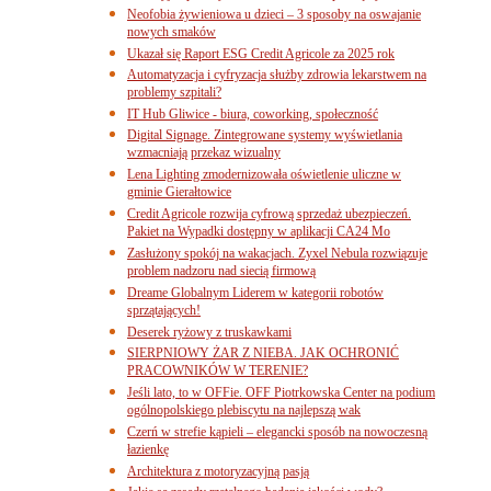
Neofobia żywieniowa u dzieci – 3 sposoby na oswajanie
nowych smaków
Ukazał się Raport ESG Credit Agricole za 2025 rok
Automatyzacja i cyfryzacja służby zdrowia lekarstwem na
problemy szpitali?
IT Hub Gliwice - biura, coworking, społeczność
Digital Signage. Zintegrowane systemy wyświetlania
wzmacniają przekaz wizualny
Lena Lighting zmodernizowała oświetlenie uliczne w
gminie Gierałtowice
Credit Agricole rozwija cyfrową sprzedaż ubezpieczeń.
Pakiet na Wypadki dostępny w aplikacji CA24 Mo
Zasłużony spokój na wakacjach. Zyxel Nebula rozwiązuje
problem nadzoru nad siecią firmową
Dreame Globalnym Liderem w kategorii robotów
sprzątających!
Deserek ryżowy z truskawkami
SIERPNIOWY ŻAR Z NIEBA. JAK OCHRONIĆ
PRACOWNIKÓW W TERENIE?
Jeśli lato, to w OFFie. OFF Piotrkowska Center na podium
ogólnopolskiego plebiscytu na najlepszą wak
Czerń w strefie kąpieli – elegancki sposób na nowoczesną
łazienkę
Architektura z motoryzacyjną pasją