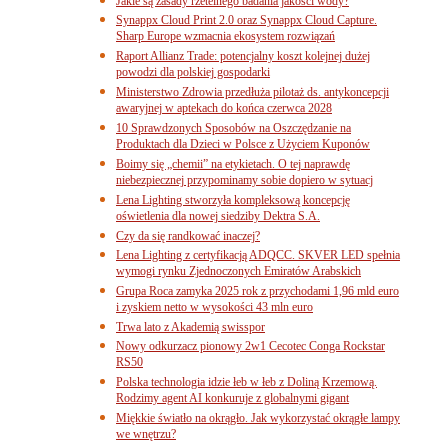
Jakie są zasady rzetelnego badania jakości wody?
Synappx Cloud Print 2.0 oraz Synappx Cloud Capture.
Sharp Europe wzmacnia ekosystem rozwiązań
Raport Allianz Trade: potencjalny koszt kolejnej dużej
powodzi dla polskiej gospodarki
Ministerstwo Zdrowia przedłuża pilotaż ds. antykoncepcji
awaryjnej w aptekach do końca czerwca 2028
10 Sprawdzonych Sposobów na Oszczędzanie na
Produktach dla Dzieci w Polsce z Użyciem Kuponów
Boimy się „chemii” na etykietach. O tej naprawdę
niebezpiecznej przypominamy sobie dopiero w sytuacj
Lena Lighting stworzyła kompleksową koncepcję
oświetlenia dla nowej siedziby Dektra S.A.
Czy da się randkować inaczej?
Lena Lighting z certyfikacją ADQCC. SKVER LED spełnia
wymogi rynku Zjednoczonych Emiratów Arabskich
Grupa Roca zamyka 2025 rok z przychodami 1,96 mld euro
i zyskiem netto w wysokości 43 mln euro
Trwa lato z Akademią swisspor
Nowy odkurzacz pionowy 2w1 Cecotec Conga Rockstar
RS50
Polska technologia idzie łeb w łeb z Doliną Krzemową.
Rodzimy agent AI konkuruje z globalnymi gigant
Miękkie światło na okrągło. Jak wykorzystać okrągłe lampy
we wnętrzu?