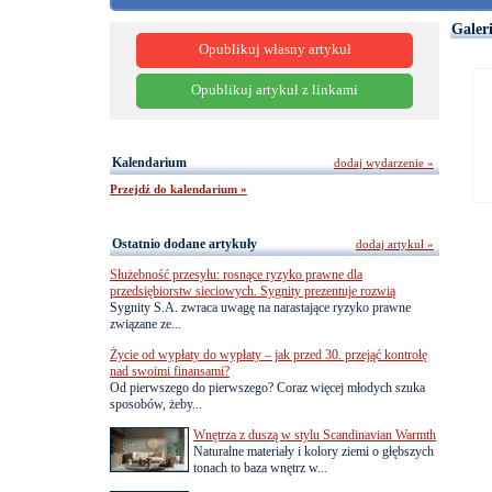
Galer
Opublikuj własny artykuł
Opublikuj artykuł z linkami
Kalendarium
dodaj wydarzenie »
Przejdź do kalendarium »
Ostatnio dodane artykuły
dodaj artykuł »
Służebność przesyłu: rosnące ryzyko prawne dla
przedsiębiorstw sieciowych. Sygnity prezentuje rozwią
Sygnity S.A. zwraca uwagę na narastające ryzyko prawne
związane ze...
Życie od wypłaty do wypłaty – jak przed 30. przejąć kontrolę
nad swoimi finansami?
Od pierwszego do pierwszego? Coraz więcej młodych szuka
sposobów, żeby...
Wnętrza z duszą w stylu Scandinavian Warmth
Naturalne materiały i kolory ziemi o głębszych
tonach to baza wnętrz w...