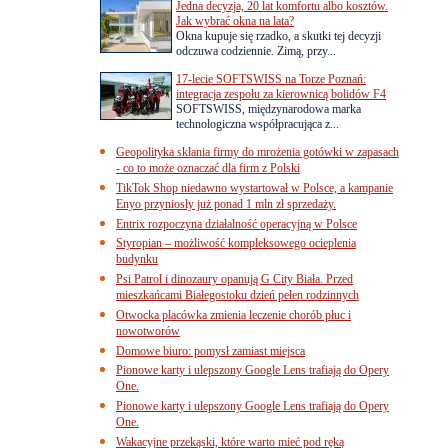
Jedna decyzja, 20 lat komfortu albo kosztów.
Jak wybrać okna na lata?
Okna kupuje się rzadko, a skutki tej decyzji
odczuwa codziennie. Zimą, przy...
17-lecie SOFTSWISS na Torze Poznań:
integracja zespołu za kierownicą bolidów F4
SOFTSWISS, międzynarodowa marka
technologiczna współpracująca z...
Geopolityka skłania firmy do mrożenia gotówki w zapasach
- co to może oznaczać dla firm z Polski
TikTok Shop niedawno wystartował w Polsce, a kampanie
Enyo przyniosły już ponad 1 mln zł sprzedaży.
Entrix rozpoczyna działalność operacyjną w Polsce
Styropian – możliwość kompleksowego ocieplenia
budynku
Psi Patrol i dinozaury opanują G City Biała. Przed
mieszkańcami Białegostoku dzień pełen rodzinnych
Otwocka placówka zmienia leczenie chorób płuc i
nowotworów
Domowe biuro: pomysł zamiast miejsca
Pionowe karty i ulepszony Google Lens trafiają do Opery
One.
Pionowe karty i ulepszony Google Lens trafiają do Opery
One.
Wakacyjne przekąski, które warto mieć pod ręką