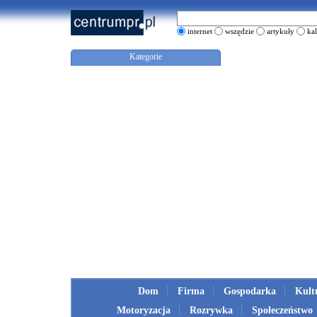
internet
wszędzie
artykuły
ka
Kategorie
Dom
Firma
Gospodarka
Kult
Motoryzacja
Rozrywka
Społeczeństwo