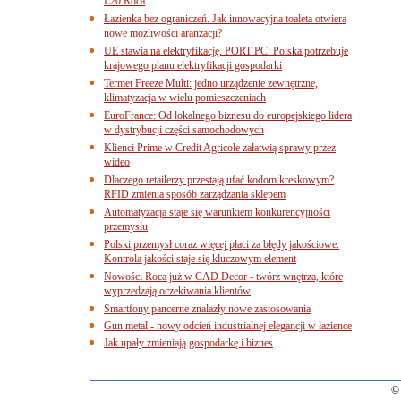
L20 Roca
Łazienka bez ograniczeń. Jak innowacyjna toaleta otwiera
nowe możliwości aranżacji?
UE stawia na elektryfikację. PORT PC: Polska potrzebuje
krajowego planu elektryfikacji gospodarki
Termet Freeze Multi: jedno urządzenie zewnętrzne,
klimatyzacja w wielu pomieszczeniach
EuroFrance: Od lokalnego biznesu do europejskiego lidera
w dystrybucji części samochodowych
Klienci Prime w Credit Agricole załatwią sprawy przez
wideo
Dlaczego retailerzy przestają ufać kodom kreskowym?
RFID zmienia sposób zarządzania sklepem
Automatyzacja staje się warunkiem konkurencyjności
przemysłu
Polski przemysł coraz więcej płaci za błędy jakościowe.
Kontrola jakości staje się kluczowym element
Nowości Roca już w CAD Decor - twórz wnętrza, które
wyprzedzają oczekiwania klientów
Smartfony pancerne znalazły nowe zastosowania
Gun metal - nowy odcień industrialnej elegancji w łazience
Jak upały zmieniają gospodarkę i biznes
© 