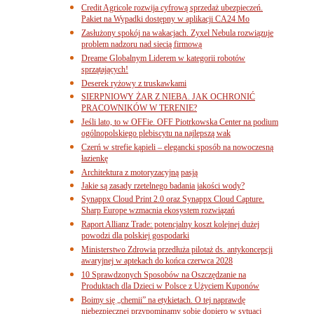
Credit Agricole rozwija cyfrową sprzedaż ubezpieczeń.
Pakiet na Wypadki dostępny w aplikacji CA24 Mo
Zasłużony spokój na wakacjach. Zyxel Nebula rozwiązuje
problem nadzoru nad siecią firmową
Dreame Globalnym Liderem w kategorii robotów
sprzątających!
Deserek ryżowy z truskawkami
SIERPNIOWY ŻAR Z NIEBA. JAK OCHRONIĆ
PRACOWNIKÓW W TERENIE?
Jeśli lato, to w OFFie. OFF Piotrkowska Center na podium
ogólnopolskiego plebiscytu na najlepszą wak
Czerń w strefie kąpieli – elegancki sposób na nowoczesną
łazienkę
Architektura z motoryzacyjną pasją
Jakie są zasady rzetelnego badania jakości wody?
Synappx Cloud Print 2.0 oraz Synappx Cloud Capture.
Sharp Europe wzmacnia ekosystem rozwiązań
Raport Allianz Trade: potencjalny koszt kolejnej dużej
powodzi dla polskiej gospodarki
Ministerstwo Zdrowia przedłuża pilotaż ds. antykoncepcji
awaryjnej w aptekach do końca czerwca 2028
10 Sprawdzonych Sposobów na Oszczędzanie na
Produktach dla Dzieci w Polsce z Użyciem Kuponów
Boimy się „chemii” na etykietach. O tej naprawdę
niebezpiecznej przypominamy sobie dopiero w sytuacj