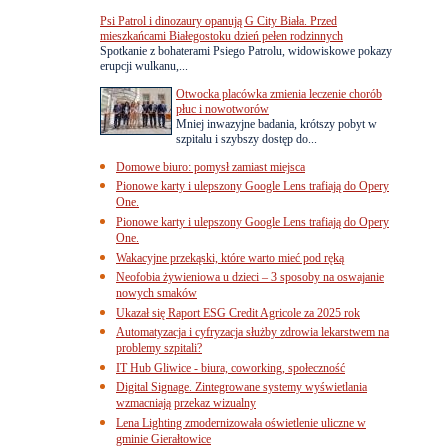
Psi Patrol i dinozaury opanują G City Biała. Przed
mieszkańcami Białegostoku dzień pełen rodzinnych
Spotkanie z bohaterami Psiego Patrolu, widowiskowe pokazy
erupcji wulkanu,...
Otwocka placówka zmienia leczenie chorób
płuc i nowotworów
Mniej inwazyjne badania, krótszy pobyt w
szpitalu i szybszy dostęp do...
Domowe biuro: pomysł zamiast miejsca
Pionowe karty i ulepszony Google Lens trafiają do Opery
One.
Pionowe karty i ulepszony Google Lens trafiają do Opery
One.
Wakacyjne przekąski, które warto mieć pod ręką
Neofobia żywieniowa u dzieci – 3 sposoby na oswajanie
nowych smaków
Ukazał się Raport ESG Credit Agricole za 2025 rok
Automatyzacja i cyfryzacja służby zdrowia lekarstwem na
problemy szpitali?
IT Hub Gliwice - biura, coworking, społeczność
Digital Signage. Zintegrowane systemy wyświetlania
wzmacniają przekaz wizualny
Lena Lighting zmodernizowała oświetlenie uliczne w
gminie Gierałtowice