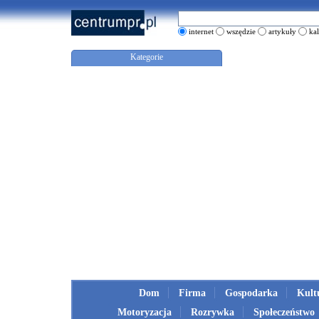
internet
wszędzie
artykuły
ka
Kategorie
Dom
Firma
Gospodarka
Kult
Motoryzacja
Rozrywka
Społeczeństwo