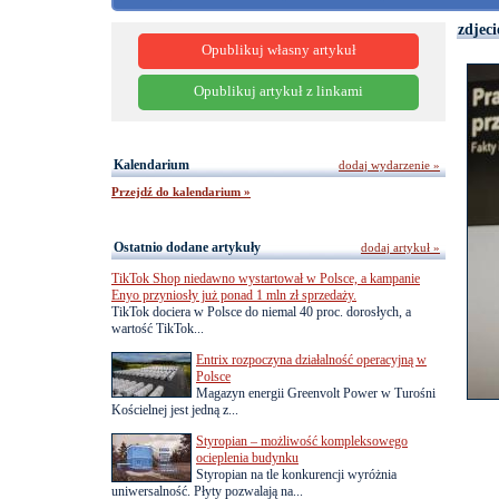
zdjeci
Opublikuj własny artykuł
Opublikuj artykuł z linkami
Kalendarium
dodaj wydarzenie »
Przejdź do kalendarium »
Ostatnio dodane artykuły
dodaj artykuł »
TikTok Shop niedawno wystartował w Polsce, a kampanie
Enyo przyniosły już ponad 1 mln zł sprzedaży.
TikTok dociera w Polsce do niemal 40 proc. dorosłych, a
wartość TikTok...
Entrix rozpoczyna działalność operacyjną w
Polsce
Magazyn energii Greenvolt Power w Turośni
Kościelnej jest jedną z...
Styropian – możliwość kompleksowego
ocieplenia budynku
Styropian na tle konkurencji wyróżnia
uniwersalność. Płyty pozwalają na...