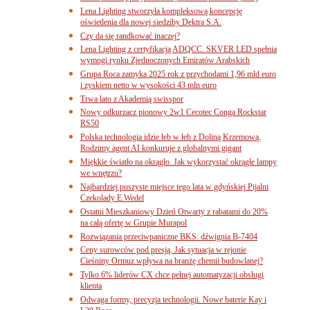
Lena Lighting stworzyła kompleksową koncepcję
oświetlenia dla nowej siedziby Dektra S.A.
Czy da się randkować inaczej?
Lena Lighting z certyfikacją ADQCC. SKVER LED spełnia
wymogi rynku Zjednoczonych Emiratów Arabskich
Grupa Roca zamyka 2025 rok z przychodami 1,96 mld euro
i zyskiem netto w wysokości 43 mln euro
Trwa lato z Akademią swisspor
Nowy odkurzacz pionowy 2w1 Cecotec Conga Rockstar
RS50
Polska technologia idzie łeb w łeb z Doliną Krzemową.
Rodzimy agent AI konkuruje z globalnymi gigant
Miękkie światło na okrągło. Jak wykorzystać okrągłe lampy
we wnętrzu?
Najbardziej puszyste miejsce tego lata w gdyńskiej Pijalni
Czekolady E.Wedel
Ostatni Mieszkaniowy Dzień Otwarty z rabatami do 20%
na całą ofertę w Grupie Murapol
Rozwiązania przeciwpaniczne BKS: dźwignia B-7404
Ceny surowców pod presją. Jak sytuacja w rejonie
Cieśniny Ormuz wpływa na branżę chemii budowlanej?
Tylko 6% liderów CX chce pełnej automatyzacji obsługi
klienta
Odwaga formy, precyzja technologii. Nowe baterie Kay i