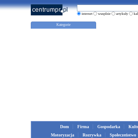
internet
wszędzie
artykuły
ka
Kategorie
Dom
Firma
Gospodarka
Kult
Motoryzacja
Rozrywka
Społeczeństwo