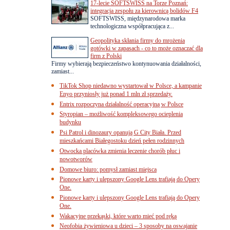
17-lecie SOFTSWISS na Torze Poznań:
integracja zespołu za kierownicą bolidów F4
SOFTSWISS, międzynarodowa marka
technologiczna współpracująca z...
Geopolityka skłania firmy do mrożenia
gotówki w zapasach - co to może oznaczać dla
firm z Polski
Firmy wybierają bezpieczeństwo kontynuowania działalności,
zamiast...
TikTok Shop niedawno wystartował w Polsce, a kampanie
Enyo przyniosły już ponad 1 mln zł sprzedaży.
Entrix rozpoczyna działalność operacyjną w Polsce
Styropian – możliwość kompleksowego ocieplenia
budynku
Psi Patrol i dinozaury opanują G City Biała. Przed
mieszkańcami Białegostoku dzień pełen rodzinnych
Otwocka placówka zmienia leczenie chorób płuc i
nowotworów
Domowe biuro: pomysł zamiast miejsca
Pionowe karty i ulepszony Google Lens trafiają do Opery
One.
Pionowe karty i ulepszony Google Lens trafiają do Opery
One.
Wakacyjne przekąski, które warto mieć pod ręką
Neofobia żywieniowa u dzieci – 3 sposoby na oswajanie