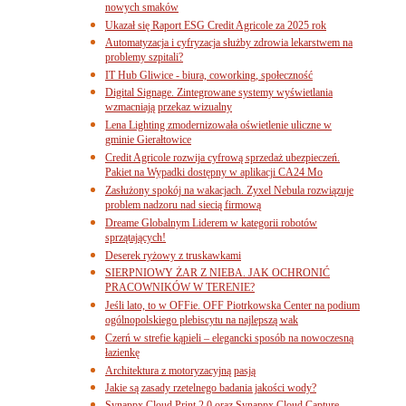
nowych smaków
Ukazał się Raport ESG Credit Agricole za 2025 rok
Automatyzacja i cyfryzacja służby zdrowia lekarstwem na
problemy szpitali?
IT Hub Gliwice - biura, coworking, społeczność
Digital Signage. Zintegrowane systemy wyświetlania
wzmacniają przekaz wizualny
Lena Lighting zmodernizowała oświetlenie uliczne w
gminie Gierałtowice
Credit Agricole rozwija cyfrową sprzedaż ubezpieczeń.
Pakiet na Wypadki dostępny w aplikacji CA24 Mo
Zasłużony spokój na wakacjach. Zyxel Nebula rozwiązuje
problem nadzoru nad siecią firmową
Dreame Globalnym Liderem w kategorii robotów
sprzątających!
Deserek ryżowy z truskawkami
SIERPNIOWY ŻAR Z NIEBA. JAK OCHRONIĆ
PRACOWNIKÓW W TERENIE?
Jeśli lato, to w OFFie. OFF Piotrkowska Center na podium
ogólnopolskiego plebiscytu na najlepszą wak
Czerń w strefie kąpieli – elegancki sposób na nowoczesną
łazienkę
Architektura z motoryzacyjną pasją
Jakie są zasady rzetelnego badania jakości wody?
Synappx Cloud Print 2.0 oraz Synappx Cloud Capture.