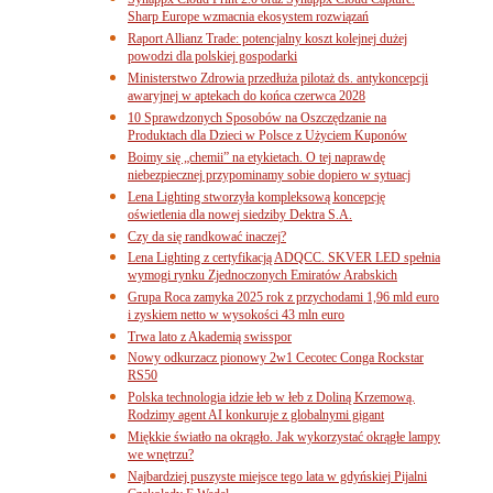
Sharp Europe wzmacnia ekosystem rozwiązań
Raport Allianz Trade: potencjalny koszt kolejnej dużej
powodzi dla polskiej gospodarki
Ministerstwo Zdrowia przedłuża pilotaż ds. antykoncepcji
awaryjnej w aptekach do końca czerwca 2028
10 Sprawdzonych Sposobów na Oszczędzanie na
Produktach dla Dzieci w Polsce z Użyciem Kuponów
Boimy się „chemii” na etykietach. O tej naprawdę
niebezpiecznej przypominamy sobie dopiero w sytuacj
Lena Lighting stworzyła kompleksową koncepcję
oświetlenia dla nowej siedziby Dektra S.A.
Czy da się randkować inaczej?
Lena Lighting z certyfikacją ADQCC. SKVER LED spełnia
wymogi rynku Zjednoczonych Emiratów Arabskich
Grupa Roca zamyka 2025 rok z przychodami 1,96 mld euro
i zyskiem netto w wysokości 43 mln euro
Trwa lato z Akademią swisspor
Nowy odkurzacz pionowy 2w1 Cecotec Conga Rockstar
RS50
Polska technologia idzie łeb w łeb z Doliną Krzemową.
Rodzimy agent AI konkuruje z globalnymi gigant
Miękkie światło na okrągło. Jak wykorzystać okrągłe lampy
we wnętrzu?
Najbardziej puszyste miejsce tego lata w gdyńskiej Pijalni