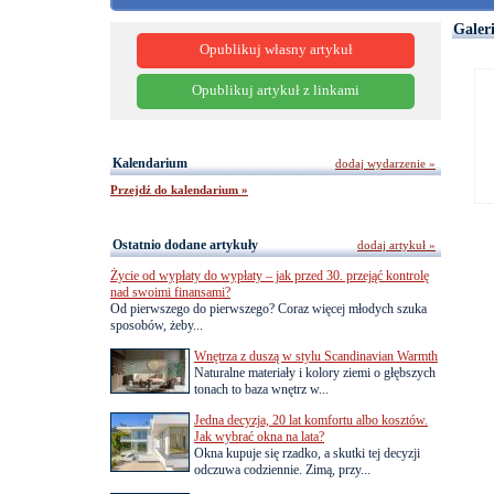
Galer
Opublikuj własny artykuł
Opublikuj artykuł z linkami
Kalendarium
dodaj wydarzenie »
Przejdź do kalendarium »
Ostatnio dodane artykuły
dodaj artykuł »
Życie od wypłaty do wypłaty – jak przed 30. przejąć kontrolę
nad swoimi finansami?
Od pierwszego do pierwszego? Coraz więcej młodych szuka
sposobów, żeby...
Wnętrza z duszą w stylu Scandinavian Warmth
Naturalne materiały i kolory ziemi o głębszych
tonach to baza wnętrz w...
Jedna decyzja, 20 lat komfortu albo kosztów.
Jak wybrać okna na lata?
Okna kupuje się rzadko, a skutki tej decyzji
odczuwa codziennie. Zimą, przy...