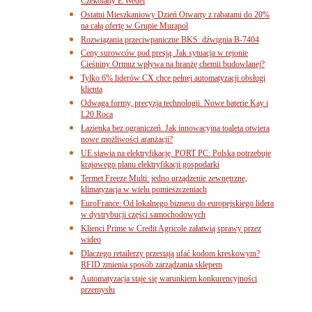
Czekolady E.Wedel
Ostatni Mieszkaniowy Dzień Otwarty z rabatami do 20%
na całą ofertę w Grupie Murapol
Rozwiązania przeciwpaniczne BKS: dźwignia B-7404
Ceny surowców pod presją. Jak sytuacja w rejonie
Cieśniny Ormuz wpływa na branżę chemii budowlanej?
Tylko 6% liderów CX chce pełnej automatyzacji obsługi
klienta
Odwaga formy, precyzja technologii. Nowe baterie Kay i
L20 Roca
Łazienka bez ograniczeń. Jak innowacyjna toaleta otwiera
nowe możliwości aranżacji?
UE stawia na elektryfikację. PORT PC: Polska potrzebuje
krajowego planu elektryfikacji gospodarki
Termet Freeze Multi: jedno urządzenie zewnętrzne,
klimatyzacja w wielu pomieszczeniach
EuroFrance: Od lokalnego biznesu do europejskiego lidera
w dystrybucji części samochodowych
Klienci Prime w Credit Agricole załatwią sprawy przez
wideo
Dlaczego retailerzy przestają ufać kodom kreskowym?
RFID zmienia sposób zarządzania sklepem
Automatyzacja staje się warunkiem konkurencyjności
przemysłu