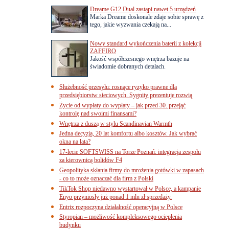
Dreame G12 Dual zastąpi nawet 5 urządzeń
Marka Dreame doskonale zdaje sobie sprawę z
tego, jakie wyzwania czekają na...
Nowy standard wykończenia baterii z kolekcji
ZAFFIRO
Jakość współczesnego wnętrza bazuje na
świadomie dobranych detalach.
Służebność przesyłu: rosnące ryzyko prawne dla
przedsiębiorstw sieciowych. Sygnity prezentuje rozwią
Życie od wypłaty do wypłaty – jak przed 30. przejąć
kontrolę nad swoimi finansami?
Wnętrza z duszą w stylu Scandinavian Warmth
Jedna decyzja, 20 lat komfortu albo kosztów. Jak wybrać
okna na lata?
17-lecie SOFTSWISS na Torze Poznań: integracja zespołu
za kierownicą bolidów F4
Geopolityka skłania firmy do mrożenia gotówki w zapasach
- co to może oznaczać dla firm z Polski
TikTok Shop niedawno wystartował w Polsce, a kampanie
Enyo przyniosły już ponad 1 mln zł sprzedaży.
Entrix rozpoczyna działalność operacyjną w Polsce
Styropian – możliwość kompleksowego ocieplenia
budynku