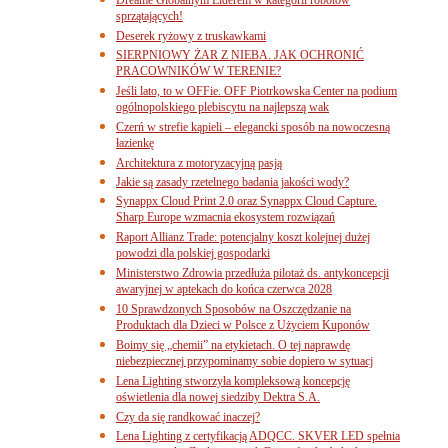
sprzątających!
Deserek ryżowy z truskawkami
SIERPNIOWY ŻAR Z NIEBA. JAK OCHRONIĆ
PRACOWNIKÓW W TERENIE?
Jeśli lato, to w OFFie. OFF Piotrkowska Center na podium
ogólnopolskiego plebiscytu na najlepszą wak
Czerń w strefie kąpieli – elegancki sposób na nowoczesną
łazienkę
Architektura z motoryzacyjną pasją
Jakie są zasady rzetelnego badania jakości wody?
Synappx Cloud Print 2.0 oraz Synappx Cloud Capture.
Sharp Europe wzmacnia ekosystem rozwiązań
Raport Allianz Trade: potencjalny koszt kolejnej dużej
powodzi dla polskiej gospodarki
Ministerstwo Zdrowia przedłuża pilotaż ds. antykoncepcji
awaryjnej w aptekach do końca czerwca 2028
10 Sprawdzonych Sposobów na Oszczędzanie na
Produktach dla Dzieci w Polsce z Użyciem Kuponów
Boimy się „chemii” na etykietach. O tej naprawdę
niebezpiecznej przypominamy sobie dopiero w sytuacj
Lena Lighting stworzyła kompleksową koncepcję
oświetlenia dla nowej siedziby Dektra S.A.
Czy da się randkować inaczej?
Lena Lighting z certyfikacją ADQCC. SKVER LED spełnia