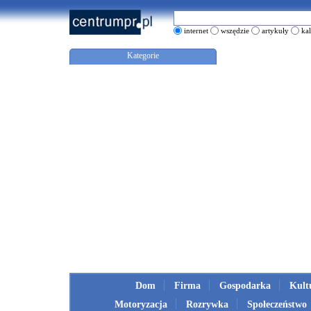
internet
wszędzie
artykuły
ka
Kategorie
Dom
Firma
Gospodarka
Kult
Motoryzacja
Rozrywka
Społeczeństwo