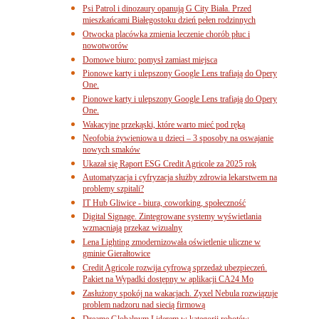
Psi Patrol i dinozaury opanują G City Biała. Przed
mieszkańcami Białegostoku dzień pełen rodzinnych
Otwocka placówka zmienia leczenie chorób płuc i
nowotworów
Domowe biuro: pomysł zamiast miejsca
Pionowe karty i ulepszony Google Lens trafiają do Opery
One.
Pionowe karty i ulepszony Google Lens trafiają do Opery
One.
Wakacyjne przekąski, które warto mieć pod ręką
Neofobia żywieniowa u dzieci – 3 sposoby na oswajanie
nowych smaków
Ukazał się Raport ESG Credit Agricole za 2025 rok
Automatyzacja i cyfryzacja służby zdrowia lekarstwem na
problemy szpitali?
IT Hub Gliwice - biura, coworking, społeczność
Digital Signage. Zintegrowane systemy wyświetlania
wzmacniają przekaz wizualny
Lena Lighting zmodernizowała oświetlenie uliczne w
gminie Gierałtowice
Credit Agricole rozwija cyfrową sprzedaż ubezpieczeń.
Pakiet na Wypadki dostępny w aplikacji CA24 Mo
Zasłużony spokój na wakacjach. Zyxel Nebula rozwiązuje
problem nadzoru nad siecią firmową
Dreame Globalnym Liderem w kategorii robotów