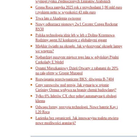
wymogi rynku Zjednoczonych Emiratów Arabskich
Grupa Roca zamyka 2025 rok z przychodami 1,96 mld euro
i zyskiem netto w wysokości 43 mln euro
Trwa lato z Akademią swisspor
Nowy odkurzacz pionowy 2w1 Cecotec Conga Rockstar
RS50
Polska technologia idzie łeb w łeb z Doliną Krzemową.
Rodzimy agent AI konkuruje z globalnymi gigant
Miękkie światło na okrągło. Jak wykorzystać okrągłe lampy
we wnętrzu?
Najbardziej puszyste miejsce tego lata w gdyńskiej Pijalni
Czekolady E.Wedel
Ostatni Mieszkaniowy Dzień Otwarty z rabatami do 20%
na całą ofertę w Grupie Murapol
Rozwiązania przeciwpaniczne BKS: dźwignia B-7404
Ceny surowców pod presją. Jak sytuacja w rejonie
Cieśniny Ormuz wpływa na branżę chemii budowlanej?
Tylko 6% liderów CX chce pełnej automatyzacji obsługi
klienta
Odwaga formy, precyzja technologii. Nowe baterie Kay i
L20 Roca
Łazienka bez ograniczeń. Jak innowacyjna toaleta otwiera
nowe możliwości aranżacji?