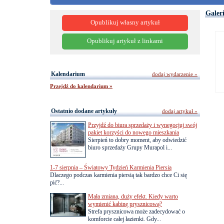
Galer
Opublikuj własny artykuł
Opublikuj artykuł z linkami
Kalendarium
dodaj wydarzenie »
Przejdź do kalendarium »
Ostatnio dodane artykuły
dodaj artykuł »
Przyjdź do biura sprzedaży i wynegocjuj swój
pakiet korzyści do nowego mieszkania
Sierpień to dobry moment, aby odwiedzić
biuro sprzedaży Grupy Murapol i...
1-7 sierpnia – Światowy Tydzień Karmienia Piersią
Dlaczego podczas karmienia piersią tak bardzo chce Ci się
pić?...
Mała zmiana, duży efekt. Kiedy warto
wymienić kabinę prysznicową?
Strefa prysznicowa może zadecydować o
komforcie całej łazienki. Gdy...