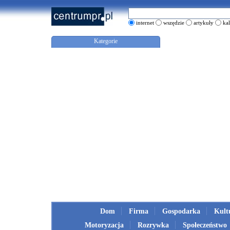
internet
wszędzie
artykuły
ka
Kategorie
Dom
Firma
Gospodarka
Kult
Motoryzacja
Rozrywka
Społeczeństwo