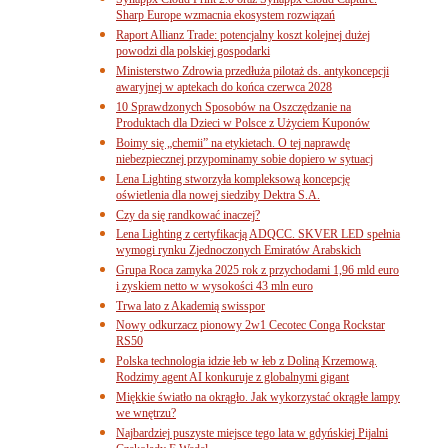
Sharp Europe wzmacnia ekosystem rozwiązań
Raport Allianz Trade: potencjalny koszt kolejnej dużej
powodzi dla polskiej gospodarki
Ministerstwo Zdrowia przedłuża pilotaż ds. antykoncepcji
awaryjnej w aptekach do końca czerwca 2028
10 Sprawdzonych Sposobów na Oszczędzanie na
Produktach dla Dzieci w Polsce z Użyciem Kuponów
Boimy się „chemii” na etykietach. O tej naprawdę
niebezpiecznej przypominamy sobie dopiero w sytuacj
Lena Lighting stworzyła kompleksową koncepcję
oświetlenia dla nowej siedziby Dektra S.A.
Czy da się randkować inaczej?
Lena Lighting z certyfikacją ADQCC. SKVER LED spełnia
wymogi rynku Zjednoczonych Emiratów Arabskich
Grupa Roca zamyka 2025 rok z przychodami 1,96 mld euro
i zyskiem netto w wysokości 43 mln euro
Trwa lato z Akademią swisspor
Nowy odkurzacz pionowy 2w1 Cecotec Conga Rockstar
RS50
Polska technologia idzie łeb w łeb z Doliną Krzemową.
Rodzimy agent AI konkuruje z globalnymi gigant
Miękkie światło na okrągło. Jak wykorzystać okrągłe lampy
we wnętrzu?
Najbardziej puszyste miejsce tego lata w gdyńskiej Pijalni