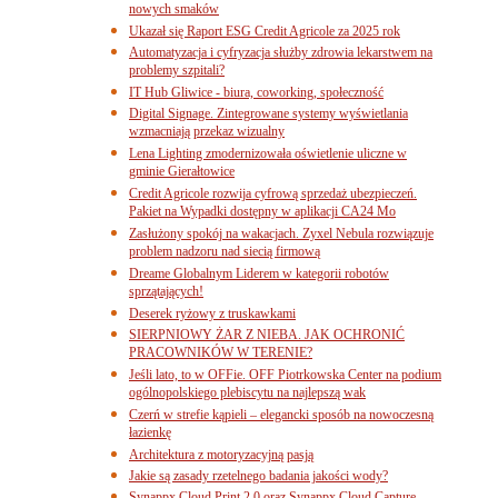
nowych smaków
Ukazał się Raport ESG Credit Agricole za 2025 rok
Automatyzacja i cyfryzacja służby zdrowia lekarstwem na
problemy szpitali?
IT Hub Gliwice - biura, coworking, społeczność
Digital Signage. Zintegrowane systemy wyświetlania
wzmacniają przekaz wizualny
Lena Lighting zmodernizowała oświetlenie uliczne w
gminie Gierałtowice
Credit Agricole rozwija cyfrową sprzedaż ubezpieczeń.
Pakiet na Wypadki dostępny w aplikacji CA24 Mo
Zasłużony spokój na wakacjach. Zyxel Nebula rozwiązuje
problem nadzoru nad siecią firmową
Dreame Globalnym Liderem w kategorii robotów
sprzątających!
Deserek ryżowy z truskawkami
SIERPNIOWY ŻAR Z NIEBA. JAK OCHRONIĆ
PRACOWNIKÓW W TERENIE?
Jeśli lato, to w OFFie. OFF Piotrkowska Center na podium
ogólnopolskiego plebiscytu na najlepszą wak
Czerń w strefie kąpieli – elegancki sposób na nowoczesną
łazienkę
Architektura z motoryzacyjną pasją
Jakie są zasady rzetelnego badania jakości wody?
Synappx Cloud Print 2.0 oraz Synappx Cloud Capture.