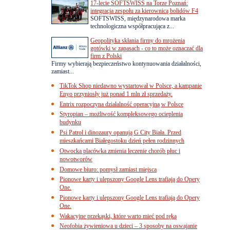
17-lecie SOFTSWISS na Torze Poznań:
integracja zespołu za kierownicą bolidów F4
SOFTSWISS, międzynarodowa marka
technologiczna współpracująca z...
Geopolityka skłania firmy do mrożenia
gotówki w zapasach - co to może oznaczać dla
firm z Polski
Firmy wybierają bezpieczeństwo kontynuowania działalności,
zamiast...
TikTok Shop niedawno wystartował w Polsce, a kampanie
Enyo przyniosły już ponad 1 mln zł sprzedaży.
Entrix rozpoczyna działalność operacyjną w Polsce
Styropian – możliwość kompleksowego ocieplenia
budynku
Psi Patrol i dinozaury opanują G City Biała. Przed
mieszkańcami Białegostoku dzień pełen rodzinnych
Otwocka placówka zmienia leczenie chorób płuc i
nowotworów
Domowe biuro: pomysł zamiast miejsca
Pionowe karty i ulepszony Google Lens trafiają do Opery
One.
Pionowe karty i ulepszony Google Lens trafiają do Opery
One.
Wakacyjne przekąski, które warto mieć pod ręką
Neofobia żywieniowa u dzieci – 3 sposoby na oswajanie