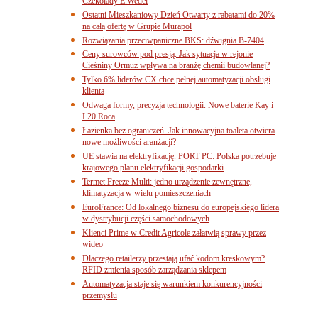
Czekolady E.Wedel
Ostatni Mieszkaniowy Dzień Otwarty z rabatami do 20%
na całą ofertę w Grupie Murapol
Rozwiązania przeciwpaniczne BKS: dźwignia B-7404
Ceny surowców pod presją. Jak sytuacja w rejonie
Cieśniny Ormuz wpływa na branżę chemii budowlanej?
Tylko 6% liderów CX chce pełnej automatyzacji obsługi
klienta
Odwaga formy, precyzja technologii. Nowe baterie Kay i
L20 Roca
Łazienka bez ograniczeń. Jak innowacyjna toaleta otwiera
nowe możliwości aranżacji?
UE stawia na elektryfikację. PORT PC: Polska potrzebuje
krajowego planu elektryfikacji gospodarki
Termet Freeze Multi: jedno urządzenie zewnętrzne,
klimatyzacja w wielu pomieszczeniach
EuroFrance: Od lokalnego biznesu do europejskiego lidera
w dystrybucji części samochodowych
Klienci Prime w Credit Agricole załatwią sprawy przez
wideo
Dlaczego retailerzy przestają ufać kodom kreskowym?
RFID zmienia sposób zarządzania sklepem
Automatyzacja staje się warunkiem konkurencyjności
przemysłu