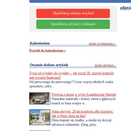
zdjeci
Opublikuj własny artykuł
Opublikuj artykuł z linkami
Kalendarium
dodaj wydarzenie »
Przejdź do kalendarium »
Ostatnio dodane artykuły
dodaj artykuł »
Życie od wypłaty do wypłaty – jak przed 30. przejąć kontrolę
nad swoimi finansami?
Od pierwszego do pierwszego? Coraz więcej młodych szuka
sposobów, żeby...
Wnętrza z duszą w stylu Scandinavian Warmth
Naturalne materiały i kolory ziemi o głębszych
tonach to baza wnętrz w...
Jedna decyzja, 20 lat komfortu albo kosztów.
Jak wybrać okna na lata?
Okna kupuje się rzadko, a skutki tej decyzji
odczuwa codziennie. Zimą, przy...