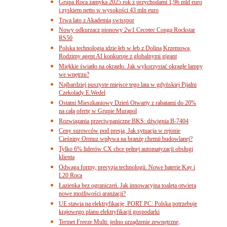
Grupa Roca zamyka 2025 rok z przychodami 1,96 mld euro
i zyskiem netto w wysokości 43 mln euro
Trwa lato z Akademią swisspor
Nowy odkurzacz pionowy 2w1 Cecotec Conga Rockstar
RS50
Polska technologia idzie łeb w łeb z Doliną Krzemową.
Rodzimy agent AI konkuruje z globalnymi gigant
Miękkie światło na okrągło. Jak wykorzystać okrągłe lampy
we wnętrzu?
Najbardziej puszyste miejsce tego lata w gdyńskiej Pijalni
Czekolady E.Wedel
Ostatni Mieszkaniowy Dzień Otwarty z rabatami do 20%
na całą ofertę w Grupie Murapol
Rozwiązania przeciwpaniczne BKS: dźwignia B-7404
Ceny surowców pod presją. Jak sytuacja w rejonie
Cieśniny Ormuz wpływa na branżę chemii budowlanej?
Tylko 6% liderów CX chce pełnej automatyzacji obsługi
klienta
Odwaga formy, precyzja technologii. Nowe baterie Kay i
L20 Roca
Łazienka bez ograniczeń. Jak innowacyjna toaleta otwiera
nowe możliwości aranżacji?
UE stawia na elektryfikację. PORT PC: Polska potrzebuje
krajowego planu elektryfikacji gospodarki
Termet Freeze Multi: jedno urządzenie zewnętrzne,