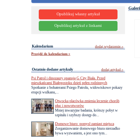
Galer
Opublikuj własny artykuł
Opublikuj artykuł z linkami
Kalendarium
dodaj wydarzenie »
Przejdź do kalendarium »
Ostatnio dodane artykuły
dodaj artykuł »
Psi Patrol i dinozaury opanują G City Biała. Przed
mieszkańcami Białegostoku dzień pełen rodzinnych
Spotkanie z bohaterami Psiego Patrolu, widowiskowe pokazy
erupcji wulkanu,...
Otwocka placówka zmienia leczenie chorób
płuc i nowotworów
Mniej inwazyjne badania, krótszy pobyt w
szpitalu i szybszy dostęp do...
Domowe biuro: pomysł zamiast miejsca
Zorganizowanie domowego biura nierzadko
bywa wyzwaniem, a jest ono tym...