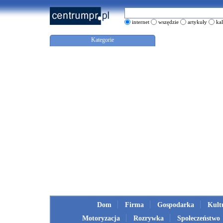
internet
wszędzie
artykuły
ka
Kategorie
Dom
Firma
Gospodarka
Kult
Motoryzacja
Rozrywka
Społeczeństwo