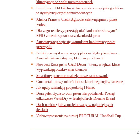
klimatyzacja w wielu pomieszczeniach
EuroFrance: Od lokalnego biznesu do europejskiego lidera
w dystrybucji części samochodowych
Klienci Prime w Credit Agricole załatwią sprawy przez
wideo
Dlaczego retailerzy przestają ufać kodom kreskowym?
RFID zmienia sposób zarządzania sklepem
Automatyzacja staje się warunkiem konkurencyjności
przemysłu
Polski przemysł coraz więcej płaci za błędy jakościowe.
Kontrola jakości staje się kluczowym element
Nowości Roca już w CAD Decor - twórz wnętrza, które
wyprzedzają oczekiwania klientów
Smartfony pancerne znalazły nowe zastosowania
Gun metal - nowy odcień industrialnej elegancji w łazience
Jak upały zmieniają gospodarkę i biznes
Dom pełen życia to dom pełen niespodzianek. Poznaj
odkurzacze Wet&Dry w letniej ofercie Dreame Brand
Dach perfekcyjnie zaprojektowany w najmniejszych
detalach
Video-zaproszenie na turniej PROCURAL Handball Cup
© 