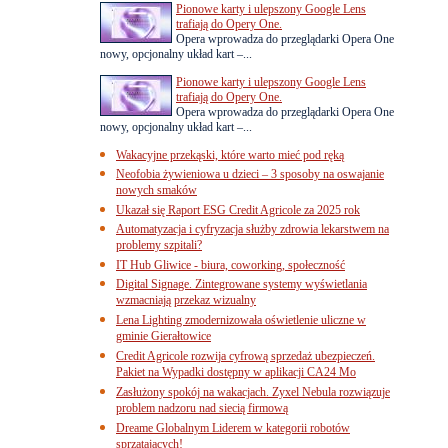
Pionowe karty i ulepszony Google Lens
trafiają do Opery One.
Opera wprowadza do przeglądarki Opera One
nowy, opcjonalny układ kart –...
Pionowe karty i ulepszony Google Lens
trafiają do Opery One.
Opera wprowadza do przeglądarki Opera One
nowy, opcjonalny układ kart –...
Wakacyjne przekąski, które warto mieć pod ręką
Neofobia żywieniowa u dzieci – 3 sposoby na oswajanie
nowych smaków
Ukazał się Raport ESG Credit Agricole za 2025 rok
Automatyzacja i cyfryzacja służby zdrowia lekarstwem na
problemy szpitali?
IT Hub Gliwice - biura, coworking, społeczność
Digital Signage. Zintegrowane systemy wyświetlania
wzmacniają przekaz wizualny
Lena Lighting zmodernizowała oświetlenie uliczne w
gminie Gierałtowice
Credit Agricole rozwija cyfrową sprzedaż ubezpieczeń.
Pakiet na Wypadki dostępny w aplikacji CA24 Mo
Zasłużony spokój na wakacjach. Zyxel Nebula rozwiązuje
problem nadzoru nad siecią firmową
Dreame Globalnym Liderem w kategorii robotów
sprzątających!