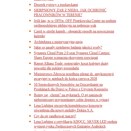
Deserek ryżowy z truskawkami
SIERPNIOWY ŻAR Z NIEBA. JAK OCHRONIĆ
PRACOWNIKÓW W TERENIE?
Jeśli lato, to w OFFie. OFF Piotrkowska Center na podium
ogólnopolskiego plebiscytu na najlepszą wak
Czerń w strefie kąpieli – elegancki sposób na nowoczesną
łazienkę
Architektura z motoryzacyjną pasją
Jakie są zasady rzetelnego badania jakości wody?
Synappx Cloud Print 2.0 oraz Synappx Cloud Capture.
Sharp Europe wzmacnia ekosystem rozwiązań
Raport Allianz Trade: potencjalny koszt kolejnej dużej
powodzi dla polskiej gospodarki
Ministerstwo Zdrowia przedłuża pilotaż ds. antykoncepcji
awaryjnej w aptekach do końca czerwca 2028
10 Sprawdzonych Sposobów na Oszczędzanie na
Produktach dla Dzieci w Polsce z Użyciem Kuponów
Boimy się „chemii” na etykietach. O tej naprawdę
niebezpiecznej przypominamy sobie dopiero w sytuacj
Lena Lighting stworzyła kompleksową koncepcję
oświetlenia dla nowej siedziby Dektra S.A.
Czy da się randkować inaczej?
Lena Lighting z certyfikacją ADQCC. SKVER LED spełnia
wymogi rynku Zjednoczonych Emiratów Arabskich