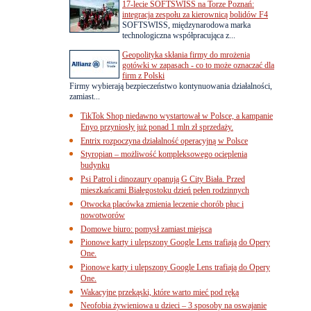
17-lecie SOFTSWISS na Torze Poznań:
integracja zespołu za kierownicą bolidów F4
SOFTSWISS, międzynarodowa marka
technologiczna współpracująca z...
Geopolityka skłania firmy do mrożenia
gotówki w zapasach - co to może oznaczać dla
firm z Polski
Firmy wybierają bezpieczeństwo kontynuowania działalności,
zamiast...
TikTok Shop niedawno wystartował w Polsce, a kampanie
Enyo przyniosły już ponad 1 mln zł sprzedaży.
Entrix rozpoczyna działalność operacyjną w Polsce
Styropian – możliwość kompleksowego ocieplenia
budynku
Psi Patrol i dinozaury opanują G City Biała. Przed
mieszkańcami Białegostoku dzień pełen rodzinnych
Otwocka placówka zmienia leczenie chorób płuc i
nowotworów
Domowe biuro: pomysł zamiast miejsca
Pionowe karty i ulepszony Google Lens trafiają do Opery
One.
Pionowe karty i ulepszony Google Lens trafiają do Opery
One.
Wakacyjne przekąski, które warto mieć pod ręką
Neofobia żywieniowa u dzieci – 3 sposoby na oswajanie