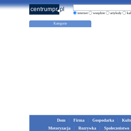
internet
wszędzie
artykuły
ka
Kategorie
Dom
Firma
Gospodarka
Kult
Motoryzacja
Rozrywka
Społeczeństwo