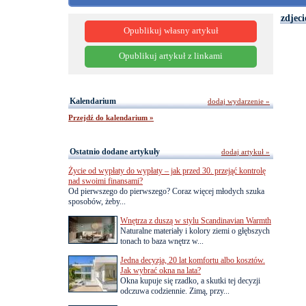
zdjeci
Opublikuj własny artykuł
Opublikuj artykuł z linkami
Kalendarium
dodaj wydarzenie »
Przejdź do kalendarium »
Ostatnio dodane artykuły
dodaj artykuł »
Życie od wypłaty do wypłaty – jak przed 30. przejąć kontrolę
nad swoimi finansami?
Od pierwszego do pierwszego? Coraz więcej młodych szuka
sposobów, żeby...
Wnętrza z duszą w stylu Scandinavian Warmth
Naturalne materiały i kolory ziemi o głębszych
tonach to baza wnętrz w...
Jedna decyzja, 20 lat komfortu albo kosztów.
Jak wybrać okna na lata?
Okna kupuje się rzadko, a skutki tej decyzji
odczuwa codziennie. Zimą, przy...