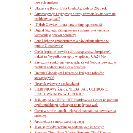
nowych smaków
Ukazał się Raport ESG Credit Agricole za 2025 rok
Automatyzacja i cyfryzacja służby zdrowia lekarstwem na
problemy szpitali?
IT Hub Gliwice - biura, coworking, społeczność
Digital Signage. Zintegrowane systemy wyświetlania
wzmacniają przekaz wizualny
Lena Lighting zmodernizowała oświetlenie uliczne w
gminie Gierałtowice
Credit Agricole rozwija cyfrową sprzedaż ubezpieczeń.
Pakiet na Wypadki dostępny w aplikacji CA24 Mo
Zasłużony spokój na wakacjach. Zyxel Nebula rozwiązuje
problem nadzoru nad siecią firmową
Dreame Globalnym Liderem w kategorii robotów
sprzątających!
Deserek ryżowy z truskawkami
SIERPNIOWY ŻAR Z NIEBA. JAK OCHRONIĆ
PRACOWNIKÓW W TERENIE?
Jeśli lato, to w OFFie. OFF Piotrkowska Center na podium
ogólnopolskiego plebiscytu na najlepszą wak
Czerń w strefie kąpieli – elegancki sposób na nowoczesną
łazienkę
Architektura z motoryzacyjną pasją
Jakie są zasady rzetelnego badania jakości wody?
Synappx Cloud Print 2.0 oraz Synappx Cloud Capture.