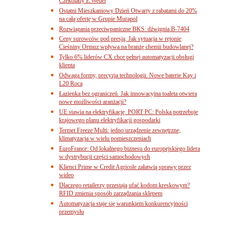
Czekolady E.Wedel
Ostatni Mieszkaniowy Dzień Otwarty z rabatami do 20%
na całą ofertę w Grupie Murapol
Rozwiązania przeciwpaniczne BKS: dźwignia B-7404
Ceny surowców pod presją. Jak sytuacja w rejonie
Cieśniny Ormuz wpływa na branżę chemii budowlanej?
Tylko 6% liderów CX chce pełnej automatyzacji obsługi
klienta
Odwaga formy, precyzja technologii. Nowe baterie Kay i
L20 Roca
Łazienka bez ograniczeń. Jak innowacyjna toaleta otwiera
nowe możliwości aranżacji?
UE stawia na elektryfikację. PORT PC: Polska potrzebuje
krajowego planu elektryfikacji gospodarki
Termet Freeze Multi: jedno urządzenie zewnętrzne,
klimatyzacja w wielu pomieszczeniach
EuroFrance: Od lokalnego biznesu do europejskiego lidera
w dystrybucji części samochodowych
Klienci Prime w Credit Agricole załatwią sprawy przez
wideo
Dlaczego retailerzy przestają ufać kodom kreskowym?
RFID zmienia sposób zarządzania sklepem
Automatyzacja staje się warunkiem konkurencyjności
przemysłu