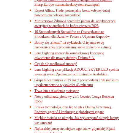
Sharp Europe wzmacnia ekosystem rozwiązań
Raport Allianz Trade: potencjalny koszt kolejnej dużej
powodzi dla polskiej gospodarki
Ministerstwo Zdrowia przedłuża pilotaż ds. antykoncepcji
awaryjnej w aptekach do końca czerwca 2028
10 Sprawdzonych Sposobów na Oszczędzanie na
Produktach dla Dzieci w Polsce z Użyciem Kuponów
Boimy się „chemii” na etykietach. O tej naprawdę
niebezpiecznej przypominamy sobie dopiero w sytuacj
Lena Lighting stworzyła kompleksową koncepcję
oświetlenia dla nowej siedziby Dektra S.A.
Czy da się randkować inaczej?
Lena Lighting z certyfikacją ADQCC. SKVER LED spełnia
wymogi rynku Zjednoczonych Emiratów Arabskich
Grupa Roca zamyka 2025 rok z przychodami 1,96 mld euro
i zyskiem netto w wysokości 43 mln euro
Trwa lato z Akademią swisspor
Nowy odkurzacz pionowy 2w1 Cecotec Conga Rockstar
RS50
Polska technologia idzie łeb w łeb z Doliną Krzemową.
Rodzimy agent AI konkuruje z globalnymi gigant
Miękkie światło na okrągło. Jak wykorzystać okrągłe lampy
we wnętrzu?
Najbardziej puszyste miejsce tego lata w gdyńskiej Pijalni