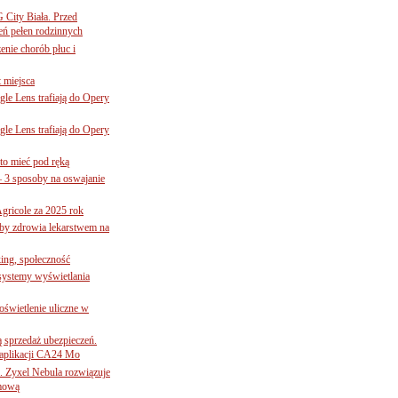
G City Biała. Przed
eń pełen rodzinnych
nie chorób płuc i
 miejsca
le Lens trafiają do Opery
le Lens trafiają do Opery
to mieć pod ręką
– 3 sposoby na oswajanie
gricole za 2025 rok
żby zdrowia lekarstwem na
ing, społeczność
 systemy wyświetlania
świetlenie uliczne w
ą sprzedaż ubezpieczeń.
 aplikacji CA24 Mo
. Zyxel Nebula rozwiązuje
rmową