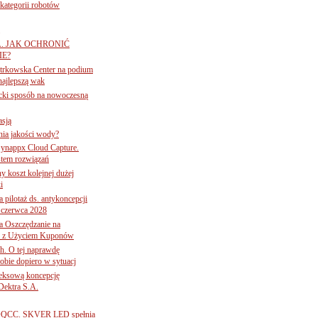
ategorii robotów
A. JAK OCHRONIĆ
E?
iotrkowska Center na podium
najlepszą wak
ancki sposób na nowoczesną
asją
ania jakości wody?
Synappx Cloud Capture.
tem rozwiązań
ny koszt kolejnej dużej
i
 pilotaż ds. antykoncepcji
 czerwca 2028
 Oszczędzanie na
ce z Użyciem Kuponów
ch. O tej naprawdę
obie dopiero w sytuacj
leksową koncepcję
 Dektra S.A.
ą ADQCC. SKVER LED spełnia