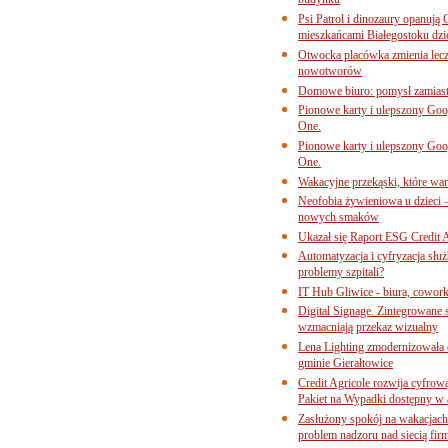
budynku
Psi Patrol i dinozaury opanują 
mieszkańcami Białegostoku dzi
Otwocka placówka zmienia lecze
nowotworów
Domowe biuro: pomysł zamiast
Pionowe karty i ulepszony Goog
One.
Pionowe karty i ulepszony Goog
One.
Wakacyjne przekąski, które war
Neofobia żywieniowa u dzieci 
nowych smaków
Ukazał się Raport ESG Credit A
Automatyzacja i cyfryzacja słu
problemy szpitali?
IT Hub Gliwice - biura, cowork
Digital Signage. Zintegrowane
wzmacniają przekaz wizualny
Lena Lighting zmodernizowała o
gminie Gierałtowice
Credit Agricole rozwija cyfrow
Pakiet na Wypadki dostępny w
Zasłużony spokój na wakacjach
problem nadzoru nad siecią fi