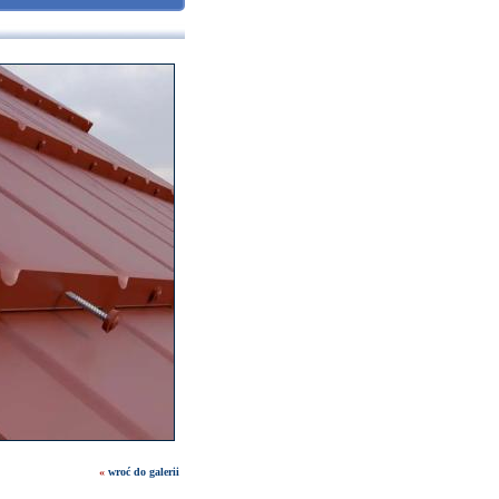
«
wroć do galerii