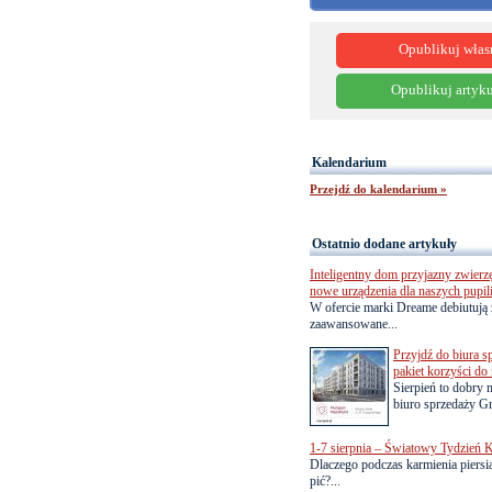
Opublikuj włas
Opublikuj artyku
Kalendarium
Przejdź do kalendarium »
Ostatnio dodane artykuły
Inteligentny dom przyjazny zwierz
nowe urządzenia dla naszych pupil
W ofercie marki Dreame debiutują 
zaawansowane...
Przyjdź do biura s
pakiet korzyści d
Sierpień to dobry
biuro sprzedaży Gr
1-7 sierpnia – Światowy Tydzień K
Dlaczego podczas karmienia piersią
pić?...