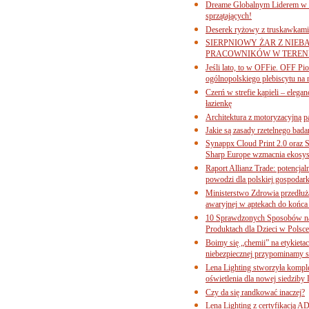
Dreame Globalnym Liderem w k
sprzątających!
Deserek ryżowy z truskawkami
SIERPNIOWY ŻAR Z NIEB
PRACOWNIKÓW W TERENI
Jeśli lato, to w OFFie. OFF P
ogólnopolskiego plebiscytu na 
Czerń w strefie kąpieli – eleg
łazienkę
Architektura z motoryzacyjną p
Jakie są zasady rzetelnego bad
Synappx Cloud Print 2.0 oraz 
Sharp Europe wzmacnia ekosys
Raport Allianz Trade: potencjal
powodzi dla polskiej gospodark
Ministerstwo Zdrowia przedłuża
awaryjnej w aptekach do końca
10 Sprawdzonych Sposobów na
Produktach dla Dzieci w Pols
Boimy się „chemii” na etykieta
niebezpiecznej przypominamy s
Lena Lighting stworzyła komp
oświetlenia dla nowej siedziby
Czy da się randkować inaczej?
Lena Lighting z certyfikacj