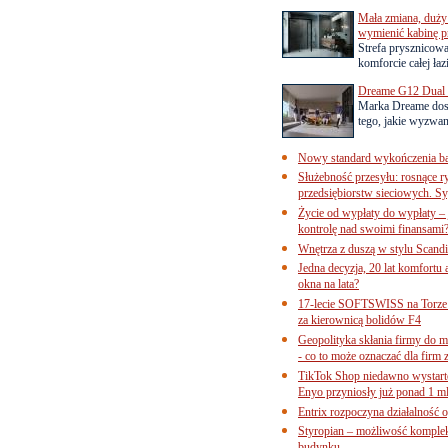
Mała zmiana, duży 
wymienić kabinę p
Strefa prysznicow
komforcie całej łaz
Dreame G12 Dual z
Marka Dreame dosk
tego, jakie wyzwani
Nowy standard wykończenia ba
Służebność przesyłu: rosnące r
przedsiębiorstw sieciowych. Sy
Życie od wypłaty do wypłaty – 
kontrolę nad swoimi finansami
Wnętrza z duszą w stylu Scand
Jedna decyzja, 20 lat komfortu
okna na lata?
17-lecie SOFTSWISS na Torze P
za kierownicą bolidów F4
Geopolityka skłania firmy do 
- co to może oznaczać dla firm 
TikTok Shop niedawno wystart
Enyo przyniosły już ponad 1 ml
Entrix rozpoczyna działalność 
Styropian – możliwość komple