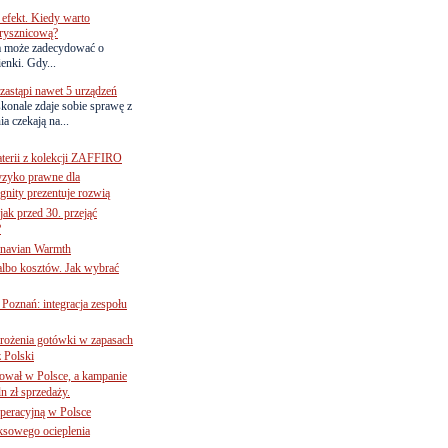
efekt. Kiedy warto
rysznicową?
a może zadecydować o
ienki. Gdy...
astąpi nawet 5 urządzeń
onale zdaje sobie sprawę z
a czekają na...
terii z kolekcji ZAFFIRO
yzyko prawne dla
gnity prezentuje rozwią
jak przed 30. przejąć
?
inavian Warmth
 albo kosztów. Jak wybrać
oznań: integracja zespołu
mrożenia gotówki w zapasach
z Polski
ował w Polsce, a kampanie
n zł sprzedaży.
operacyjną w Polsce
ksowego ocieplenia