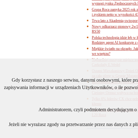
wymogi rynku Zjednoczonych 
Grupa Roca zamyka 2025 rok z
i zyskiem netto w wysokości 4
Trwa lato z Akademią swisspor
Nowy odkurzacz pionowy 2w1 
RS50
Polska technologia idzie łeb w
Rodzimy agent AI konkuruje z 
Miękkie światło na okrągło. Ja
we wnętrzu?
Najbardziej puszyste miejsce te
Czekolady E.Wedel
Ostatni Mieszkaniowy Dzień O
na całą ofertę w Grupie Murapo
Gdy korzystasz z naszego serwisu, danymi osobowymi, które p
Rozwiązania przeciwpaniczne 
zapisywania informacji w urządzeniach Użytkowników, o ile pozwol
Ceny surowców pod presją. Jak 
Cieśniny Ormuz wpływa na bra
Tylko 6% liderów CX chce pełne
klienta
Administratorem, czyli podmiotem decydującym o t
Odwaga formy, precyzja technol
L20 Roca
Jeżeli nie wyrażasz zgody na przetwarzanie przez nas danych z p