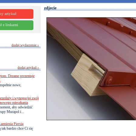
zdjecie
ny artykuł
ł z linkami
dodaj wydarzenie »
dodaj artykuł »
ętom. Dreame prezentuje
i
zupełnie nowe,
przedaży i wynegocjuj swój
o nowego mieszkania
 moment, aby odwiedzić
upy Murapol i...
armienia Piersią
 tak bardzo chce Ci się