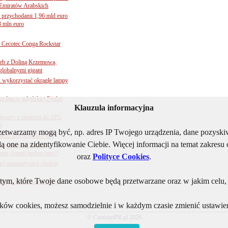
Emiratów Arabskich
 przychodami 1,96 mld euro
3 mln euro
Cecotec Conga Rockstar
 łeb z Doliną Krzemową.
globalnymi gigant
k wykorzystać okrągłe lampy
go lata w gdyńskiej Pijalni
Klauzula informacyjna
twarty z rabatami do 20%
l
rzetwarzamy mogą być, np. adres IP Twojego urządzenia, dane pozys
BKS: dźwignia B-7404
ą one na zidentyfikowanie Ciebie. Więcej informacji na temat zakres
sytuacja w rejonie
nżę chemii budowlanej?
oraz
Polityce Cookies
.
j automatyzacji obsługi
ym, które Twoje dane osobowe będą przetwarzane oraz w jakim celu, i
ogii. Nowe baterie Kay i
lików cookies, możesz samodzielnie i w każdym czasie zmienić ustawien
© CentrumPR.pl 2026