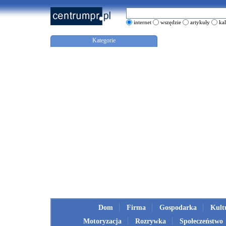
internet
wszędzie
artykuły
ka
Kategorie
Dom
Firma
Gospodarka
Kult
Motoryzacja
Rozrywka
Społeczeństwo