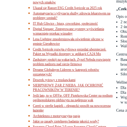
muzyka
nowych smaków
Ukazał się Raport ESG Credit Agricole za 2025 rok
„Czek
Automatyzacja i cyfryzacja służby zdrowia lekarstwem na
Opis o
problemy szpitali?
2 n
IT Hub Gliwice - biura, coworking, społeczność
2 ś
Digital Signage. Zintegrowane systemy wyświetlania
Obi
wzmacniają przekaz wizualny
Rom
Lena Lighting zmodernizowała oświetlenie uliczne w
Sło
gminie Gierałtowice
Wal
Credit Agricole rozwija cyfrową sprzedaż ubezpieczeń.
Pakiet na Wypadki dostępny w aplikacji CA24 Mo
Centru
Bas
Zasłużony spokój na wakacjach. Zyxel Nebula rozwiązuje
problem nadzoru nad siecią firmową
brod
aro
Dreame Globalnym Liderem w kategorii robotów
Sił
sprzątających!
Deserek ryżowy z truskawkami
Welln
SIERPNIOWY ŻAR Z NIEBA. JAK OCHRONIĆ
Dla
PRACOWNIKÓW W TERENIE?
Dla
Jeśli lato, to w OFFie. OFF Piotrkowska Center na podium
Wsp
ogólnopolskiego plebiscytu na najlepszą wak
w s
Czerń w strefie kąpieli – elegancki sposób na nowoczesną
Cena 
łazienkę
Architektura z motoryzacyjną pasją
Jakie są zasady rzetelnego badania jakości wody?
Synappx Cloud Print 2.0 oraz Synappx Cloud Capture.