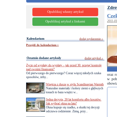
Zdrow
Opublikuj własny artykuł
Cze
2011-0
Opublikuj artykuł z linkami
Kalendarium
dodaj wydarzenie »
Przejdź do kalendarium »
Ostatnio dodane artykuły
dodaj artykuł »
Życie od wypłaty do wypłaty – jak przed 30. przejąć kontrolę
nad swoimi finansami?
Od pierwszego do pierwszego? Coraz więcej młodych szuka
oraz r
sposobów, żeby...
w pob
obowi
Wnętrza z duszą w stylu Scandinavian Warmth
Naturalne materiały i kolory ziemi o głębszych
tonach to baza wnętrz w...
Jedna decyzja, 20 lat komfortu albo kosztów.
Jak wybrać okna na lata?
Okna kupuje się rzadko, a skutki tej decyzji
odczuwa codziennie. Zimą, przy...