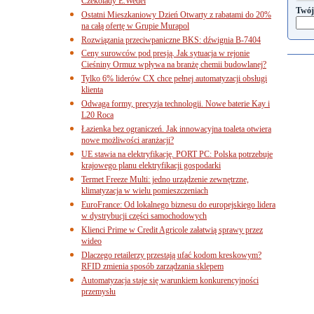
Czekolady E.Wedel
Twój
Ostatni Mieszkaniowy Dzień Otwarty z rabatami do 20%
na całą ofertę w Grupie Murapol
Rozwiązania przeciwpaniczne BKS: dźwignia B-7404
Ceny surowców pod presją. Jak sytuacja w rejonie
Cieśniny Ormuz wpływa na branżę chemii budowlanej?
Tylko 6% liderów CX chce pełnej automatyzacji obsługi
klienta
Odwaga formy, precyzja technologii. Nowe baterie Kay i
L20 Roca
Łazienka bez ograniczeń. Jak innowacyjna toaleta otwiera
nowe możliwości aranżacji?
UE stawia na elektryfikację. PORT PC: Polska potrzebuje
krajowego planu elektryfikacji gospodarki
Termet Freeze Multi: jedno urządzenie zewnętrzne,
klimatyzacja w wielu pomieszczeniach
EuroFrance: Od lokalnego biznesu do europejskiego lidera
w dystrybucji części samochodowych
Klienci Prime w Credit Agricole załatwią sprawy przez
wideo
Dlaczego retailerzy przestają ufać kodom kreskowym?
RFID zmienia sposób zarządzania sklepem
Automatyzacja staje się warunkiem konkurencyjności
przemysłu