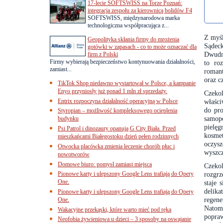
17-lecie SOFTSWISS na Torze Poznań:
integracja zespołu za kierownicą bolidów F4
SOFTSWISS, międzynarodowa marka
technologiczna współpracująca z...
Z myś
Geopolityka skłania firmy do mrożenia
Sądec
gotówki w zapasach - co to może oznaczać dla
Dwudni
firm z Polski
Firmy wybierają bezpieczeństwo kontynuowania działalności,
to ro
zamiast...
romant
oraz c
TikTok Shop niedawno wystartował w Polsce, a kampanie
Enyo przyniosły już ponad 1 mln zł sprzedaży.
Czeko
Entrix rozpoczyna działalność operacyjną w Polsce
właśc
do pro
Styropian – możliwość kompleksowego ocieplenia
samopo
budynku
pielę
Psi Patrol i dinozaury opanują G City Biała. Przed
kosme
mieszkańcami Białegostoku dzień pełen rodzinnych
oczysz
Otwocka placówka zmienia leczenie chorób płuc i
wyszcz
nowotworów
Domowe biuro: pomysł zamiast miejsca
Czeko
Pionowe karty i ulepszony Google Lens trafiają do Opery
rozgrz
One.
staje 
delika
Pionowe karty i ulepszony Google Lens trafiają do Opery
regene
One.
Natomi
Wakacyjne przekąski, które warto mieć pod ręką
popra
Neofobia żywieniowa u dzieci – 3 sposoby na oswajanie