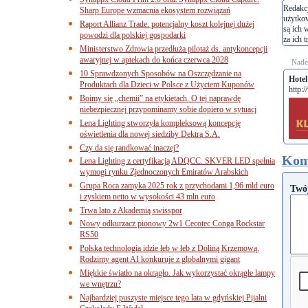
Redakcj
Sharp Europe wzmacnia ekosystem rozwiązań
użytko
Raport Allianz Trade: potencjalny koszt kolejnej dużej
są ich 
powodzi dla polskiej gospodarki
za ich t
Ministerstwo Zdrowia przedłuża pilotaż ds. antykoncepcji
awaryjnej w aptekach do końca czerwca 2028
Nades
10 Sprawdzonych Sposobów na Oszczędzanie na
Hote
Produktach dla Dzieci w Polsce z Użyciem Kuponów
http:
Boimy się „chemii” na etykietach. O tej naprawdę
niebezpiecznej przypominamy sobie dopiero w sytuacj
Lena Lighting stworzyła kompleksową koncepcję
oświetlenia dla nowej siedziby Dektra S.A.
Czy da się randkować inaczej?
Kom
Lena Lighting z certyfikacją ADQCC. SKVER LED spełnia
wymogi rynku Zjednoczonych Emiratów Arabskich
Grupa Roca zamyka 2025 rok z przychodami 1,96 mld euro
Twó
i zyskiem netto w wysokości 43 mln euro
Trwa lato z Akademią swisspor
Nowy odkurzacz pionowy 2w1 Cecotec Conga Rockstar
RS50
Polska technologia idzie łeb w łeb z Doliną Krzemową.
Rodzimy agent AI konkuruje z globalnymi gigant
Miękkie światło na okrągło. Jak wykorzystać okrągłe lampy
we wnętrzu?
Najbardziej puszyste miejsce tego lata w gdyńskiej Pijalni