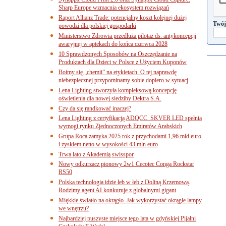
Sharp Europe wzmacnia ekosystem rozwiązań
Raport Allianz Trade: potencjalny koszt kolejnej dużej
Twój
powodzi dla polskiej gospodarki
Ministerstwo Zdrowia przedłuża pilotaż ds. antykoncepcji
awaryjnej w aptekach do końca czerwca 2028
10 Sprawdzonych Sposobów na Oszczędzanie na
Produktach dla Dzieci w Polsce z Użyciem Kuponów
Boimy się „chemii” na etykietach. O tej naprawdę
niebezpiecznej przypominamy sobie dopiero w sytuacj
Lena Lighting stworzyła kompleksową koncepcję
oświetlenia dla nowej siedziby Dektra S.A.
Czy da się randkować inaczej?
Lena Lighting z certyfikacją ADQCC. SKVER LED spełnia
wymogi rynku Zjednoczonych Emiratów Arabskich
Grupa Roca zamyka 2025 rok z przychodami 1,96 mld euro
i zyskiem netto w wysokości 43 mln euro
Trwa lato z Akademią swisspor
Nowy odkurzacz pionowy 2w1 Cecotec Conga Rockstar
RS50
Polska technologia idzie łeb w łeb z Doliną Krzemową.
Rodzimy agent AI konkuruje z globalnymi gigant
Miękkie światło na okrągło. Jak wykorzystać okrągłe lampy
we wnętrzu?
Najbardziej puszyste miejsce tego lata w gdyńskiej Pijalni