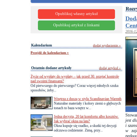
Rozr
Opublikuj własny artykuł
Doda
Cen
Opublikuj artykuł z linkami
2016-1
Kalendarium
dodaj wydarzenie »
Przejdź do kalendarium »
Ostatnio dodane artykuły
dodaj artykuł »
Życie od wypłaty do wypłaty – jak przed 30. przejąć kontrolę
nad swoimi finansami?
Od pierwszego do pierwszego? Coraz więcej młodych szuka
sposobów, żeby...
Wnętrza z duszą w stylu Scandinavian Warmth
Naturalne materiały i kolory ziemi o głębszych
tonach to baza wnętrz w...
Stowa
Jedna decyzja, 20 lat komfortu albo kosztów.
jest d
Jak wybrać okna na lata?
i szan
Okna kupuje się rzadko, a skutki tej decyzji
odczuwa codziennie. Zimą, przy...
w zaj
pedago