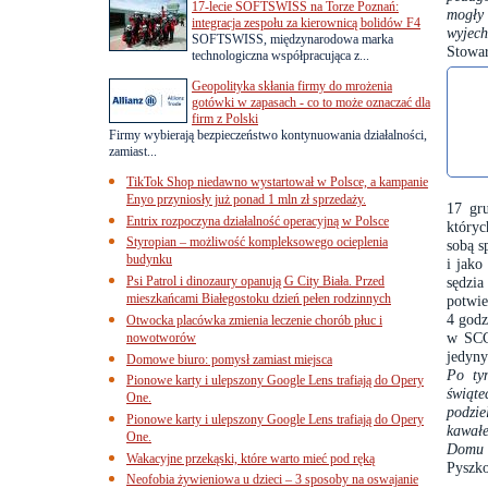
17-lecie SOFTSWISS na Torze Poznań:
mogły
integracja zespołu za kierownicą bolidów F4
wyjech
SOFTSWISS, międzynarodowa marka
Stowar
technologiczna współpracująca z...
Geopolityka skłania firmy do mrożenia
gotówki w zapasach - co to może oznaczać dla
firm z Polski
Firmy wybierają bezpieczeństwo kontynuowania działalności,
zamiast...
TikTok Shop niedawno wystartował w Polsce, a kampanie
Enyo przyniosły już ponad 1 mln zł sprzedaży.
17 gru
Entrix rozpoczyna działalność operacyjną w Polsce
któryc
Styropian – możliwość kompleksowego ocieplenia
sobą s
budynku
i jako
Psi Patrol i dinozaury opanują G City Biała. Przed
sędzi
mieszkańcami Białegostoku dzień pełen rodzinnych
potwie
4 godz
Otwocka placówka zmienia leczenie chorób płuc i
w SCC 
nowotworów
jedyn
Domowe biuro: pomysł zamiast miejsca
Po tym
Pionowe karty i ulepszony Google Lens trafiają do Opery
świąte
One.
podzi
Pionowe karty i ulepszony Google Lens trafiają do Opery
kaw
ał
One.
Domu 
Wakacyjne przekąski, które warto mieć pod ręką
Pyszko
Neofobia żywieniowa u dzieci – 3 sposoby na oswajanie