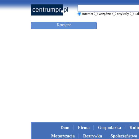
internet
wszędzie
artykuły
ka
Kategorie
Dom
Firma
Gospodarka
Kult
Motoryzacja
Rozrywka
Społeczeństwo