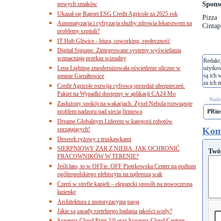
Sponso
nowych smaków
Ukazał się Raport ESG Credit Agricole za 2025 rok
Pizza
Automatyzacja i cyfryzacja służby zdrowia lekarstwem na
Cintap
problemy szpitali?
IT Hub Gliwice - biura, coworking, społeczność
Digital Signage. Zintegrowane systemy wyświetlania
wzmacniają przekaz wizualny
Redakcj
Lena Lighting zmodernizowała oświetlenie uliczne w
użytko
są ich 
gminie Gierałtowice
za ich t
Credit Agricole rozwija cyfrową sprzedaż ubezpieczeń.
Pakiet na Wypadki dostępny w aplikacji CA24 Mo
Nades
Zasłużony spokój na wakacjach. Zyxel Nebula rozwiązuje
problem nadzoru nad siecią firmową
PRins
Dreame Globalnym Liderem w kategorii robotów
Kom
sprzątających!
Deserek ryżowy z truskawkami
SIERPNIOWY ŻAR Z NIEBA. JAK OCHRONIĆ
Twó
PRACOWNIKÓW W TERENIE?
Jeśli lato, to w OFFie. OFF Piotrkowska Center na podium
ogólnopolskiego plebiscytu na najlepszą wak
Czerń w strefie kąpieli – elegancki sposób na nowoczesną
łazienkę
Architektura z motoryzacyjną pasją
Jakie są zasady rzetelnego badania jakości wody?
Synappx Cloud Print 2.0 oraz Synappx Cloud Capture.