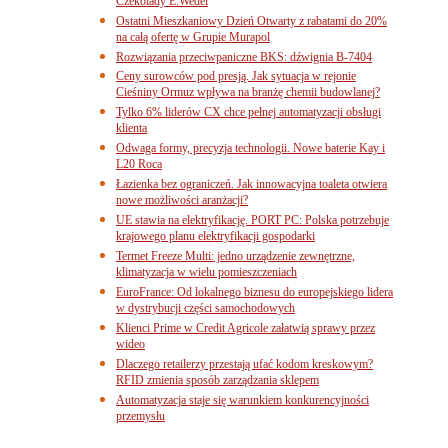
Czekolady E.Wedel
Ostatni Mieszkaniowy Dzień Otwarty z rabatami do 20%
na całą ofertę w Grupie Murapol
Rozwiązania przeciwpaniczne BKS: dźwignia B-7404
Ceny surowców pod presją. Jak sytuacja w rejonie
Cieśniny Ormuz wpływa na branżę chemii budowlanej?
Tylko 6% liderów CX chce pełnej automatyzacji obsługi
klienta
Odwaga formy, precyzja technologii. Nowe baterie Kay i
L20 Roca
Łazienka bez ograniczeń. Jak innowacyjna toaleta otwiera
nowe możliwości aranżacji?
UE stawia na elektryfikację. PORT PC: Polska potrzebuje
krajowego planu elektryfikacji gospodarki
Termet Freeze Multi: jedno urządzenie zewnętrzne,
klimatyzacja w wielu pomieszczeniach
EuroFrance: Od lokalnego biznesu do europejskiego lidera
w dystrybucji części samochodowych
Klienci Prime w Credit Agricole załatwią sprawy przez
wideo
Dlaczego retailerzy przestają ufać kodom kreskowym?
RFID zmienia sposób zarządzania sklepem
Automatyzacja staje się warunkiem konkurencyjności
przemysłu