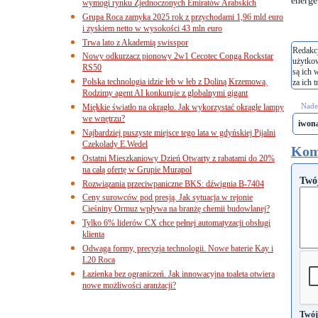
energe
wymogi rynku Zjednoczonych Emiratów Arabskich
Grupa Roca zamyka 2025 rok z przychodami 1,96 mld euro
i zyskiem netto w wysokości 43 mln euro
Trwa lato z Akademią swisspor
Redakcj
Nowy odkurzacz pionowy 2w1 Cecotec Conga Rockstar
użytko
RS50
są ich 
Polska technologia idzie łeb w łeb z Doliną Krzemową.
za ich t
Rodzimy agent AI konkuruje z globalnymi gigant
Nades
Miękkie światło na okrągło. Jak wykorzystać okrągłe lampy
we wnętrzu?
iwon
Najbardziej puszyste miejsce tego lata w gdyńskiej Pijalni
Czekolady E.Wedel
Kom
Ostatni Mieszkaniowy Dzień Otwarty z rabatami do 20%
na całą ofertę w Grupie Murapol
Twó
Rozwiązania przeciwpaniczne BKS: dźwignia B-7404
Ceny surowców pod presją. Jak sytuacja w rejonie
Cieśniny Ormuz wpływa na branżę chemii budowlanej?
Tylko 6% liderów CX chce pełnej automatyzacji obsługi
klienta
Odwaga formy, precyzja technologii. Nowe baterie Kay i
L20 Roca
Łazienka bez ograniczeń. Jak innowacyjna toaleta otwiera
nowe możliwości aranżacji?
Twój