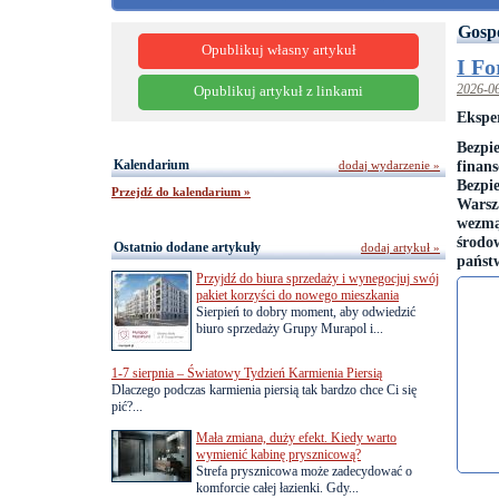
Gosp
Opublikuj własny artykuł
I Fo
2026-0
Opublikuj artykuł z linkami
Eksper
Bezpi
Kalendarium
finan
dodaj wydarzenie »
Bezpi
Przejdź do kalendarium »
Warsz
wezmą
środo
Ostatnio dodane artykuły
dodaj artykuł »
państ
Przyjdź do biura sprzedaży i wynegocjuj swój
pakiet korzyści do nowego mieszkania
Sierpień to dobry moment, aby odwiedzić
biuro sprzedaży Grupy Murapol i...
1-7 sierpnia – Światowy Tydzień Karmienia Piersią
Dlaczego podczas karmienia piersią tak bardzo chce Ci się
pić?...
Mała zmiana, duży efekt. Kiedy warto
wymienić kabinę prysznicową?
Strefa prysznicowa może zadecydować o
komforcie całej łazienki. Gdy...