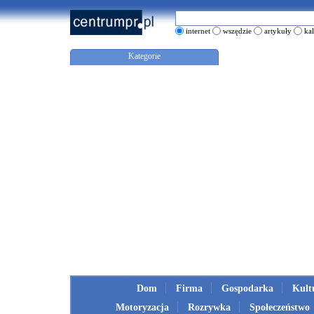
internet
wszędzie
artykuły
ka
Kategorie
Dom
Firma
Gospodarka
Kult
Motoryzacja
Rozrywka
Społeczeństwo