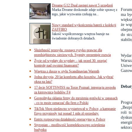
Dreame G12 Dual zastąpi nawet 5 urządzeń
Forum
Marka Dreame doskonale zdaje sobie sprawę z
tego, jakie wyzwania czekają na...
ma być
większ
że wsp
Nowy standard wykończenia baterii z kolekcji
obejmu
ZAFFIRO
Jakość współczesnego wnętrza bazuje na
do st
świadomie dobranych detalach.
stabil
Służebność przesyłu: rosnące ryzyko prawne dla
przedsiębiorstw sieciowych. Sygnity prezentuje rozwią
Wydar
Warsza
Życie od wypłaty do wypłaty – jak przed 30. przejąć
Uniwe
kontrolę nad swoimi finansami?
Gazow
Wnętrza z duszą w stylu Scandinavian Warmth
Jedna decyzja, 20 lat komfortu albo kosztów. Jak wybrać
okna na lata?
Debat
17-lecie SOFTSWISS na Torze Poznań: integracja zespołu
za kierownicą bolidów F4
Geopolityka skłania firmy do mrożenia gotówki w zapasach
Progra
- co to może oznaczać dla firm z Polski
„Bezpi
TikTok Shop niedawno wystartował w Polsce, a kampanie
roli t
Enyo przyniosły już ponad 1 mln zł sprzedaży.
dyskus
Entrix rozpoczyna działalność operacyjną w Polsce
energi
Styropian – możliwość kompleksowego ocieplenia
sektor
budynku