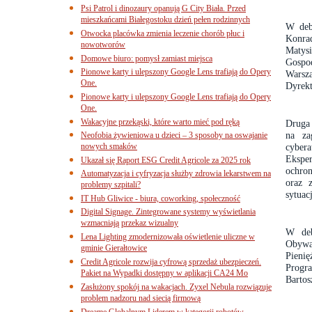
Psi Patrol i dinozaury opanują G City Biała. Przed
mieszkańcami Białegostoku dzień pełen rodzinnych
W deb
Otwocka placówka zmienia leczenie chorób płuc i
Konra
nowotworów
Matys
Domowe biuro: pomysł zamiast miejsca
Gospo
Pionowe karty i ulepszony Google Lens trafiają do Opery
Warsz
One.
Dyrekt
Pionowe karty i ulepszony Google Lens trafiają do Opery
One.
Wakacyjne przekąski, które warto mieć pod ręką
Druga 
na za
Neofobia żywieniowa u dzieci – 3 sposoby na oswajanie
nowych smaków
cybera
Ekspe
Ukazał się Raport ESG Credit Agricole za 2025 rok
ochron
Automatyzacja i cyfryzacja służby zdrowia lekarstwem na
oraz 
problemy szpitali?
sytuac
IT Hub Gliwice - biura, coworking, społeczność
Digital Signage. Zintegrowane systemy wyświetlania
wzmacniają przekaz wizualny
W deb
Lena Lighting zmodernizowała oświetlenie uliczne w
Obywa
gminie Gierałtowice
Pienię
Credit Agricole rozwija cyfrową sprzedaż ubezpieczeń.
Progr
Pakiet na Wypadki dostępny w aplikacji CA24 Mo
Bartos
Zasłużony spokój na wakacjach. Zyxel Nebula rozwiązuje
problem nadzoru nad siecią firmową
Dreame Globalnym Liderem w kategorii robotów