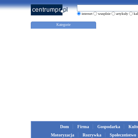
internet
wszędzie
artykuły
ka
Kategorie
Dom
Firma
Gospodarka
Kult
Motoryzacja
Rozrywka
Społeczeństwo