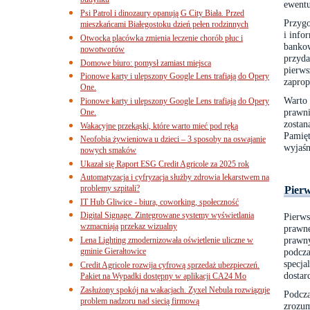
budynku
ewentu
Psi Patrol i dinozaury opanują G City Biała. Przed
Przygo
mieszkańcami Białegostoku dzień pełen rodzinnych
i info
Otwocka placówka zmienia leczenie chorób płuc i
banko
nowotworów
przyda
Domowe biuro: pomysł zamiast miejsca
pierw
Pionowe karty i ulepszony Google Lens trafiają do Opery
zaprop
One.
Warto
Pionowe karty i ulepszony Google Lens trafiają do Opery
prawni
One.
zosta
Wakacyjne przekąski, które warto mieć pod ręką
Pamięt
Neofobia żywieniowa u dzieci – 3 sposoby na oswajanie
wyjaśn
nowych smaków
Ukazał się Raport ESG Credit Agricole za 2025 rok
Automatyzacja i cyfryzacja służby zdrowia lekarstwem na
problemy szpitali?
Pierw
IT Hub Gliwice - biura, coworking, społeczność
Digital Signage. Zintegrowane systemy wyświetlania
Pierws
wzmacniają przekaz wizualny
prawne
prawn
Lena Lighting zmodernizowała oświetlenie uliczne w
gminie Gierałtowice
podcz
specj
Credit Agricole rozwija cyfrową sprzedaż ubezpieczeń.
dosta
Pakiet na Wypadki dostępny w aplikacji CA24 Mo
Zasłużony spokój na wakacjach. Zyxel Nebula rozwiązuje
Podcza
problem nadzoru nad siecią firmową
zrozu