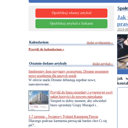
Społe
Opublikuj własny artykuł
Jak 
pra
Opublikuj artykuł z linkami
2024-0
Kalendarium
dodaj wydarzenie »
Przejdź do kalendarium »
Ostatnio dodane artykuły
dodaj artykuł »
Inteligentny dom przyjazny zwierzętom. Dreame prezentuje
nowe urządzenia dla naszych pupili
jak w
W ofercie marki Dreame debiutują zupełnie nowe,
konta
zaawansowane...
Przyjdź do biura sprzedaży i wynegocjuj swój
pakiet korzyści do nowego mieszkania
Sierpień to dobry moment, aby odwiedzić
biuro sprzedaży Grupy Murapol i...
1-7 sierpnia – Światowy Tydzień Karmienia Piersią
Dlaczego podczas karmienia piersią tak bardzo chce Ci się
pić?...