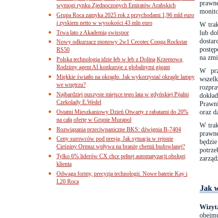
prawne
wymogi rynku Zjednoczonych Emiratów Arabskich
monito
Grupa Roca zamyka 2025 rok z przychodami 1,96 mld euro
i zyskiem netto w wysokości 43 mln euro
W trak
lub do
Trwa lato z Akademią swisspor
dosta
Nowy odkurzacz pionowy 2w1 Cecotec Conga Rockstar
postęp
RS50
na zmi
Polska technologia idzie łeb w łeb z Doliną Krzemową.
Rodzimy agent AI konkuruje z globalnymi gigant
W prz
Miękkie światło na okrągło. Jak wykorzystać okrągłe lampy
wszel
we wnętrzu?
rozpra
Najbardziej puszyste miejsce tego lata w gdyńskiej Pijalni
dokład
Czekolady E.Wedel
Prawn
oraz d
Ostatni Mieszkaniowy Dzień Otwarty z rabatami do 20%
na całą ofertę w Grupie Murapol
W trak
Rozwiązania przeciwpaniczne BKS: dźwignia B-7404
prawn
Ceny surowców pod presją. Jak sytuacja w rejonie
będzie
Cieśniny Ormuz wpływa na branżę chemii budowlanej?
potrze
Tylko 6% liderów CX chce pełnej automatyzacji obsługi
zarząd
klienta
Odwaga formy, precyzja technologii. Nowe baterie Kay i
L20 Roca
Jak w
Wizyt
obejm