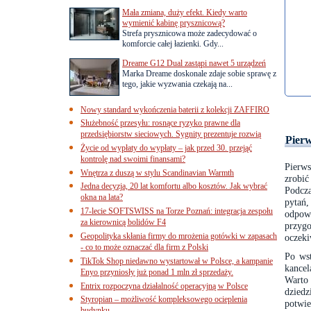
Mała zmiana, duży efekt. Kiedy warto
wymienić kabinę prysznicową?
Strefa prysznicowa może zadecydować o
komforcie całej łazienki. Gdy...
Dreame G12 Dual zastąpi nawet 5 urządzeń
Marka Dreame doskonale zdaje sobie sprawę z
tego, jakie wyzwania czekają na...
Nowy standard wykończenia baterii z kolekcji ZAFFIRO
Służebność przesyłu: rosnące ryzyko prawne dla
przedsiębiorstw sieciowych. Sygnity prezentuje rozwią
Pierw
Życie od wypłaty do wypłaty – jak przed 30. przejąć
kontrolę nad swoimi finansami?
Pierw
Wnętrza z duszą w stylu Scandinavian Warmth
zrobić
Jedna decyzja, 20 lat komfortu albo kosztów. Jak wybrać
Podcz
okna na lata?
pytań
17-lecie SOFTSWISS na Torze Poznań: integracja zespołu
odpowi
za kierownicą bolidów F4
przyg
Geopolityka skłania firmy do mrożenia gotówki w zapasach
oczeki
- co to może oznaczać dla firm z Polski
Po wst
TikTok Shop niedawno wystartował w Polsce, a kampanie
kancel
Enyo przyniosły już ponad 1 mln zł sprzedaży.
Warto
Entrix rozpoczyna działalność operacyjną w Polsce
dzied
Styropian – możliwość kompleksowego ocieplenia
potwie