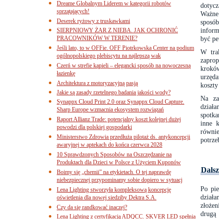
Dreame Globalnym Liderem w kategorii robotów
dotyc
sprzątających!
Ważne 
Deserek ryżowy z truskawkami
sposób
infor
SIERPNIOWY ŻAR Z NIEBA. JAK OCHRONIĆ
PRACOWNIKÓW W TERENIE?
być pe
Jeśli lato, to w OFFie. OFF Piotrkowska Center na podium
W tra
ogólnopolskiego plebiscytu na najlepszą wak
zaprop
Czerń w strefie kąpieli – elegancki sposób na nowoczesną
kroków
łazienkę
urzęda
Architektura z motoryzacyjną pasją
koszty
Jakie są zasady rzetelnego badania jakości wody?
Na za
Synappx Cloud Print 2.0 oraz Synappx Cloud Capture.
dział
Sharp Europe wzmacnia ekosystem rozwiązań
spotka
Raport Allianz Trade: potencjalny koszt kolejnej dużej
inne 
powodzi dla polskiej gospodarki
równie
Ministerstwo Zdrowia przedłuża pilotaż ds. antykoncepcji
potrze
awaryjnej w aptekach do końca czerwca 2028
10 Sprawdzonych Sposobów na Oszczędzanie na
Produktach dla Dzieci w Polsce z Użyciem Kuponów
Dalsz
Boimy się „chemii” na etykietach. O tej naprawdę
niebezpiecznej przypominamy sobie dopiero w sytuacj
Po pie
Lena Lighting stworzyła kompleksową koncepcję
działa
oświetlenia dla nowej siedziby Dektra S.A.
złoże
Czy da się randkować inaczej?
drugą
Lena Lighting z certyfikacją ADQCC. SKVER LED spełnia