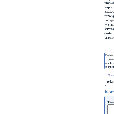
umówi
współ
Szcze
rozwi
podejś
w stan
satys
dosta
prawny
Redakcj
użytko
są ich 
za ich t
Nades
reda
Kom
Twó