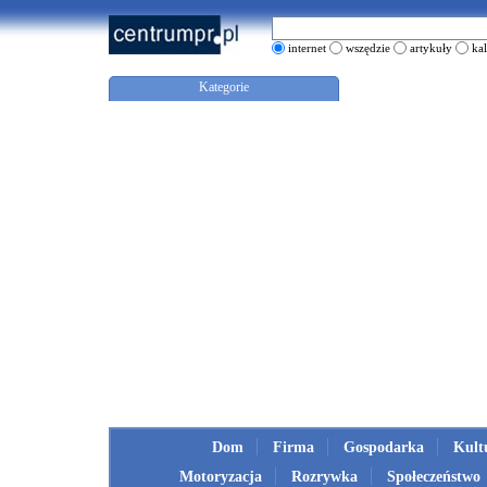
internet
wszędzie
artykuły
ka
Kategorie
Dom
Firma
Gospodarka
Kult
Motoryzacja
Rozrywka
Społeczeństwo