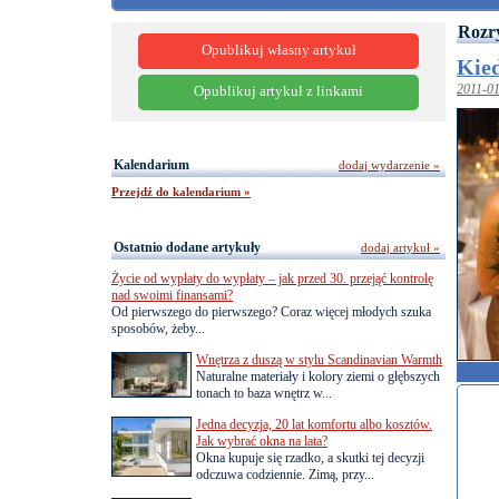
Rozr
Opublikuj własny artykuł
Kied
2011-0
Opublikuj artykuł z linkami
Kalendarium
dodaj wydarzenie »
Przejdź do kalendarium »
Ostatnio dodane artykuły
dodaj artykuł »
Życie od wypłaty do wypłaty – jak przed 30. przejąć kontrolę
nad swoimi finansami?
Od pierwszego do pierwszego? Coraz więcej młodych szuka
sposobów, żeby...
Wnętrza z duszą w stylu Scandinavian Warmth
Naturalne materiały i kolory ziemi o głębszych
tonach to baza wnętrz w...
Jedna decyzja, 20 lat komfortu albo kosztów.
Jak wybrać okna na lata?
Okna kupuje się rzadko, a skutki tej decyzji
odczuwa codziennie. Zimą, przy...