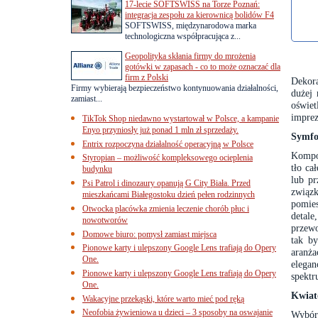
17-lecie SOFTSWISS na Torze Poznań:
integracja zespołu za kierownicą bolidów F4
SOFTSWISS, międzynarodowa marka
technologiczna współpracująca z...
Geopolityka skłania firmy do mrożenia
gotówki w zapasach - co to może oznaczać dla
firm z Polski
Dekor
Firmy wybierają bezpieczeństwo kontynuowania działalności,
dużej 
zamiast...
oświe
imprez
TikTok Shop niedawno wystartował w Polsce, a kampanie
Enyo przyniosły już ponad 1 mln zł sprzedaży.
Symfo
Entrix rozpoczyna działalność operacyjną w Polsce
Kompoz
Styropian – możliwość kompleksowego ocieplenia
tło ca
budynku
lub pr
Psi Patrol i dinozaury opanują G City Biała. Przed
związ
mieszkańcami Białegostoku dzień pełen rodzinnych
pomies
Otwocka placówka zmienia leczenie chorób płuc i
detale
nowotworów
przewo
Domowe biuro: pomysł zamiast miejsca
tak by
Pionowe karty i ulepszony Google Lens trafiają do Opery
aranż
One.
elegan
Pionowe karty i ulepszony Google Lens trafiają do Opery
spektr
One.
Kwiat
Wakacyjne przekąski, które warto mieć pod ręką
Neofobia żywieniowa u dzieci – 3 sposoby na oswajanie
Wybór