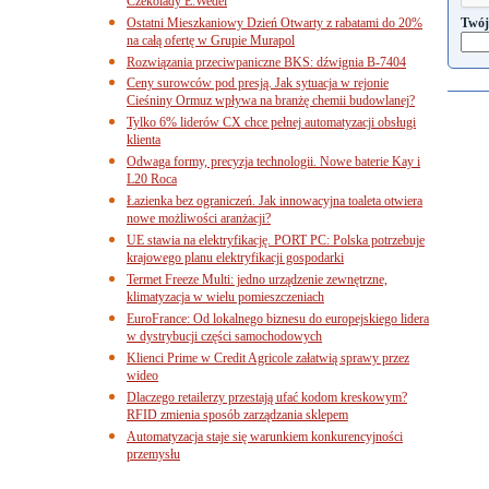
Czekolady E.Wedel
Ostatni Mieszkaniowy Dzień Otwarty z rabatami do 20%
Twój
na całą ofertę w Grupie Murapol
Rozwiązania przeciwpaniczne BKS: dźwignia B-7404
Ceny surowców pod presją. Jak sytuacja w rejonie
Cieśniny Ormuz wpływa na branżę chemii budowlanej?
Tylko 6% liderów CX chce pełnej automatyzacji obsługi
klienta
Odwaga formy, precyzja technologii. Nowe baterie Kay i
L20 Roca
Łazienka bez ograniczeń. Jak innowacyjna toaleta otwiera
nowe możliwości aranżacji?
UE stawia na elektryfikację. PORT PC: Polska potrzebuje
krajowego planu elektryfikacji gospodarki
Termet Freeze Multi: jedno urządzenie zewnętrzne,
klimatyzacja w wielu pomieszczeniach
EuroFrance: Od lokalnego biznesu do europejskiego lidera
w dystrybucji części samochodowych
Klienci Prime w Credit Agricole załatwią sprawy przez
wideo
Dlaczego retailerzy przestają ufać kodom kreskowym?
RFID zmienia sposób zarządzania sklepem
Automatyzacja staje się warunkiem konkurencyjności
przemysłu