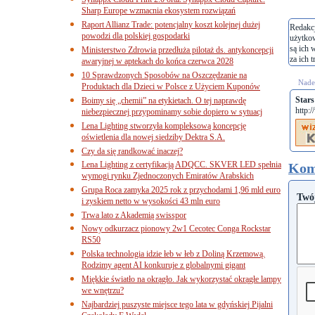
Sharp Europe wzmacnia ekosystem rozwiązań
Raport Allianz Trade: potencjalny koszt kolejnej dużej
Redakcj
powodzi dla polskiej gospodarki
użytko
są ich 
Ministerstwo Zdrowia przedłuża pilotaż ds. antykoncepcji
za ich t
awaryjnej w aptekach do końca czerwca 2028
10 Sprawdzonych Sposobów na Oszczędzanie na
Nades
Produktach dla Dzieci w Polsce z Użyciem Kuponów
Stars
Boimy się „chemii” na etykietach. O tej naprawdę
http:
niebezpiecznej przypominamy sobie dopiero w sytuacj
Lena Lighting stworzyła kompleksową koncepcję
oświetlenia dla nowej siedziby Dektra S.A.
Czy da się randkować inaczej?
Lena Lighting z certyfikacją ADQCC. SKVER LED spełnia
Kom
wymogi rynku Zjednoczonych Emiratów Arabskich
Grupa Roca zamyka 2025 rok z przychodami 1,96 mld euro
Twó
i zyskiem netto w wysokości 43 mln euro
Trwa lato z Akademią swisspor
Nowy odkurzacz pionowy 2w1 Cecotec Conga Rockstar
RS50
Polska technologia idzie łeb w łeb z Doliną Krzemową.
Rodzimy agent AI konkuruje z globalnymi gigant
Miękkie światło na okrągło. Jak wykorzystać okrągłe lampy
we wnętrzu?
Najbardziej puszyste miejsce tego lata w gdyńskiej Pijalni