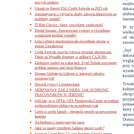
nowych smaków
możliw
Ukazał się Raport ESG Credit Agricole za 2025 rok
dekora
ulubi
Automatyzacja i cyfryzacja służby zdrowia lekarstwem na
laurea
problemy szpitali?
IT Hub Gliwice - biura, coworking, społeczność
W żyw
Digital Signage. Zintegrowane systemy wyświetlania
wielko
wzmacniają przekaz wizualny
od ok
Lena Lighting zmodernizowała oświetlenie uliczne w
zawies
gminie Gierałtowice
„Styl
Credit Agricole rozwija cyfrową sprzedaż ubezpieczeń.
dekor
Pakiet na Wypadki dostępny w aplikacji CA24 Mo
wygląd
Zasłużony spokój na wakacjach. Zyxel Nebula rozwiązuje
przy t
problem nadzoru nad siecią firmową
wysok
Dreame Globalnym Liderem w kategorii robotów
kwiató
sprzątających!
Trwało
Deserek ryżowy z truskawkami
kolej
SIERPNIOWY ŻAR Z NIEBA. JAK OCHRONIĆ
obcię
PRACOWNIKÓW W TERENIE?
przypa
Jeśli lato, to w OFFie. OFF Piotrkowska Center na podium
poinse
ogólnopolskiego plebiscytu na najlepszą wak
który 
Czerń w strefie kąpieli – elegancki sposób na nowoczesną
spraw
łazienkę
Doświ
Architektura z motoryzacyjną pasją
wspom
Jakie są zasady rzetelnego badania jakości wody?
Synappx Cloud Print 2.0 oraz Synappx Cloud Capture.