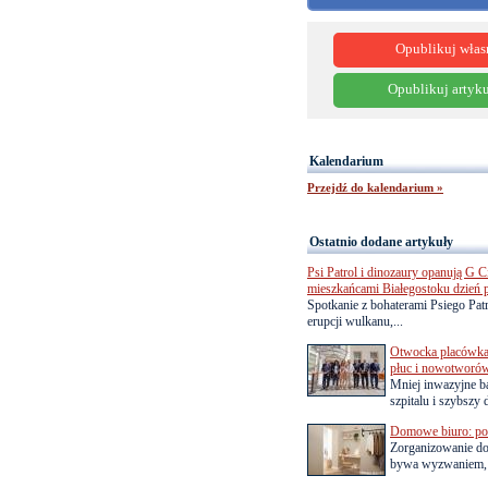
Opublikuj włas
Opublikuj artyku
Kalendarium
Przejdź do kalendarium »
Ostatnio dodane artykuły
Psi Patrol i dinozaury opanują G Ci
mieszkańcami Białegostoku dzień 
Spotkanie z bohaterami Psiego Pa
erupcji wulkanu,...
Otwocka placówka 
płuc i nowotworó
Mniej inwazyjne b
szpitalu i szybszy 
Domowe biuro: pom
Zorganizowanie d
bywa wyzwaniem, a