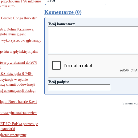
FFM
 przychodami 1,96 mld euro
3 mln euro
Komentarze (0)
Cecotec Conga Rockstar
Twój komentarz:
 łeb z Doliną Krzemową.
globalnymi gigant
k wykorzystać okrągłe lampy
go lata w gdyńskiej Pijalni
twarty z rabatami do 20%
l
BKS: dźwignia B-7404
sytuacja w rejonie
Twój podpis:
nżę chemii budowlanej?
j automatyzacji obsługi
ogii. Nowe baterie Kay i
System ko
nnowacyjna toaleta otwiera
ORT PC: Polska potrzebuje
 gospodarki
ądzenie zewnętrzne,