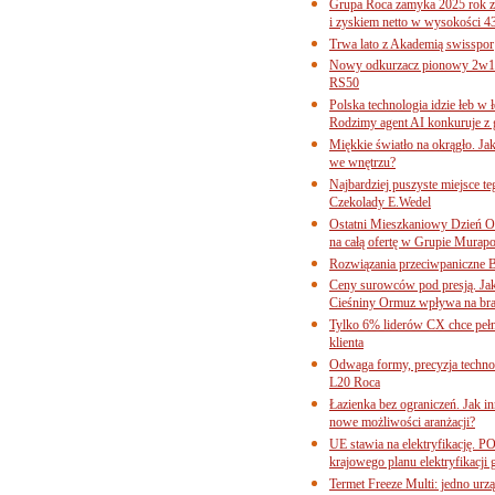
Grupa Roca zamyka 2025 rok z
i zyskiem netto w wysokości 4
Trwa lato z Akademią swisspor
Nowy odkurzacz pionowy 2w1 
RS50
Polska technologia idzie łeb w
Rodzimy agent AI konkuruje z 
Miękkie światło na okrągło. Ja
we wnętrzu?
Najbardziej puszyste miejsce te
Czekolady E.Wedel
Ostatni Mieszkaniowy Dzień O
na całą ofertę w Grupie Murapo
Rozwiązania przeciwpaniczne 
Ceny surowców pod presją. Jak 
Cieśniny Ormuz wpływa na bra
Tylko 6% liderów CX chce pełne
klienta
Odwaga formy, precyzja technol
L20 Roca
Łazienka bez ograniczeń. Jak i
nowe możliwości aranżacji?
UE stawia na elektryfikację. P
krajowego planu elektryfikacji
Termet Freeze Multi: jedno urz