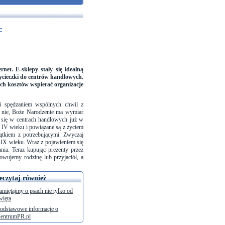
–
et. E-sklepy stały się idealną
wycieczki do centrów handlowych.
ch kosztów wspierać organizacje
 i spędzaniem wspólnych chwil z
zy nie, Boże Narodzenie ma wymiar
a się w centrach handlowych już w
ą IV wieku i powiązane są z życiem
jątkiem z potrzebującymi. Zwyczaj
XIX wieku. Wraz z pojawieniem się
ia. Teraz kupując prezenty przez
wujemy rodzinę lub przyjaciół, a
eczytaj również
amiętajmy o psach nie tylko od
więta
odstawowe informacje o
entrumPR.pl