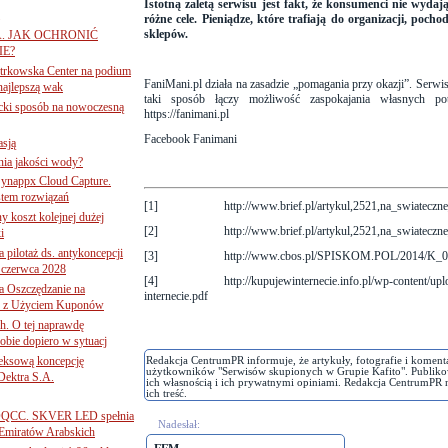
Istotną zaletą serwisu jest fakt, że konsumenci nie wydają
różne cele. Pieniądze, które trafiają do organizacji, po
sklepów.
A. JAK OCHRONIĆ
E?
iotrkowska Center na podium
FaniMani.pl działa na zasadzie „pomagania przy okazji”. Serwi
najlepszą wak
taki sposób łączy możliwość zaspokajania własnych po
ancki sposób na nowoczesną
https://fanimani.pl
Facebook Fanimani
asją
ania jakości wody?
Synappx Cloud Capture.
tem rozwiązań
[1]
http://www.brief.pl/artykul,2521,na_swiatec
ny koszt kolejnej dużej
[2]
http://www.brief.pl/artykul,2521,na_swiatec
i
 pilotaż ds. antykoncepcji
[3]
http://www.cbos.pl/SPISKOM.POL/2014/K_
 czerwca 2028
[4]
http://kupujewinternecie.info.pl/wp-content
 Oszczędzanie na
internecie.pdf
ce z Użyciem Kuponów
ch. O tej naprawdę
obie dopiero w sytuacj
leksową koncepcję
Redakcja CentrumPR informuje, że artykuły, fotografie i koment
użytkowników "Serwisów skupionych w Grupie Kafito". Publiko
 Dektra S.A.
ich własnością i ich prywatnymi opiniami. Redakcja CentrumPR 
ich treść.
ą ADQCC. SKVER LED spełnia
Nadesłał:
Emiratów Arabskich