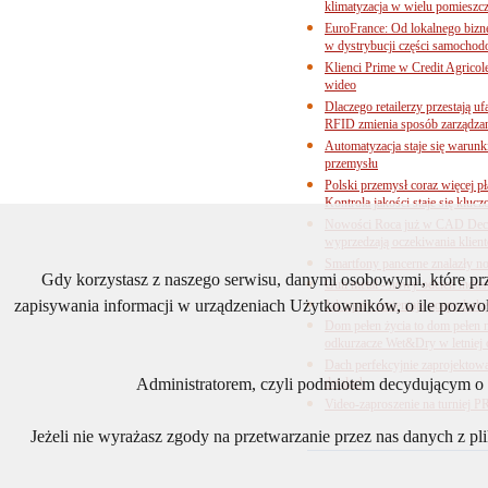
klimatyzacja w wielu pomieszc
EuroFrance: Od lokalnego bizne
w dystrybucji części samocho
Klienci Prime w Credit Agricol
wideo
Dlaczego retailerzy przestają
RFID zmienia sposób zarządza
Automatyzacja staje się warun
przemysłu
Polski przemysł coraz więcej pł
Kontrola jakości staje się klu
Nowości Roca już w CAD Decor
wyprzedzają oczekiwania klien
Smartfony pancerne znalazły n
Gdy korzystasz z naszego serwisu, danymi osobowymi, które p
Gun metal - nowy odcień industr
zapisywania informacji w urządzeniach Użytkowników, o ile pozwol
Jak upały zmieniają gospodarkę
Dom pełen życia to dom pełen 
odkurzacze Wet&Dry w letniej 
Dach perfekcyjnie zaprojektow
detalach
Administratorem, czyli podmiotem decydującym o t
Video-zaproszenie na turnie
Jeżeli nie wyrażasz zgody na przetwarzanie przez nas danych z p