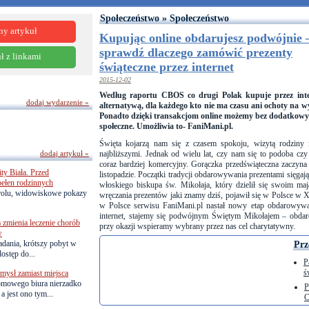
Społeczeństwo » Społeczeństwo
ny artykuł
Kupując online obdarujesz podwójnie 
sprawdź dlaczego zamówić prezenty
ł z linkami
świąteczne przez internet
2015-12-02
Według raportu CBOS co drugi Polak kupuje przez intern
dodaj wydarzenie »
alternatywą, dla każdego kto nie ma czasu ani ochoty na 
Ponadto dzięki transakcjom online możemy bez dodatkowy
społeczne. Umożliwia to- FaniMani.pl.
Święta kojarzą nam się z czasem spokoju, wizytą rodziny
dodaj artykuł »
najbliższymi. Jednak od wielu lat, czy nam się to podoba c
coraz bardziej komercyjny. Gorączka przedświąteczna zaczyn
ty Biała. Przed
listopadzie. Początki tradycji obdarowywania prezentami sięgaj
pełen rodzinnych
włoskiego biskupa św. Mikołaja, który dzielił się swoim ma
trolu, widowiskowe pokazy
wręczania prezentów jaki znamy dziś, pojawił się w Polsce w 
w Polsce serwisu FaniMani.pl nastał nowy etap obdarowywan
internet, stajemy się podwójnym Świętym Mikołajem – obdaro
zmienia leczenie chorób
przy okazji wspieramy wybrany przez nas cel charytatywny.
w
adania, krótszy pobyt w
Prz
dostęp do...
P
ś
ysł zamiast miejsca
omowego biura nierzadko
P
 jest ono tym...
C