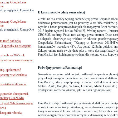
lepszony Google Lens
One.
do przeglądarki Opera One
E-konsumenci wydają coraz więcej
Z roku na rok Polacy wydają coraz więcej przed Bożym Narod
lepszony Google Lens
budżetów przeznaczana jest na prezenty, a aż 86% rodaków pl
One.
wynika z badań przeprowadzonych dla magazynu Brief średni 
do przeglądarki Opera One
2015 będzie wynosił blisko 500 zł
[2]
. Według raportu „Intern
CBOS
[3]
, co drugi Polak robi zakupy przez internet. Duże na
e-sklepach obserwuje się właśnie w okresie przedświątecz
to mieć pod ręką
Gospodarki Elektronicznej ”Kupuję w Internecie 2014
[4]
”w
– 3 sposoby na oswajanie
konsumentów wzrosła o 43%. Już ponad 12,5mln polskich inte
Zakupy online mają swoje duże plusy, które dostrzegł każdy, k
FaniMani.pl jest kolejnym powodem, dla którego warto kupować
gricole za 2025 rok
żby zdrowia lekarstwem na
Podwójny prezent z Fanimani.pl
ing, społeczność
Nowością na rynku polskim jest możliwość wsparcia wybranej p
 systemy wyświetlania
przy okazji zakupów przez internet, bez ponoszenia dodatko
FaniMani.pl,
który współpracuje z ponad 750 sklepami in
świetlenie uliczne w
Matras, Agito, Douglas, W.Kruk, Groupon, Media Expert itd.) 
działającymi zarówno lokalnie, jak i w skali ogólnopolskiej.
ą sprzedaż ubezpieczeń.
 aplikacji CA24 Mo
. Zyxel Nebula rozwiązuje
FaniMani.pl daje możliwość
pozyskiwania dodatkowych pieniędz
szkoły i inne organizacje. Wystarczy, że użytkownik zarejestruj
rmową
którym zamierza dokonać zakupu i wskaże cel, który chce wesp
ategorii robotów
wybrana organizacja społeczna otrzymuje darowiznę w wysokośc