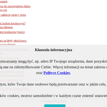
zeniach
su do europejskiego lidera
dowych
e załatwią sprawy przez
 ufać kodom kreskowym?
nia sklepem
kiem konkurencyjności
aci za błędy jakościowe.
czowym element
 - twórz wnętrza, które
Klauzula informacyjna
tów
owe zastosowania
rzetwarzamy mogą być, np. adres IP Twojego urządzenia, dane pozys
ialnej elegancji w łazience
ą one na zidentyfikowanie Ciebie. Więcej informacji na temat zakres
 i biznes
niespodzianek. Poznaj
oraz
Polityce Cookies
.
ofercie Dreame Brand
any w najmniejszych
ym, które Twoje dane osobowe będą przetwarzane oraz w jakim celu, i
j PROCURAL Handball Cup
lików cookies, możesz samodzielnie i w każdym czasie zmienić ustawien
© CentrumPR.pl 2026