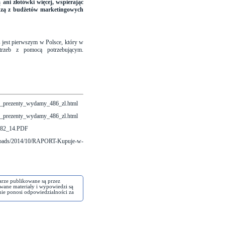
 ani złotówki więcej, wspierając
chodzą z budżetów marketingowych
s jest pierwszym w Polsce, który w
trzeb z pomocą potrzebującym.
zne_prezenty_wydamy_486_zl.html
zne_prezenty_wydamy_486_zl.html
082_14.PDF
/uploads/2014/10/RAPORT-Kupuje-w-
arze publikowane są przez
wane materiały i wypowiedzi są
nie ponosi odpowiedzialności za