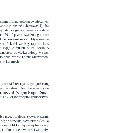
zeniem. Ponad połowa świątecznych
anuje je dawać i dostawać
[1]
. Jak
wydatek na gwiazdkowe prezenty w
auci 2014” przeprowadzonego przez
silenie konsumenckiej aktywności w
nym. Z kolei według raportu Izby
 ciągu ostatnich 5 lat liczba e-
rnautów odwiedza sklepy w sieci.
to choć raz się na nie zdecydował.
 w intrenecie.
rzez siebie organizacji społecznej
wych kosztów.
Umożliwia to serwis
ternetowymi (w tym Empik, Smyk,
i 1739 organizacjami społecznymi,
y przez fundacje, stowarzyszenia,
e się w serwisie, wybierze sklep, w
rzeć. Od każdej takiej transakcji,
i kilku procent wartości zakupów.