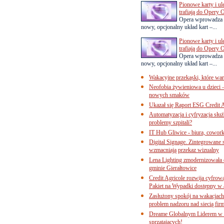
Pionowe karty i u
trafiają do Opery 
Opera wprowadza 
nowy, opcjonalny układ kart –...
Pionowe karty i u
trafiają do Opery 
Opera wprowadza 
nowy, opcjonalny układ kart –...
Wakacyjne przekąski, które war
Neofobia żywieniowa u dzieci 
nowych smaków
Ukazał się Raport ESG Credit A
Automatyzacja i cyfryzacja słu
problemy szpitali?
IT Hub Gliwice - biura, cowork
Digital Signage. Zintegrowane
wzmacniają przekaz wizualny
Lena Lighting zmodernizowała o
gminie Gierałtowice
Credit Agricole rozwija cyfrow
Pakiet na Wypadki dostępny w
Zasłużony spokój na wakacjach
problem nadzoru nad siecią fi
Dreame Globalnym Liderem w k
sprzątających!