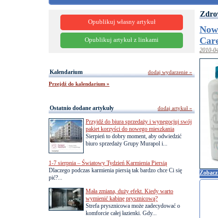
Zdro
Opublikuj własny artykuł
Now
Care
Opublikuj artykuł z linkami
2010-0
Kalendarium
dodaj wydarzenie »
Przejdź do kalendarium »
Ostatnio dodane artykuły
dodaj artykuł »
Przyjdź do biura sprzedaży i wynegocjuj swój
pakiet korzyści do nowego mieszkania
Sierpień to dobry moment, aby odwiedzić
biuro sprzedaży Grupy Murapol i...
1-7 sierpnia – Światowy Tydzień Karmienia Piersią
Dlaczego podczas karmienia piersią tak bardzo chce Ci się
Zobacz 
pić?...
Mała zmiana, duży efekt. Kiedy warto
wymienić kabinę prysznicową?
Strefa prysznicowa może zadecydować o
komforcie całej łazienki. Gdy...