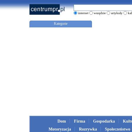
internet
wszędzie
artykuły
ka
Kategorie
Dom
Firma
Gospodarka
Kult
Motoryzacja
Rozrywka
Społeczeństwo