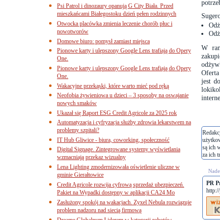
potrze
Psi Patrol i dinozaury opanują G City Biała. Przed
mieszkańcami Białegostoku dzień pełen rodzinnych
Sugero
Otwocka placówka zmienia leczenie chorób płuc i
Odż
nowotworów
Odż
Domowe biuro: pomysł zamiast miejsca
W ram
Pionowe karty i ulepszony Google Lens trafiają do Opery
zakup
One.
odżyw
Pionowe karty i ulepszony Google Lens trafiają do Opery
Oferta
One.
jest d
Wakacyjne przekąski, które warto mieć pod ręką
lokik
Neofobia żywieniowa u dzieci – 3 sposoby na oswajanie
intern
nowych smaków
Ukazał się Raport ESG Credit Agricole za 2025 rok
Automatyzacja i cyfryzacja służby zdrowia lekarstwem na
problemy szpitali?
Redakcj
IT Hub Gliwice - biura, coworking, społeczność
użytko
są ich 
Digital Signage. Zintegrowane systemy wyświetlania
za ich t
wzmacniają przekaz wizualny
Lena Lighting zmodernizowała oświetlenie uliczne w
Nades
gminie Gierałtowice
PR P
Credit Agricole rozwija cyfrową sprzedaż ubezpieczeń.
http:
Pakiet na Wypadki dostępny w aplikacji CA24 Mo
Zasłużony spokój na wakacjach. Zyxel Nebula rozwiązuje
problem nadzoru nad siecią firmową
Dreame Globalnym Liderem w kategorii robotów