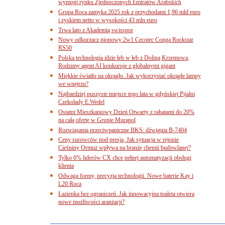
wymogi rynku Zjednoczonych Emiratów Arabskich
Grupa Roca zamyka 2025 rok z przychodami 1,96 mld euro
i zyskiem netto w wysokości 43 mln euro
Trwa lato z Akademią swisspor
Nowy odkurzacz pionowy 2w1 Cecotec Conga Rockstar
RS50
Polska technologia idzie łeb w łeb z Doliną Krzemową.
Rodzimy agent AI konkuruje z globalnymi gigant
Miękkie światło na okrągło. Jak wykorzystać okrągłe lampy
we wnętrzu?
Najbardziej puszyste miejsce tego lata w gdyńskiej Pijalni
Czekolady E.Wedel
Ostatni Mieszkaniowy Dzień Otwarty z rabatami do 20%
na całą ofertę w Grupie Murapol
Rozwiązania przeciwpaniczne BKS: dźwignia B-7404
Ceny surowców pod presją. Jak sytuacja w rejonie
Cieśniny Ormuz wpływa na branżę chemii budowlanej?
Tylko 6% liderów CX chce pełnej automatyzacji obsługi
klienta
Odwaga formy, precyzja technologii. Nowe baterie Kay i
L20 Roca
Łazienka bez ograniczeń. Jak innowacyjna toaleta otwiera
nowe możliwości aranżacji?