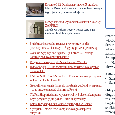
Dreame G12 Dual zastąpi nawet 5 urządzeń
Marka Dreame doskonale zdaje sobie sprawę z
tego, jakie wyzwania czekają na...
Nowy standard wykończenia baterii z kolekcji
ZAFFIRO
Jakość współczesnego wnętrza bazuje na
świadomie dobranych detalach.
Szam
włosó
Służebność przesyłu: rosnące ryzyko prawne dla
drzew
przedsiębiorstw sieciowych. Sygnity prezentuje rozwią
włosó
Życie od wypłaty do wypłaty – jak przed 30. przejąć
zastos
kontrolę nad swoimi finansami?
Szamp
(SLS),
Wnętrza z duszą w stylu Scandinavian Warmth
niezwy
Jedna decyzja, 20 lat komfortu albo kosztów. Jak wybrać
okna na lata?
Sugero
17-lecie SOFTSWISS na Torze Poznań: integracja zespołu
Sza
za kierownicą bolidów F4
Sza
Geopolityka skłania firmy do mrożenia gotówki w zapasach
- co to może oznaczać dla firm z Polski
Odży
długot
TikTok Shop niedawno wystartował w Polsce, a kampanie
roślin
Enyo przyniosły już ponad 1 mln zł sprzedaży.
bogaty
Entrix rozpoczyna działalność operacyjną w Polsce
słodki
Styropian – możliwość kompleksowego ocieplenia
rozwią
budynku