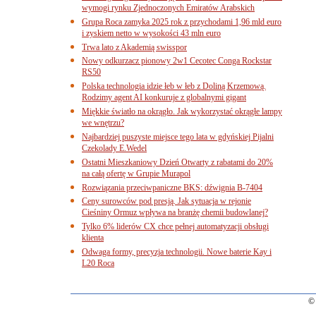
wymogi rynku Zjednoczonych Emiratów Arabskich
Grupa Roca zamyka 2025 rok z przychodami 1,96 mld euro
i zyskiem netto w wysokości 43 mln euro
Trwa lato z Akademią swisspor
Nowy odkurzacz pionowy 2w1 Cecotec Conga Rockstar
RS50
Polska technologia idzie łeb w łeb z Doliną Krzemową.
Rodzimy agent AI konkuruje z globalnymi gigant
Miękkie światło na okrągło. Jak wykorzystać okrągłe lampy
we wnętrzu?
Najbardziej puszyste miejsce tego lata w gdyńskiej Pijalni
Czekolady E.Wedel
Ostatni Mieszkaniowy Dzień Otwarty z rabatami do 20%
na całą ofertę w Grupie Murapol
Rozwiązania przeciwpaniczne BKS: dźwignia B-7404
Ceny surowców pod presją. Jak sytuacja w rejonie
Cieśniny Ormuz wpływa na branżę chemii budowlanej?
Tylko 6% liderów CX chce pełnej automatyzacji obsługi
klienta
Odwaga formy, precyzja technologii. Nowe baterie Kay i
L20 Roca
© 