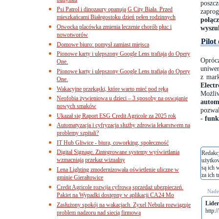
budynku
posz
Psi Patrol i dinozaury opanują G City Biała. Przed
zapr
mieszkańcami Białegostoku dzień pełen rodzinnych
połącz
Otwocka placówka zmienia leczenie chorób płuc i
wyszu
nowotworów
Pilot
Domowe biuro: pomysł zamiast miejsca
Pionowe karty i ulepszony Google Lens trafiają do Opery
Opróc
One.
uniwer
Pionowe karty i ulepszony Google Lens trafiają do Opery
z mar
One.
Electr
Wakacyjne przekąski, które warto mieć pod ręką
Możliw
Neofobia żywieniowa u dzieci – 3 sposoby na oswajanie
autom
nowych smaków
pozwa
Ukazał się Raport ESG Credit Agricole za 2025 rok
-
funk
Automatyzacja i cyfryzacja służby zdrowia lekarstwem na
problemy szpitali?
IT Hub Gliwice - biura, coworking, społeczność
Digital Signage. Zintegrowane systemy wyświetlania
Redakcj
wzmacniają przekaz wizualny
użytko
są ich 
Lena Lighting zmodernizowała oświetlenie uliczne w
za ich t
gminie Gierałtowice
Credit Agricole rozwija cyfrową sprzedaż ubezpieczeń.
Nades
Pakiet na Wypadki dostępny w aplikacji CA24 Mo
Lide
Zasłużony spokój na wakacjach. Zyxel Nebula rozwiązuje
http:/
problem nadzoru nad siecią firmową