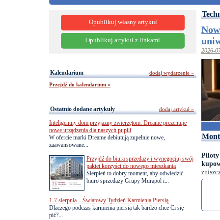
Tech
Opublikuj własny artykuł
Nowo
uniw
Opublikuj artykuł z linkami
2026-0
Kalendarium
dodaj wydarzenie »
Przejdź do kalendarium »
Ostatnio dodane artykuły
dodaj artykuł »
Inteligentny dom przyjazny zwierzętom. Dreame prezentuje
nowe urządzenia dla naszych pupili
Monti
W ofercie marki Dreame debiutują zupełnie nowe,
zaawansowane...
Piloty
Przyjdź do biura sprzedaży i wynegocjuj swój
kupo
pakiet korzyści do nowego mieszkania
zniszc
Sierpień to dobry moment, aby odwiedzić
biuro sprzedaży Grupy Murapol i...
1-7 sierpnia – Światowy Tydzień Karmienia Piersią
Dlaczego podczas karmienia piersią tak bardzo chce Ci się
pić?...