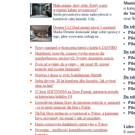
Monti
Mała zmiana, duży efekt. Kiedy warto
o kate
wymienić kabinę prysznicową?
do Sm
Strefa prysznicowa może zadecydować o
oraz
S
komforcie całej łazienki. Gdy...
Do te
Dreame G12 Dual zastąpi nawet 5 urządzeń
Marka Dreame doskonale zdaje sobie sprawę z
Pil
tego, jakie wyzwania czekają na...
Pil
Pil
Nowy standard wykończenia baterii z kolekcji ZAFFIRO
Do te
Służebność przesyłu: rosnące ryzyko prawne dla
Pil
przedsiębiorstw sieciowych. Sygnity prezentuje rozwią
Pil
Życie od wypłaty do wypłaty – jak przed 30. przejąć
Pil
kontrolę nad swoimi finansami?
Wnętrza z duszą w stylu Scandinavian Warmth
Do te
Jedna decyzja, 20 lat komfortu albo kosztów. Jak wybrać
Pil
okna na lata?
Pil
17-lecie SOFTSWISS na Torze Poznań: integracja zespołu
za kierownicą bolidów F4
Do te
Pil
Geopolityka skłania firmy do mrożenia gotówki w zapasach
- co to może oznaczać dla firm z Polski
Pil
Pil
TikTok Shop niedawno wystartował w Polsce, a kampanie
Enyo przyniosły już ponad 1 mln zł sprzedaży.
Entrix rozpoczyna działalność operacyjną w Polsce
Lider
Styropian – możliwość kompleksowego ocieplenia
8 met