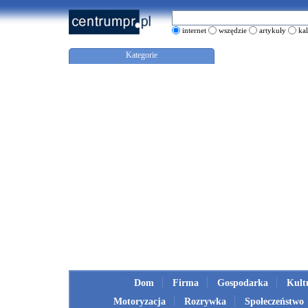
internet
wszędzie
artykuły
ka
Kategorie
Dom
Firma
Gospodarka
Kult
Motoryzacja
Rozrywka
Społeczeństwo