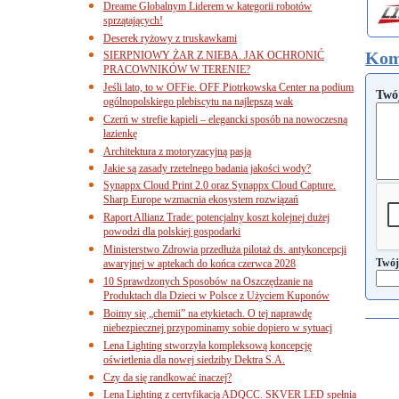
Dreame Globalnym Liderem w kategorii robotów
sprzątających!
Deserek ryżowy z truskawkami
Kom
SIERPNIOWY ŻAR Z NIEBA. JAK OCHRONIĆ
PRACOWNIKÓW W TERENIE?
Jeśli lato, to w OFFie. OFF Piotrkowska Center na podium
Twó
ogólnopolskiego plebiscytu na najlepszą wak
Czerń w strefie kąpieli – elegancki sposób na nowoczesną
łazienkę
Architektura z motoryzacyjną pasją
Jakie są zasady rzetelnego badania jakości wody?
Synappx Cloud Print 2.0 oraz Synappx Cloud Capture.
Sharp Europe wzmacnia ekosystem rozwiązań
Raport Allianz Trade: potencjalny koszt kolejnej dużej
powodzi dla polskiej gospodarki
Ministerstwo Zdrowia przedłuża pilotaż ds. antykoncepcji
Twój
awaryjnej w aptekach do końca czerwca 2028
10 Sprawdzonych Sposobów na Oszczędzanie na
Produktach dla Dzieci w Polsce z Użyciem Kuponów
Boimy się „chemii” na etykietach. O tej naprawdę
niebezpiecznej przypominamy sobie dopiero w sytuacj
Lena Lighting stworzyła kompleksową koncepcję
oświetlenia dla nowej siedziby Dektra S.A.
Czy da się randkować inaczej?
Lena Lighting z certyfikacją ADQCC. SKVER LED spełnia