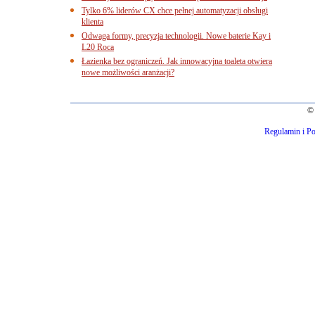
Tylko 6% liderów CX chce pełnej automatyzacji obsługi
klienta
Odwaga formy, precyzja technologii. Nowe baterie Kay i
L20 Roca
Łazienka bez ograniczeń. Jak innowacyjna toaleta otwiera
nowe możliwości aranżacji?
© 
Regulamin i Po