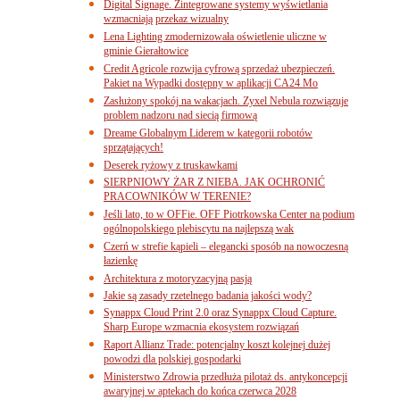
Digital Signage. Zintegrowane systemy wyświetlania
wzmacniają przekaz wizualny
Lena Lighting zmodernizowała oświetlenie uliczne w
gminie Gierałtowice
Credit Agricole rozwija cyfrową sprzedaż ubezpieczeń.
Pakiet na Wypadki dostępny w aplikacji CA24 Mo
Zasłużony spokój na wakacjach. Zyxel Nebula rozwiązuje
problem nadzoru nad siecią firmową
Dreame Globalnym Liderem w kategorii robotów
sprzątających!
Deserek ryżowy z truskawkami
SIERPNIOWY ŻAR Z NIEBA. JAK OCHRONIĆ
PRACOWNIKÓW W TERENIE?
Jeśli lato, to w OFFie. OFF Piotrkowska Center na podium
ogólnopolskiego plebiscytu na najlepszą wak
Czerń w strefie kąpieli – elegancki sposób na nowoczesną
łazienkę
Architektura z motoryzacyjną pasją
Jakie są zasady rzetelnego badania jakości wody?
Synappx Cloud Print 2.0 oraz Synappx Cloud Capture.
Sharp Europe wzmacnia ekosystem rozwiązań
Raport Allianz Trade: potencjalny koszt kolejnej dużej
powodzi dla polskiej gospodarki
Ministerstwo Zdrowia przedłuża pilotaż ds. antykoncepcji
awaryjnej w aptekach do końca czerwca 2028