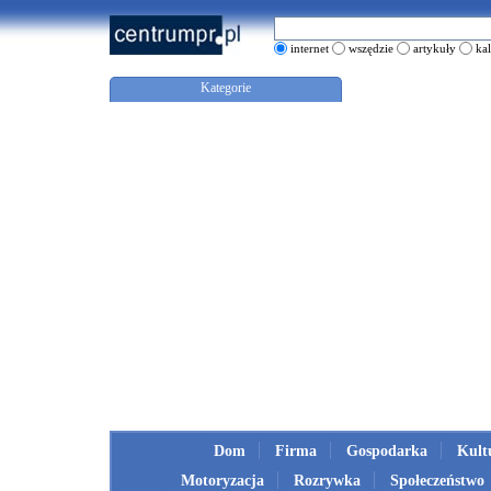
internet
wszędzie
artykuły
ka
Kategorie
Dom
Firma
Gospodarka
Kult
Motoryzacja
Rozrywka
Społeczeństwo