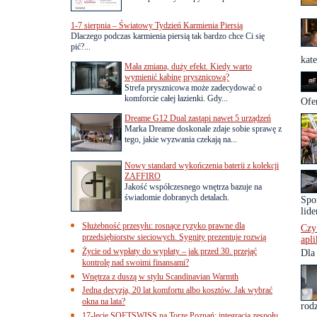
1-7 sierpnia – Światowy Tydzień Karmienia Piersią
Dlaczego podczas karmienia piersią tak bardzo chce Ci się
pić?...
kate
Mała zmiana, duży efekt. Kiedy warto
wymienić kabinę prysznicową?
Strefa prysznicowa może zadecydować o
komforcie całej łazienki. Gdy...
Ofe
Dreame G12 Dual zastąpi nawet 5 urządzeń
Marka Dreame doskonale zdaje sobie sprawę z
tego, jakie wyzwania czekają na...
Nowy standard wykończenia baterii z kolekcji
ZAFFIRO
Jakość współczesnego wnętrza bazuje na
świadomie dobranych detalach.
Spo
lide
Służebność przesyłu: rosnące ryzyko prawne dla
Czy
przedsiębiorstw sieciowych. Sygnity prezentuje rozwią
apli
Życie od wypłaty do wypłaty – jak przed 30. przejąć
Dla
kontrolę nad swoimi finansami?
Wnętrza z duszą w stylu Scandinavian Warmth
Jedna decyzja, 20 lat komfortu albo kosztów. Jak wybrać
okna na lata?
rodz
17-lecie SOFTSWISS na Torze Poznań: integracja zespołu