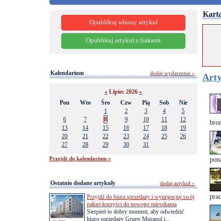
Karta
Opublikuj własny artykuł
Opublikuj artykuł z linkami
Kalendarium
dodaj wydarzenie »
Arty
«
Lipiec 2026
»
Pon
Wto
Śro
Czw
Pią
Sob
Nie
1
2
3
4
5
6
7
8
9
10
11
12
bro
13
14
15
16
17
18
19
20
21
22
23
24
25
26
27
28
29
30
31
Przejdź do kalendarium »
pon
Ostatnio dodane artykuły
dodaj artykuł »
prac
Przyjdź do biura sprzedaży i wynegocjuj swój
pakiet korzyści do nowego mieszkania
Sierpień to dobry moment, aby odwiedzić
biuro sprzedaży Grupy Murapol i...