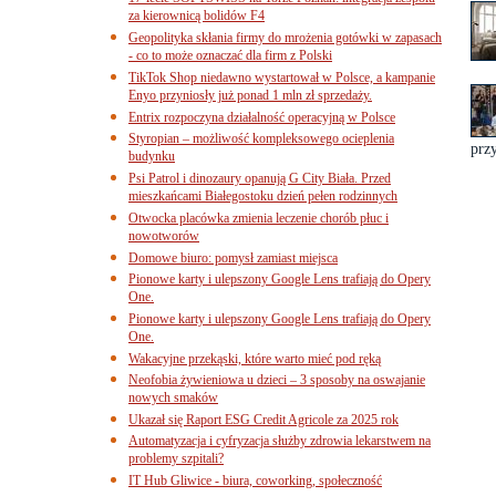
za kierownicą bolidów F4
Geopolityka skłania firmy do mrożenia gotówki w zapasach
- co to może oznaczać dla firm z Polski
TikTok Shop niedawno wystartował w Polsce, a kampanie
Enyo przyniosły już ponad 1 mln zł sprzedaży.
Entrix rozpoczyna działalność operacyjną w Polsce
Styropian – możliwość kompleksowego ocieplenia
przy
budynku
Psi Patrol i dinozaury opanują G City Biała. Przed
mieszkańcami Białegostoku dzień pełen rodzinnych
Otwocka placówka zmienia leczenie chorób płuc i
nowotworów
Domowe biuro: pomysł zamiast miejsca
Pionowe karty i ulepszony Google Lens trafiają do Opery
One.
Pionowe karty i ulepszony Google Lens trafiają do Opery
One.
Wakacyjne przekąski, które warto mieć pod ręką
Neofobia żywieniowa u dzieci – 3 sposoby na oswajanie
nowych smaków
Ukazał się Raport ESG Credit Agricole za 2025 rok
Automatyzacja i cyfryzacja służby zdrowia lekarstwem na
problemy szpitali?
IT Hub Gliwice - biura, coworking, społeczność