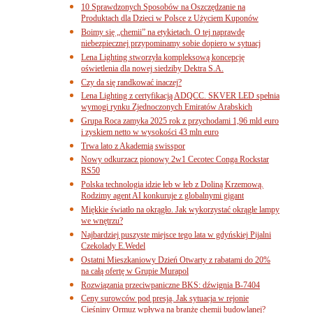
10 Sprawdzonych Sposobów na Oszczędzanie na
Produktach dla Dzieci w Polsce z Użyciem Kuponów
Boimy się „chemii” na etykietach. O tej naprawdę
niebezpiecznej przypominamy sobie dopiero w sytuacj
Lena Lighting stworzyła kompleksową koncepcję
oświetlenia dla nowej siedziby Dektra S.A.
Czy da się randkować inaczej?
Lena Lighting z certyfikacją ADQCC. SKVER LED spełnia
wymogi rynku Zjednoczonych Emiratów Arabskich
Grupa Roca zamyka 2025 rok z przychodami 1,96 mld euro
i zyskiem netto w wysokości 43 mln euro
Trwa lato z Akademią swisspor
Nowy odkurzacz pionowy 2w1 Cecotec Conga Rockstar
RS50
Polska technologia idzie łeb w łeb z Doliną Krzemową.
Rodzimy agent AI konkuruje z globalnymi gigant
Miękkie światło na okrągło. Jak wykorzystać okrągłe lampy
we wnętrzu?
Najbardziej puszyste miejsce tego lata w gdyńskiej Pijalni
Czekolady E.Wedel
Ostatni Mieszkaniowy Dzień Otwarty z rabatami do 20%
na całą ofertę w Grupie Murapol
Rozwiązania przeciwpaniczne BKS: dźwignia B-7404
Ceny surowców pod presją. Jak sytuacja w rejonie
Cieśniny Ormuz wpływa na branżę chemii budowlanej?