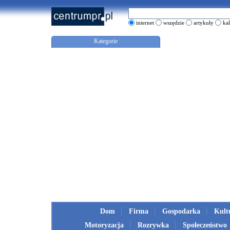
internet
wszędzie
artykuły
ka
Kategorie
Dom
Firma
Gospodarka
Kult
Motoryzacja
Rozrywka
Społeczeństwo