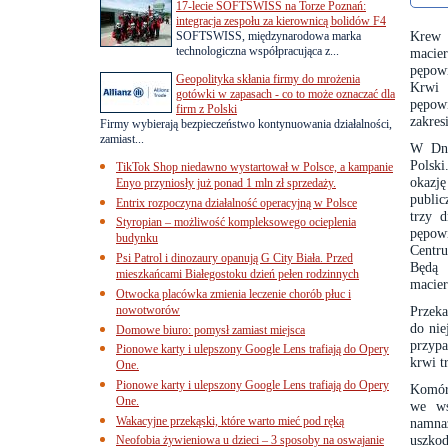
17-lecie SOFTSWISS na Torze Poznań:
integracja zespołu za kierownicą bolidów F4
Krew 
SOFTSWISS, międzynarodowa marka
technologiczna współpracująca z...
macie
pępow
Geopolityka skłania firmy do mrożenia
Krwi 
gotówki w zapasach - co to może oznaczać dla
pępowi
firm z Polski
zakres
Firmy wybierają bezpieczeństwo kontynuowania działalności,
zamiast...
W Dni
Polski
TikTok Shop niedawno wystartował w Polsce, a kampanie
okazj
Enyo przyniosły już ponad 1 mln zł sprzedaży.
publi
Entrix rozpoczyna działalność operacyjną w Polsce
trzy 
Styropian – możliwość kompleksowego ocieplenia
pępowi
budynku
Centr
Psi Patrol i dinozaury opanują G City Biała. Przed
Będą 
mieszkańcami Białegostoku dzień pełen rodzinnych
macier
Otwocka placówka zmienia leczenie chorób płuc i
nowotworów
Przeka
do ni
Domowe biuro: pomysł zamiast miejsca
przyp
Pionowe karty i ulepszony Google Lens trafiają do Opery
krwi t
One.
Pionowe karty i ulepszony Google Lens trafiają do Opery
Komórk
One.
we ws
Wakacyjne przekąski, które warto mieć pod ręką
namna
uszko
Neofobia żywieniowa u dzieci – 3 sposoby na oswajanie