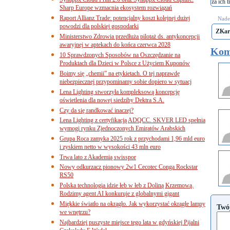
za ich t
Sharp Europe wzmacnia ekosystem rozwiązań
Raport Allianz Trade: potencjalny koszt kolejnej dużej
Nades
powodzi dla polskiej gospodarki
ZKar
Ministerstwo Zdrowia przedłuża pilotaż ds. antykoncepcji
awaryjnej w aptekach do końca czerwca 2028
Kom
10 Sprawdzonych Sposobów na Oszczędzanie na
Produktach dla Dzieci w Polsce z Użyciem Kuponów
Boimy się „chemii” na etykietach. O tej naprawdę
niebezpiecznej przypominamy sobie dopiero w sytuacj
Lena Lighting stworzyła kompleksową koncepcję
oświetlenia dla nowej siedziby Dektra S.A.
Czy da się randkować inaczej?
Lena Lighting z certyfikacją ADQCC. SKVER LED spełnia
wymogi rynku Zjednoczonych Emiratów Arabskich
Grupa Roca zamyka 2025 rok z przychodami 1,96 mld euro
i zyskiem netto w wysokości 43 mln euro
Trwa lato z Akademią swisspor
Nowy odkurzacz pionowy 2w1 Cecotec Conga Rockstar
RS50
Polska technologia idzie łeb w łeb z Doliną Krzemową.
Rodzimy agent AI konkuruje z globalnymi gigant
Miękkie światło na okrągło. Jak wykorzystać okrągłe lampy
Twó
we wnętrzu?
Najbardziej puszyste miejsce tego lata w gdyńskiej Pijalni