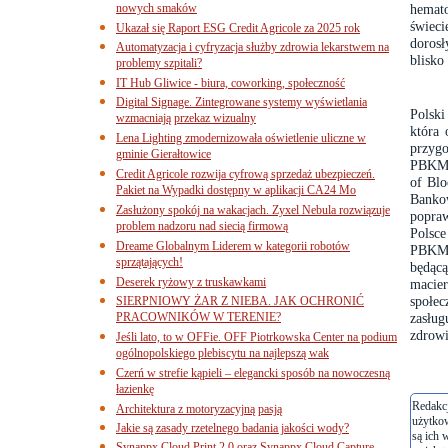
nowych smaków
hemat
świeci
Ukazał się Raport ESG Credit Agricole za 2025 rok
dorosł
Automatyzacja i cyfryzacja służby zdrowia lekarstwem na
blisko
problemy szpitali?
IT Hub Gliwice - biura, coworking, społeczność
Digital Signage. Zintegrowane systemy wyświetlania
Polski
wzmacniają przekaz wizualny
która 
Lena Lighting zmodernizowała oświetlenie uliczne w
przygo
gminie Gierałtowice
PBKM j
Credit Agricole rozwija cyfrową sprzedaż ubezpieczeń.
of Blo
Pakiet na Wypadki dostępny w aplikacji CA24 Mo
Banko
Zasłużony spokój na wakacjach. Zyxel Nebula rozwiązuje
popraw
problem nadzoru nad siecią firmową
Polsce
Dreame Globalnym Liderem w kategorii robotów
PBKM 
sprzątających!
będąc
Deserek ryżowy z truskawkami
macie
społe
SIERPNIOWY ŻAR Z NIEBA. JAK OCHRONIĆ
PRACOWNIKÓW W TERENIE?
zasług
zdrowi
Jeśli lato, to w OFFie. OFF Piotrkowska Center na podium
ogólnopolskiego plebiscytu na najlepszą wak
Czerń w strefie kąpieli – elegancki sposób na nowoczesną
łazienkę
Redakcj
Architektura z motoryzacyjną pasją
użytko
Jakie są zasady rzetelnego badania jakości wody?
są ich 
Synappx Cloud Print 2.0 oraz Synappx Cloud Capture.