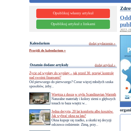
Zdro
Opublikuj własny artykuł
Odd
publ
Opublikuj artykuł z linkami
2022-1
Kalendarium
dodaj wydarzenie »
Przejdź do kalendarium »
Ostatnio dodane artykuły
dodaj artykuł »
Życie od wypłaty do wypłaty – jak przed 30. przejąć kontrolę
nad swoimi finansami?
Od pierwszego do pierwszego? Coraz więcej młodych szuka
sposobów, żeby...
Wnętrza z duszą w stylu Scandinavian Warmth
Naturalne materiały i kolory ziemi o głębszych
tonach to baza wnętrz w...
organ
Jedna decyzja, 20 lat komfortu albo kosztów.
Jak wybrać okna na lata?
Okna kupuje się rzadko, a skutki tej decyzji
odczuwa codziennie. Zimą, przy...