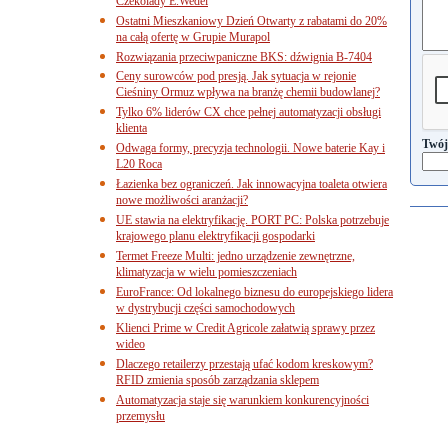
Czekolady E.Wedel
Ostatni Mieszkaniowy Dzień Otwarty z rabatami do 20%
na całą ofertę w Grupie Murapol
Rozwiązania przeciwpaniczne BKS: dźwignia B-7404
Ceny surowców pod presją. Jak sytuacja w rejonie
Cieśniny Ormuz wpływa na branżę chemii budowlanej?
Tylko 6% liderów CX chce pełnej automatyzacji obsługi
klienta
Twój
Odwaga formy, precyzja technologii. Nowe baterie Kay i
L20 Roca
Łazienka bez ograniczeń. Jak innowacyjna toaleta otwiera
nowe możliwości aranżacji?
UE stawia na elektryfikację. PORT PC: Polska potrzebuje
krajowego planu elektryfikacji gospodarki
Termet Freeze Multi: jedno urządzenie zewnętrzne,
klimatyzacja w wielu pomieszczeniach
EuroFrance: Od lokalnego biznesu do europejskiego lidera
w dystrybucji części samochodowych
Klienci Prime w Credit Agricole załatwią sprawy przez
wideo
Dlaczego retailerzy przestają ufać kodom kreskowym?
RFID zmienia sposób zarządzania sklepem
Automatyzacja staje się warunkiem konkurencyjności
przemysłu