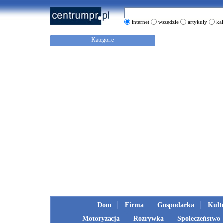
internet
wszędzie
artykuły
ka
Kategorie
Dom
Firma
Gospodarka
Kult
Motoryzacja
Rozrywka
Społeczeństwo