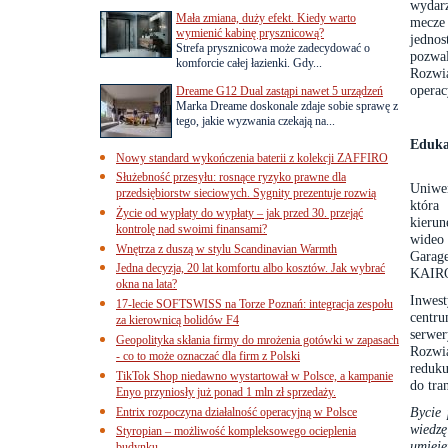
wydar
Mała zmiana, duży efekt. Kiedy warto
mecze
wymienić kabinę prysznicową?
jedno
Strefa prysznicowa może zadecydować o
pozwa
komforcie całej łazienki. Gdy...
Rozwi
operac
Dreame G12 Dual zastąpi nawet 5 urządzeń
Marka Dreame doskonale zdaje sobie sprawę z
tego, jakie wyzwania czekają na...
Eduka
Nowy standard wykończenia baterii z kolekcji ZAFFIRO
Służebność przesyłu: rosnące ryzyko prawne dla
Uniwer
przedsiębiorstw sieciowych. Sygnity prezentuje rozwią
która
Życie od wypłaty do wypłaty – jak przed 30. przejąć
kieru
kontrolę nad swoimi finansami?
wideo 
Wnętrza z duszą w stylu Scandinavian Warmth
Garag
Jedna decyzja, 20 lat komfortu albo kosztów. Jak wybrać
KAIR
okna na lata?
Inwes
17-lecie SOFTSWISS na Torze Poznań: integracja zespołu
centr
za kierownicą bolidów F4
serwe
Geopolityka skłania firmy do mrożenia gotówki w zapasach
Rozwi
- co to może oznaczać dla firm z Polski
reduku
TikTok Shop niedawno wystartował w Polsce, a kampanie
do tra
Enyo przyniosły już ponad 1 mln zł sprzedaży.
Bycie
Entrix rozpoczyna działalność operacyjną w Polsce
wiedz
Styropian – możliwość kompleksowego ocieplenia
umiej