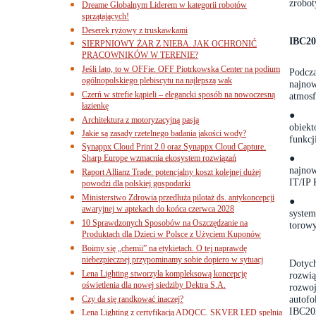
zrobot
Dreame Globalnym Liderem w kategorii robotów
sprzątających!
Deserek ryżowy z truskawkami
IBC20
SIERPNIOWY ŻAR Z NIEBA. JAK OCHRONIĆ
PRACOWNIKÓW W TERENIE?
Jeśli lato, to w OFFie. OFF Piotrkowska Center na podium
Podcz
ogólnopolskiego plebiscytu na najlepszą wak
najno
Czerń w strefie kąpieli – elegancki sposób na nowoczesną
atmosf
łazienkę
●
Architektura z motoryzacyjną pasją
obiekt
Jakie są zasady rzetelnego badania jakości wody?
funkcj
Synappx Cloud Print 2.0 oraz Synappx Cloud Capture.
●
Sharp Europe wzmacnia ekosystem rozwiązań
najno
Raport Allianz Trade: potencjalny koszt kolejnej dużej
IT/IP
powodzi dla polskiej gospodarki
Ministerstwo Zdrowia przedłuża pilotaż ds. antykoncepcji
●
awaryjnej w aptekach do końca czerwca 2028
syste
10 Sprawdzonych Sposobów na Oszczędzanie na
torowy
Produktach dla Dzieci w Polsce z Użyciem Kuponów
Boimy się „chemii” na etykietach. O tej naprawdę
niebezpiecznej przypominamy sobie dopiero w sytuacj
Dotych
Lena Lighting stworzyła kompleksową koncepcję
rozwią
oświetlenia dla nowej siedziby Dektra S.A.
rozwo
autofo
Czy da się randkować inaczej?
IBC202
Lena Lighting z certyfikacją ADQCC. SKVER LED spełnia