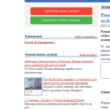
Tech
Opublikuj własny artykuł
Pan
tech
Opublikuj artykuł z linkami
2025-1
Panas
wideo
Kalendarium
dodaj wydarzenie »
system
Przejdź do kalendarium »
W pie
obsza
Ostatnio dodane artykuły
kamera
dodaj artykuł »
rozwi
Inteligentny dom przyjazny zwierzętom. Dreame prezentuje
nowe urządzenia dla naszych pupili
W ofercie marki Dreame debiutują zupełnie nowe,
zaawansowane...
Przyjdź do biura sprzedaży i wynegocjuj swój
pakiet korzyści do nowego mieszkania
Sierpień to dobry moment, aby odwiedzić
biuro sprzedaży Grupy Murapol i...
Zdaln
1-7 sierpnia – Światowy Tydzień Karmienia Piersią
Platf
Dlaczego podczas karmienia piersią tak bardzo chce Ci się
wielu 
pić?...