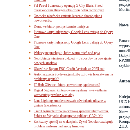
budynku
pozycj
Psi Patrol i dinozaury opanują G City Biała. Przed
Mortim
mieszkańcami Białegostoku dzień pełen rodzinnych
Otwocka placówka zmienia leczenie chorób płuc i
nowotworów
Nowe 
Domowe biuro: pomysł zamiast miejsca
Pionowe karty i ulepszony Google Lens trafiają do Opery
One.
Panas
Pionowe karty i ulepszony Google Lens trafiają do Opery
wyposa
One.
umożl
Wakacyjne przekąski, które warto mieć pod ręką
Dzięki
Neofobia żywieniowa u dzieci – 3 sposoby na oswajanie
RP200G
nowych smaków
szybki
Ukazał się Raport ESG Credit Agricole za 2025 rok
Automatyzacja i cyfryzacja służby zdrowia lekarstwem na
problemy szpitali?
Autom
IT Hub Gliwice - biura, coworking, społeczność
Digital Signage. Zintegrowane systemy wyświetlania
wzmacniają przekaz wizualny
Kolej
Lena Lighting zmodernizowała oświetlenie uliczne w
UCX10
gminie Gierałtowice
automa
Credit Agricole rozwija cyfrową sprzedaż ubezpieczeń.
Skew 
Pakiet na Wypadki dostępny w aplikacji CA24 Mo
przys
Kompa
Zasłużony spokój na wakacjach. Zyxel Nebula rozwiązuje
2110,
problem nadzoru nad siecią firmową