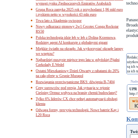
techno
wymogi rynku Zjednoczonych Emiratów Arabskich
Grupa Roca zamyka 2025 rok z przychodami 1,96 mld euro
i zyskiem netto w wysokości 43 mln euro
Panas
Trwa lato z Akademią swisspor
Broad
Nowy odkurzacz pionowy 2w1 Cecotec Conga Rockstar
elasty
RS50
produk
Polska technologia idzie łeb w łeb z Doliną Krzemową.
Rodzimy agent AI konkuruje z globalnymi gigant
Miękkie światło na okrągło. Jak wykorzystać okrągłe lampy
we wnętrzu?
Redakcj
Najbardziej puszyste miejsce tego lata w gdyńskiej Pijalni
użytko
Czekolady E.Wedel
są ich 
Ostatni Mieszkaniowy Dzień Otwarty z rabatami do 20%
za ich t
na całą ofertę w Grupie Murapol
Nades
Rozwiązania przeciwpaniczne BKS: dźwignia B-7404
Ceny surowców pod presją. Jak sytuacja w rejonie
UPR
Cieśniny Ormuz wpływa na branżę chemii budowlanej?
http:
Tylko 6% liderów CX chce pełnej automatyzacji obsługi
klienta
Odwaga formy, precyzja technologii. Nowe baterie Kay i
L20 Roca
Kom
Twó