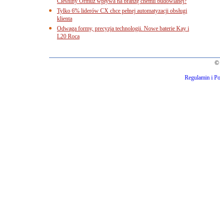
Cieśniny Ormuz wpływa na branżę chemii budowlanej?
Tylko 6% liderów CX chce pełnej automatyzacji obsługi
klienta
Odwaga formy, precyzja technologii. Nowe baterie Kay i
L20 Roca
© 
Regulamin i Po