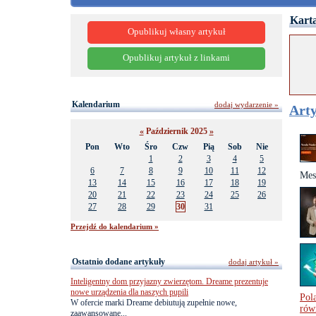
Karta
Opublikuj własny artykuł
Opublikuj artykuł z linkami
Kalendarium
dodaj wydarzenie »
Arty
«
Październik 2025
»
Pon
Wto
Śro
Czw
Pią
Sob
Nie
1
2
3
4
5
6
7
8
9
10
11
12
Mes
13
14
15
16
17
18
19
20
21
22
23
24
25
26
27
28
29
30
31
Przejdź do kalendarium »
Ostatnio dodane artykuły
dodaj artykuł »
Inteligentny dom przyjazny zwierzętom. Dreame prezentuje
nowe urządzenia dla naszych pupili
Pol
W ofercie marki Dreame debiutują zupełnie nowe,
rów
zaawansowane...