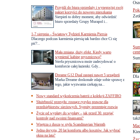
Osz
Przyjdź do biura sprzedaży i wynegocjuj swój
Poko
pakiet korzyści do nowego mieszkania
Zetk
Sierpień to dobry moment, aby odwiedzić
biuro sprzedaży Grupy Murapol i...
1-7 sierpnia – Światowy Tydzień Karmienia Piersią
Dlaczego podczas karmienia piersią tak bardzo chce Ci się
pić?...
Sum
cen
Mała zmiana, duży efekt. Kiedy warto
wymienić kabinę prysznicową?
Sum
Strefa prysznicowa może zadecydować o
komforcie całej łazienki. Gdy...
Dreame G12 Dual zastąpi nawet 5 urządzeń
Dla 
Marka Dreame doskonale zdaje sobie sprawę z
tego, jakie wyzwania czekają na...
Nowy standard wykończenia baterii z kolekcji ZAFFIRO
Służebność przesyłu: rosnące ryzyko prawne dla
przedsiębiorstw sieciowych. Sygnity prezentuje rozwią
Życie od wypłaty do wypłaty – jak przed 30. przejąć
kontrolę nad swoimi finansami?
takż
Wnętrza z duszą w stylu Scandinavian Warmth
Mac
Jedna decyzja, 20 lat komfortu albo kosztów. Jak wybrać
Kie
okna na lata?
Życ