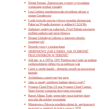
Digital Signage. Zintegrowane systemy wyświetlania
wzmacniają przekaz wizualny
Lena Lighting zmodernizowała oświetlenie uliczne w
gminie Gierałtowice
Credit Agricole rozwija cyfrową sprzedaż ubezpieczeń.
Pakiet na Wypadki dostępny w aplikacji CA24 Mo
Zasłużony spokój na wakacjach. Zyxel Nebula rozwiązuje
problem nadzoru nad siecią firmową
Dreame Globalnym Liderem w kategorii robotów
sprzątających!
Deserek ryżowy z truskawkami
SIERPNIOWY ŻAR Z NIEBA. JAK OCHRONIĆ
PRACOWNIKÓW W TERENIE?
Jeśli lato, to w OFFie. OFF Piotrkowska Center na podium
ogólnopolskiego plebiscytu na najlepszą wak
Czerń w strefie kąpieli – elegancki sposób na nowoczesną
łazienkę
Architektura z motoryzacyjną pasją
Jakie są zasady rzetelnego badania jakości wody?
Synappx Cloud Print 2.0 oraz Synappx Cloud Capture.
Sharp Europe wzmacnia ekosystem rozwiązań
Raport Allianz Trade: potencjalny koszt kolejnej dużej
powodzi dla polskiej gospodarki
Ministerstwo Zdrowia przedłuża pilotaż ds. antykoncepcji
awaryjnej w aptekach do końca czerwca 2028