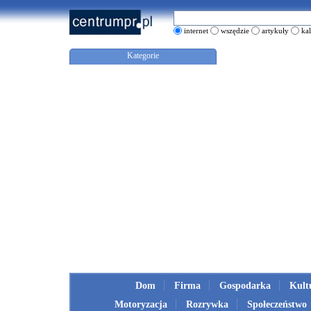
internet
wszędzie
artykuły
ka
Kategorie
Dom
Firma
Gospodarka
Kult
Motoryzacja
Rozrywka
Społeczeństwo