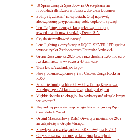
10 Sprawdzonych Sposobów na Oszczędzanie na
Produktach dla Dzieci w Polsce z Użyciem Kuponów
Boimy się „chemii” na etykietach. O tej naprawdę
niebezpiecznej przypominamy sobie dopiero w sytuacj
Lena Lighting stworzyła kompleksową koncepcję
oświetlenia dla nowej siedziby Dektra S.A.
Czy da się randkować inaczej?
Lena Lighting z certyfikacją ADQCC. SKVER LED spełnia
wymogi rynku Zjednoczonych Emiratów Arabskich
Grupa Roca zamyka 2025 rok z przychodami 1,96 mld euro
i zyskiem netto w wysokości 43 mln euro
Trwa lato z Akademią swisspor
Nowy odkurzacz pionowy 2w1 Cecotec Conga Rockstar
RS50
Polska technologia idzie łeb w łeb z Doliną Krzemową.
Rodzimy agent AI konkuruje z globalnymi gigant
Miękkie światło na okrągło. Jak wykorzystać okrągłe lampy
we wnętrzu?
Najbardziej puszyste miejsce tego lata w gdyńskiej Pijalni
Czekolady E.Wedel
Ostatni Mieszkaniowy Dzień Otwarty z rabatami do 20%
na całą ofertę w Grupie Murapol
Rozwiązania przeciwpaniczne BKS: dźwignia B-7404
Ceny surowców pod presją. Jak sytuacja w rejonie