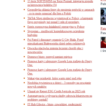
17-lecie SOFTSWISS na Torze Poznań: integracja zespołu
Paź
za kierownicą bolidów F4
Geopolityka skłania firmy do mrożenia gotówki w zapasach
- co to może oznaczać dla firm z Polski
TikTok Shop niedawno wystartował w Polsce, a kampanie
Enyo przyniosły już ponad 1 mln zł sprzedaży.
Entrix rozpoczyna działalność operacyjną w Polsce
Pan
Styropian – możliwość kompleksowego ocieplenia
Pan
budynku
Psi Patrol i dinozaury opanują G City Biała. Przed
mieszkańcami Białegostoku dzień pełen rodzinnych
Otwocka placówka zmienia leczenie chorób płuc i
i śr
nowotworów
Domowe biuro: pomysł zamiast miejsca
Pionowe karty i ulepszony Google Lens trafiają do Opery
One.
Pionowe karty i ulepszony Google Lens trafiają do Opery
One.
Wakacyjne przekąski, które warto mieć pod ręką
Neofobia żywieniowa u dzieci – 3 sposoby na oswajanie
nowych smaków
Ukazał się Raport ESG Credit Agricole za 2025 rok
Automatyzacja i cyfryzacja służby zdrowia lekarstwem na
problemy szpitali?
IT Hub Gliwice - biura, coworking, społeczność