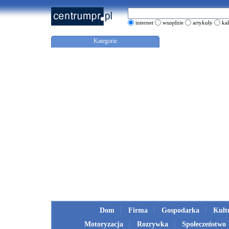
internet
wszędzie
artykuły
ka
Kategorie
Dom
Firma
Gospodarka
Kult
Motoryzacja
Rozrywka
Społeczeństwo