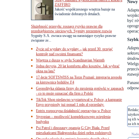
Nowy 
ZAFFIRO
Jakość współczesnego wnętrza bazuje na
Adapt
świadomie dobranych detalach.
wojsko
być r
oprog
Służebność przesyłu: rosnące ryzyko prawne dla
operac
przedsiębiorstw sieciowych. Sygnity prezentuje rozwią
Sygnity S.A. zwraca uwagę na narastające ryzyko prawne
Szybk
związane ze...
Adapte
Życie od wypłaty do wypłaty – jak przed 30. przejąć
sektor
kontrolę nad swoimi finansami?
środow
Wnętrza z duszą w stylu Scandinavian Warmth
Wiel
Jedna decyzja, 20 lat komfortu albo kosztów. Jak wybrać
przeci
okna na lata?
rozwoj
17-lecie SOFTSWISS na Torze Poznań: integracja zespołu
za kierownicą bolidów F4
Panas
odpowi
Geopolityka skłania firmy do mrożenia gotówki w zapasach
- co to może oznaczać dla firm z Polski
TikTok Shop niedawno wystartował w Polsce, a kampanie
Enyo przyniosły już ponad 1 mln zł sprzedaży.
Redakcj
Entrix rozpoczyna działalność operacyjną w Polsce
użytko
Styropian – możliwość kompleksowego ocieplenia
są ich 
budynku
za ich t
Psi Patrol i dinozaury opanują G City Biała. Przed
mieszkańcami Białegostoku dzień pełen rodzinnych
Nades
Otwocka placówka zmienia leczenie chorób płuc i