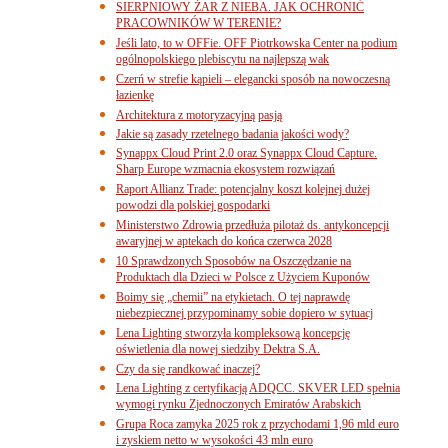
SIERPNIOWY ŻAR Z NIEBA. JAK OCHRONIĆ
PRACOWNIKÓW W TERENIE?
Jeśli lato, to w OFFie. OFF Piotrkowska Center na podium
ogólnopolskiego plebiscytu na najlepszą wak
Czerń w strefie kąpieli – elegancki sposób na nowoczesną
łazienkę
Architektura z motoryzacyjną pasją
Jakie są zasady rzetelnego badania jakości wody?
Synappx Cloud Print 2.0 oraz Synappx Cloud Capture.
Sharp Europe wzmacnia ekosystem rozwiązań
Raport Allianz Trade: potencjalny koszt kolejnej dużej
powodzi dla polskiej gospodarki
Ministerstwo Zdrowia przedłuża pilotaż ds. antykoncepcji
awaryjnej w aptekach do końca czerwca 2028
10 Sprawdzonych Sposobów na Oszczędzanie na
Produktach dla Dzieci w Polsce z Użyciem Kuponów
Boimy się „chemii” na etykietach. O tej naprawdę
niebezpiecznej przypominamy sobie dopiero w sytuacj
Lena Lighting stworzyła kompleksową koncepcję
oświetlenia dla nowej siedziby Dektra S.A.
Czy da się randkować inaczej?
Lena Lighting z certyfikacją ADQCC. SKVER LED spełnia
wymogi rynku Zjednoczonych Emiratów Arabskich
Grupa Roca zamyka 2025 rok z przychodami 1,96 mld euro
i zyskiem netto w wysokości 43 mln euro