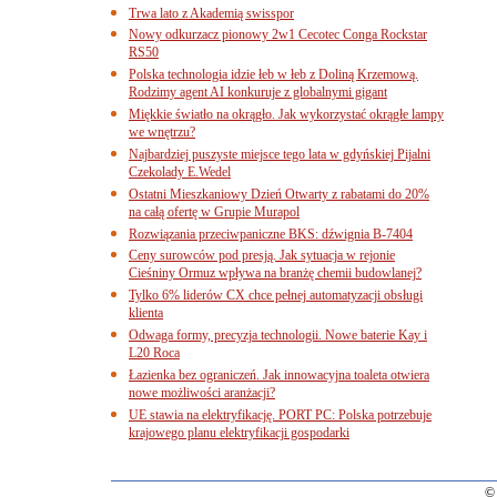
Trwa lato z Akademią swisspor
Nowy odkurzacz pionowy 2w1 Cecotec Conga Rockstar
RS50
Polska technologia idzie łeb w łeb z Doliną Krzemową.
Rodzimy agent AI konkuruje z globalnymi gigant
Miękkie światło na okrągło. Jak wykorzystać okrągłe lampy
we wnętrzu?
Najbardziej puszyste miejsce tego lata w gdyńskiej Pijalni
Czekolady E.Wedel
Ostatni Mieszkaniowy Dzień Otwarty z rabatami do 20%
na całą ofertę w Grupie Murapol
Rozwiązania przeciwpaniczne BKS: dźwignia B-7404
Ceny surowców pod presją. Jak sytuacja w rejonie
Cieśniny Ormuz wpływa na branżę chemii budowlanej?
Tylko 6% liderów CX chce pełnej automatyzacji obsługi
klienta
Odwaga formy, precyzja technologii. Nowe baterie Kay i
L20 Roca
Łazienka bez ograniczeń. Jak innowacyjna toaleta otwiera
nowe możliwości aranżacji?
UE stawia na elektryfikację. PORT PC: Polska potrzebuje
krajowego planu elektryfikacji gospodarki
© 