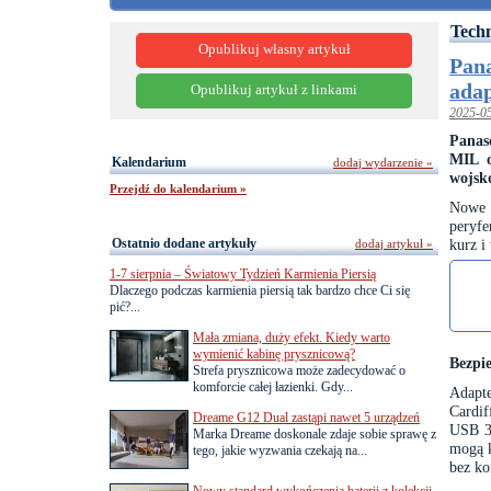
Tech
Opublikuj własny artykuł
Pana
ada
Opublikuj artykuł z linkami
2025-0
Pana
MIL o
Kalendarium
dodaj wydarzenie »
wojsk
Przejdź do kalendarium »
Nowe 
peryf
Ostatnio dodane artykuły
kurz i
dodaj artykuł »
1-7 sierpnia – Światowy Tydzień Karmienia Piersią
Dlaczego podczas karmienia piersią tak bardzo chce Ci się
pić?...
Mała zmiana, duży efekt. Kiedy warto
wymienić kabinę prysznicową?
Bezpi
Strefa prysznicowa może zadecydować o
komforcie całej łazienki. Gdy...
Adapt
Cardif
Dreame G12 Dual zastąpi nawet 5 urządzeń
USB 3.
Marka Dreame doskonale zdaje sobie sprawę z
mogą k
tego, jakie wyzwania czekają na...
bez ko
Nowy standard wykończenia baterii z kolekcji