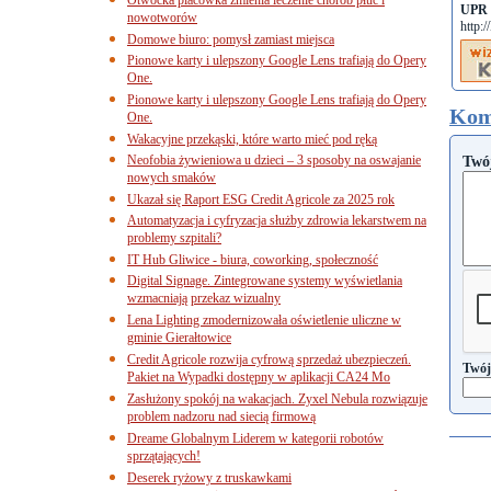
UPR
nowotworów
http:
Domowe biuro: pomysł zamiast miejsca
Pionowe karty i ulepszony Google Lens trafiają do Opery
One.
Pionowe karty i ulepszony Google Lens trafiają do Opery
Kom
One.
Wakacyjne przekąski, które warto mieć pod ręką
Neofobia żywieniowa u dzieci – 3 sposoby na oswajanie
Twó
nowych smaków
Ukazał się Raport ESG Credit Agricole za 2025 rok
Automatyzacja i cyfryzacja służby zdrowia lekarstwem na
problemy szpitali?
IT Hub Gliwice - biura, coworking, społeczność
Digital Signage. Zintegrowane systemy wyświetlania
wzmacniają przekaz wizualny
Lena Lighting zmodernizowała oświetlenie uliczne w
gminie Gierałtowice
Credit Agricole rozwija cyfrową sprzedaż ubezpieczeń.
Twój
Pakiet na Wypadki dostępny w aplikacji CA24 Mo
Zasłużony spokój na wakacjach. Zyxel Nebula rozwiązuje
problem nadzoru nad siecią firmową
Dreame Globalnym Liderem w kategorii robotów
sprzątających!
Deserek ryżowy z truskawkami