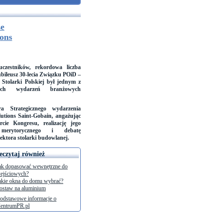
ze
ions
czestników, rekordowa liczba
ubileusz 30-lecia Związku POiD –
Stolarki Polskiej był jednym z
szych wydarzeń branżowych
ra Strategicznego wydarzenia
lutions Saint-Gobain, angażując
cie Kongresu, realizację jego
merytorycznego i debatę
sektora stolarki budowlanej.
eczytaj również
ak dopasować wewnętrzne do
ejściowych?
akie okna do domu wybrać?
ostaw na aluminium
odstawowe informacje o
entrumPR.pl