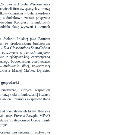
2026 roku w Hotelu Warszawianka
tawicieli firm związanych z branżą
ątkowy charakter – była rekordowa
, a dodatkowo została połączona
rzewodnie Kongresu: „
Fundamenty
 oddało skalę wyzwań i kierunek
Stolarki Polskiej jako Partnera
firmy ze środowiskiem branżowym
.
– Dla Glassolutions Saint-Gobain
realizowane w ramach inicjatyw
ch z efektywnością energetyczną
esnego budownictwa. Partnerstwo
– budowania silnej, nowoczesnej
dkreśla
Maciej Mańko, Dyrektor
j gospodarki
tematyczne, których wspólnym
ranżą stolarki budowlanej i szanse
stawicieli branży i ekspertów Rada
iał przedstawicieli firmy: Henryka
Gobain oraz Prezesa Zarządu MIWO
etingu Strategicznego Grupy Saint-
yjnych.
tycznym poświęconym wpływowi