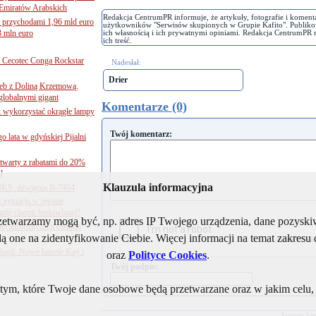
Emiratów Arabskich
Redakcja CentrumPR informuje, że artykuły, fotografie i koment
 przychodami 1,96 mld euro
użytkowników "Serwisów skupionych w Grupie Kafito". Publiko
3 mln euro
ich własnością i ich prywatnymi opiniami. Redakcja CentrumPR 
ich treść.
Cecotec Conga Rockstar
Nadesłał:
Drier
 łeb z Doliną Krzemową.
globalnymi gigant
Komentarze (0)
k wykorzystać okrągłe lampy
Twój komentarz:
go lata w gdyńskiej Pijalni
twarty z rabatami do 20%
l
Klauzula informacyjna
BKS: dźwignia B-7404
sytuacja w rejonie
nżę chemii budowlanej?
rzetwarzamy mogą być, np. adres IP Twojego urządzenia, dane pozys
j automatyzacji obsługi
ą one na zidentyfikowanie Ciebie. Więcej informacji na temat zakres
ogii. Nowe baterie Kay i
oraz
Polityce Cookies
.
Twój podpis:
ym, które Twoje dane osobowe będą przetwarzane oraz w jakim celu, i
System ko