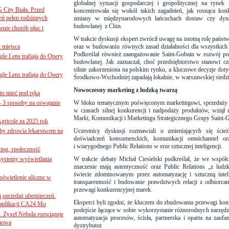
globalnej sytuacji gospodarczej i geopolitycznej na ryne
G City Biała. Przed
koncentrowała się wokół takich zagadnień, jak rosnąca konk
eń pełen rodzinnych
zmiany w międzynarodowych łańcuchach dostaw czy dynam
budowlanej
z Chin.
nie chorób płuc i
W trakcie dyskusji ekspert zwrócił uwagę na istotną rolę państ
 miejsca
oraz w budowaniu równych zasad działalności dla wszystkich
Podkreślał również zaangażowanie Saint-Gobain w rozwój pols
le Lens trafiają do Opery
budowlanej. Jak zaznaczał, choć przedsiębiorstwo stanowi czę
silnie zakorzeniona na polskim rynku, a kluczowe decyzje doty
le Lens trafiają do Opery
Środkowo-Wschodniej zapadają lokalnie, w warszawskiej siedzib
Nowoczesny marketing z ludzką twarzą
to mieć pod ręką
– 3 sposoby na oswajanie
W bloku tematycznym poświęconym
marketingowi, sprzedaży 
w czasach silnej konkurencji i nadpodaży produktów, wziął u
Marki, Komunikacji i Marketingu Strategicznego Grupy Saint-G
gricole za 2025 rok
żby zdrowia lekarstwem na
Uczestnicy dyskusji rozmawiali o zmieniających się ście
doświadczeń konsumenckich, komunikacji omnichannel ora
i wiarygodnego Public Relations w erze sztucznej inteligencji.
ing, społeczność
 systemy wyświetlania
W trakcie debaty Michał Ciesielski podkreślał, że we współ
znaczenie mają autentyczność oraz Public Relations „z lud
świecie zdominowanym przez automatyzację i sztuczną intel
świetlenie uliczne w
transparentność i budowanie prawdziwych relacji z odbiorca
przewagi konkurencyjnej marek.
ą sprzedaż ubezpieczeń.
Eksperci byli zgodni, że kluczem do zbudowania przewagi kon
 aplikacji CA24 Mo
podejście łączące w sobie wykorzystanie różnorodnych narzęd
. Zyxel Nebula rozwiązuje
automatyzacja procesów, ścisła, partnerska i oparta na zaufa
rmową
dystrybutor.