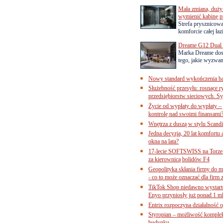
Mała zmiana, duży 
wymienić kabinę p
Strefa prysznicow
komforcie całej łaz
Dreame G12 Dual z
Marka Dreame dosk
tego, jakie wyzwani
Nowy standard wykończenia ba
Służebność przesyłu: rosnące r
przedsiębiorstw sieciowych. Sy
Życie od wypłaty do wypłaty – 
kontrolę nad swoimi finansami
Wnętrza z duszą w stylu Scand
Jedna decyzja, 20 lat komfortu
okna na lata?
17-lecie SOFTSWISS na Torze P
za kierownicą bolidów F4
Geopolityka skłania firmy do 
- co to może oznaczać dla firm 
TikTok Shop niedawno wystart
Enyo przyniosły już ponad 1 ml
Entrix rozpoczyna działalność 
Styropian – możliwość komple