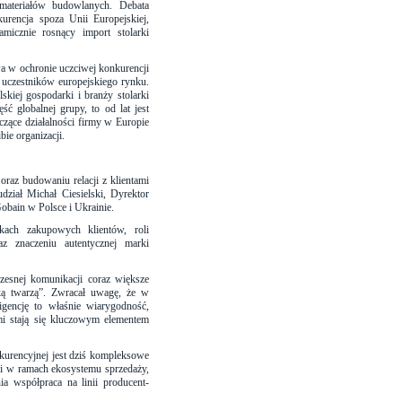
k materiałów budowlanych. Debata
urencja spoza Unii Europejskiej,
icznie rosnący import stolarki
wa w ochronie uczciwej konkurencji
 uczestników europejskiego rynku.
kiej gospodarki i branży stolarki
ść globalnej grupy, to od lat jest
czące działalności firmy w Europie
ie organizacji.
oraz budowaniu relacji z klientami
dział Michał Ciesielski, Dyrektor
obain w Polsce i Ukrainie.
żkach zakupowych klientów, roli
z znaczeniu autentycznej marki
czesnej komunikacji coraz większe
zką twarzą”. Zwracał uwagę, że w
igencję to właśnie wiarygodność,
mi stają się kluczowym elementem
kurencyjnej jest dziś kompleksowe
zi w ramach ekosystemu sprzedaży,
nia współpraca na linii producent-