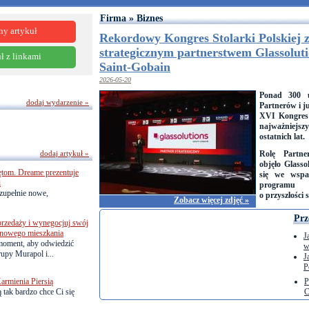
Firma » Biznes
ny artykuł
Rekordowy Kongres Stolarki Polskiej 
strategicznym partnerstwem Glassolut
ł z linkami
Saint-Gobain
2026-05-20
Ponad 300 u
dodaj wydarzenie »
Partnerów i j
XVI Kongres 
najważniej
ostatnich lat.
dodaj artykuł »
Rolę Partne
objęło Glasso
ętom. Dreame prezentuje
się we wspar
i
programu 
zupełnie nowe,
o przyszłości 
Zobacz więcej zdjęć »
Prz
przedaży i wynegocjuj swój
o nowego mieszkania
J
 moment, aby odwiedzić
w
upy Murapol i...
J
P
armienia Piersią
P
 tak bardzo chce Ci się
C