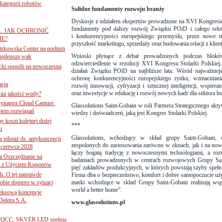
ategorii robotów
Solidne fundamenty rozwoju branży
Dyskusje z udziałem ekspertów prowadzone na XVI Kongresie S
fundamenty pod dalszy rozwój Związku POiD i całego sekto
A. JAK OCHRONIĆ
i konkurencyjności europejskiego przemysłu, przez nowe m
E?
przyszłość marketingu, sprzedaży oraz budowania relacji z klien
iotrkowska Center na podium
Wnioski płynące z debat prowadzonych podczas bloków
najlepszą wak
odzwierciedlenie w rezolucji XVI Kongresu Stolarki Polskiej,
ancki sposób na nowoczesną
działań Związku POiD na najbliższe lata. Wśród najważniej
ochronę konkurencyjności europejskiego rynku, wzmacnianie
asją
rozwój innowacji, cyfryzacji i sztucznej inteligencji, wspier
oraz inwestycje w edukację i rozwój nowych kadr dla sektora 
ania jakości wody?
Synappx Cloud Capture.
Glassolutions Saint-Gobain
w roli Partnera Strategicznego akt
tem rozwiązań
wiedzy i doświadczeń, jaką jest Kongres Stolarki Polskiej.
ny koszt kolejnej dużej
***
i
Glassolutions, wchodzący w skład grupy Saint-Gobain, o
 pilotaż ds. antykoncepcji
zespolonych do zastosowania zarówno w oknach, jak i na now
 czerwca 2028
łączy bogatą tradycję z nowoczesnymi technologiami, a ro
 Oszczędzanie na
badaniach prowadzonych w centrach rozwojowych Grupy Sai
ce z Użyciem Kuponów
pięć zakładów produkcyjnych, w których powstają szyby spełni
ch. O tej naprawdę
Firma dba o bezpieczeństwo, komfort i dobre samopoczucie 
obie dopiero w sytuacj
marki wchodzące w skład Grupy Saint-Gobain realizują wsp
world a better home”.
leksową koncepcję
 Dektra S.A.
www.glassolutions.pl
ą ADQCC. SKVER LED spełnia