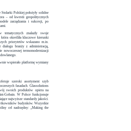
tolarki Polskiej położyły solidne
ra – od kwestii geopolitycznych
odele zarządzania i sukcesji, po
tami.
 tematycznych znalazły swoje
 która określiła kluczowe kierunki
szych priorytetów wskazano m.in.
 dialogu branży z administracją,
anie nowoczesnej termomodernizacji
budowlanego.
ywnie wspierało platformę wymiany
feruje szeroki asortyment szyb
oczesnych fasadach. Glassolutions
zwój swoich produktów opiera na
nt-Gobain. W Polsce funkcjonuje
ające najwyższe standardy jakości.
użytkowników budynków. Wszystkie
ólny cel nadrzędny: „Making the