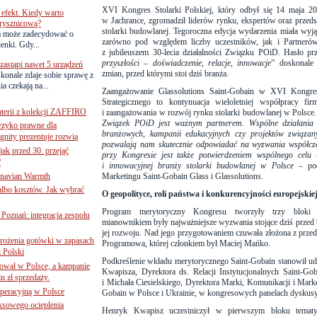
XVI Kongres Stolarki Polskiej
, który odbył się 14 maja 
efekt. Kiedy warto
w Jachrance, zgromadził liderów rynku, ekspertów oraz przeds
rysznicową?
stolarki budowlanej. Tegoroczna edycja wydarzenia miała wyj
a może zadecydować o
zarówno pod względem liczby uczestników, jak i Partnerów
ienki. Gdy...
z jubileuszem 30-lecia działalności Związku POiD. Hasło p
przyszłości – doświadczenie, relacje, innowacje
” doskonale
astąpi nawet 5 urządzeń
zmian, przed którymi stoi dziś branża.
onale zdaje sobie sprawę z
a czekają na...
Zaangażowanie Glassolutions Saint-Gobain w XVI Kongres 
Strategicznego to kontynuacja wieloletniej współpracy 
terii z kolekcji ZAFFIRO
i zaangażowania w rozwój rynku stolarki budowlanej w Polsce
Związek POiD jest ważnym partnerem. Wspólne działania 
yzyko prawne dla
branżowych, kampanii edukacyjnych czy projektów związany
gnity prezentuje rozwią
pozwalają nam skutecznie odpowiadać na wyzwania współcz
jak przed 30. przejąć
przy Kongresie jest także potwierdzeniem wspólnego celu 
?
i innowacyjnej branży stolarki budowlanej w Polsce –
po
inavian Warmth
Marketingu Saint-Gobain Glass i Glassolutions.
 albo kosztów. Jak wybrać
O geopolityce, roli państwa i konkurencyjności europejskie
Program merytoryczny Kongresu tworzyły trzy bloki 
oznań: integracja zespołu
mianownikiem były najważniejsze wyzwania stojące dziś przed b
jej rozwoju. Nad jego przygotowaniem czuwała złożona z przed
mrożenia gotówki w zapasach
Programowa, której członkiem był Maciej Mańko.
z Polski
Podkreślenie wkładu merytorycznego Saint-Gobain stanowił udz
ował w Polsce, a kampanie
Kwapisza, Dyrektora ds. Relacji Instytucjonalnych Saint-
n zł sprzedaży.
i Michała Ciesielskiego, Dyrektora Marki, Komunikacji i Mark
operacyjną w Polsce
Gobain w Polsce i Ukrainie, w kongresowych panelach dyskus
ksowego ocieplenia
Henryk Kwapisz uczestniczył w pierwszym bloku tema