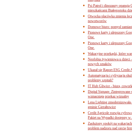
budynku
Psi Patrol i dinozaury opanują 
mieszkańcami Białegostoku dzi
Otwocka placówka zmienia lecze
nowotworów
Domowe biuro: pomysł zamiast
Pionowe karty i ulepszony Goog
One.
Pionowe karty i ulepszony Goog
One.
Wakacyjne przekąski, które war
Neofobia żywieniowa u dzieci 
nowych smaków
Ukazał się Raport ESG Credit A
Automatyzacja i cyfryzacja słu
problemy szpitali?
IT Hub Gliwice - biura, cowork
Digital Signage. Zintegrowane
wzmacniają przekaz wizualny
Lena Lighting zmodernizowała o
gminie Gierałtowice
Credit Agricole rozwija cyfrow
Pakiet na Wypadki dostępny w
Zasłużony spokój na wakacjach
problem nadzoru nad siecią fi