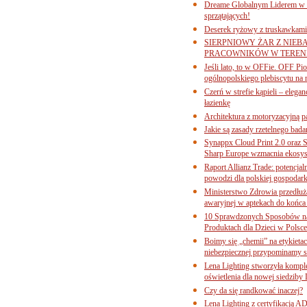
Dreame Globalnym Liderem w k
sprzątających!
Deserek ryżowy z truskawkami
SIERPNIOWY ŻAR Z NIEB
PRACOWNIKÓW W TERENI
Jeśli lato, to w OFFie. OFF P
ogólnopolskiego plebiscytu na 
Czerń w strefie kąpieli – eleg
łazienkę
Architektura z motoryzacyjną p
Jakie są zasady rzetelnego bad
Synappx Cloud Print 2.0 oraz 
Sharp Europe wzmacnia ekosys
Raport Allianz Trade: potencjal
powodzi dla polskiej gospodark
Ministerstwo Zdrowia przedłuża
awaryjnej w aptekach do końca
10 Sprawdzonych Sposobów na
Produktach dla Dzieci w Pols
Boimy się „chemii” na etykieta
niebezpiecznej przypominamy s
Lena Lighting stworzyła komp
oświetlenia dla nowej siedziby
Czy da się randkować inaczej?
Lena Lighting z certyfikacj