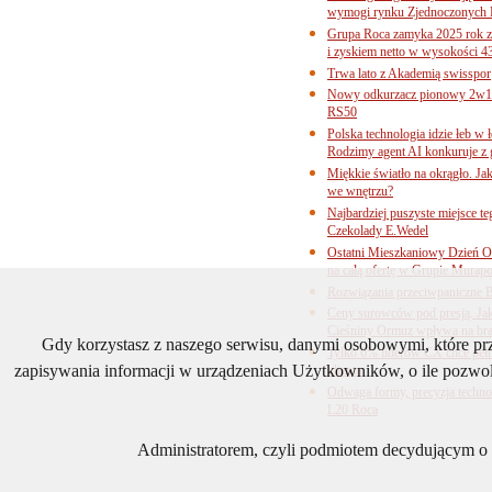
wymogi rynku Zjednoczonych 
Grupa Roca zamyka 2025 rok z
i zyskiem netto w wysokości 4
Trwa lato z Akademią swisspor
Nowy odkurzacz pionowy 2w1 
RS50
Polska technologia idzie łeb w
Rodzimy agent AI konkuruje z 
Miękkie światło na okrągło. Ja
we wnętrzu?
Najbardziej puszyste miejsce te
Czekolady E.Wedel
Ostatni Mieszkaniowy Dzień O
na całą ofertę w Grupie Murapo
Rozwiązania przeciwpaniczne 
Ceny surowców pod presją. Jak 
Cieśniny Ormuz wpływa na bra
Gdy korzystasz z naszego serwisu, danymi osobowymi, które p
Tylko 6% liderów CX chce pełne
zapisywania informacji w urządzeniach Użytkowników, o ile pozwol
klienta
Odwaga formy, precyzja technol
L20 Roca
Administratorem, czyli podmiotem decydującym o t