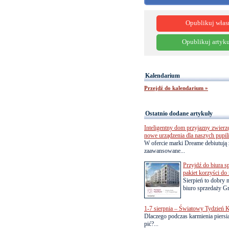
Opublikuj włas
Opublikuj artyku
Kalendarium
Przejdź do kalendarium »
Ostatnio dodane artykuły
Inteligentny dom przyjazny zwierz
nowe urządzenia dla naszych pupil
W ofercie marki Dreame debiutują 
zaawansowane...
Przyjdź do biura s
pakiet korzyści d
Sierpień to dobry
biuro sprzedaży Gr
1-7 sierpnia – Światowy Tydzień K
Dlaczego podczas karmienia piersią
pić?...