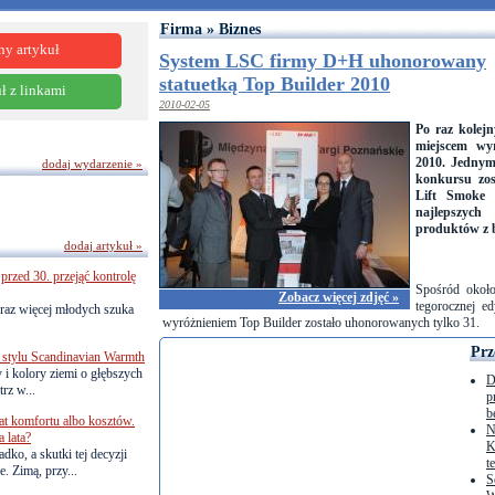
Firma » Biznes
ny artykuł
System LSC firmy D+H uhonorowany
statuetką Top Builder 2010
ł z linkami
2010-02-05
Po raz kolej
miejscem wyr
2010. Jednym
dodaj wydarzenie »
konkursu zos
Lift Smoke 
najlepszych
produktów z 
dodaj artykuł »
przed 30. przejąć kontrolę
Spośród okoł
Zobacz więcej zdjęć »
tegorocznej e
raz więcej młodych szuka
wyróżnieniem Top Builder zostało uhonorowanych tylko 31.
Prz
 stylu Scandinavian Warmth
y i kolory ziemi o głębszych
D
rz w...
p
b
lat komfortu albo kosztów.
N
 lata?
K
dko, a skutki tej decyzji
t
. Zimą, przy...
S