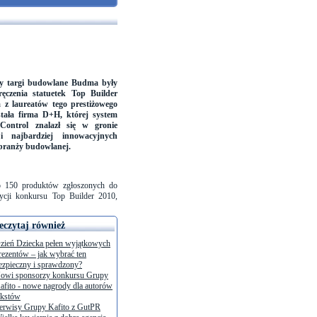
ny targi budowlane Budma były
ęczenia statuetek Top Builder
 z laureatów tego prestiżowego
tała firma D+H, której system
Control znalazł się w gronie
 i najbardziej innowacyjnych
branży budowlanej.
o 150 produktów zgłoszonych do
dycji konkursu Top Builder 2010,
eczytaj również
zień Dziecka pełen wyjątkowych
rezentów – jak wybrać ten
ezpieczny i sprawdzony?
owi sponsorzy konkursu Grupy
afito - nowe nagrody dla autorów
ekstów
erwisy Grupy Kafito z GutPR