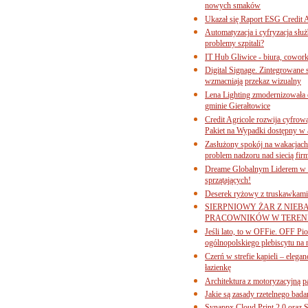
nowych smaków
Ukazał się Raport ESG Credit A
Automatyzacja i cyfryzacja słu
problemy szpitali?
IT Hub Gliwice - biura, cowork
Digital Signage. Zintegrowane
wzmacniają przekaz wizualny
Lena Lighting zmodernizowała o
gminie Gierałtowice
Credit Agricole rozwija cyfrow
Pakiet na Wypadki dostępny w
Zasłużony spokój na wakacjach
problem nadzoru nad siecią fi
Dreame Globalnym Liderem w k
sprzątających!
Deserek ryżowy z truskawkami
SIERPNIOWY ŻAR Z NIEB
PRACOWNIKÓW W TERENI
Jeśli lato, to w OFFie. OFF P
ogólnopolskiego plebiscytu na 
Czerń w strefie kąpieli – eleg
łazienkę
Architektura z motoryzacyjną p
Jakie są zasady rzetelnego bad
Synappx Cloud Print 2.0 oraz 