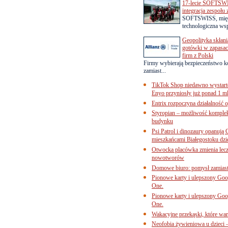
17-lecie SOFTSWI
integracja zespołu
SOFTSWISS, międ
technologiczna wsp
Geopolityka skłani
gotówki w zapasach
firm z Polski
Firmy wybierają bezpieczeństwo k
zamiast...
TikTok Shop niedawno wystart
Enyo przyniosły już ponad 1 ml
Entrix rozpoczyna działalność 
Styropian – możliwość komple
budynku
Psi Patrol i dinozaury opanują 
mieszkańcami Białegostoku dzi
Otwocka placówka zmienia lecze
nowotworów
Domowe biuro: pomysł zamiast
Pionowe karty i ulepszony Goog
One.
Pionowe karty i ulepszony Goog
One.
Wakacyjne przekąski, które war
Neofobia żywieniowa u dzieci 