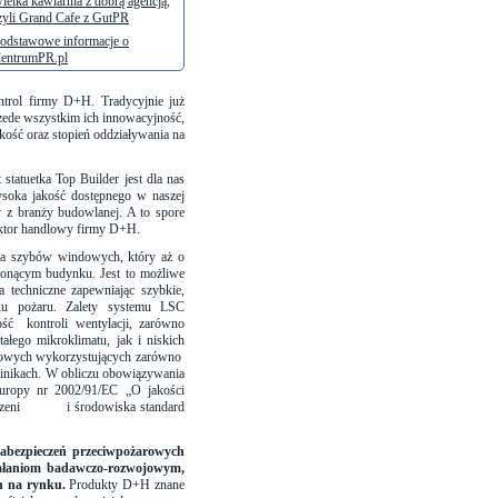
ielka kawiarnia z dobrą agencją,
zyli Grand Cafe z GutPR
odstawowe informacje o
entrumPR.pl
ntrol firmy D+H. Tradycyjnie już
rzede wszystkim ich innowacyjność,
kość oraz stopień oddziaływania na
tatuetka Top Builder jest dla nas
soka jakość dostępnego w naszej
ty z branży budowlanej. A to spore
ektor handlowy firmy D+H.
nia szybów windowych, który aż o
łonącym budynku. Jest to możliwe
a techniczne zapewniając szybkie,
ku pożaru.
Zalety systemu LSC
ść kontroli wentylacji, zarówno
tałego mikroklimatu, jak i niskich
rowych wykorzystujących zarówno
 klinikach. W obliczu obowiązywania
y nr 2002/91/EC „O jakości
 kieszeni i środowiska standard
zabezpieczeń przeciwpożarowych
ziałaniom badawczo-rozwojowym,
ch na rynku.
Produkty D+H znane