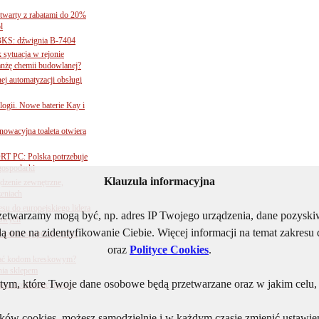
twarty z rabatami do 20%
l
BKS: dźwignia B-7404
sytuacja w rejonie
nżę chemii budowlanej?
j automatyzacji obsługi
ogii. Nowe baterie Kay i
nnowacyjna toaleta otwiera
ORT PC: Polska potrzebuje
 gospodarki
Klauzula informacyjna
ądzenie zewnętrzne,
zeniach
su do europejskiego lidera
rzetwarzamy mogą być, np. adres IP Twojego urządzenia, dane pozys
dowych
ą one na zidentyfikowanie Ciebie. Więcej informacji na temat zakres
e załatwią sprawy przez
oraz
Polityce Cookies
.
 ufać kodom kreskowym?
nia sklepem
ym, które Twoje dane osobowe będą przetwarzane oraz w jakim celu, i
kiem konkurencyjności
lików cookies, możesz samodzielnie i w każdym czasie zmienić ustawien