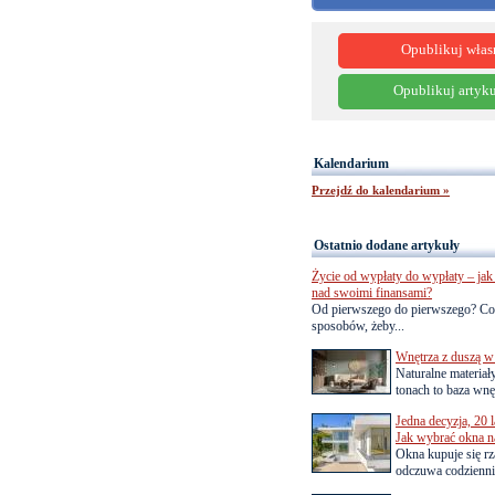
Opublikuj włas
Opublikuj artyku
Kalendarium
Przejdź do kalendarium »
Ostatnio dodane artykuły
Życie od wypłaty do wypłaty – jak 
nad swoimi finansami?
Od pierwszego do pierwszego? Co
sposobów, żeby...
Wnętrza z duszą w
Naturalne materiał
tonach to baza wnęt
Jedna decyzja, 20 
Jak wybrać okna na
Okna kupuje się rza
odczuwa codziennie