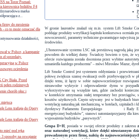
W
SS na Torze Poznań:
c
 za kierownicą bolidów F4
zynarodowa marka
P
ółpracująca z...
C
a firmy do mrożenia
W gronie laureatów znalazł się m.in. system Lift Smoke Co
 - co to może oznaczać dla
poddając produkty weryfikacji kapituła konkursowa oceniała p
nowoczesność, parametry techniczne gwarantujące najwyższą ja
ontynuowania działalności,
środowisko.
„Uhonorowanie systemu LSC tak prestiżową nagrodą jaką jest s
ował w Polsce, a kampanie
powodem do wielkiej dumy. Świadczy bowiem o tym, że wy
n zł sprzedaży.
ofercie rozwiązania została doceniona przez wybitne autoryte
operacyjną w Polsce
uznaniedla każdego producenta” – mówi Mirosław Mazur, dyr
ksowego ocieplenia
Lift Smoke Control jest systemem oddymiania i przewietrza
połowę zwiększa szansę ewakuacji osób przebywających w p
G City Biała. Przed
dzięki temu, iż łączy w sobie najnowocześniejsze rozwiązani
eń pełen rodzinnych
niezawodne wykrycie i odprowadzenie dymu w przypad
wykorzystywane są wszędzie tam, gdzie zachodzi konieczno
nie chorób płuc i
w kontekście utrzymania stałej temperatury bez przeciągów, s
kosztów użytkowych. Często używany jest w budynkach biu
 miejsca
wentylację naturalną jak mechaniczną, w hotelach, szpitalach i
le Lens trafiają do Opery
dyrektywy Parlamentu Europejskiego i Rady Europ
energetycznej budynków”, stanowi natomiastprzyjazny dla
wyposażenia budynków „pasywnych”.
le Lens trafiają do Opery
Grupa D+H
, posiada w swojej ofercie produkty z zakresu
to mieć pod ręką
oraz naturalnej wentylacji, które dzięki nieustannym d
prowadzonym przez firmę, należą do najnowocześniejszy
– 3 sposoby na oswajanie