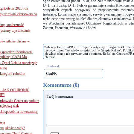
są w Polsce już od ponad 15 lat, a w 2000r. utworzone zostało 
D+H na Polskę. D+H Polska gwarantuje swoim Klientom ko
gricole za 2025 rok
wszystkich etapach, począwszy od projektowania
systemó
żby zdrowia lekarstwem na
instalację, konserwację systemów, serwis gwarancyjny i pogwa
techniczne oraz szereg szkoleń dla projektantów i instalatorów
we Wrocławiu posiada sześć Oddziałów Regionalnych: w
Sta
ing, społeczność
Zabrzu, Poznaniu, Warszawie i Łodzi.
 systemy wyświetlania
świetlenie uliczne w
Redakcja CentrumPR informuje, że artykuły, fotografie i koment
użytkowników "Serwisów skupionych w Grupie Kafito". Publiko
ą sprzedaż ubezpieczeń.
ich własnością i ich prywatnymi opiniami. Redakcja CentrumPR 
 aplikacji CA24 Mo
ich treść.
. Zyxel Nebula rozwiązuje
Nadesłał:
rmową
ategorii robotów
GutPR
Komentarze (0)
A. JAK OCHRONIĆ
E?
Twój komentarz:
iotrkowska Center na podium
najlepszą wak
ancki sposób na nowoczesną
asją
ania jakości wody?
Synappx Cloud Capture.