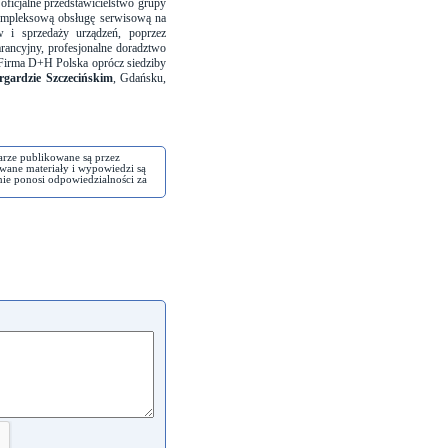
oficjalne przedstawicielstwo grupy
mpleksową obsługę serwisową na
w i sprzedaży urządzeń, poprzez
rancyjny, profesjonalne doradztwo
. Firma D+H Polska oprócz siedziby
rgardzie Szczecińskim
, Gdańsku,
arze publikowane są przez
wane materiały i wypowiedzi są
nie ponosi odpowiedzialności za