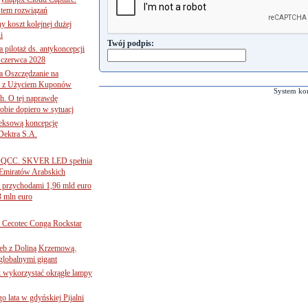
tem rozwiązań
ny koszt kolejnej dużej
i
Twój podpis:
 pilotaż ds. antykoncepcji
 czerwca 2028
 Oszczędzanie na
ce z Użyciem Kuponów
System ko
ch. O tej naprawdę
obie dopiero w sytuacj
leksową koncepcję
 Dektra S.A.
ą ADQCC. SKVER LED spełnia
Emiratów Arabskich
 przychodami 1,96 mld euro
3 mln euro
Cecotec Conga Rockstar
 łeb z Doliną Krzemową.
globalnymi gigant
k wykorzystać okrągłe lampy
go lata w gdyńskiej Pijalni