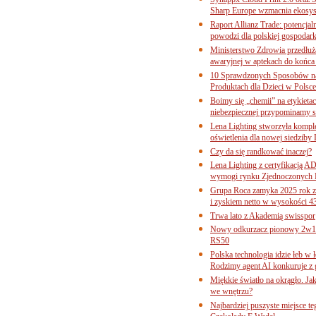
Sharp Europe wzmacnia ekosys
Raport Allianz Trade: potencjal
powodzi dla polskiej gospodark
Ministerstwo Zdrowia przedłuża
awaryjnej w aptekach do końca
10 Sprawdzonych Sposobów na
Produktach dla Dzieci w Pols
Boimy się „chemii” na etykieta
niebezpiecznej przypominamy s
Lena Lighting stworzyła komp
oświetlenia dla nowej siedziby
Czy da się randkować inaczej?
Lena Lighting z certyfikacj
wymogi rynku Zjednoczonych 
Grupa Roca zamyka 2025 rok z
i zyskiem netto w wysokości 4
Trwa lato z Akademią swisspor
Nowy odkurzacz pionowy 2w1 
RS50
Polska technologia idzie łeb w
Rodzimy agent AI konkuruje z 
Miękkie światło na okrągło. Ja
we wnętrzu?
Najbardziej puszyste miejsce te