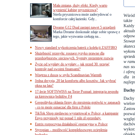
Mała zmiana, duży efekt. Kiedy warto
wymienić kabinę prysznicową?
Strefa prysznicowa może zadecydować o
Wśród
komforcie całej łazienki. Gdy...
także
Każdy
Dreame G12 Dual zastąpi nawet 5 urządzeń
aktua
Marka Dreame doskonale zdaje sobie sprawę z
odpow
tego, jakie wyzwania czekają na...
Stowar
skutec
Nowy standard wykończenia baterii z kolekcji ZAFFIRO
wykona
Służebność przesyłu: rosnące ryzyko prawne dla
sprzed
przedsiębiorstw sieciowych. Sygnity prezentuje rozwią
w rama
Życie od wypłaty do wypłaty – jak przed 30. przejąć
nas so
kontrolę nad swoimi finansami?
i ofer
Wnętrza z duszą w stylu Scandinavian Warmth
dla i
Jedna decyzja, 20 lat komfortu albo kosztów. Jak wybrać
najlep
okna na lata?
Dachy
17-lecie SOFTSWISS na Torze Poznań: integracja zespołu
za kierownicą bolidów F4
Dach
Geopolityka skłania firmy do mrożenia gotówki w zapasach
wielo
- co to może oznaczać dla firm z Polski
Zasto
TikTok Shop niedawno wystartował w Polsce, a kampanie
pozwa
Enyo przyniosły już ponad 1 mln zł sprzedaży.
względ
dachó
Entrix rozpoczyna działalność operacyjną w Polsce
wykorz
Styropian – możliwość kompleksowego ocieplenia
obiek