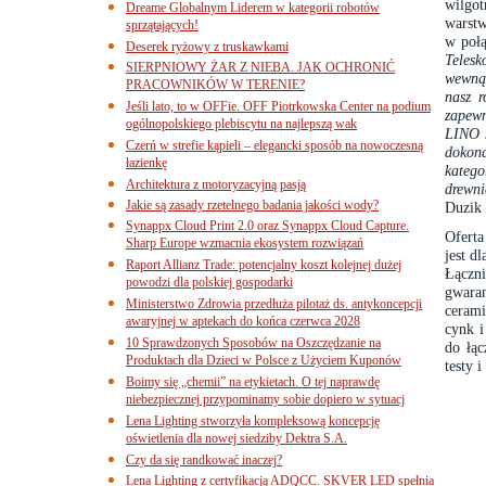
wilgo
Dreame Globalnym Liderem w kategorii robotów
warstw
sprzątających!
w połą
Deserek ryżowy z truskawkami
Telesk
SIERPNIOWY ŻAR Z NIEBA. JAK OCHRONIĆ
wewnąt
PRACOWNIKÓW W TERENIE?
nasz 
Jeśli lato, to w OFFie. OFF Piotrkowska Center na podium
zapew
ogólnopolskiego plebiscytu na najlepszą wak
LINO n
Czerń w strefie kąpieli – elegancki sposób na nowoczesną
dokona
łazienkę
katego
Architektura z motoryzacyjną pasją
drewni
Jakie są zasady rzetelnego badania jakości wody?
Duzik 
Synappx Cloud Print 2.0 oraz Synappx Cloud Capture.
Oferta
Sharp Europe wzmacnia ekosystem rozwiązań
jest d
Raport Allianz Trade: potencjalny koszt kolejnej dużej
Łączni
powodzi dla polskiej gospodarki
gwara
Ministerstwo Zdrowia przedłuża pilotaż ds. antykoncepcji
ceram
awaryjnej w aptekach do końca czerwca 2028
cynk i
10 Sprawdzonych Sposobów na Oszczędzanie na
do łą
Produktach dla Dzieci w Polsce z Użyciem Kuponów
testy 
Boimy się „chemii” na etykietach. O tej naprawdę
niebezpiecznej przypominamy sobie dopiero w sytuacj
Lena Lighting stworzyła kompleksową koncepcję
oświetlenia dla nowej siedziby Dektra S.A.
Czy da się randkować inaczej?
Lena Lighting z certyfikacją ADQCC. SKVER LED spełnia