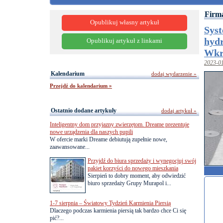
Firma
Opublikuj własny artykuł
Sys
hydr
Opublikuj artykuł z linkami
Wkr
2023-0
Kalendarium
dodaj wydarzenie »
Przejdź do kalendarium »
Ostatnio dodane artykuły
dodaj artykuł »
Inteligentny dom przyjazny zwierzętom. Dreame prezentuje
nowe urządzenia dla naszych pupili
W ofercie marki Dreame debiutują zupełnie nowe,
zaawansowane...
Przyjdź do biura sprzedaży i wynegocjuj swój
pakiet korzyści do nowego mieszkania
Sierpień to dobry moment, aby odwiedzić
biuro sprzedaży Grupy Murapol i...
1-7 sierpnia – Światowy Tydzień Karmienia Piersią
Dlaczego podczas karmienia piersią tak bardzo chce Ci się
pić?...