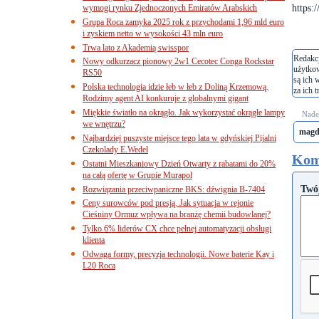
https:
wymogi rynku Zjednoczonych Emiratów Arabskich
Grupa Roca zamyka 2025 rok z przychodami 1,96 mld euro
i zyskiem netto w wysokości 43 mln euro
Trwa lato z Akademią swisspor
Redakcj
Nowy odkurzacz pionowy 2w1 Cecotec Conga Rockstar
użytko
RS50
są ich 
Polska technologia idzie łeb w łeb z Doliną Krzemową.
za ich t
Rodzimy agent AI konkuruje z globalnymi gigant
Miękkie światło na okrągło. Jak wykorzystać okrągłe lampy
Nades
we wnętrzu?
magd
Najbardziej puszyste miejsce tego lata w gdyńskiej Pijalni
Czekolady E.Wedel
Kom
Ostatni Mieszkaniowy Dzień Otwarty z rabatami do 20%
na całą ofertę w Grupie Murapol
Twó
Rozwiązania przeciwpaniczne BKS: dźwignia B-7404
Ceny surowców pod presją. Jak sytuacja w rejonie
Cieśniny Ormuz wpływa na branżę chemii budowlanej?
Tylko 6% liderów CX chce pełnej automatyzacji obsługi
klienta
Odwaga formy, precyzja technologii. Nowe baterie Kay i
L20 Roca