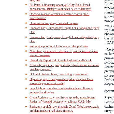
budynku
fotowo
Psi Patrol i dinozaury opanują G City Biała. Przed
zapewn
mieszkańcami Białegostoku dzień pełen rodzinnych
stand
Otwocka placówka zmienia leczenie chorób płuc i
sprawi
nowotworów
nowyc
Domowe biuro: pomysł zamiast miejsca
wiaryg
Pionowe karty i ulepszony Google Lens trafiają do Opery
wykona
One.
obowi
Pionowe karty i ulepszony Google Lens trafiają do Opery
Certy
One.
- DAF
Wakacyjne przekąski, które warto mieć pod ręką
- Cert
Neofobia żywieniowa u dzieci – 3 sposoby na oswajanie
na ka
nowych smaków
prowa
Ukazał się Raport ESG Credit Agricole za 2025 rok
hydroi
Automatyzacja i cyfryzacja służby zdrowia lekarstwem na
inwen
problemy szpitali?
precyz
IT Hub Gliwice - biura, coworking, społeczność
kompu
Digital Signage. Zintegrowane systemy wyświetlania
Dobier
wzmacniają przekaz wizualny
dotycz
Lena Lighting zmodernizowała oświetlenie uliczne w
Syste
gminie Gierałtowice
Credit Agricole rozwija cyfrową sprzedaż ubezpieczeń.
Zarząd
Pakiet na Wypadki dostępny w aplikacji CA24 Mo
Bezpi
dachu
Zasłużony spokój na wakacjach. Zyxel Nebula rozwiązuje
utrzy
problem nadzoru nad siecią firmową