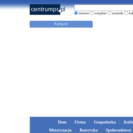
internet
wszędzie
artykuły
ka
Kategorie
Dom
Firma
Gospodarka
Kult
Motoryzacja
Rozrywka
Społeczeństwo