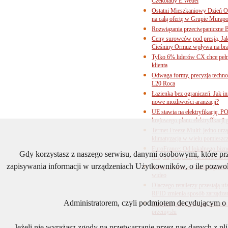
Czekolady E.Wedel
Ostatni Mieszkaniowy Dzień O
na całą ofertę w Grupie Murapo
Rozwiązania przeciwpaniczne 
Ceny surowców pod presją. Jak 
Cieśniny Ormuz wpływa na bra
Tylko 6% liderów CX chce pełne
klienta
Odwaga formy, precyzja technol
L20 Roca
Łazienka bez ograniczeń. Jak i
nowe możliwości aranżacji?
UE stawia na elektryfikację. P
krajowego planu elektryfikacji
Termet Freeze Multi: jedno urz
klimatyzacja w wielu pomieszc
EuroFrance: Od lokalnego bizne
Gdy korzystasz z naszego serwisu, danymi osobowymi, które p
w dystrybucji części samocho
zapisywania informacji w urządzeniach Użytkowników, o ile pozwol
Klienci Prime w Credit Agricol
wideo
Dlaczego retailerzy przestają
RFID zmienia sposób zarządza
Administratorem, czyli podmiotem decydującym o t
Automatyzacja staje się warun
przemysłu
Jeżeli nie wyrażasz zgody na przetwarzanie przez nas danych z p