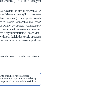
a enduro (EDR), jak i kategorii
nia bowiem są uroki otoczenia, w
ino. Mowa tu nie tylko o szeroko
ym poziomie) i specjalistycznych
rowe, stacje ładowania dla coraz
ostosowany do potrzeb rowerzystów
in. wyśmienita włoska kuchnia, nie
ów czy nieśmiertelne „dolce vita”,
zy dwóch kółek doskonale spędzają
nując we własnym zakresie podczas
 trasach rowerowych na stronie:
arze publikowane są przez
wane materiały i wypowiedzi są
nie ponosi odpowiedzialności za