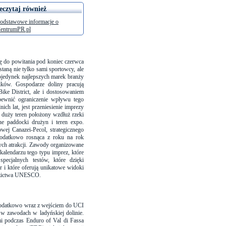
eczytaj również
odstawowe informacje o
entrumPR.pl
ię do powitania pod koniec czerwca
taną nie tylko sami sportowcy, ale
pojedynek najlepszych marek branży
ików. Gospodarze doliny pracują
ke District, ale i dostosowaniem
pewnić ograniczenie wpływu tego
h lat, jest przeniesienie imprezy
i duży teren położony wzdłuż rzeki
ne paddocki drużyn i teren expo.
wej Canazei-Pecol, strategicznego
Dodatkowo rosnąca z roku na rok
ych atrakcji. Zawody organizowane
kalendarzu tego typu imprez, które
specjalnych testów, które dzięki
i które oferują unikatowe widoki
iedzictwa UNESCO.
Dodatkowo wraz z wejściem do UCI
 w zawodach w ladyńskiej dolinie.
ami podczas Enduro of Val di Fassa