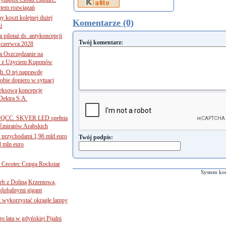
tem rozwiązań
ny koszt kolejnej dużej
Komentarze (0)
i
 pilotaż ds. antykoncepcji
Twój komentarz:
 czerwca 2028
 Oszczędzanie na
ce z Użyciem Kuponów
ch. O tej naprawdę
obie dopiero w sytuacj
leksową koncepcję
 Dektra S.A.
ą ADQCC. SKVER LED spełnia
Emiratów Arabskich
 przychodami 1,96 mld euro
Twój podpis:
3 mln euro
Cecotec Conga Rockstar
System ko
 łeb z Doliną Krzemową.
globalnymi gigant
k wykorzystać okrągłe lampy
go lata w gdyńskiej Pijalni