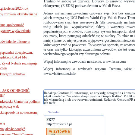
Trentino w sobotę 24 czerwca. Dotyczy to zarówno wyzwani
elektrycznej (E-EDR) podczas debiutu w Val di Fassa.
gricole za 2025 rok
Jednak nie samymi zawodami człowiek żyje. Nie bez znacze
żby zdrowia lekarstwem na
jakich rozegra się UCI Enduro World Cup Val di Fassa Trent
rozbudowanej sieci tras rowerowych (dla rowerzysty na każd
ing, społeczność
usług takich jak: wypożyczalnie, sklepy i warsztaty rowe
 systemy wyświetlania
popularniejszych e-bikeów, rozwinięty system transportu, d
czy mapy, które pomagają odnaleźć się w okolicy. To także m.
mniej słynne od niej espresso, wyjątkowa gościnność mieszkańc
świetlenie uliczne w
które wręcz czuć w powietrzu. To wszystko sprawia, że amator
tu czas nie tylko kibicując uczestnikom zawodów, ale też tre
ą sprzedaż ubezpieczeń.
weekendowego wypadu czy dłuższego pobytu.
 aplikacji CA24 Mo
Więcej informacji o zawodach na stronie: www.fassa.com
. Zyxel Nebula rozwiązuje
rmową
Więcej informacji o atrakcjach regionu Trentino, także
www.visittrentino.info
ategorii robotów
A. JAK OCHRONIĆ
Redakcja CentrumPR informuje, że artykuły, fotografie i koment
E?
użytkowników "Serwisów skupionych w Grupie Kafito". Publiko
ich własnością i ich prywatnymi opiniami. Redakcja CentrumPR 
iotrkowska Center na podium
ich treść.
najlepszą wak
ancki sposób na nowoczesną
Nadesłał:
PR77
asją
http://projekt77.pl
ania jakości wody?
Synappx Cloud Capture.