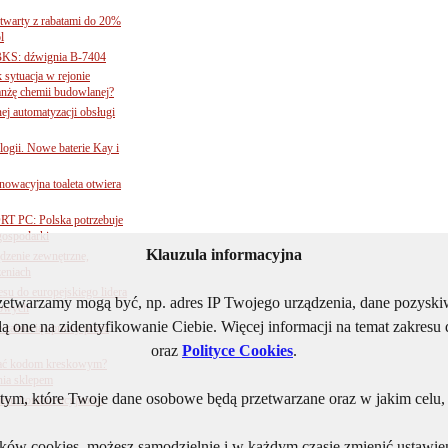
twarty z rabatami do 20%
l
BKS: dźwignia B-7404
sytuacja w rejonie
nżę chemii budowlanej?
j automatyzacji obsługi
ogii. Nowe baterie Kay i
nnowacyjna toaleta otwiera
ORT PC: Polska potrzebuje
 gospodarki
Klauzula informacyjna
ądzenie zewnętrzne,
zeniach
su do europejskiego lidera
rzetwarzamy mogą być, np. adres IP Twojego urządzenia, dane pozys
dowych
ą one na zidentyfikowanie Ciebie. Więcej informacji na temat zakres
e załatwią sprawy przez
oraz
Polityce Cookies
.
 ufać kodom kreskowym?
nia sklepem
ym, które Twoje dane osobowe będą przetwarzane oraz w jakim celu, i
kiem konkurencyjności
lików cookies, możesz samodzielnie i w każdym czasie zmienić ustawien