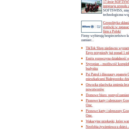
17-lecie SOFTSWI
integracja zespołu
SOFTSWISS, międ
technologiczna wsp
Geopolityka skłani
gotówki w zapasach
firm z Polski
Firmy wybierają bezpieczeństwo k
zamiast...
TikTok Shop niedawno wystart
Enyo przyniosły już ponad 1 ml
Entrix rozpoczyna działalność 
Styropian – możliwość komple
budynku
Psi Patrol i dinozaury opanują 
mieszkańcami Białegostoku dzi
Otwocka placówka zmienia lecze
nowotworów
Domowe biuro: pomysł zamiast
Pionowe karty i ulepszony Goog
One.
Pionowe karty i ulepszony Goog
One.
Wakacyjne przekąski, które war
Neofobia żywieniowa u dzieci 