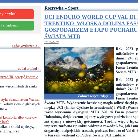
Rozrywka » Sport
ny artykuł
UCI ENDURO WORLD CUP VAL DI 
TRENTINO–WŁOSKA DOLINA FAS
ł z linkami
GOSPODARZEM ETAPU PUCHARU
ŚWIATA MTB
2023-06-19
dodaj wydarzenie »
Rok 2023 pr
miłośników 
dniach 24 i 2
gospodarzem
Fassa Trenti
dodaj artykuł »
Świata MTB.
przed 30. przejąć kontrolę
Rok 2023 pr
miłośników 
raz więcej młodych szuka
dniach 24 i 2
gospodarzem
Zobacz więcej zdjęć »
Fassa Trenti
 stylu Scandinavian Warmth
Świata MTB. Wydarzenie będzie się mogło odbyć dzięki 
y i kolory ziemi o głębszych
między UCI (Union Cycliste Internationale) i WBD (Warner
rz w...
różne wyzwania dyscyplin MTB. Val di Fassa położon
Dolomitów, dzięki czemu jej tory wyścigowe podziwiane są 
lat komfortu albo kosztów.
zaś słynną z niezwykłej gościnności. Trudno więc o leps
 lata?
imprezy, zarówno z punktu widzenia zawodników, jak i a
dko, a skutki tej decyzji
ścigać się na alpejskich trasach, podczas Enduro of Val di
. Zimą, przy...
w ten sam weekend co Puchar Świata UCI Enduro.