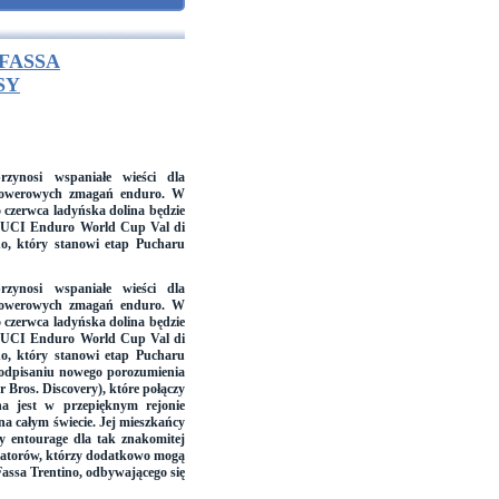
FASSA
SY
zynosi wspaniałe wieści dla
rowerowych zmagań enduro. W
5 czerwca ladyńska dolina będzie
 UCI Enduro World Cup Val di
no, który stanowi etap Pucharu
zynosi wspaniałe wieści dla
rowerowych zmagań enduro. W
5 czerwca ladyńska dolina będzie
 UCI Enduro World Cup Val di
no, który stanowi etap Pucharu
podpisaniu nowego porozumienia
 Bros. Discovery), które połączy
a jest w przepięknym rejonie
na całym świecie. Jej mieszkańcy
zy entourage dla tak znakomitej
matorów, którzy dodatkowo mogą
 Fassa Trentino, odbywającego się